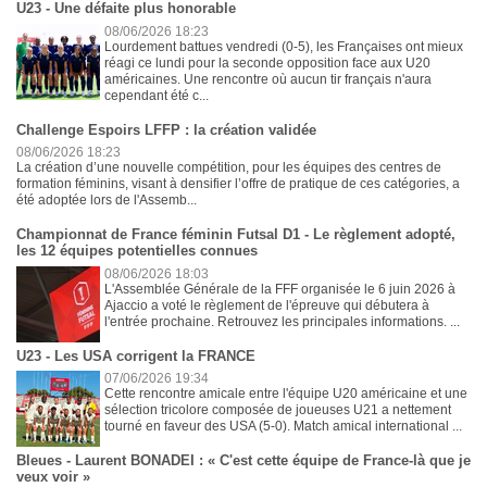
U23 - Une défaite plus honorable
08/06/2026 18:23
Lourdement battues vendredi (0-5), les Françaises ont mieux
réagi ce lundi pour la seconde opposition face aux U20
américaines. Une rencontre où aucun tir français n'aura
cependant été c...
Challenge Espoirs LFFP : la création validée
08/06/2026 18:23
La création d’une nouvelle compétition, pour les équipes des centres de
formation féminins, visant à densifier l’offre de pratique de ces catégories, a
été adoptée lors de l'Assemb...
Championnat de France féminin Futsal D1 - Le règlement adopté,
les 12 équipes potentielles connues
08/06/2026 18:03
L'Assemblée Générale de la FFF organisée le 6 juin 2026 à
Ajaccio a voté le règlement de l'épreuve qui débutera à
l'entrée prochaine. Retrouvez les principales informations. ...
U23 - Les USA corrigent la FRANCE
07/06/2026 19:34
Cette rencontre amicale entre l'équipe U20 américaine et une
sélection tricolore composée de joueuses U21 a nettement
tourné en faveur des USA (5-0). Match amical international ...
Bleues - Laurent BONADEI : « C'est cette équipe de France-là que je
veux voir »