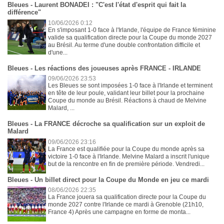
Bleues - Laurent BONADEI : "C'est l'état d'esprit qui fait la
différence"
10/06/2026 0:12
En s'imposant 1-0 face à l'Irlande, l'équipe de France féminine
valide sa qualification directe pour la Coupe du monde 2027
au Brésil. Au terme d'une double confrontation difficile et
d'une...
Bleues - Les réactions des joueuses après FRANCE - IRLANDE
09/06/2026 23:53
Les Bleues se sont imposées 1-0 face à l'Irlande et terminent
en tête de leur poule, validant leur billet pour la prochaine
Coupe du monde au Brésil. Réactions à chaud de Melvine
Malard, ...
Bleues - La FRANCE décroche sa qualification sur un exploit de
Malard
09/06/2026 23:16
La France est qualifiée pour la Coupe du monde après sa
victoire 1-0 face à l'Irlande. Melvine Malard a inscrit l'unique
but de la rencontre en fin de première période. Vendredi...
Bleues - Un billet direct pour la Coupe du Monde en jeu ce mardi
08/06/2026 22:35
La France jouera sa qualification directe pour la Coupe du
monde 2027 contre l'Irlande ce mardi à Grenoble (21h10,
France 4) Après une campagne en forme de monta...