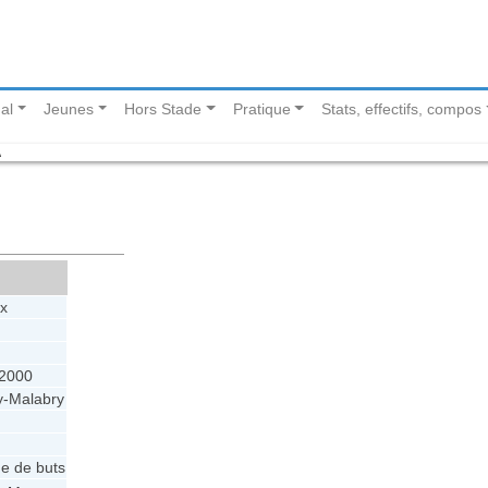
al
Jeunes
Hors Stade
Pratique
Stats, effectifs, compos
A
x
t 2000
y-Malabry
e de buts