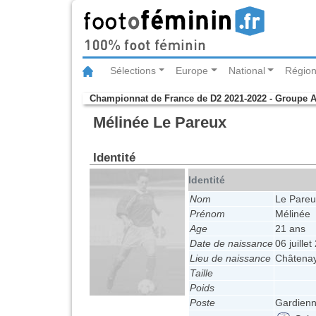
Sélections
Europe
National
Région
Championnat de France de D2 2021-2022 - Groupe 
Mélinée Le Pareux
Identité
Identité
Nom
Le Pareu
Prénom
Mélinée
Age
21 ans
Date de naissance
06 juille
Lieu de naissance
Châtena
Taille
Poids
Poste
Gardienn