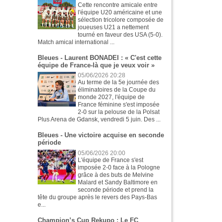
Cette rencontre amicale entre
l'équipe U20 américaine et une
sélection tricolore composée de
joueuses U21 a nettement
tourné en faveur des USA (5-0).
Match amical international ...
Bleues - Laurent BONADEI : « C'est cette
équipe de France-là que je veux voir »
05/06/2026 20:28
Au terme de la 5e journée des
éliminatoires de la Coupe du
monde 2027, l'équipe de
France féminine s'est imposée
2-0 sur la pelouse de la Polsat
Plus Arena de Gdansk, vendredi 5 juin. Des ...
Bleues - Une victoire acquise en seconde
période
05/06/2026 20:00
L'équipe de France s'est
imposée 2-0 face à la Pologne
grâce à des buts de Melvine
Malard et Sandy Baltimore en
seconde période et prend la
tête du groupe après le revers des Pays-Bas
e...
Champion’s Cup Rekupo : Le FC