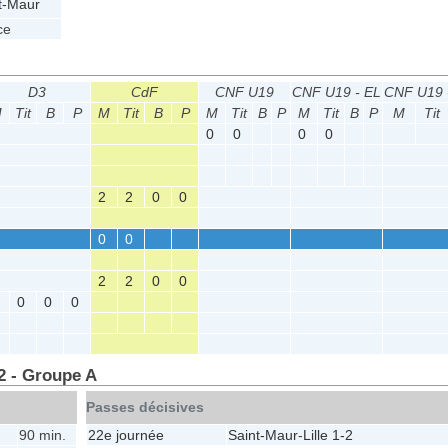
t-Maur
ce
D3
CdF
CNF U19
CNF U19 - EL
CNF U19 -
M
Tit
B
P
M
Tit
B
P
M
Tit
B
P
M
Tit
B
P
M
Tit
0
0
0
0
2
2
0
0
0
0
2
2
0
0
0
0
0
2 - Groupe A
Passes décisives
90 min.
22e journée
Saint-Maur
-
Lille
1-2