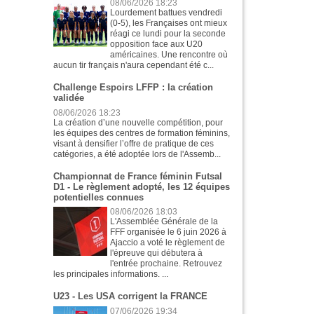
08/06/2026 18:23
Lourdement battues vendredi
(0-5), les Françaises ont mieux
réagi ce lundi pour la seconde
opposition face aux U20
américaines. Une rencontre où
aucun tir français n'aura cependant été c...
Challenge Espoirs LFFP : la création
validée
08/06/2026 18:23
La création d’une nouvelle compétition, pour
les équipes des centres de formation féminins,
visant à densifier l’offre de pratique de ces
catégories, a été adoptée lors de l'Assemb...
Championnat de France féminin Futsal
D1 - Le règlement adopté, les 12 équipes
potentielles connues
08/06/2026 18:03
L'Assemblée Générale de la
FFF organisée le 6 juin 2026 à
Ajaccio a voté le règlement de
l'épreuve qui débutera à
l'entrée prochaine. Retrouvez
les principales informations. ...
U23 - Les USA corrigent la FRANCE
07/06/2026 19:34