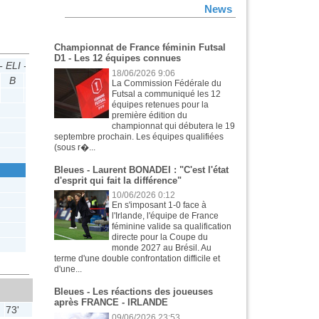
News
Championnat de France féminin Futsal
D1 - Les 12 équipes connues
 ELI - FIN
18/06/2026 9:06
B
P
La Commission Fédérale du
Futsal a communiqué les 12
équipes retenues pour la
première édition du
championnat qui débutera le 19
septembre prochain. Les équipes qualifiées
(sous r�...
Bleues - Laurent BONADEI : "C'est l'état
d'esprit qui fait la différence"
10/06/2026 0:12
En s'imposant 1-0 face à
l'Irlande, l'équipe de France
féminine valide sa qualification
directe pour la Coupe du
monde 2027 au Brésil. Au
terme d'une double confrontation difficile et
d'une...
Bleues - Les réactions des joueuses
après FRANCE - IRLANDE
73'
09/06/2026 23:53