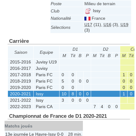
Poste
Milieu de terrain
Issy
Club
Nationalité
France
U17
(11)
,
U16
(3)
,
U19
Sélections
(3)
Carrière
D1
D2
Cd
Saison
Equipe
M
Tit
B
P
M
Tit
B
P
M
Tit
2015-2016
Juvisy U19
2016-2017
Juvisy
2017-2018
Paris FC
0
0
1
0
2018-2019
Paris FC
5
0
0
0
0
0
2019-2020
Paris FC
0
0
0
0
2020-2021
Issy
10
8
0
0
1
0
2021-2022
Issy
3
0
0
0
2022-2023
Paris CA
7
4
0
0
Championnat de France de D1 2020-2021
Matchs joués
13e journée
Le Havre
-
Issy
0-0
28 min.