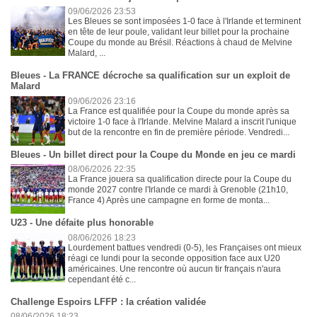
09/06/2026 23:53
Les Bleues se sont imposées 1-0 face à l'Irlande et terminent
en tête de leur poule, validant leur billet pour la prochaine
Coupe du monde au Brésil. Réactions à chaud de Melvine
Malard, ...
Bleues - La FRANCE décroche sa qualification sur un exploit de
Malard
09/06/2026 23:16
La France est qualifiée pour la Coupe du monde après sa
victoire 1-0 face à l'Irlande. Melvine Malard a inscrit l'unique
but de la rencontre en fin de première période. Vendredi...
Bleues - Un billet direct pour la Coupe du Monde en jeu ce mardi
08/06/2026 22:35
La France jouera sa qualification directe pour la Coupe du
monde 2027 contre l'Irlande ce mardi à Grenoble (21h10,
France 4) Après une campagne en forme de monta...
U23 - Une défaite plus honorable
08/06/2026 18:23
Lourdement battues vendredi (0-5), les Françaises ont mieux
réagi ce lundi pour la seconde opposition face aux U20
américaines. Une rencontre où aucun tir français n'aura
cependant été c...
Challenge Espoirs LFFP : la création validée
08/06/2026 18:23