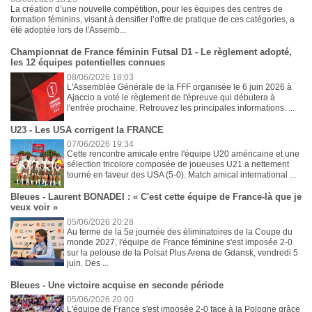
La création d’une nouvelle compétition, pour les équipes des centres de
formation féminins, visant à densifier l’offre de pratique de ces catégories, a
été adoptée lors de l'Assemb...
Championnat de France féminin Futsal D1 - Le règlement adopté,
les 12 équipes potentielles connues
08/06/2026 18:03
L'Assemblée Générale de la FFF organisée le 6 juin 2026 à
Ajaccio a voté le règlement de l'épreuve qui débutera à
l'entrée prochaine. Retrouvez les principales informations. ...
U23 - Les USA corrigent la FRANCE
07/06/2026 19:34
Cette rencontre amicale entre l'équipe U20 américaine et une
sélection tricolore composée de joueuses U21 a nettement
tourné en faveur des USA (5-0). Match amical international ...
Bleues - Laurent BONADEI : « C'est cette équipe de France-là que je
veux voir »
05/06/2026 20:28
Au terme de la 5e journée des éliminatoires de la Coupe du
monde 2027, l'équipe de France féminine s'est imposée 2-0
sur la pelouse de la Polsat Plus Arena de Gdansk, vendredi 5
juin. Des ...
Bleues - Une victoire acquise en seconde période
05/06/2026 20:00
L'équipe de France s'est imposée 2-0 face à la Pologne grâce