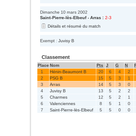
Dimanche 10 mars 2002
Saint-Pierre-lès-Elbeuf
-
Arras
:
2-3
Détails et résumé du match
Exempt :
Juvisy B
Classement
Place
Nom
Pts
J
G
N
1
Hénin-Beaumont B
20
6
4
2
2
PSG B
15
5
3
1
3
Arras
14
5
3
0
4
Juvisy B
13
5
2
2
5
Charmes
12
5
2
1
6
Valenciennes
8
5
1
0
7
Saint-Pierre-lès-Elbeuf
5
5
0
0