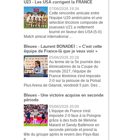
U23 - Les USA corrigent la FRANCE
07/06/2026 19:34
Cette rencontre amicale entre
l'équipe U20 américaine et une
sélection tricolore composée de
joueuses U21 a nettement
tourné en faveur des USA (5-0).
Match amical international ...
Bleues - Laurent BONADEI : « C'est cette
équipe de France-là que je veux voir »
05/06/2026 20:28
Au terme de la 5e journée des
éliminatoires de la Coupe du
monde 2027, l'équipe de
France féminine s'est imposée
2-0 sur la pelouse de la Polsat
Plus Arena de Gdansk, vendredi 5 juin. Des ...
Bleues - Une victoire acquise en seconde
période
05/06/2026 20:00
L'équipe de France s'est
imposée 2-0 face à la Pologne
grâce à des buts de Melvine
Malard et Sandy Baltimore en
seconde période et prend la
tête du groupe après le revers des Pays-Bas
e...