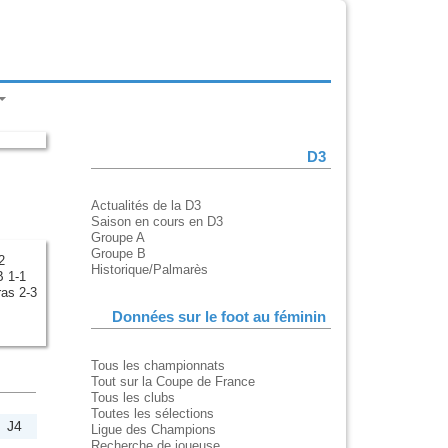
D3
Actualités de la D3
Saison en cours en D3
Groupe A
Groupe B
2
Historique/Palmarès
 1-1
ras 2-3
Données sur le foot au féminin
Tous les championnats
Tout sur la Coupe de France
Tous les clubs
Toutes les sélections
J4
Ligue des Champions
Recherche de joueuse