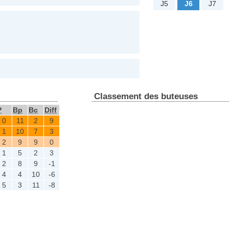
J5
J6
J7
Classement des buteuses
P
Bp
Bc
Diff
0
11
2
9
1
10
7
3
2
9
9
0
1
5
2
3
2
8
9
-1
4
4
10
-6
5
3
11
-8