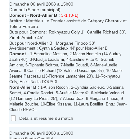
Dimanche 06 avril 2008 à 15h00
Domont (Stade municipal)
Domont
-
Nord-Allier B
:
3-1 (3-1)
Arbitre : Matthieu Le Tennier assisté de Grégory Cheroux et
Telmo Ferreira.
Buts pour Domont :
Rokhyatou Coly
1',
Camille Richard
30',
Zineb Amiche
45'
But pour Nord-Allier B :
Morgane Tinoco
38'
Avertissement :
Cynthia Sacleux
44' pour Nord-Allier B
Domont
:
1-
Emmeline Masson
, 2-
Marion Hamelin
(14-
Audrey
Jaulin
46'), 3-
Khadija Laadaimi
, 4-
Caroline Pitto
©, 5-
Zineb
Amiche
, 6-
Tiphanie Boitrou
, 7-
Nadia Douadi
, 8-
Marie-Aurelle
Awona
, 9-
Camille Richard
(12-
Valérie Descamps
85'), 10-
Marie-
Jeanne Pascreau
(13-
Florence Lamachère
23'), 11-
Rokhyatou
Coly
, Entr.: Nadia DOUADI
Nord-Allier B
:
1-
Alison Rocchi
, 2-
Cynthia Sacleux
, 3-
Sabrina
Samet
, 4-
Coralie Rondet
, 5-
Aurélie Maitre
©, 6-
Mélanie Valnaud
(12-
Harmony Lo Presti
25'), 7-
Alexia Diaz
, 8-
Morgane Tinoco
, 9-
Mélanie Bouche
, 10-
Élise Kissane
, 11-
Laura Bouillot
, Entr.: Jean-
Claude REVOL
Détails et résumé du match
Dimanche 06 avril 2008 à 15h00
Nancy (Stade Gentilly)