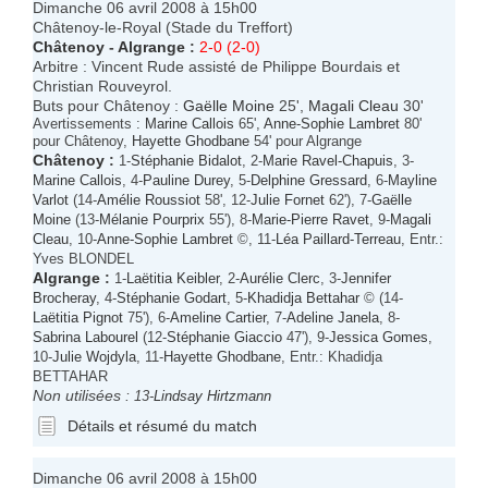
Dimanche 06 avril 2008 à 15h00
Châtenoy-le-Royal (Stade du Treffort)
Châtenoy
-
Algrange
:
2-0 (2-0)
Arbitre : Vincent Rude assisté de Philippe Bourdais et
Christian Rouveyrol.
Buts pour Châtenoy :
Gaëlle Moine
25',
Magali Cleau
30'
Avertissements :
Marine Callois
65',
Anne-Sophie Lambret
80'
pour Châtenoy,
Hayette Ghodbane
54' pour Algrange
Châtenoy
:
1-
Stéphanie Bidalot
, 2-
Marie Ravel-Chapuis
, 3-
Marine Callois
, 4-
Pauline Durey
, 5-
Delphine Gressard
, 6-
Mayline
Varlot
(14-
Amélie Roussiot
58', 12-
Julie Fornet
62'), 7-
Gaëlle
Moine
(13-
Mélanie Pourprix
55'), 8-
Marie-Pierre Ravet
, 9-
Magali
Cleau
, 10-
Anne-Sophie Lambret
©, 11-
Léa Paillard-Terreau
, Entr.:
Yves BLONDEL
Algrange
:
1-
Laëtitia Keibler
, 2-
Aurélie Clerc
, 3-
Jennifer
Brocheray
, 4-
Stéphanie Godart
, 5-
Khadidja Bettahar
© (14-
Laëtitia Pignot
75'), 6-
Ameline Cartier
, 7-
Adeline Janela
, 8-
Sabrina Labourel
(12-
Stéphanie Giaccio
47'), 9-
Jessica Gomes
,
10-
Julie Wojdyla
, 11-
Hayette Ghodbane
, Entr.: Khadidja
BETTAHAR
Non utilisées :
13-
Lindsay Hirtzmann
Détails et résumé du match
Dimanche 06 avril 2008 à 15h00