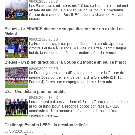
09/06/2026 23:53
Les Bleues se sont imposées 1-0 face à l'Irlande et terminent
en tête de leur poule, validant leur billet pour la prochaine
Coupe du monde au Brésil. Réactions à chaud de Melvine
Malard, ...
Bleues - La FRANCE décroche sa qualification sur un exploit de
Malard
09/06/2026 23:16
La France est qualifiée pour la Coupe du monde après sa
victoire 1-0 face à l'Irlande. Melvine Malard a inscrit l'unique
but de la rencontre en fin de première période. Vendredi...
Bleues - Un billet direct pour la Coupe du Monde en jeu ce mardi
08/06/2026 22:35
La France jouera sa qualification directe pour la Coupe du
monde 2027 contre l'Irlande ce mardi à Grenoble (21h10,
France 4) Après une campagne en forme de monta...
U23 - Une défaite plus honorable
08/06/2026 18:23
Lourdement battues vendredi (0-5), les Françaises ont mieux
réagi ce lundi pour la seconde opposition face aux U20
américaines. Une rencontre où aucun tir français n'aura
cependant été c...
Challenge Espoirs LFFP : la création validée
08/06/2026 18:23