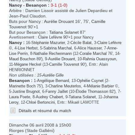
Nancy
-
Besançon
:
3-1 (1-0)
Arbitre : Damien Lissoir assisté de Julien Depardieu et
Jean-Paul Claudon.
Buts pour Nancy :
Aurélie Drouant
16', 75',
Camille
Touvenot
90'+1
But pour Besançon :
Tatiana Solanet
87'
Avertissement :
Claire Lefèvre
90'+1 pour Nancy
Nancy
:
16-
Stéphanie Mazurier
, 2-
Cécile Balat
, 3-
Claire Lefèvre
©, 4-
Lise Herbst
, 5-
Sabrina Marchal
, 6-
Alice Hausser
, 7-
Anne-
Lise Perrin
, 8-
Nathalie Rechenmann
(12-
Coralie Marchal
76', 14-
Maud Bouchon
89'), 9-
Aurélie Drouant
, 10-
Rahnia Ouassyoun
,
11-
Mégane Heckel
(13-
Camille Touvenot
90'), Entr.: Alain
HENRIONNET
Non utilisées :
15-
Aurélie Gille
Besançon
:
1-
Angélique Bernard
, 13-
Ophélie Cuynet
(2-
Marinette Boch
75'), 3-
Charline Meuterlos
, 4-
Mélanie Barbier
©,
5-
Justine Brugnot
, 6-
Fanny Jaillet
(10-
Élodie Thomasson
82'), 7-
Laura Poete
, 8-
Audrey Chabert
, 9-
Tatiana Solanet
, 11-
Johanna
Leroy
, 12-
Chloé Bertoncini
, Entr.: Mikaël LAMOTTE
Détails et résumé du match
Dimanche 06 avril 2008 à 15h00
Riorges (Stade Galliéni)