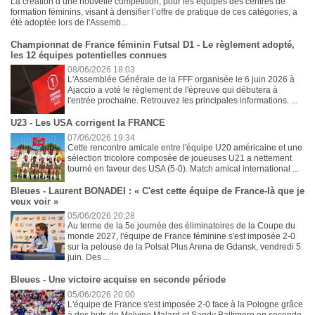
La création d’une nouvelle compétition, pour les équipes des centres de
formation féminins, visant à densifier l’offre de pratique de ces catégories, a
été adoptée lors de l'Assemb...
Championnat de France féminin Futsal D1 - Le règlement adopté,
les 12 équipes potentielles connues
08/06/2026 18:03
L'Assemblée Générale de la FFF organisée le 6 juin 2026 à
Ajaccio a voté le règlement de l'épreuve qui débutera à
l'entrée prochaine. Retrouvez les principales informations. ...
U23 - Les USA corrigent la FRANCE
07/06/2026 19:34
Cette rencontre amicale entre l'équipe U20 américaine et une
sélection tricolore composée de joueuses U21 a nettement
tourné en faveur des USA (5-0). Match amical international ...
Bleues - Laurent BONADEI : « C'est cette équipe de France-là que je
veux voir »
05/06/2026 20:28
Au terme de la 5e journée des éliminatoires de la Coupe du
monde 2027, l'équipe de France féminine s'est imposée 2-0
sur la pelouse de la Polsat Plus Arena de Gdansk, vendredi 5
juin. Des ...
Bleues - Une victoire acquise en seconde période
05/06/2026 20:00
L'équipe de France s'est imposée 2-0 face à la Pologne grâce
à des buts de Melvine Malard et Sandy Baltimore en seconde