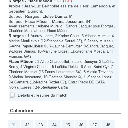
Riorges
-
Flacé Mâcon
:
1-1 (1-0)
Arbitre : Jean-Luc Berthollet assisté de Henri Lamendola et
Sébastien Dumont.
But pour Riorges :
Eloïse Dumas
6'
But pour Flacé Mâcon :
Marina Josserand
84'
Avertissements :
Albane Murello
,
Sandra Jacquet
pour Riorges,
Charlène Mansiat
pour Flacé Mâcon
Riorges
:
1-
Audrey Lortet
, 2-
Karine Collet
, 3-
Albane Murello
, 4-
Marine Mouillevois
(12-
Stéphanie Saurel
23'), 5-
Janely Muzeau
,
6-
Anne Papot-Libéral
©, 7-
Laurine Demurger
, 8-
Sandra Jacquet
,
9-
Eloïse Dumas
, 10-
Marilyne Crozet
, 11-
Stéphanie Mosca
, Entr.:
François GAY
Flacé Mâcon
:
1-
Alice Charbouillot
, 2-
Julie Dunoyer
, 3-
Laëtitia
Berny
, 4-
Virginie Coudert
, 5-
Laëtitia Dekkil
, 6-
Alice Saint-Cyr
, 7-
Charlène Mansiat
(13-
Fanny Lourenssot
64'), 8-
Alexia Trevisan
,
9-
Marina Josserand
, 10-
Gaëtane Mansiat
©, 11-
Sabrina Lopez
De Gamarra
(12-
Nadine Rozier
62'), Entr.: Pietro DE CATA
Non utilisées :
14-
Stéphanie Cartia
Détails et résumé du match
Calendrier
J1
J2
J3
J4
J5
J6
J7
J8