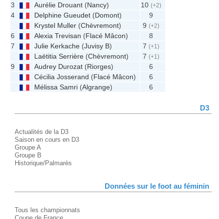
3
Aurélie Drouant
(
Nancy
)
10
(+2)
4
Delphine Gueudet
(
Domont
)
9
Krystel Muller
(
Chèvremont
)
9
(+2)
6
Alexia Trevisan
(
Flacé Mâcon
)
8
7
Julie Kerkache
(
Juvisy B
)
7
(+1)
Laëtitia Serrière
(
Chèvremont
)
7
(+1)
9
Audrey Durozat
(
Riorges
)
6
Cécilia Josserand
(
Flacé Mâcon
)
6
Mélissa Samri
(
Algrange
)
6
D3
Actualités de la D3
Saison en cours en D3
Groupe A
Groupe B
Historique/Palmarès
Données sur le foot au féminin
Tous les championnats
Coupe de France