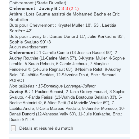
Chèvremont (Stade Duvallet)
Chèvremont
-
Juvisy B
:
3-3 (2-1)
Arbitre : Loïs Gaume assisté de Mohamed Bacha et Eric
Bouthillier.
Buts pour Chèvremont :
Krystel Muller
18', 53',
Laëtitia
Serrière
42'
Buts pour Juvisy B :
Danaé Dunord
11',
Julie Kerkache
83',
Sophie Svaluto
90'+3
Aucun avertissement
Chèvremont
:
1-
Camille Comte
(13-
Jessica Basset
90'), 2-
Audrey Routhier
(11-
Carine Metin
57'), 3-
Krystel Muller
, 4-
Sophie
Lemble
, 5-
Sarah Rebouh
, 6-
Carole Jechoux
, 7-
Maryline
Fendeleur
© (14-
Julie Regnault
65'), 8-
Noémie Relot
, 9-
Audrey
Bein
, 10-
Laëtitia Serrière
, 12-
Séverine Dinut
, Entr.: Bernard
POIROT
Non utilisées :
15-
Dominique Lohrengel-Jullerot
Juvisy B
:
1-
Pauline Benoist
, 2-
Tania Grobry-Foucart
, 3-
Sophie
Svaluto
, 4-
Farida Farissi
(13-
Wahida Boutouba Belalian
33'), 5-
Nadine Antonini
©, 6-
Alice Petit
(14-
Marielle Verdier
69'), 7-
Laëtitia André
, 8-
Célia Mazeau Piedallu
, 9-
Jennifer Moresco
, 10-
Danaé Dunord
(12-
Vanessa Vally
60'), 11-
Julie Kerkache
, Entr.:
Diadie SYLLA
Détails et résumé du match