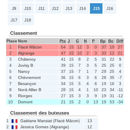
J9
J10
J11
J12
J13
J14
J15
J16
J17
J18
Classement
Place
Nom
Pts
J
G
N
P
Bp
Bc
Diff
1
Flacé Mâcon
54
15
12
3
0
37
10
27
2
Algrange
47
15
10
2
3
33
12
21
3
Châtenoy
41
15
8
2
5
31
22
9
4
Juvisy B
39
15
7
3
5
25
25
0
5
Nancy
37
15
7
1
7
29
25
4
6
Chèvremont
36
15
6
3
6
28
35
-7
7
Besançon
34
15
5
4
6
19
16
3
8
Nord-Allier B
28
15
4
1
10
23
34
-11
9
Riorges
27
15
3
3
9
19
31
-12
10
Domont
21
15
2
0
13
19
53
-34
Classement des buteuses
1
Gaëtane Mansiat
(
Flacé Mâcon
)
13
2
Jessica Gomes
(
Algrange
)
12