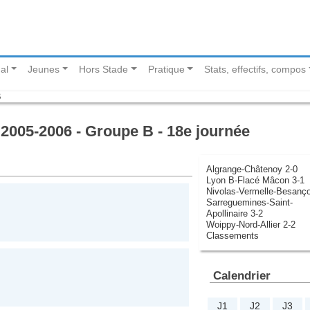
al
Jeunes
Hors Stade
Pratique
Stats, effectifs, compos
B
2005-2006 - Groupe B - 18e journée
Algrange-Châtenoy 2-0
Lyon B-Flacé Mâcon 3-1
Nivolas-Vermelle-Besanço
Sarreguemines-Saint-
Apollinaire 3-2
Woippy-Nord-Allier 2-2
Classements
Calendrier
J1
J2
J3