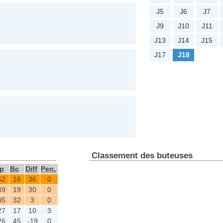
J5
J6
J7
J9
J10
J11
J13
J14
J15
J17
J18
Classement des buteuses
p
Bc
Diff
Pen,
52
16
36
0
49
19
30
0
35
32
3
0
27
17
10
3
26
45
-19
0