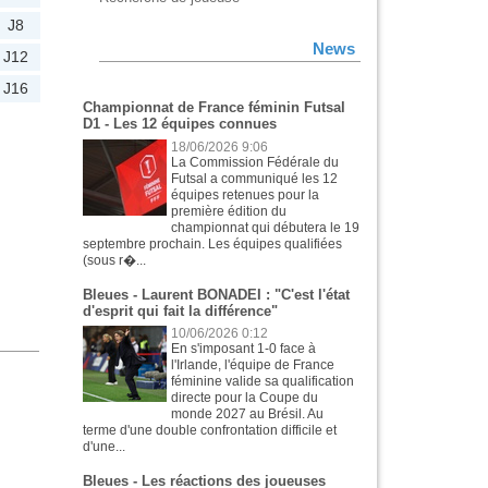
J8
News
J12
J16
Championnat de France féminin Futsal
D1 - Les 12 équipes connues
18/06/2026 9:06
La Commission Fédérale du
Futsal a communiqué les 12
équipes retenues pour la
première édition du
championnat qui débutera le 19
septembre prochain. Les équipes qualifiées
(sous r�...
Bleues - Laurent BONADEI : "C'est l'état
d'esprit qui fait la différence"
10/06/2026 0:12
En s'imposant 1-0 face à
l'Irlande, l'équipe de France
féminine valide sa qualification
directe pour la Coupe du
monde 2027 au Brésil. Au
terme d'une double confrontation difficile et
d'une...
Bleues - Les réactions des joueuses