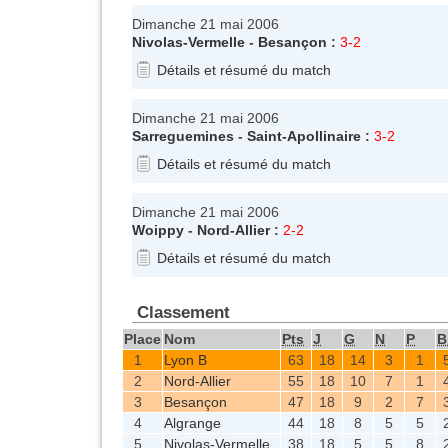
Dimanche 21 mai 2006
Nivolas-Vermelle
-
Besançon
:
3-2
Détails et résumé du match
Dimanche 21 mai 2006
Sarreguemines
-
Saint-Apollinaire
:
3-2
Détails et résumé du match
Dimanche 21 mai 2006
Woippy
-
Nord-Allier
:
2-2
Détails et résumé du match
Classement
Place
Nom
Pts
J
G
N
P
B
1
Lyon B
63
18
14
3
1
2
Nord-Allier
55
18
10
7
1
3
Besançon
47
18
9
2
7
4
Algrange
44
18
8
5
5
5
Nivolas-Vermelle
38
18
5
5
8