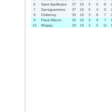
6
Saint-Apollinaire
37
18
5
5
8
7
Sarreguemines
37
18
5
4
9
8
Châtenoy
35
18
3
8
7
9
Flacé Mâcon
35
18
3
8
7
10
Woippy
29
18
2
5
11