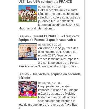
U23 - Les USA corrigent la FRANCE
07/06/2026 19:34
Cette rencontre amicale entre
l'équipe U20 américaine et une
sélection tricolore composée de
joueuses U21 a nettement
tourné en faveur des USA (5-0).
Match amical international ...
Bleues - Laurent BONADEI : « C'est cette
équipe de France-là que je veux voir »
05/06/2026 20:28
Au terme de la 5e journée des
éliminatoires de la Coupe du
monde 2027, l'équipe de
France féminine s'est imposée
2-0 sur la pelouse de la Polsat
Plus Arena de Gdansk, vendredi 5 juin. Des ...
Bleues - Une victoire acquise en seconde
période
05/06/2026 20:00
L'équipe de France s'est
imposée 2-0 face à la Pologne
grâce à des buts de Melvine
Malard et Sandy Baltimore en
seconde période et prend la
tête du groupe après le revers des Pays-Bas
e...