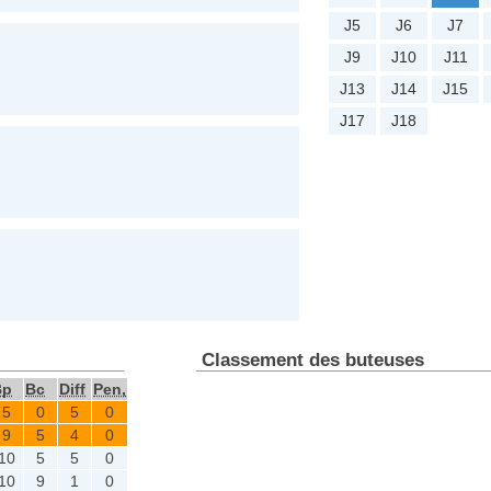
J5
J6
J7
J9
J10
J11
J13
J14
J15
J17
J18
Classement des buteuses
Bp
Bc
Diff
Pen,
5
0
5
0
9
5
4
0
10
5
5
0
10
9
1
0