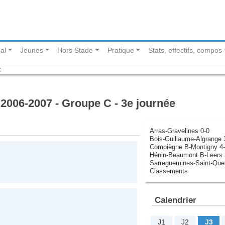
al
Jeunes
Hors Stade
Pratique
Stats, effectifs, compos
C
2006-2007 - Groupe C - 3e journée
Arras-Gravelines 0-0
Bois-Guillaume-Algrange 
Compiègne B-Montigny 4
Hénin-Beaumont B-Leers 
Sarreguemines-Saint-Quen
Classements
Calendrier
J1
J2
J3