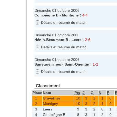
Dimanche 01 octobre 2006
Compiègne B
-
Montigny
:
4-4
Détails et résumé du match
Dimanche 01 octobre 2006
Hénin-Beaumont B
-
Leers
:
2-6
Détails et résumé du match
Dimanche 01 octobre 2006
Sarreguemines
-
Saint-Quentin
:
1-2
Détails et résumé du match
Classement
Place
Nom
Pts
J
G
N
P
1
Gravelines
10
3
2
1
0
2
Montigny
10
3
2
1
0
3
Leers
9
3
2
0
1
4
Compiègne B
8
3
1
2
0