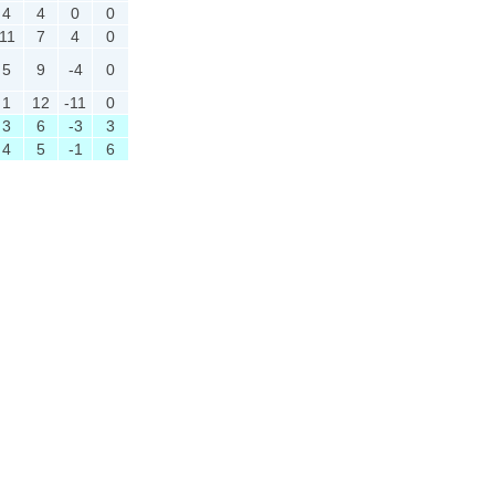
4
4
0
0
11
7
4
0
5
9
-4
0
1
12
-11
0
3
6
-3
3
4
5
-1
6