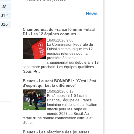
J8
News
J12
J16
Championnat de France féminin Futsal
D1 - Les 12 équipes connues
18/06/2026 9:06
La Commission Fédérale du
Futsal a communiqué les 12
équipes retenues pour la
première édition du
championnat qui débutera le 19
septembre prochain. Les équipes qualifiées
(sous r�...
Bleues - Laurent BONADEI : "C'est l'état
d'esprit qui fait la différence"
10/06/2026 0:12
En s'imposant 1-0 face à
l'Irlande, l'équipe de France
féminine valide sa qualification
directe pour la Coupe du
monde 2027 au Brésil. Au
terme d'une double confrontation difficile et
d'une...
Bleues - Les réactions des joueuses