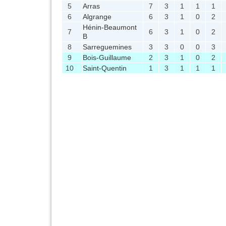
5
Arras
7
3
1
1
1
6
Algrange
6
3
1
0
2
Hénin-Beaumont
7
6
3
1
0
2
B
8
Sarreguemines
3
3
0
0
3
9
Bois-Guillaume
2
3
1
0
2
10
Saint-Quentin
1
3
1
1
1