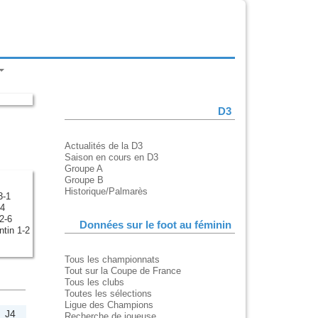
D3
Actualités de la D3
Saison en cours en D3
Groupe A
Groupe B
Historique/Palmarès
3-1
-4
2-6
Données sur le foot au féminin
tin 1-2
Tous les championnats
Tout sur la Coupe de France
Tous les clubs
Toutes les sélections
Ligue des Champions
J4
Recherche de joueuse