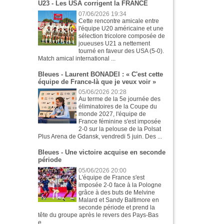
U23 - Les USA corrigent la FRANCE
07/06/2026 19:34
Cette rencontre amicale entre
l'équipe U20 américaine et une
sélection tricolore composée de
joueuses U21 a nettement
tourné en faveur des USA (5-0).
Match amical international ...
Bleues - Laurent BONADEI : « C'est cette
équipe de France-là que je veux voir »
05/06/2026 20:28
Au terme de la 5e journée des
éliminatoires de la Coupe du
monde 2027, l'équipe de
France féminine s'est imposée
2-0 sur la pelouse de la Polsat
Plus Arena de Gdansk, vendredi 5 juin. Des ...
Bleues - Une victoire acquise en seconde
période
05/06/2026 20:00
L'équipe de France s'est
imposée 2-0 face à la Pologne
grâce à des buts de Melvine
Malard et Sandy Baltimore en
seconde période et prend la
tête du groupe après le revers des Pays-Bas
e...