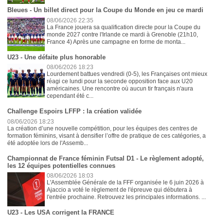
Bleues - Un billet direct pour la Coupe du Monde en jeu ce mardi
08/06/2026 22:35
La France jouera sa qualification directe pour la Coupe du
monde 2027 contre l'Irlande ce mardi à Grenoble (21h10,
France 4) Après une campagne en forme de monta...
U23 - Une défaite plus honorable
08/06/2026 18:23
Lourdement battues vendredi (0-5), les Françaises ont mieux
réagi ce lundi pour la seconde opposition face aux U20
américaines. Une rencontre où aucun tir français n'aura
cependant été c...
Challenge Espoirs LFFP : la création validée
08/06/2026 18:23
La création d’une nouvelle compétition, pour les équipes des centres de
formation féminins, visant à densifier l’offre de pratique de ces catégories, a
été adoptée lors de l'Assemb...
Championnat de France féminin Futsal D1 - Le règlement adopté,
les 12 équipes potentielles connues
08/06/2026 18:03
L'Assemblée Générale de la FFF organisée le 6 juin 2026 à
Ajaccio a voté le règlement de l'épreuve qui débutera à
l'entrée prochaine. Retrouvez les principales informations. ...
U23 - Les USA corrigent la FRANCE