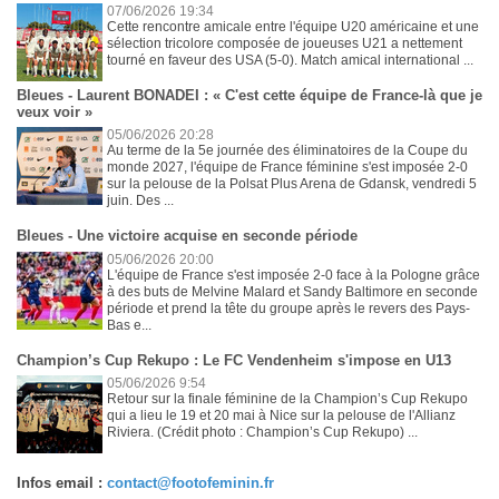
07/06/2026 19:34
Cette rencontre amicale entre l'équipe U20 américaine et une
sélection tricolore composée de joueuses U21 a nettement
tourné en faveur des USA (5-0). Match amical international ...
Bleues - Laurent BONADEI : « C'est cette équipe de France-là que je
veux voir »
05/06/2026 20:28
Au terme de la 5e journée des éliminatoires de la Coupe du
monde 2027, l'équipe de France féminine s'est imposée 2-0
sur la pelouse de la Polsat Plus Arena de Gdansk, vendredi 5
juin. Des ...
Bleues - Une victoire acquise en seconde période
05/06/2026 20:00
L'équipe de France s'est imposée 2-0 face à la Pologne grâce
à des buts de Melvine Malard et Sandy Baltimore en seconde
période et prend la tête du groupe après le revers des Pays-
Bas e...
Champion’s Cup Rekupo : Le FC Vendenheim s'impose en U13
05/06/2026 9:54
Retour sur la finale féminine de la Champion’s Cup Rekupo
qui a lieu le 19 et 20 mai à Nice sur la pelouse de l'Allianz
Riviera. (Crédit photo : Champion’s Cup Rekupo) ...
Infos email :
contact@footofeminin.fr