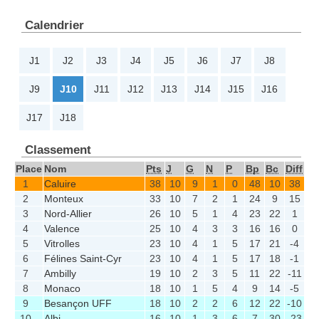
Calendrier
J1
J2
J3
J4
J5
J6
J7
J8
J9
J10
J11
J12
J13
J14
J15
J16
J17
J18
Classement
Place
Nom
Pts
J
G
N
P
Bp
Bc
Diff
1
Caluire
38
10
9
1
0
48
10
38
2
Monteux
33
10
7
2
1
24
9
15
3
Nord-Allier
26
10
5
1
4
23
22
1
4
Valence
25
10
4
3
3
16
16
0
5
Vitrolles
23
10
4
1
5
17
21
-4
6
Félines Saint-Cyr
23
10
4
1
5
17
18
-1
7
Ambilly
19
10
2
3
5
11
22
-11
8
Monaco
18
10
1
5
4
9
14
-5
9
Besançon UFF
18
10
2
2
6
12
22
-10
10
Albi
16
10
1
3
6
7
30
-23