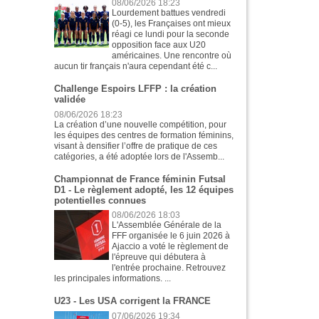
08/06/2026 18:23
Lourdement battues vendredi
(0-5), les Françaises ont mieux
réagi ce lundi pour la seconde
opposition face aux U20
américaines. Une rencontre où
aucun tir français n'aura cependant été c...
Challenge Espoirs LFFP : la création
validée
08/06/2026 18:23
La création d’une nouvelle compétition, pour
les équipes des centres de formation féminins,
visant à densifier l’offre de pratique de ces
catégories, a été adoptée lors de l'Assemb...
Championnat de France féminin Futsal
D1 - Le règlement adopté, les 12 équipes
potentielles connues
08/06/2026 18:03
L'Assemblée Générale de la
FFF organisée le 6 juin 2026 à
Ajaccio a voté le règlement de
l'épreuve qui débutera à
l'entrée prochaine. Retrouvez
les principales informations. ...
U23 - Les USA corrigent la FRANCE
07/06/2026 19:34