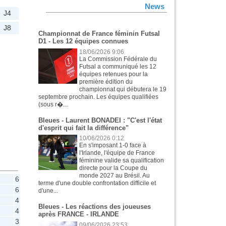
News
J4
J8
Championnat de France féminin Futsal
D1 - Les 12 équipes connues
18/06/2026 9:06
La Commission Fédérale du
Futsal a communiqué les 12
équipes retenues pour la
première édition du
championnat qui débutera le 19
septembre prochain. Les équipes qualifiées
(sous r�...
Bleues - Laurent BONADEI : "C'est l'état
d'esprit qui fait la différence"
10/06/2026 0:12
En s'imposant 1-0 face à
l'Irlande, l'équipe de France
féminine valide sa qualification
directe pour la Coupe du
monde 2027 au Brésil. Au
6
terme d'une double confrontation difficile et
6
d'une...
4
Bleues - Les réactions des joueuses
4
après FRANCE - IRLANDE
3
09/06/2026 23:53