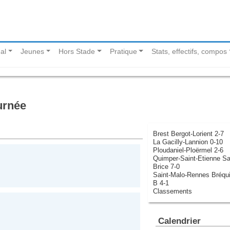
al
Jeunes
Hors Stade
Pratique
Stats, effectifs, compos
urnée
Brest Bergot-Lorient 2-7
La Gacilly-Lannion 0-10
Ploudaniel-Ploërmel 2-6
Quimper-Saint-Etienne Sa
Brice 7-0
Saint-Malo-Rennes Bréqu
B 4-1
Classements
Calendrier