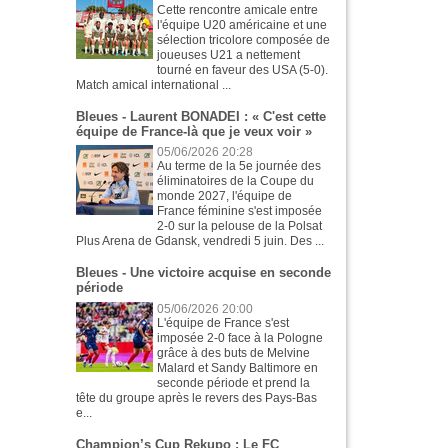
Cette rencontre amicale entre
l'équipe U20 américaine et une
sélection tricolore composée de
joueuses U21 a nettement
tourné en faveur des USA (5-0).
Match amical international ...
Bleues - Laurent BONADEI : « C'est cette
équipe de France-là que je veux voir »
05/06/2026 20:28
Au terme de la 5e journée des
éliminatoires de la Coupe du
monde 2027, l'équipe de
France féminine s'est imposée
2-0 sur la pelouse de la Polsat
Plus Arena de Gdansk, vendredi 5 juin. Des ...
Bleues - Une victoire acquise en seconde
période
05/06/2026 20:00
L'équipe de France s'est
imposée 2-0 face à la Pologne
grâce à des buts de Melvine
Malard et Sandy Baltimore en
seconde période et prend la
tête du groupe après le revers des Pays-Bas
e...
Champion’s Cup Rekupo : Le FC