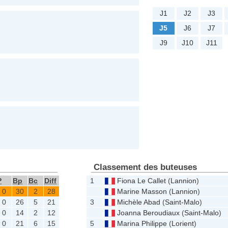
J1
J2
J3
J5
J6
J7
J9
J10
J11
Classement des buteuses
P
Bp
Bc
Diff
1
Fiona Le Callet
(
Lannion
)
0
30
2
28
Marine Masson
(
Lannion
)
0
26
5
21
3
Michèle Abad
(
Saint-Malo
)
0
14
2
12
Joanna Beroudiaux
(
Saint-Malo
)
0
21
6
15
5
Marina Philippe
(
Lorient
)