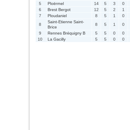
5
Ploërmel
14
5
3
0
6
Brest Bergot
12
5
2
1
7
Ploudaniel
8
5
1
0
Saint-Etienne Saint-
8
8
5
1
0
Brice
9
Rennes Bréquigny B
5
5
0
0
10
La Gacilly
5
5
0
0