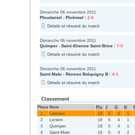
Dimanche 06 novembre 2011
Ploudaniel
-
Ploërmel
:
2-6
Détails et résumé du match
Dimanche 06 novembre 2011
Quimper
-
Saint-Etienne Saint-Brice
:
7-0
Détails et résumé du match
Dimanche 06 novembre 2011
Saint-Malo
-
Rennes Bréquigny B
:
4-1
Détails et résumé du match
Classement
Place
Nom
Pts
J
G
N
1
Lannion
18
5
4
1
2
Lorient
18
5
4
1
3
Quimper
18
5
4
1
4
Saint-Malo
16
5
3
2