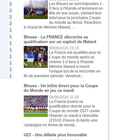
2
Les Bleues se sont imposées 1-
0 face à l'Irlande et terminent en
2
tête de leur poule, validant leur
2
billet pour la prochaine Coupe
du monde au Brésil. Réactions
2
à chaud de Melvine Malard, ...
1
1
Bleues - La FRANCE décroche sa
qualification sur un exploit de Malard
1
09/06/2026 23:16
1
La France est qualifiée pour la
1
Coupe du monde après sa
victoire 1-0 face à l'Irlande.
1
Melvine Malard a inscrit
1
l'unique but de la rencontre en
1
fin de première période. Vendredi...
Bleues - Un billet direct pour la Coupe
du Monde en jeu ce mardi
08/06/2026 22:35
La France jouera sa
qualification directe pour la
Coupe du monde 2027 contre
l'Irlande ce mardi à Grenoble
(21h10, France 4) Après une
campagne en forme de monta...
U23 - Une défaite plus honorable