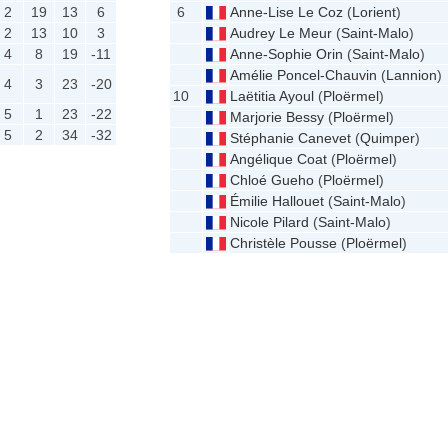
2
19
13
6
6
Anne-Lise Le Coz
(
Lorient
)
2
13
10
3
Audrey Le Meur
(
Saint-Malo
)
4
8
19
-11
Anne-Sophie Orin
(
Saint-Malo
)
Amélie Poncel-Chauvin
(
Lannion
)
4
3
23
-20
10
Laëtitia Ayoul
(
Ploërmel
)
5
1
23
-22
Marjorie Bessy
(
Ploërmel
)
5
2
34
-32
Stéphanie Canevet
(
Quimper
)
Angélique Coat
(
Ploërmel
)
Chloé Gueho
(
Ploërmel
)
Émilie Hallouet
(
Saint-Malo
)
Nicole Pilard
(
Saint-Malo
)
Christèle Pousse
(
Ploërmel
)