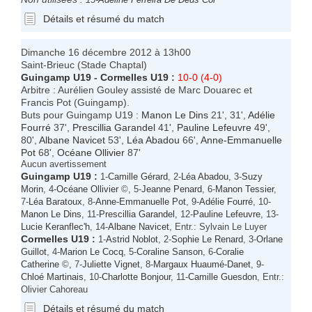
Détails et résumé du match
Dimanche 16 décembre 2012 à 13h00
Saint-Brieuc (Stade Chaptal)
Guingamp U19
-
Cormelles U19
:
10-0 (4-0)
Arbitre : Aurélien Gouley assisté de Marc Douarec et
Francis Pot (Guingamp).
Buts pour Guingamp U19 :
Manon Le Dins
21', 31',
Adélie
Fourré
37',
Prescillia Garandel
41',
Pauline Lefeuvre
49',
80',
Albane Navicet
53',
Léa Abadou
66',
Anne-Emmanuelle
Pot
68',
Océane Ollivier
87'
Aucun avertissement
Guingamp U19
:
1-
Camille Gérard
, 2-
Léa Abadou
, 3-
Suzy
Morin
, 4-
Océane Ollivier
©, 5-
Jeanne Penard
, 6-
Manon Tessier
,
7-
Léa Baratoux
, 8-
Anne-Emmanuelle Pot
, 9-
Adélie Fourré
, 10-
Manon Le Dins
, 11-
Prescillia Garandel
, 12-
Pauline Lefeuvre
, 13-
Lucie Keranflec'h
, 14-
Albane Navicet
, Entr.: Sylvain Le Luyer
Cormelles U19
:
1-
Astrid Noblot
, 2-
Sophie Le Renard
, 3-
Orlane
Guillot
, 4-
Marion Le Cocq
, 5-
Coraline Sanson
, 6-
Coralie
Catherine
©, 7-
Juliette Vignet
, 8-
Margaux Huaumé-Danet
, 9-
Chloé Martinais
, 10-
Charlotte Bonjour
, 11-
Camille Guesdon
, Entr.:
Olivier Cahoreau
Détails et résumé du match