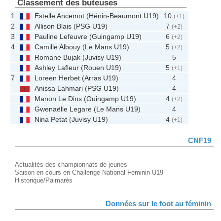
Classement des buteuses
1
Estelle Ancemot
(
Hénin-Beaumont U19
)
10
(+1)
2
Allison Blais
(
PSG U19
)
7
(+2)
3
Pauline Lefeuvre
(
Guingamp U19
)
6
(+2)
4
Camille Albouy
(
Le Mans U19
)
5
(+2)
Romane Bujak
(
Juvisy U19
)
5
Ashley Lafleur
(
Rouen U19
)
5
(+1)
7
Loreen Herbet
(
Arras U19
)
4
Anissa Lahmari
(
PSG U19
)
4
Manon Le Dins
(
Guingamp U19
)
4
(+2)
Gwenaëlle Legare
(
Le Mans U19
)
4
Nina Petat
(
Juvisy U19
)
4
(+1)
CNF19
Actualités des championnats de jeunes
Saison en cours en Challenge National Féminin U19
Historique/Palmarès
Données sur le foot au féminin