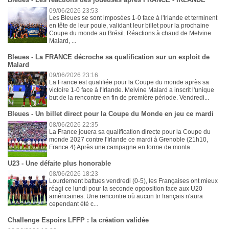
09/06/2026 23:53
Les Bleues se sont imposées 1-0 face à l'Irlande et terminent
en tête de leur poule, validant leur billet pour la prochaine
Coupe du monde au Brésil. Réactions à chaud de Melvine
Malard, ...
Bleues - La FRANCE décroche sa qualification sur un exploit de
Malard
09/06/2026 23:16
La France est qualifiée pour la Coupe du monde après sa
victoire 1-0 face à l'Irlande. Melvine Malard a inscrit l'unique
but de la rencontre en fin de première période. Vendredi...
Bleues - Un billet direct pour la Coupe du Monde en jeu ce mardi
08/06/2026 22:35
La France jouera sa qualification directe pour la Coupe du
monde 2027 contre l'Irlande ce mardi à Grenoble (21h10,
France 4) Après une campagne en forme de monta...
U23 - Une défaite plus honorable
08/06/2026 18:23
Lourdement battues vendredi (0-5), les Françaises ont mieux
réagi ce lundi pour la seconde opposition face aux U20
américaines. Une rencontre où aucun tir français n'aura
cependant été c...
Challenge Espoirs LFFP : la création validée