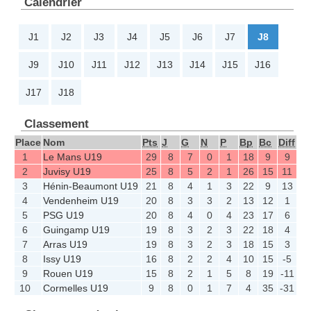
Calendrier
J1
J2
J3
J4
J5
J6
J7
J8
J9
J10
J11
J12
J13
J14
J15
J16
J17
J18
Classement
Place
Nom
Pts
J
G
N
P
Bp
Bc
Diff
1
Le Mans U19
29
8
7
0
1
18
9
9
2
Juvisy U19
25
8
5
2
1
26
15
11
3
Hénin-Beaumont U19
21
8
4
1
3
22
9
13
4
Vendenheim U19
20
8
3
3
2
13
12
1
5
PSG U19
20
8
4
0
4
23
17
6
6
Guingamp U19
19
8
3
2
3
22
18
4
7
Arras U19
19
8
3
2
3
18
15
3
8
Issy U19
16
8
2
2
4
10
15
-5
9
Rouen U19
15
8
2
1
5
8
19
-11
10
Cormelles U19
9
8
0
1
7
4
35
-31