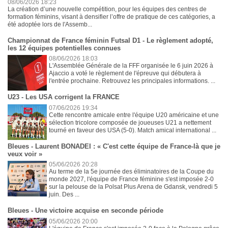
08/06/2026 18:23
La création d’une nouvelle compétition, pour les équipes des centres de
formation féminins, visant à densifier l’offre de pratique de ces catégories, a
été adoptée lors de l'Assemb...
Championnat de France féminin Futsal D1 - Le règlement adopté,
les 12 équipes potentielles connues
08/06/2026 18:03
L'Assemblée Générale de la FFF organisée le 6 juin 2026 à
Ajaccio a voté le règlement de l'épreuve qui débutera à
l'entrée prochaine. Retrouvez les principales informations. ...
U23 - Les USA corrigent la FRANCE
07/06/2026 19:34
Cette rencontre amicale entre l'équipe U20 américaine et une
sélection tricolore composée de joueuses U21 a nettement
tourné en faveur des USA (5-0). Match amical international ...
Bleues - Laurent BONADEI : « C'est cette équipe de France-là que je
veux voir »
05/06/2026 20:28
Au terme de la 5e journée des éliminatoires de la Coupe du
monde 2027, l'équipe de France féminine s'est imposée 2-0
sur la pelouse de la Polsat Plus Arena de Gdansk, vendredi 5
juin. Des ...
Bleues - Une victoire acquise en seconde période
05/06/2026 20:00