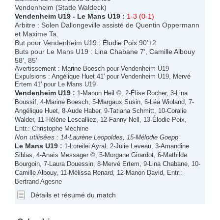
Vendenheim (Stade Waldeck)
Vendenheim U19
-
Le Mans U19
:
1-3 (0-1)
Arbitre : Solen Dallongeville assisté de Quentin Oppermann
et Maxime Ta.
But pour Vendenheim U19 :
Élodie Poix
90'+2
Buts pour Le Mans U19 :
Lina Chabane
7',
Camille Albouy
58', 85'
Avertissement :
Marine Boesch
pour Vendenheim U19
Expulsions :
Angélique Huet
41' pour Vendenheim U19,
Mervé
Ertem
41' pour Le Mans U19
Vendenheim U19
:
1-
Manon Heil
©, 2-
Élise Rocher
, 3-
Lina
Boussif
, 4-
Marine Boesch
, 5-
Margaux Susin
, 6-
Léa Wioland
, 7-
Angélique Huet
, 8-
Aude Haber
, 9-
Tatiana Schmitt
, 10-
Coralie
Walder
, 11-
Hélène Lescalliez
, 12-
Fanny Nell
, 13-
Élodie Poix
,
Entr.: Christophe Mechine
Non utilisées :
14-
Laurène Leopoldes
, 15-
Mélodie Goepp
Le Mans U19
:
1-
Loreilei Ayral
, 2-
Julie Leveau
, 3-
Amandine
Siblas
, 4-
Anaïs Messager
©, 5-
Morgane Girardot
, 6-
Mathilde
Bourgoin
, 7-
Laura Douessin
, 8-
Mervé Ertem
, 9-
Lina Chabane
, 10-
Camille Albouy
, 11-
Mélissa Renard
, 12-
Manon David
, Entr.:
Bertrand Agesne
Détails et résumé du match