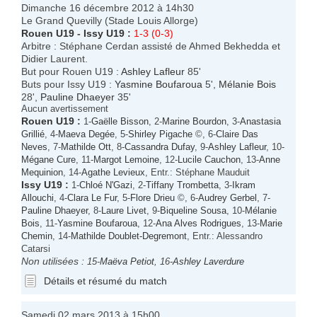
Dimanche 16 décembre 2012 à 14h30
Le Grand Quevilly (Stade Louis Allorge)
Rouen U19
-
Issy U19
:
1-3 (0-3)
Arbitre : Stéphane Cerdan assisté de Ahmed Bekhedda et
Didier Laurent.
But pour Rouen U19 :
Ashley Lafleur
85'
Buts pour Issy U19 :
Yasmine Boufaroua
5',
Mélanie Bois
28',
Pauline Dhaeyer
35'
Aucun avertissement
Rouen U19
:
1-
Gaëlle Bisson
, 2-
Marine Bourdon
, 3-
Anastasia
Grillié
, 4-
Maeva Degée
, 5-
Shirley Pigache
©, 6-
Claire Das
Neves
, 7-
Mathilde Ott
, 8-
Cassandra Dufay
, 9-
Ashley Lafleur
, 10-
Mégane Cure
, 11-
Margot Lemoine
, 12-
Lucile Cauchon
, 13-
Anne
Mequinion
, 14-
Agathe Levieux
, Entr.: Stéphane Mauduit
Issy U19
:
1-
Chloé N'Gazi
, 2-
Tiffany Trombetta
, 3-
Ikram
Allouchi
, 4-
Clara Le Fur
, 5-
Flore Drieu
©, 6-
Audrey Gerbel
, 7-
Pauline Dhaeyer
, 8-
Laure Livet
, 9-
Biqueline Sousa
, 10-
Mélanie
Bois
, 11-
Yasmine Boufaroua
, 12-
Ana Alves Rodrigues
, 13-
Marie
Chemin
, 14-
Mathilde Doublet-Degremont
, Entr.: Alessandro
Catarsi
Non utilisées :
15-
Maëva Petiot
, 16-
Ashley Laverdure
Détails et résumé du match
Samedi 02 mars 2013 à 15h00