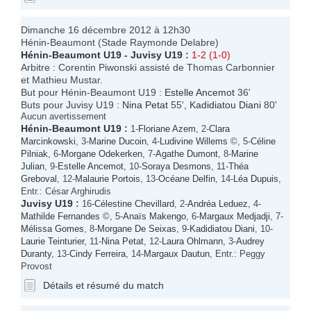
Dimanche 16 décembre 2012 à 12h30
Hénin-Beaumont (Stade Raymonde Delabre)
Hénin-Beaumont U19
-
Juvisy U19
:
1-2 (1-0)
Arbitre : Corentin Piwonski assisté de Thomas Carbonnier
et Mathieu Mustar.
But pour Hénin-Beaumont U19 :
Estelle Ancemot
36'
Buts pour Juvisy U19 :
Nina Petat
55',
Kadidiatou Diani
80'
Aucun avertissement
Hénin-Beaumont U19
:
1-
Floriane Azem
, 2-
Clara
Marcinkowski
, 3-
Marine Ducoin
, 4-
Ludivine Willems
©, 5-
Céline
Pilniak
, 6-
Morgane Odekerken
, 7-
Agathe Dumont
, 8-
Marine
Julian
, 9-
Estelle Ancemot
, 10-
Soraya Desmons
, 11-
Théa
Greboval
, 12-
Malaurie Portois
, 13-
Océane Delfin
, 14-
Léa Dupuis
,
Entr.: César Arghirudis
Juvisy U19
:
16-
Célestine Chevillard
, 2-
Andréa Leduez
, 4-
Mathilde Fernandes
©, 5-
Anaïs Makengo
, 6-
Margaux Medjadji
, 7-
Mélissa Gomes
, 8-
Morgane De Seixas
, 9-
Kadidiatou Diani
, 10-
Laurie Teinturier
, 11-
Nina Petat
, 12-
Laura Ohlmann
, 3-
Audrey
Duranty
, 13-
Cindy Ferreira
, 14-
Margaux Dautun
, Entr.: Peggy
Provost
Détails et résumé du match