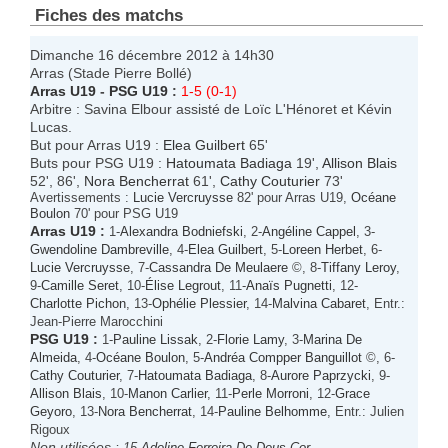
Fiches des matchs
Dimanche 16 décembre 2012 à 14h30
Arras (Stade Pierre Bollé)
Arras U19
-
PSG U19
:
1-5 (0-1)
Arbitre : Savina Elbour assisté de Loïc L'Hénoret et Kévin
Lucas.
But pour Arras U19 :
Elea Guilbert
65'
Buts pour PSG U19 :
Hatoumata Badiaga
19',
Allison Blais
52', 86',
Nora Bencherrat
61',
Cathy Couturier
73'
Avertissements :
Lucie Vercruysse
82' pour Arras U19,
Océane
Boulon
70' pour PSG U19
Arras U19
:
1-
Alexandra Bodniefski
, 2-
Angéline Cappel
, 3-
Gwendoline Dambreville
, 4-
Elea Guilbert
, 5-
Loreen Herbet
, 6-
Lucie Vercruysse
, 7-
Cassandra De Meulaere
©, 8-
Tiffany Leroy
,
9-
Camille Seret
, 10-
Élise Legrout
, 11-
Anaïs Pugnetti
, 12-
Charlotte Pichon
, 13-
Ophélie Plessier
, 14-
Malvina Cabaret
, Entr.:
Jean-Pierre Marocchini
PSG U19
:
1-
Pauline Lissak
, 2-
Florie Lamy
, 3-
Marina De
Almeida
, 4-
Océane Boulon
, 5-
Andréa Compper Banguillot
©, 6-
Cathy Couturier
, 7-
Hatoumata Badiaga
, 8-
Aurore Paprzycki
, 9-
Allison Blais
, 10-
Manon Carlier
, 11-
Perle Morroni
, 12-
Grace
Geyoro
, 13-
Nora Bencherrat
, 14-
Pauline Belhomme
, Entr.: Julien
Rigoux
Non utilisées :
15-
Adeline Ferreira De Deus Cor