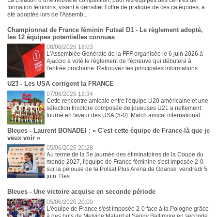
formation féminins, visant à densifier l’offre de pratique de ces catégories, a
été adoptée lors de l'Assemb...
Championnat de France féminin Futsal D1 - Le règlement adopté,
les 12 équipes potentielles connues
08/06/2026 18:03
L'Assemblée Générale de la FFF organisée le 6 juin 2026 à
Ajaccio a voté le règlement de l'épreuve qui débutera à
l'entrée prochaine. Retrouvez les principales informations. ...
U23 - Les USA corrigent la FRANCE
07/06/2026 19:34
Cette rencontre amicale entre l'équipe U20 américaine et une
sélection tricolore composée de joueuses U21 a nettement
tourné en faveur des USA (5-0). Match amical international ...
Bleues - Laurent BONADEI : « C'est cette équipe de France-là que je
veux voir »
05/06/2026 20:28
Au terme de la 5e journée des éliminatoires de la Coupe du
monde 2027, l'équipe de France féminine s'est imposée 2-0
sur la pelouse de la Polsat Plus Arena de Gdansk, vendredi 5
juin. Des ...
Bleues - Une victoire acquise en seconde période
05/06/2026 20:00
L'équipe de France s'est imposée 2-0 face à la Pologne grâce
à des buts de Melvine Malard et Sandy Baltimore en seconde