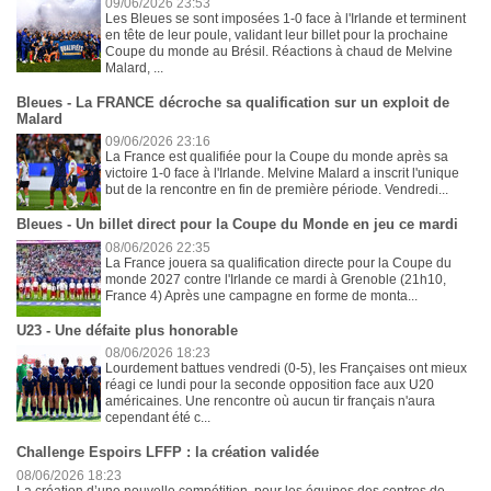
09/06/2026 23:53
Les Bleues se sont imposées 1-0 face à l'Irlande et terminent
en tête de leur poule, validant leur billet pour la prochaine
Coupe du monde au Brésil. Réactions à chaud de Melvine
Malard, ...
Bleues - La FRANCE décroche sa qualification sur un exploit de
Malard
09/06/2026 23:16
La France est qualifiée pour la Coupe du monde après sa
victoire 1-0 face à l'Irlande. Melvine Malard a inscrit l'unique
but de la rencontre en fin de première période. Vendredi...
Bleues - Un billet direct pour la Coupe du Monde en jeu ce mardi
08/06/2026 22:35
La France jouera sa qualification directe pour la Coupe du
monde 2027 contre l'Irlande ce mardi à Grenoble (21h10,
France 4) Après une campagne en forme de monta...
U23 - Une défaite plus honorable
08/06/2026 18:23
Lourdement battues vendredi (0-5), les Françaises ont mieux
réagi ce lundi pour la seconde opposition face aux U20
américaines. Une rencontre où aucun tir français n'aura
cependant été c...
Challenge Espoirs LFFP : la création validée
08/06/2026 18:23
La création d’une nouvelle compétition, pour les équipes des centres de