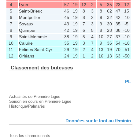
4
Lyon
57
19
12
2
5
35
23
12
5
Saint-Brieuc
46
19
8
3
8
62
47
15
6
Montpellier
45
19
8
2
9
32
42
-10
7
Soyaux
43
19
7
3
9
30
35
-5
8
Quimper
42
19
6
5
8
28
38
-10
9
Saint-Memmie
38
19
5
4
10
27
37
-10
10
Caluire
35
19
3
7
9
36
54
-18
11
Félines Saint-Cyr
29
19
2
4
13
19
70
-51
12
Orléans
24
19
1
2
16
13
63
-50
Classement des buteuses
PL
Actualités de Première Ligue
Saison en cours en Première Ligue
Historique/Palmarès
Données sur le foot au féminin
Tous les championnats