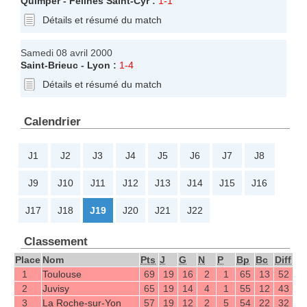
Quimper
-
Félines Saint-Cyr
:
1-1
Détails et résumé du match
Samedi 08 avril 2000
Saint-Brieuc
-
Lyon
:
1-4
Détails et résumé du match
Calendrier
J1
J2
J3
J4
J5
J6
J7
J8
J9
J10
J11
J12
J13
J14
J15
J16
J17
J18
J19
J20
J21
J22
Classement
Place
Nom
Pts
J
G
N
P
Bp
Bc
Diff
1
Toulouse
69
19
16
2
1
65
13
52
2
Juvisy
65
19
14
4
1
55
12
43
3
La Roche-sur-Yon
57
19
12
2
5
54
22
32