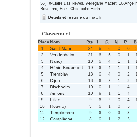
56'), 8-
Claire Das Neves
, 9-
Mégane Macret
, 10-
Angeli
Boussard
, Entr.: Christophe Horta
Détails et résumé du match
Classement
Place
Nom
Pts
J
G
N
P
B
1
Saint-Maur
24
6
6
0
0
2
Vendenheim
21
6
5
0
1
3
Nancy
19
6
4
1
1
4
Hénin-Beaumont
19
6
4
1
1
5
Tremblay
18
6
4
0
2
6
Dijon
13
6
2
1
3
7
Bischheim
10
6
1
1
4
8
Amiens
10
6
1
1
4
9
Lillers
9
6
2
0
4
10
Rouvroy
9
6
1
0
5
11
Templemars
9
6
0
3
3
12
Compiègne
8
6
1
2
3