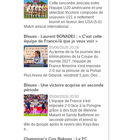
Cette rencontre amicale entre
l'équipe U20 américaine et une
sélection tricolore composée de
joueuses U21 a nettement
tourné en faveur des USA (5-0).
Match amical international ...
Bleues - Laurent BONADEI : « C'est cette
équipe de France-là que je veux voir »
05/06/2026 20:28
Au terme de la 5e journée des
éliminatoires de la Coupe du
monde 2027, l'équipe de
France féminine s'est imposée
2-0 sur la pelouse de la Polsat
Plus Arena de Gdansk, vendredi 5 juin. Des ...
Bleues - Une victoire acquise en seconde
période
05/06/2026 20:00
L'équipe de France s'est
imposée 2-0 face à la Pologne
grâce à des buts de Melvine
Malard et Sandy Baltimore en
seconde période et prend la
tête du groupe après le revers des Pays-Bas
e...
Champion’s Cup Rekupo : Le FC