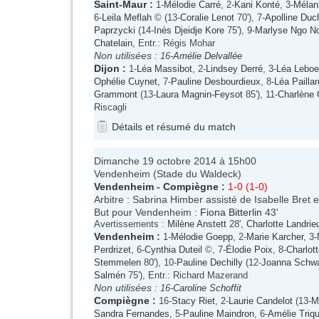
Saint-Maur
:
1-
Mélodie Carré
, 2-
Kani Konté
, 3-
Mélan
6-
Leila Meflah
© (13-
Coralie Lenot
70'), 7-
Apolline Du
Paprzycki
(14-
Inès Djeidje Kore
75'), 9-
Marlyse Ngo 
Chatelain
, Entr.: Régis Mohar
Non utilisées :
16-
Amélie Delvallée
Dijon
:
1-
Léa Massibot
, 2-
Lindsey Derré
, 3-
Léa Leboe
Ophélie Cuynet
, 7-
Pauline Desbourdieux
, 8-
Léa Pailla
Grammont
(13-
Laura Magnin-Feysot
85'), 11-
Charlène 
Riscagli
Détails et résumé du match
Dimanche 19 octobre 2014 à 15h00
Vendenheim (Stade du Waldeck)
Vendenheim
-
Compiègne
:
1-0 (1-0)
Arbitre : Sabrina Himber assisté de Isabelle Bret e
But pour Vendenheim :
Fiona Bitterlin
43'
Avertissements :
Milène Anstett
28',
Charlotte Landrie
Vendenheim
:
1-
Mélodie Goepp
, 2-
Marie Karcher
, 3-
Perdrizet
, 6-
Cynthia Duteil
©, 7-
Élodie Poix
, 8-
Charlot
Stemmelen
80'), 10-
Pauline Dechilly
(12-
Joanna Schwa
Salmén
75'), Entr.: Richard Mazerand
Non utilisées :
16-
Caroline Schoffit
Compiègne
:
16-
Stacy Riet
, 2-
Laurie Candelot
(13-
M
Sandra Fernandes
, 5-
Pauline Maindron
, 6-
Amélie Triqu