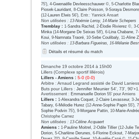
75'), 4-
Gwenaëlle Devleesschauwer
©, 5-
Charlotte Bla
Piosek-Lauridant
, 8-
Claire Poisson
, 9-
Soraya Desmon
(12-
Lauren Elwis
56'), Entr.: Yannick Ansart
Non utilisées :
13-
Noémie Leroy
, 14-
Marie Schepers
Tremblay
:
1-
Sandra Rachid
, 2-
Élodie Rivierez
©, 3-
Minka
(14-
Morgane De Seixas
58'), 6-
Lina Chabane
, 7-
Koui
, 9-
Namnata Traoré
, 10-
Sebe Coulibaly
, 11-
Aline 
Non utilisées :
13-
Barbara Figueiras
, 16-
Mélanie Bes
Détails et résumé du match
Dimanche 19 octobre 2014 à 15h00
Lillers (Complexe sportif lillérois)
Lillers
-
Amiens
:
5-0 (0-0)
Arbitre : Arnaud Legrand assisté de David Lanie
Buts pour Lillers :
Jennifer Meunier
54', 73', 90'+1
Avertissement :
Emmanuelle Dorion
55' pour Amiens
Lillers
:
1-
Alexandra Coquet
, 2-
Claire Levasseur
, 3-
Je
Tabary
, 6-
Mélodie Hurez
(12-
Anne-Sophie Papin
55'), 7
Sophie Podvin
75'), 9-
Morgane Pattin
, 10-
Marie-André
Christophe Carnez
Non utilisées :
13-
Céline Acquaert
Amiens
:
1-
Pauline Moitrel
, 2-
Odile Tillier
(12-
Julie Te
Dorion
, 5-
Charlène Derunes
, 6-
Florine Eckout
, 7-
Marjor
Douez
70'), 9-
Camille Seret
, 10-
Aurélie Cazé
©, 11-
Cha