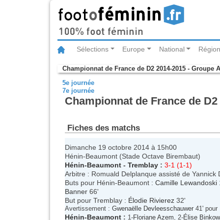
Sélections
Europe
National
Région
Championnat de France de D2 2014-2015 - Groupe 
5e journée
7e journée
Championnat de France de D2 2
Fiches des matchs
Dimanche 19 octobre 2014 à 15h00
Hénin-Beaumont (Stade Octave Birembaut)
Hénin-Beaumont
-
Tremblay
:
3-1 (1-1)
Arbitre : Romuald Delplanque assisté de Yannick D
Buts pour Hénin-Beaumont :
Camille Lewandoski
Banner
66'
But pour Tremblay :
Élodie Rivierez
32'
Avertissement :
Gwenaëlle Devleesschauwer
41' pour
Hénin-Beaumont
:
1-
Floriane Azem
, 2-
Élise Binkow