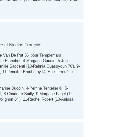
e et Nicolas François.
ne Van De Put
36' pour Templemars
tte Blanchot
, 4-
Morgane Gaudin
, 5-
Julie
milie Saccenti
(13-
Rahnia Ouassyoun
76'), 9-
, 11-
Jennifer Brocheray
©, Entr.: Frédéric
Marine Ducoin
, 4-
Perrine Tentelier
©, 5-
l
, 8-
Charlotte Sailly
, 9-
Morgane Fagel
(12-
Dolignon
64'), 11-
Rachel Robert
(13-
Anissa