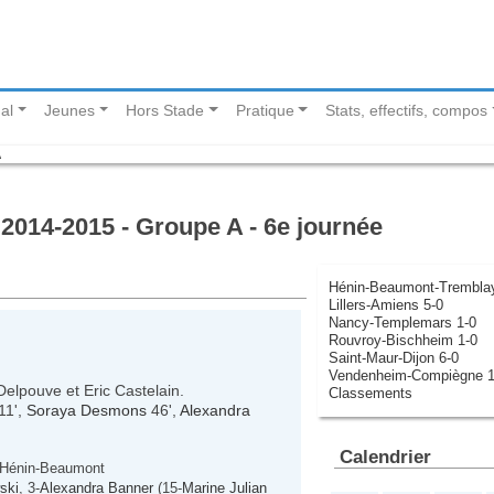
al
Jeunes
Hors Stade
Pratique
Stats, effectifs, compos
A
014-2015 - Groupe A - 6e journée
Hénin-Beaumont-Tremblay
Lillers-Amiens 5-0
Nancy-Templemars 1-0
Rouvroy-Bischheim 1-0
Saint-Maur-Dijon 6-0
Vendenheim-Compiègne 1
elpouve et Eric Castelain.
Classements
11',
Soraya Desmons
46',
Alexandra
Calendrier
 Hénin-Beaumont
ski
, 3-
Alexandra Banner
(15-
Marine Julian