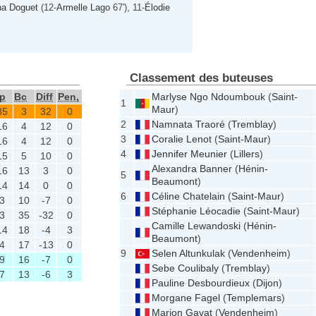
na Doguet
(12-
Armelle Lago
67'), 11-
Élodie
Classement des buteuses
p
Bc
Diff
Pen,
Marlyse Ngo Ndoumbouk
(
Saint-
1
Maur
)
35
3
32
0
2
Namnata Traoré
(
Tremblay
)
16
4
12
0
3
Coralie Lenot
(
Saint-Maur
)
16
4
12
0
4
Jennifer Meunier
(
Lillers
)
15
5
10
0
Alexandra Banner
(
Hénin-
16
13
3
0
5
Beaumont
)
14
14
0
0
6
Céline Chatelain
(
Saint-Maur
)
3
10
-7
0
Stéphanie Léocadie
(
Saint-Maur
)
3
35
-32
0
Camille Lewandoski
(
Hénin-
14
18
-4
3
Beaumont
)
4
17
-13
0
9
Selen Altunkulak
(
Vendenheim
)
9
16
-7
0
Sebe Coulibaly
(
Tremblay
)
7
13
-6
3
Pauline Desbourdieux
(
Dijon
)
Morgane Fagel
(
Templemars
)
Marion Gavat
(
Vendenheim
)