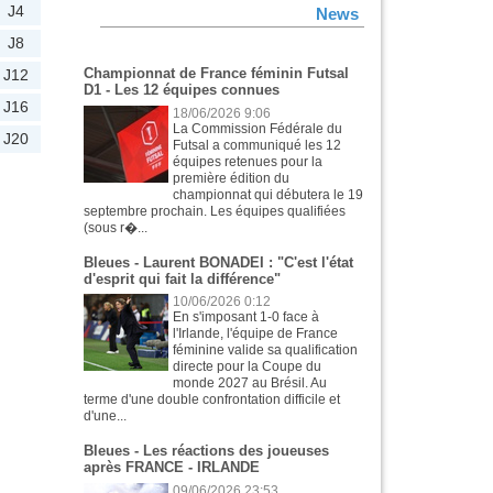
J4
News
J8
Championnat de France féminin Futsal
J12
D1 - Les 12 équipes connues
J16
18/06/2026 9:06
La Commission Fédérale du
J20
Futsal a communiqué les 12
équipes retenues pour la
première édition du
championnat qui débutera le 19
septembre prochain. Les équipes qualifiées
(sous r�...
Bleues - Laurent BONADEI : "C'est l'état
d'esprit qui fait la différence"
10/06/2026 0:12
En s'imposant 1-0 face à
l'Irlande, l'équipe de France
féminine valide sa qualification
directe pour la Coupe du
monde 2027 au Brésil. Au
terme d'une double confrontation difficile et
d'une...
Bleues - Les réactions des joueuses
après FRANCE - IRLANDE
09/06/2026 23:53