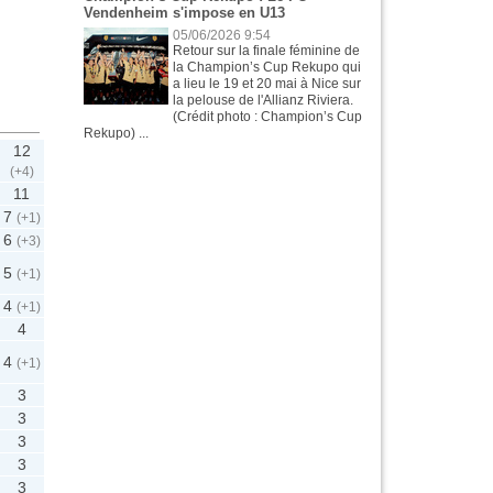
Vendenheim s'impose en U13
05/06/2026 9:54
Retour sur la finale féminine de
la Champion’s Cup Rekupo qui
a lieu le 19 et 20 mai à Nice sur
la pelouse de l'Allianz Riviera.
(Crédit photo : Champion’s Cup
Rekupo) ...
12
(+4)
11
7
(+1)
6
(+3)
5
(+1)
4
(+1)
4
4
(+1)
3
3
3
3
3