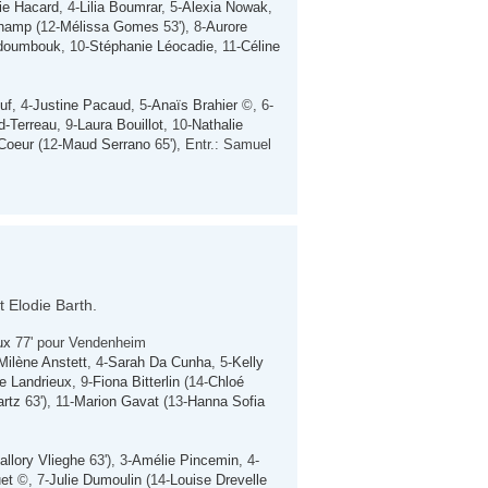
ie Hacard
, 4-
Lilia Boumrar
, 5-
Alexia Nowak
,
champ
(12-
Mélissa Gomes
53'), 8-
Aurore
Ndoumbouk
, 10-
Stéphanie Léocadie
, 11-
Céline
uf
, 4-
Justine Pacaud
, 5-
Anaïs Brahier
©, 6-
rd-Terreau
, 9-
Laura Bouillot
, 10-
Nathalie
Coeur
(12-
Maud Serrano
65'), Entr.: Samuel
t Elodie Barth.
ux
77' pour Vendenheim
Milène Anstett
, 4-
Sarah Da Cunha
, 5-
Kelly
te Landrieux
, 9-
Fiona Bitterlin
(14-
Chloé
rtz
63'), 11-
Marion Gavat
(13-
Hanna Sofia
allory Vlieghe
63'), 3-
Amélie Pincemin
, 4-
et
©, 7-
Julie Dumoulin
(14-
Louise Drevelle