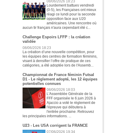
08/06/2026 18:23
Lourdement battues vendredi
(0-5), les Françaises ont mieux
réagi ce lundi pour la seconde
opposition face aux U20
américaines. Une rencontre où
aucun tir français n'aura cependant été c...
Challenge Espoirs LFFP : la création
validée
08/06/2026 18:23
La création d’une nouvelle compétition, pour
les équipes des centres de formation féminins,
visant à densifier l’offre de pratique de ces
catégories, a été adoptée lors de l'Assemb...
Championnat de France féminin Futsal
D1 - Le règlement adopté, les 12 équipes
potentielles connues
08/06/2026 18:03
L'Assemblée Générale de la
FFF organisée le 6 juin 2026 à
Ajaccio a voté le règlement de
l'épreuve qui débutera à
l'entrée prochaine. Retrouvez
les principales informations. ...
U23 - Les USA corrigent la FRANCE
07/06/2026 19:34