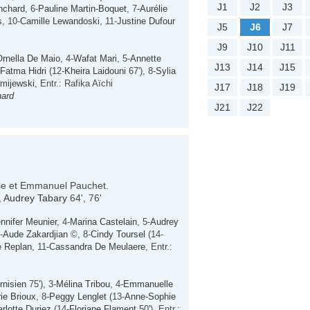
J1
J2
J3
nchard
, 6-
Pauline Martin-Boquet
, 7-
Aurélie
s
, 10-
Camille Lewandoski
, 11-
Justine Dufour
J5
J6
J7
J9
J10
J11
Ornella De Maio
, 4-
Wafat Mari
, 5-
Annette
J13
J14
J15
Fatma Hidri
(12-
Kheira Laidouni
67'), 8-
Sylia
Zmijewski
, Entr.: Rafika Aïchi
J17
J18
J19
nard
J21
J22
sse et Emmanuel Pauchet.
,
Audrey Tabary
64', 76'
nnifer Meunier
, 4-
Marina Castelain
, 5-
Audrey
-
Aude Zakardjian
©, 8-
Cindy Toursel
(14-
e Replan
, 11-
Cassandra De Meulaere
, Entr.:
rnisien
75'), 3-
Mélina Tribou
, 4-
Emmanuelle
ie Brioux
, 8-
Peggy Lenglet
(13-
Anne-Sophie
rlotte Duriez
(14-
Floriane Flament
50'), Entr.: