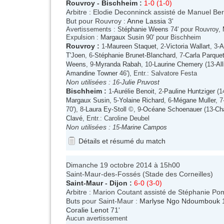
Rouvroy
-
Bischheim
:
1-0 (1-0)
Arbitre : Elodie Deconninck assisté de Manuel Ber
But pour Rouvroy :
Anne Lassia
3'
Avertissements :
Stéphanie Weens
74' pour Rouvroy,
Expulsion :
Margaux Susin
90' pour Bischheim
Rouvroy
:
1-
Maureen Staquet
, 2-
Victoria Wallart
, 3-
A
T'Joen
, 6-
Stéphanie Brunet-Blanchard
, 7-
Carla Parque
Weens
, 9-
Myranda Rabah
, 10-
Laurine Chemery
(13-
Al
Amandine Towner
46'), Entr.: Salvatore Festa
Non utilisées :
16-
Julie Pruvost
Bischheim
:
1-
Aurélie Benoit
, 2-
Pauline Huntziger
(1
Margaux Susin
, 5-
Yolaine Richard
, 6-
Mégane Muller
, 7
70'), 8-
Laura Ey-Stoll
©, 9-
Océane Schoenauer
(13-
Ch
Clavé
, Entr.: Caroline Deubel
Non utilisées :
15-
Marine Campos
Détails et résumé du match
Dimanche 19 octobre 2014 à 15h00
Saint-Maur-des-Fossés (Stade des Corneilles)
Saint-Maur
-
Dijon
:
6-0 (3-0)
Arbitre : Marion Coutant assisté de Stéphanie Pom
Buts pour Saint-Maur :
Marlyse Ngo Ndoumbouk
1
Coralie Lenot
71'
Aucun avertissement