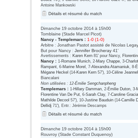
Antoine Mankowski
Détails et résumé du match
Dimanche 19 octobre 2014 à 15h00
Tomblaine (Stade Marcel Picot)
Nancy
-
Templemars
:
1-0 (1-0)
Arbitre : Jonathan Pastot assisté de Nicolas Legay
But pour Nancy :
Jennifer Brocheray
41'
Avertissements :
Karen Kern
81' pour Nancy,
Florenti
Nancy
:
1-
Romane Munich
, 2-
Mary Chappe
, 3-
Charlo
Rampant
, 6-
Marine Morel
, 7-
Alexandra Atamaniuk
, 8-
É
Mégane Heckel
(14-
Karen Kern
57'), 10-
Céline Jeannel
Biancalani
Non utilisées :
12-
Émilie Sengchanpheng
Templemars
:
1-
Hillary Damman
, 2-
Émilie Duton
, 3-
Florentine Van De Put
, 6-
Sarah Clay
, 7-
Caroline Gracia
Mathilde Decool
57'), 10-
Justine Bauduin
(14-
Camille 
Dellidj
71'), Entr.: Jérémie Descamps
Détails et résumé du match
Dimanche 19 octobre 2014 à 15h00
Rouvroy (Stade Constant Duquenoy)