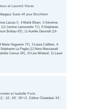
toux et Laurent Viscar.
Margaux Susin
44' pour Bischheim
nne Lassia
©, 4-
Maïté Bitam
, 5-
Séverine
t
(12-
Justine Lamourette
71'), 8-
Stéphanie
lison Bottiau
65'), 11-
Aurélie Desmidt
(14-
4-
Marie Huguenin
75'), 3-
Laura Cuillière
, 4-
-
Stéphanie La Paglia
(12-
Nora Massaoudi
arlotte Camus
68'), 10-
Léa Wioland
, 11-
Laure
melet et Isabelle Fock.
1', 16', 60', 90'+2,
Céline Chatelain
34',