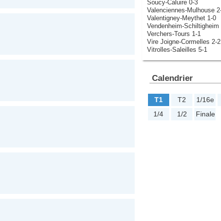
Soucy-Caluire 0-3
Valenciennes-Mulhouse 2
Valentigney-Meythet 1-0
Vendenheim-Schiltigheim 
Verchers-Tours 1-1
Vire Joigne-Cormelles 2-2
Vitrolles-Saleilles 5-1
Calendrier
T1
T2
1/16e
1/4
1/2
Finale