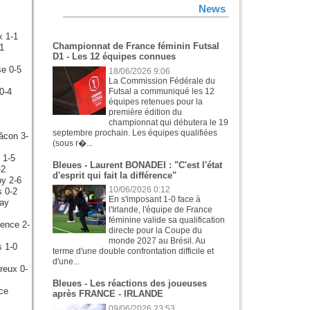
News
x 1-1
Championnat de France féminin Futsal
1
D1 - Les 12 équipes connues
e 0-5
18/06/2026 9:06
La Commission Fédérale du
0-4
Futsal a communiqué les 12
équipes retenues pour la
première édition du
championnat qui débutera le 19
septembre prochain. Les équipes qualifiées
âcon 3-
(sous r�...
 1-5
Bleues - Laurent BONADEI : "C'est l'état
-2
d'esprit qui fait la différence"
y 2-6
10/06/2026 0:12
 0-2
En s'imposant 1-0 face à
nay
l'Irlande, l'équipe de France
féminine valide sa qualification
lence 2-
directe pour la Coupe du
monde 2027 au Brésil. Au
s 1-0
terme d'une double confrontation difficile et
d'une...
reux 0-
Bleues - Les réactions des joueuses
ce
après FRANCE - IRLANDE
09/06/2026 23:53