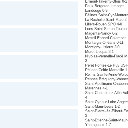
Ermont-Taverny-Blois 0-2
Faux Bergerac-Limoges
Landouge 0-9
Félines Saint-Cyr-Monteu
La Rochelle-Saint-Malo 2-
Lillers-Rouen SPO 4-0
Lons-Saint-Simon Toulous
Magenta-Nancy 0-2
Mesnil-Esnard-Colombes 
Montargis-Orléans 0-11
Montigny-Lisieux 2-0
Muret-Lioujas 3-1
Nivolas-Vermelle-Flacé M
3
Peret Fontes-Le Puy USF
Pélican-Celtic Marseille 1
Reims Sainte-Anne-Woipp
Rennes Bréquigny-Vannes
Saint-Apollinaire-Chapon
Marennes 4-1
Saint-Christol lez Alès-Va
4
Saint-Cyr-sur-Loire-Anger
Saint-Maur-Leers 1-2
Saint-Pierre-lès-Elbeuf-Ev
3
Saint-Étienne-Saint-Mauri
Yssingeaux 1-7