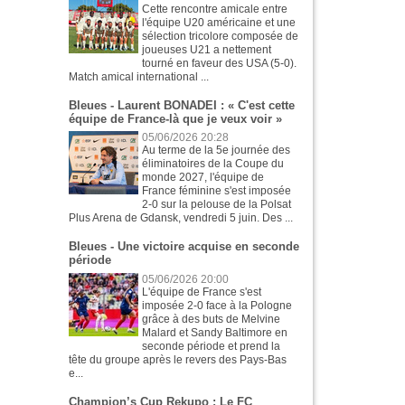
Cette rencontre amicale entre
l'équipe U20 américaine et une
sélection tricolore composée de
joueuses U21 a nettement
tourné en faveur des USA (5-0).
Match amical international ...
Bleues - Laurent BONADEI : « C'est cette
équipe de France-là que je veux voir »
05/06/2026 20:28
Au terme de la 5e journée des
éliminatoires de la Coupe du
monde 2027, l'équipe de
France féminine s'est imposée
2-0 sur la pelouse de la Polsat
Plus Arena de Gdansk, vendredi 5 juin. Des ...
Bleues - Une victoire acquise en seconde
période
05/06/2026 20:00
L'équipe de France s'est
imposée 2-0 face à la Pologne
grâce à des buts de Melvine
Malard et Sandy Baltimore en
seconde période et prend la
tête du groupe après le revers des Pays-Bas
e...
Champion’s Cup Rekupo : Le FC