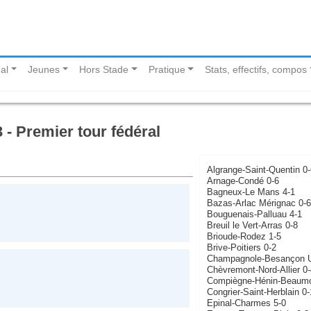
al
Jeunes
Hors Stade
Pratique
Stats, effectifs, compos
- Premier tour fédéral
Algrange-Saint-Quentin 0-
Arnage-Condé 0-6
Bagneux-Le Mans 4-1
Bazas-Arlac Mérignac 0-6
Bouguenais-Palluau 4-1
Breuil le Vert-Arras 0-8
Brioude-Rodez 1-5
Brive-Poitiers 0-2
Champagnole-Besançon 
Chèvremont-Nord-Allier 0-
Compiègne-Hénin-Beaumo
Congrier-Saint-Herblain 0
Epinal-Charmes 5-0