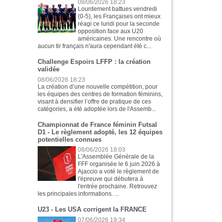
08/06/2026 18:23
Lourdement battues vendredi
(0-5), les Françaises ont mieux
réagi ce lundi pour la seconde
opposition face aux U20
américaines. Une rencontre où
aucun tir français n'aura cependant été c...
Challenge Espoirs LFFP : la création
validée
08/06/2026 18:23
La création d’une nouvelle compétition, pour
les équipes des centres de formation féminins,
visant à densifier l’offre de pratique de ces
catégories, a été adoptée lors de l'Assemb...
Championnat de France féminin Futsal
D1 - Le règlement adopté, les 12 équipes
potentielles connues
08/06/2026 18:03
L'Assemblée Générale de la
FFF organisée le 6 juin 2026 à
Ajaccio a voté le règlement de
l'épreuve qui débutera à
l'entrée prochaine. Retrouvez
les principales informations. ...
U23 - Les USA corrigent la FRANCE
07/06/2026 19:34