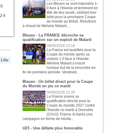
Les Bleues se sont imposées 1-
-0
0 face à l'Irlande et terminent en
tête de leur poule, validant leur
2-4
billet pour la prochaine Coupe
du monde au Brésil. Réactions
à chaud de Melvine Malard, ...
Bleues - La FRANCE décroche sa
qualification sur un exploit de Malard
09/06/2026 23:16
La France est qualifiée pour la
Coupe du monde après sa
victoire 1-0 face à l'Irlande.
1/8e
Melvine Malard a inscrit
l'unique but de la rencontre en
fin de première période. Vendredi...
Bleues - Un billet direct pour la Coupe
du Monde en jeu ce mardi
08/06/2026 22:35
La France jouera sa
qualification directe pour la
Coupe du monde 2027 contre
l'Irlande ce mardi à Grenoble
(21h10, France 4) Après une
campagne en forme de monta...
U23 - Une défaite plus honorable