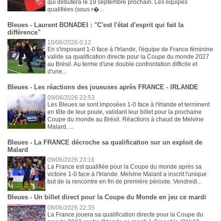
qui débutera le 19 septembre prochain. Les équipes
qualifiées (sous r�...
Bleues - Laurent BONADEI : "C'est l'état d'esprit qui fait la
différence"
10/06/2026 0:12
En s'imposant 1-0 face à l'Irlande, l'équipe de France féminine
valide sa qualification directe pour la Coupe du monde 2027
au Brésil. Au terme d'une double confrontation difficile et
d'une...
Bleues - Les réactions des joueuses après FRANCE - IRLANDE
09/06/2026 23:53
Les Bleues se sont imposées 1-0 face à l'Irlande et terminent
en tête de leur poule, validant leur billet pour la prochaine
Coupe du monde au Brésil. Réactions à chaud de Melvine
Malard, ...
Bleues - La FRANCE décroche sa qualification sur un exploit de
Malard
09/06/2026 23:16
La France est qualifiée pour la Coupe du monde après sa
victoire 1-0 face à l'Irlande. Melvine Malard a inscrit l'unique
but de la rencontre en fin de première période. Vendredi...
Bleues - Un billet direct pour la Coupe du Monde en jeu ce mardi
08/06/2026 22:35
La France jouera sa qualification directe pour la Coupe du