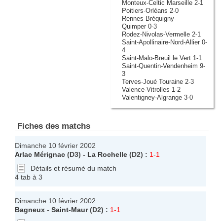
Monteux-Celtic Marseille 2-1
Poitiers-Orléans 2-0
Rennes Bréquigny-
Quimper 0-3
Rodez-Nivolas-Vermelle 2-1
Saint-Apollinaire-Nord-Allier 0-
4
Saint-Malo-Breuil le Vert 1-1
Saint-Quentin-Vendenheim 9-
3
Terves-Joué Touraine 2-3
Valence-Vitrolles 1-2
Valentigney-Algrange 3-0
Fiches des matchs
Dimanche 10 février 2002
Arlac Mérignac
(D3) -
La Rochelle
(D2) :
1-1
Détails et résumé du match
4 tab à 3
Dimanche 10 février 2002
Bagneux
-
Saint-Maur
(D2) :
1-1