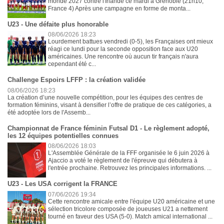
monde 2027 contre l'Irlande ce mardi à Grenoble (21h10,
France 4) Après une campagne en forme de monta...
U23 - Une défaite plus honorable
08/06/2026 18:23
Lourdement battues vendredi (0-5), les Françaises ont mieux
réagi ce lundi pour la seconde opposition face aux U20
américaines. Une rencontre où aucun tir français n'aura
cependant été c...
Challenge Espoirs LFFP : la création validée
08/06/2026 18:23
La création d’une nouvelle compétition, pour les équipes des centres de
formation féminins, visant à densifier l’offre de pratique de ces catégories, a
été adoptée lors de l'Assemb...
Championnat de France féminin Futsal D1 - Le règlement adopté,
les 12 équipes potentielles connues
08/06/2026 18:03
L'Assemblée Générale de la FFF organisée le 6 juin 2026 à
Ajaccio a voté le règlement de l'épreuve qui débutera à
l'entrée prochaine. Retrouvez les principales informations. ...
U23 - Les USA corrigent la FRANCE
07/06/2026 19:34
Cette rencontre amicale entre l'équipe U20 américaine et une
sélection tricolore composée de joueuses U21 a nettement
tourné en faveur des USA (5-0). Match amical international ...