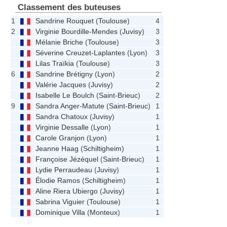
Classement des buteuses
1
Sandrine Rouquet
(
Toulouse
)
4
2
Virginie Bourdille-Mendes
(
Juvisy
)
3
Mélanie Briche
(
Toulouse
)
3
Séverine Creuzet-Laplantes
(
Lyon
)
3
Lilas Traïkia
(
Toulouse
)
3
6
Sandrine Brétigny
(
Lyon
)
2
Valérie Jacques
(
Juvisy
)
2
Isabelle Le Boulch
(
Saint-Brieuc
)
2
9
Sandra Anger-Matute
(
Saint-Brieuc
)
1
Sandra Chatoux
(
Juvisy
)
1
Virginie Dessalle
(
Lyon
)
1
Carole Granjon
(
Lyon
)
1
Jeanne Haag
(
Schiltigheim
)
1
Françoise Jézéquel
(
Saint-Brieuc
)
1
Lydie Perraudeau
(
Juvisy
)
1
Élodie Ramos
(
Schiltigheim
)
1
Aline Riera Ubiergo
(
Juvisy
)
1
Sabrina Viguier
(
Toulouse
)
1
Dominique Villa
(
Monteux
)
1