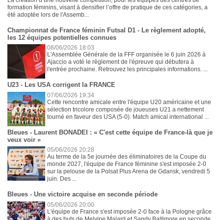
formation féminins, visant à densifier l’offre de pratique de ces catégories, a
été adoptée lors de l'Assemb...
Championnat de France féminin Futsal D1 - Le règlement adopté,
les 12 équipes potentielles connues
08/06/2026 18:03
L'Assemblée Générale de la FFF organisée le 6 juin 2026 à
Ajaccio a voté le règlement de l'épreuve qui débutera à
l'entrée prochaine. Retrouvez les principales informations. ...
U23 - Les USA corrigent la FRANCE
07/06/2026 19:34
Cette rencontre amicale entre l'équipe U20 américaine et une
sélection tricolore composée de joueuses U21 a nettement
tourné en faveur des USA (5-0). Match amical international ...
Bleues - Laurent BONADEI : « C'est cette équipe de France-là que je
veux voir »
05/06/2026 20:28
Au terme de la 5e journée des éliminatoires de la Coupe du
monde 2027, l'équipe de France féminine s'est imposée 2-0
sur la pelouse de la Polsat Plus Arena de Gdansk, vendredi 5
juin. Des ...
Bleues - Une victoire acquise en seconde période
05/06/2026 20:00
L'équipe de France s'est imposée 2-0 face à la Pologne grâce
à des buts de Melvine Malard et Sandy Baltimore en seconde