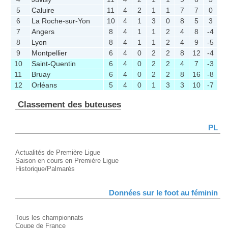
5
Caluire
11
4
2
1
1
7
7
0
6
La Roche-sur-Yon
10
4
1
3
0
8
5
3
7
Angers
8
4
1
1
2
4
8
-4
8
Lyon
8
4
1
1
2
4
9
-5
9
Montpellier
6
4
0
2
2
8
12
-4
10
Saint-Quentin
6
4
0
2
2
4
7
-3
11
Bruay
6
4
0
2
2
8
16
-8
12
Orléans
5
4
0
1
3
3
10
-7
Classement des buteuses
PL
Actualités de Première Ligue
Saison en cours en Première Ligue
Historique/Palmarès
Données sur le foot au féminin
Tous les championnats
Coupe de France