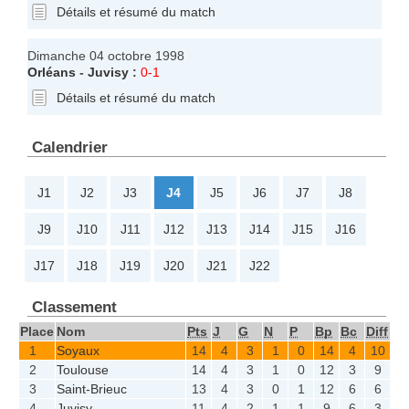
Détails et résumé du match
Dimanche 04 octobre 1998
Orléans
-
Juvisy
:
0-1
Détails et résumé du match
Calendrier
J1
J2
J3
J4
J5
J6
J7
J8
J9
J10
J11
J12
J13
J14
J15
J16
J17
J18
J19
J20
J21
J22
Classement
Place
Nom
Pts
J
G
N
P
Bp
Bc
Diff
1
Soyaux
14
4
3
1
0
14
4
10
2
Toulouse
14
4
3
1
0
12
3
9
3
Saint-Brieuc
13
4
3
0
1
12
6
6
4
Juvisy
11
4
2
1
1
9
6
3