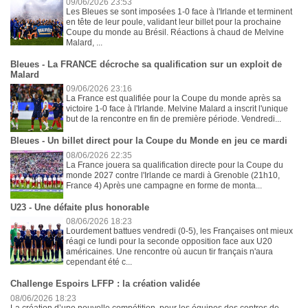
09/06/2026 23:53
Les Bleues se sont imposées 1-0 face à l'Irlande et terminent
en tête de leur poule, validant leur billet pour la prochaine
Coupe du monde au Brésil. Réactions à chaud de Melvine
Malard, ...
Bleues - La FRANCE décroche sa qualification sur un exploit de
Malard
09/06/2026 23:16
La France est qualifiée pour la Coupe du monde après sa
victoire 1-0 face à l'Irlande. Melvine Malard a inscrit l'unique
but de la rencontre en fin de première période. Vendredi...
Bleues - Un billet direct pour la Coupe du Monde en jeu ce mardi
08/06/2026 22:35
La France jouera sa qualification directe pour la Coupe du
monde 2027 contre l'Irlande ce mardi à Grenoble (21h10,
France 4) Après une campagne en forme de monta...
U23 - Une défaite plus honorable
08/06/2026 18:23
Lourdement battues vendredi (0-5), les Françaises ont mieux
réagi ce lundi pour la seconde opposition face aux U20
américaines. Une rencontre où aucun tir français n'aura
cependant été c...
Challenge Espoirs LFFP : la création validée
08/06/2026 18:23
La création d’une nouvelle compétition, pour les équipes des centres de