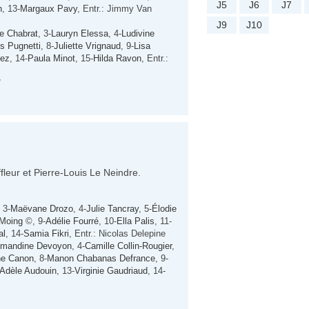
J5
J6
J7
n
, 13-
Margaux Pavy
, Entr.: Jimmy Van
J9
J10
e Chabrat
, 3-
Lauryn Elessa
, 4-
Ludivine
s Pugnetti
, 8-
Juliette Vrignaud
, 9-
Lisa
nez
, 14-
Paula Minot
, 15-
Hilda Ravon
, Entr.:
fleur et Pierre-Louis Le Neindre.
, 3-
Maëvane Drozo
, 4-
Julie Tancray
, 5-
Élodie
 Moing
©, 9-
Adélie Fourré
, 10-
Ella Palis
, 11-
al
, 14-
Samia Fikri
, Entr.: Nicolas Delepine
mandine Devoyon
, 4-
Camille Collin-Rougier
,
ne Canon
, 8-
Manon Chabanas Defrance
, 9-
Adèle Audouin
, 13-
Virginie Gaudriaud
, 14-