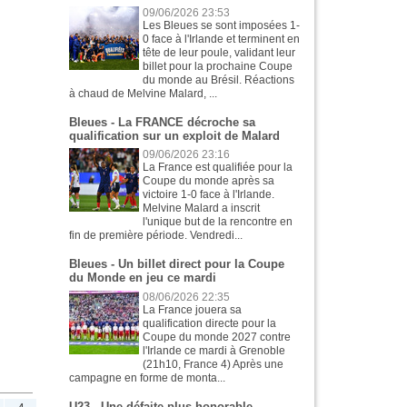
09/06/2026 23:53
Les Bleues se sont imposées 1-
0 face à l'Irlande et terminent en
tête de leur poule, validant leur
billet pour la prochaine Coupe
du monde au Brésil. Réactions
à chaud de Melvine Malard, ...
Bleues - La FRANCE décroche sa
qualification sur un exploit de Malard
09/06/2026 23:16
La France est qualifiée pour la
Coupe du monde après sa
victoire 1-0 face à l'Irlande.
Melvine Malard a inscrit
l'unique but de la rencontre en
fin de première période. Vendredi...
Bleues - Un billet direct pour la Coupe
du Monde en jeu ce mardi
08/06/2026 22:35
La France jouera sa
qualification directe pour la
Coupe du monde 2027 contre
l'Irlande ce mardi à Grenoble
(21h10, France 4) Après une
campagne en forme de monta...
U23 - Une défaite plus honorable