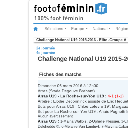
Sélections
Europe
National
Région
Challenge National U19 2015-2016 - Elite -Groupe A
2e journée
4e journée
Challenge National U19 2015-20
Fiches des matchs
Dimanche 06 mars 2016 à 12h00
Arras (Stade Degouve Brabant)
Arras U19
-
La Roche-sur-Yon U19
:
4-1 (1-1)
Arbitre : Elodie Deconninck assisté de Eric Héquet
Buts pour Arras U19 :
Chloé Lefevre
19',
Margaux
But pour La Roche-sur-Yon U19 :
Anaïs Pugnetti
8
Aucun avertissement
Arras U19
:
1-
Maina Wallois
, 2-
Ophélie Plessier
, 3-
Ch
Delehedde
©, 6-
Mélanie Van Landuyt
, 7-
Malvina Cabar