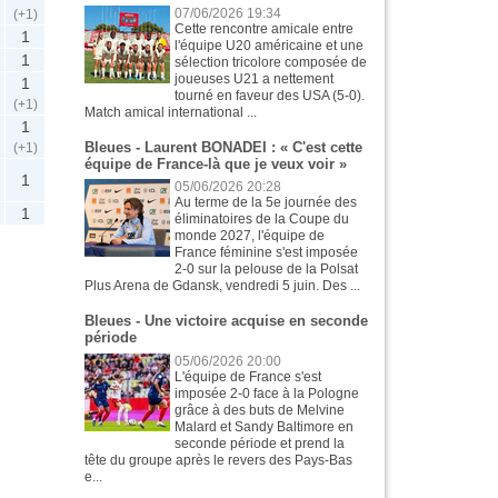
07/06/2026 19:34
(+1)
Cette rencontre amicale entre
1
l'équipe U20 américaine et une
1
sélection tricolore composée de
joueuses U21 a nettement
1
tourné en faveur des USA (5-0).
(+1)
Match amical international ...
1
Bleues - Laurent BONADEI : « C'est cette
(+1)
équipe de France-là que je veux voir »
1
05/06/2026 20:28
Au terme de la 5e journée des
1
éliminatoires de la Coupe du
monde 2027, l'équipe de
France féminine s'est imposée
2-0 sur la pelouse de la Polsat
Plus Arena de Gdansk, vendredi 5 juin. Des ...
Bleues - Une victoire acquise en seconde
période
05/06/2026 20:00
L'équipe de France s'est
imposée 2-0 face à la Pologne
grâce à des buts de Melvine
Malard et Sandy Baltimore en
seconde période et prend la
tête du groupe après le revers des Pays-Bas
e...