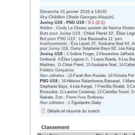
Dimanche 31 janvier 2016 à 14h30
Viry-Châtillon (Stade Georges-Maquin)
Juvisy U19
-
PSG U19
:
3-1 (2-1)
Arbitre : Cindy Le Dissez assisté de Naïma Khett
Buts pour Juvisy U19 :
Chloé Pierel
10',
Élise Leg
But pour PSG U19 :
Lina Boussaha
11' pen.
Avertissements :
Éva Lauret
25',
Soukaina Noel
64',
A
pour Juvisy U19,
Oumy Stéphanie Bayo
68',
Léa Kerg
Juvisy U19
:
1-
Solène Froger
, 2-
Fleurestine Jaffrelot
Greboval
, 6-
Élise Legrout
©, 7-
Laura Rueda
, 8-
Lou Be
Martinez
, 11-
Chloé Pierel
, 13-
Soukaina Noel
, 14-
Cathe
Frédéric Gonçalves
Non utilisées :
12-
Farah Ben Kouider
, 16-
Victoria Pré
PSG U19
:
16-
Héloïse Ralambosoa Ratsarari
, 2-
Mano
Stéphanie Bayo
, 6-
Léa Kergal
, 7-
Precillia Rinaldi
, 8-
Ca
Boussaha
, 11-
Laurine Coutenay
, 12-
Camélia Toumi
, 3-
Niakate
, Entr.: Pierre-Yves Bodineau
Non utilisées :
1-
Tiguidanke Diaby
Détails et résumé du match
Classement