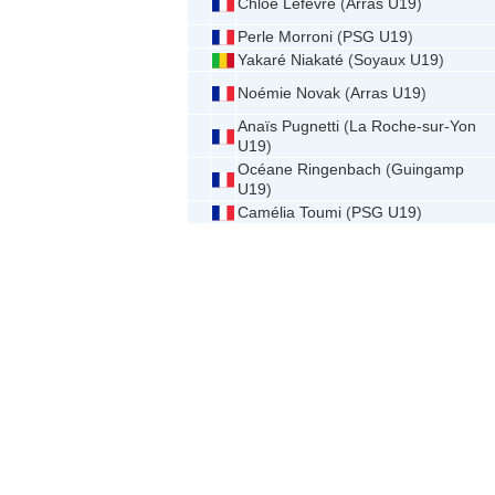
Chloé Lefevre
(
Arras U19
)
Perle Morroni
(
PSG U19
)
Yakaré Niakaté
(
Soyaux U19
)
Noémie Novak
(
Arras U19
)
Anaïs Pugnetti
(
La Roche-sur-Yon
U19
)
Océane Ringenbach
(
Guingamp
U19
)
Camélia Toumi
(
PSG U19
)