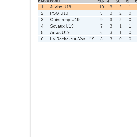
Place
Nom
Pts
J
G
N
1
Juvisy U19
10
3
2
1
2
PSG U19
9
3
2
0
3
Guingamp U19
9
3
2
0
4
Soyaux U19
7
3
1
1
5
Arras U19
6
3
1
0
6
La Roche-sur-Yon U19
3
3
0
0