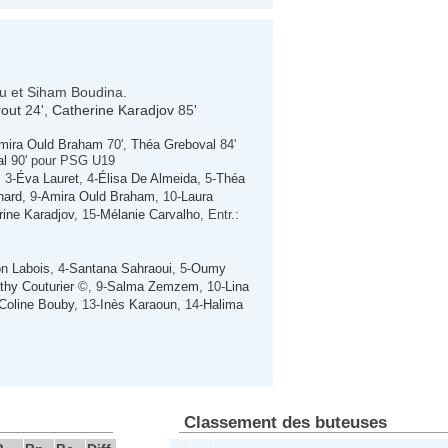
ou et Siham Boudina.
rout
24',
Catherine Karadjov
85'
mira Ould Braham
70',
Théa Greboval
84'
al
90' pour PSG U19
, 3-
Éva Lauret
, 4-
Élisa De Almeida
, 5-
Théa
nard
, 9-
Amira Ould Braham
, 10-
Laura
rine Karadjov
, 15-
Mélanie Carvalho
, Entr.:
n Labois
, 4-
Santana Sahraoui
, 5-
Oumy
thy Couturier
©, 9-
Salma Zemzem
, 10-
Lina
Coline Bouby
, 13-
Inès Karaoun
, 14-
Halima
Classement des buteuses