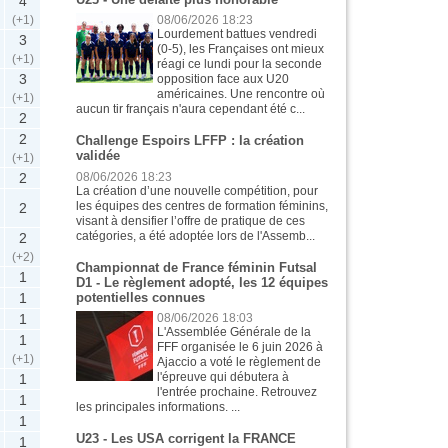
4
(+1)
08/06/2026 18:23
Lourdement battues vendredi
3
(0-5), les Françaises ont mieux
(+1)
réagi ce lundi pour la seconde
3
opposition face aux U20
américaines. Une rencontre où
(+1)
aucun tir français n'aura cependant été c...
2
2
Challenge Espoirs LFFP : la création
validée
(+1)
2
08/06/2026 18:23
La création d’une nouvelle compétition, pour
les équipes des centres de formation féminins,
2
visant à densifier l’offre de pratique de ces
catégories, a été adoptée lors de l'Assemb...
2
(+2)
Championnat de France féminin Futsal
1
D1 - Le règlement adopté, les 12 équipes
potentielles connues
1
1
08/06/2026 18:03
L'Assemblée Générale de la
1
FFF organisée le 6 juin 2026 à
(+1)
Ajaccio a voté le règlement de
l'épreuve qui débutera à
1
l'entrée prochaine. Retrouvez
1
les principales informations. ...
1
U23 - Les USA corrigent la FRANCE
1