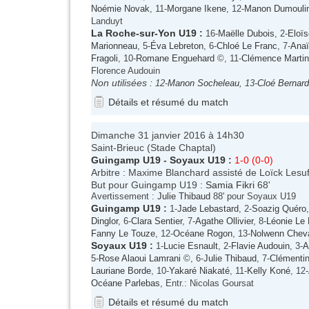
Noémie Novak
, 11-
Morgane Ikene
, 12-
Manon Dumouli
Landuyt
La Roche-sur-Yon U19
:
16-
Maëlle Dubois
, 2-
Eloïs
Marionneau
, 5-
Éva Lebreton
, 6-
Chloé Le Franc
, 7-
Anaï
Fragoli
, 10-
Romane Enguehard
©, 11-
Clémence Marti
Florence Audouin
Non utilisées :
12-
Manon Socheleau
, 13-
Cloé Bernard
Détails et résumé du match
Dimanche 31 janvier 2016 à 14h30
Saint-Brieuc (Stade Chaptal)
Guingamp U19
-
Soyaux U19
:
1-0 (0-0)
Arbitre : Maxime Blanchard assisté de Loïck Lesuf
But pour Guingamp U19 :
Samia Fikri
68'
Avertissement :
Julie Thibaud
88' pour Soyaux U19
Guingamp U19
:
1-
Jade Lebastard
, 2-
Soazig Quéro
Dinglor
, 6-
Clara Sentier
, 7-
Agathe Ollivier
, 8-
Léonie Le
Fanny Le Touze
, 12-
Océane Rogon
, 13-
Nolwenn Chev
Soyaux U19
:
1-
Lucie Esnault
, 2-
Flavie Audouin
, 3-
A
5-
Rose Alaoui Lamrani
©, 6-
Julie Thibaud
, 7-
Clémenti
Lauriane Borde
, 10-
Yakaré Niakaté
, 11-
Kelly Koné
, 12-
Océane Parlebas
, Entr.: Nicolas Goursat
Détails et résumé du match