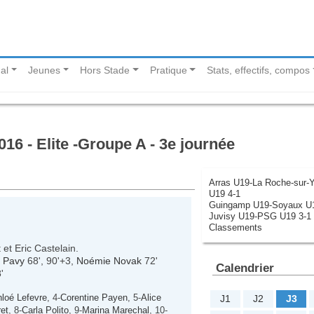
al
Jeunes
Hors Stade
Pratique
Stats, effectifs, compos
16 - Elite -Groupe A - 3e journée
Arras U19-La Roche-sur-
U19 4-1
Guingamp U19-Soyaux U1
Juvisy U19-PSG U19 3-1
Classements
 et Eric Castelain.
 Pavy
68', 90'+3,
Noémie Novak
72'
Calendrier
'
loé Lefevre
, 4-
Corentine Payen
, 5-
Alice
J1
J2
J3
et
, 8-
Carla Polito
, 9-
Marina Marechal
, 10-