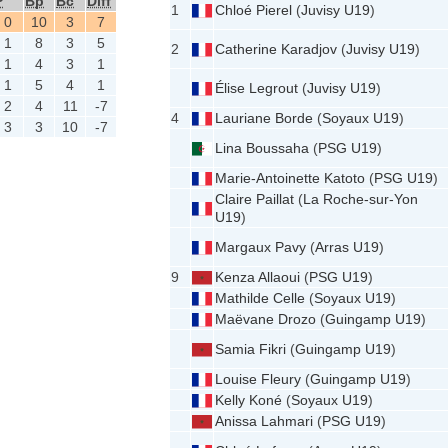
P
Bp
Bc
Diff
1
Chloé Pierel
(
Juvisy U19
)
0
10
3
7
1
8
3
5
2
Catherine Karadjov
(
Juvisy U19
)
1
4
3
1
1
5
4
1
Élise Legrout
(
Juvisy U19
)
2
4
11
-7
4
Lauriane Borde
(
Soyaux U19
)
3
3
10
-7
Lina Boussaha
(
PSG U19
)
Marie-Antoinette Katoto
(
PSG U19
)
Claire Paillat
(
La Roche-sur-Yon
U19
)
Margaux Pavy
(
Arras U19
)
9
Kenza Allaoui
(
PSG U19
)
Mathilde Celle
(
Soyaux U19
)
Maëvane Drozo
(
Guingamp U19
)
Samia Fikri
(
Guingamp U19
)
Louise Fleury
(
Guingamp U19
)
Kelly Koné
(
Soyaux U19
)
Anissa Lahmari
(
PSG U19
)