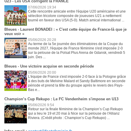
U23 - Les USA corrigent la FRANCE
07/06/2026 19:34
Cette rencontre amicale entre l'équipe U20 américaine et une
sélection tricolore composée de joueuses U21 a nettement
tourné en faveur des USA (5-0). Match amical international ...
Bleues - Laurent BONADEI : « C'est cette équipe de France-là que je
veux voir »
05/06/2026 20:28
Au terme de la 5e journée des éliminatoires de la Coupe du
monde 2027, l'équipe de France féminine s'est imposée 2-0
sur la pelouse de la Polsat Plus Arena de Gdansk, vendredi 5
juin. Des ...
Bleues - Une victoire acquise en seconde période
05/06/2026 20:00
L'équipe de France s'est imposée 2-0 face à la Pologne grâce
à des buts de Melvine Malard et Sandy Baltimore en seconde
période et prend la tête du groupe après le revers des Pays-
Bas e...
Champion’s Cup Rekupo : Le FC Vendenheim s'impose en U13
05/06/2026 9:54
Retour sur la finale féminine de la Champion’s Cup Rekupo
qui a lieu le 19 et 20 mai à Nice sur la pelouse de l'Allianz
Riviera. (Crédit photo : Champion’s Cup Rekupo) ...