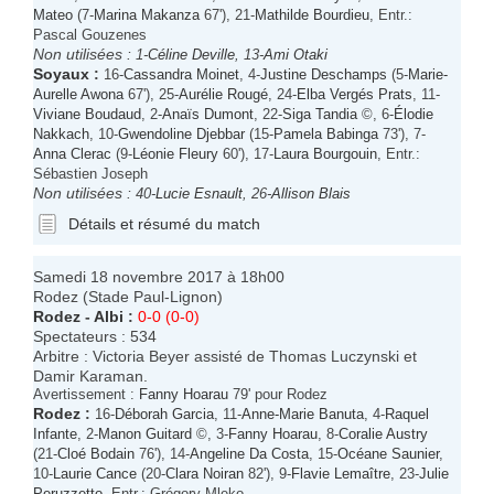
Mateo
(7-
Marina Makanza
67'), 21-
Mathilde Bourdieu
, Entr.:
Pascal Gouzenes
Non utilisées :
1-
Céline Deville
, 13-
Ami Otaki
Soyaux
:
16-
Cassandra Moinet
, 4-
Justine Deschamps
(5-
Marie-
Aurelle Awona
67'), 25-
Aurélie Rougé
, 24-
Elba Vergés Prats
, 11-
Viviane Boudaud
, 2-
Anaïs Dumont
, 22-
Siga Tandia
©, 6-
Élodie
Nakkach
, 10-
Gwendoline Djebbar
(15-
Pamela Babinga
73'), 7-
Anna Clerac
(9-
Léonie Fleury
60'), 17-
Laura Bourgouin
, Entr.:
Sébastien Joseph
Non utilisées :
40-
Lucie Esnault
, 26-
Allison Blais
Détails et résumé du match
Samedi 18 novembre 2017 à 18h00
Rodez (Stade Paul-Lignon)
Rodez
-
Albi
:
0-0 (0-0)
Spectateurs : 534
Arbitre : Victoria Beyer assisté de Thomas Luczynski et
Damir Karaman.
Avertissement :
Fanny Hoarau
79' pour Rodez
Rodez
:
16-
Déborah Garcia
, 11-
Anne-Marie Banuta
, 4-
Raquel
Infante
, 2-
Manon Guitard
©, 3-
Fanny Hoarau
, 8-
Coralie Austry
(21-
Cloé Bodain
76'), 14-
Angeline Da Costa
, 15-
Océane Saunier
,
10-
Laurie Cance
(20-
Clara Noiran
82'), 9-
Flavie Lemaître
, 23-
Julie
Peruzzetto
, Entr.: Grégory Mleko