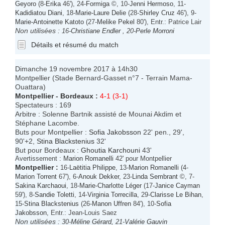
Geyoro
(8-
Erika
46'), 24-
Formiga
©, 10-
Jenni Hermoso
, 11-
Kadidiatou Diani
, 18-
Marie-Laure Delie
(28-
Shirley Cruz
46'), 9-
Marie-Antoinette Katoto
(27-
Melike Pekel
80'), Entr.: Patrice Lair
Non utilisées :
16-
Christiane Endler
, 20-
Perle Morroni
Détails et résumé du match
Dimanche 19 novembre 2017 à 14h30
Montpellier (Stade Bernard-Gasset n°7 - Terrain Mama-
Ouattara)
Montpellier
-
Bordeaux
:
4-1 (3-1)
Spectateurs : 169
Arbitre : Solenne Bartnik assisté de Mounai Akdim et
Stéphane Lacombe.
Buts pour Montpellier :
Sofia Jakobsson
22' pen., 29',
90'+2,
Stina Blackstenius
32'
But pour Bordeaux :
Ghoutia Karchouni
43'
Avertissement :
Marion Romanelli
42' pour Montpellier
Montpellier
:
16-
Laëtitia Philippe
, 13-
Marion Romanelli
(4-
Marion Torrent
67'), 6-
Anouk Dekker
, 23-
Linda Sembrant
©, 7-
Sakina Karchaoui
, 18-
Marie-Charlotte Léger
(17-
Janice Cayman
59'), 8-
Sandie Toletti
, 14-
Virginia Torrecilla
, 29-
Clarisse Le Bihan
,
15-
Stina Blackstenius
(26-
Manon Uffren
84'), 10-
Sofia
Jakobsson
, Entr.: Jean-Louis Saez
Non utilisées :
30-
Méline Gérard
, 21-
Valérie Gauvin