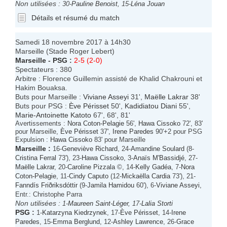
Non utilisées :
30-
Pauline Benoist
, 15-
Léna Jouan
Détails et résumé du match
Samedi 18 novembre 2017 à 14h30
Marseille (Stade Roger Lebert)
Marseille
-
PSG
:
2-5 (2-0)
Spectateurs : 380
Arbitre : Florence Guillemin assisté de Khalid Chakrouni et
Hakim Bouaksa.
Buts pour Marseille :
Viviane Asseyi
31',
Maëlle Lakrar
38'
Buts pour PSG :
Ève Périsset
50',
Kadidiatou Diani
55',
Marie-Antoinette Katoto
67', 68', 81'
Avertissements :
Nora Coton-Pelagie
56',
Hawa Cissoko
72', 83'
pour Marseille,
Ève Périsset
37',
Irene Paredes
90'+2 pour PSG
Expulsion :
Hawa Cissoko
83' pour Marseille
Marseille
:
16-
Geneviève Richard
, 24-
Amandine Soulard
(8-
Cristina Ferral
73'), 23-
Hawa Cissoko
, 3-
Anaïs M'Bassidjé
, 27-
Maëlle Lakrar
, 20-
Caroline Pizzala
©, 14-
Kelly Gadéa
, 7-
Nora
Coton-Pelagie
, 11-
Cindy Caputo
(12-
Mickaëlla Cardia
73'), 21-
Fanndís Friðriksdóttir
(9-
Jamila Hamidou
60'), 6-
Viviane Asseyi
,
Entr.: Christophe Parra
Non utilisées :
1-
Maureen Saint-Léger
, 17-
Lalia Storti
PSG
:
1-
Katarzyna Kiedrzynek
, 17-
Ève Périsset
, 14-
Irene
Paredes
, 15-
Emma Berglund
, 12-
Ashley Lawrence
, 26-
Grace