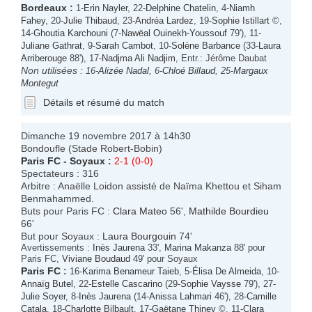
Bordeaux
:
1-
Erin Nayler
, 22-
Delphine Chatelin
, 4-
Niamh
Fahey
, 20-
Julie Thibaud
, 23-
Andréa Lardez
, 19-
Sophie Istillart
©,
14-
Ghoutia Karchouni
(7-
Nawëal Ouinekh-Youssouf
79'), 11-
Juliane Gathrat
, 9-
Sarah Cambot
, 10-
Solène Barbance
(33-
Laura
Arriberouge
88'), 17-
Nadjma Ali Nadjim
, Entr.: Jérôme Daubat
Non utilisées :
16-
Alizée Nadal
, 6-
Chloé Billaud
, 25-
Margaux
Montegut
Détails et résumé du match
Dimanche 19 novembre 2017 à 14h30
Bondoufle (Stade Robert-Bobin)
Paris FC
-
Soyaux
:
2-1 (0-0)
Spectateurs : 316
Arbitre : Anaëlle Loidon assisté de Naïma Khettou et Siham
Benmahammed.
Buts pour Paris FC :
Clara Mateo
56',
Mathilde Bourdieu
66'
But pour Soyaux :
Laura Bourgouin
74'
Avertissements :
Inès Jaurena
33',
Marina Makanza
88' pour
Paris FC,
Viviane Boudaud
49' pour Soyaux
Paris FC
:
16-
Karima Benameur Taieb
, 5-
Élisa De Almeida
, 10-
Annaïg Butel
, 22-
Estelle Cascarino
(29-
Sophie Vaysse
79'), 27-
Julie Soyer
, 8-
Inès Jaurena
(14-
Anissa Lahmari
46'), 28-
Camille
Catala
, 18-
Charlotte Bilbault
, 17-
Gaëtane Thiney
©, 11-
Clara