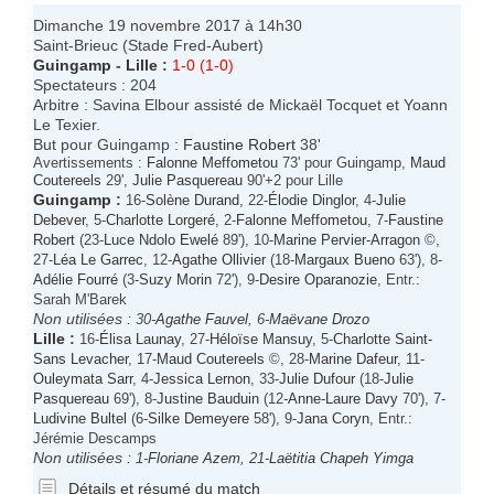
Dimanche 19 novembre 2017 à 14h30
Saint-Brieuc (Stade Fred-Aubert)
Guingamp
-
Lille
:
1-0 (1-0)
Spectateurs : 204
Arbitre : Savina Elbour assisté de Mickaël Tocquet et Yoann
Le Texier.
But pour Guingamp :
Faustine Robert
38'
Avertissements :
Falonne Meffometou
73' pour Guingamp,
Maud
Coutereels
29',
Julie Pasquereau
90'+2 pour Lille
Guingamp
:
16-
Solène Durand
, 22-
Élodie Dinglor
, 4-
Julie
Debever
, 5-
Charlotte Lorgeré
, 2-
Falonne Meffometou
, 7-
Faustine
Robert
(23-
Luce Ndolo Ewelé
89'), 10-
Marine Pervier-Arragon
©,
27-
Léa Le Garrec
, 12-
Agathe Ollivier
(18-
Margaux Bueno
63'), 8-
Adélie Fourré
(3-
Suzy Morin
72'), 9-
Desire Oparanozie
, Entr.:
Sarah M'Barek
Non utilisées :
30-
Agathe Fauvel
, 6-
Maëvane Drozo
Lille
:
16-
Élisa Launay
, 27-
Héloïse Mansuy
, 5-
Charlotte Saint-
Sans Levacher
, 17-
Maud Coutereels
©, 28-
Marine Dafeur
, 11-
Ouleymata Sarr
, 4-
Jessica Lernon
, 33-
Julie Dufour
(18-
Julie
Pasquereau
69'), 8-
Justine Bauduin
(12-
Anne-Laure Davy
70'), 7-
Ludivine Bultel
(6-
Silke Demeyere
58'), 9-
Jana Coryn
, Entr.:
Jérémie Descamps
Non utilisées :
1-
Floriane Azem
, 21-
Laëtitia Chapeh Yimga
Détails et résumé du match