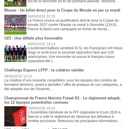
but de la rencontre en fin de première période. Vendredi...
Bleues - Un billet direct pour la Coupe du Monde en jeu ce mardi
08/06/2026 22:35
La France jouera sa qualification directe pour la Coupe du
monde 2027 contre l'Irlande ce mardi à Grenoble (21h10,
France 4) Après une campagne en forme de monta...
U23 - Une défaite plus honorable
08/06/2026 18:23
Lourdement battues vendredi (0-5), les Françaises ont mieux
réagi ce lundi pour la seconde opposition face aux U20
américaines. Une rencontre où aucun tir français n'aura
cependant été c...
Challenge Espoirs LFFP : la création validée
08/06/2026 18:23
La création d’une nouvelle compétition, pour les équipes des centres de
formation féminins, visant à densifier l’offre de pratique de ces catégories, a
été adoptée lors de l'Assemb...
Championnat de France féminin Futsal D1 - Le règlement adopté,
les 12 équipes potentielles connues
08/06/2026 18:03
L'Assemblée Générale de la FFF organisée le 6 juin 2026 à
Ajaccio a voté le règlement de l'épreuve qui débutera à
l'entrée prochaine. Retrouvez les principales informations. ...