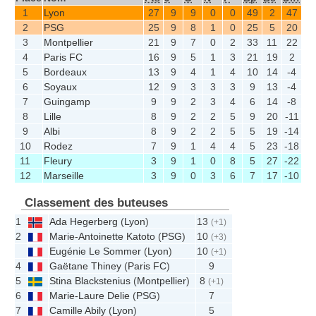
1
Lyon
27
9
9
0
0
49
2
47
2
PSG
25
9
8
1
0
25
5
20
3
Montpellier
21
9
7
0
2
33
11
22
4
Paris FC
16
9
5
1
3
21
19
2
5
Bordeaux
13
9
4
1
4
10
14
-4
6
Soyaux
12
9
3
3
3
9
13
-4
7
Guingamp
9
9
2
3
4
6
14
-8
8
Lille
8
9
2
2
5
9
20
-11
9
Albi
8
9
2
2
5
5
19
-14
10
Rodez
7
9
1
4
4
5
23
-18
11
Fleury
3
9
1
0
8
5
27
-22
12
Marseille
3
9
0
3
6
7
17
-10
Classement des buteuses
1
Ada Hegerberg
(
Lyon
)
13
(+1)
2
Marie-Antoinette Katoto
(
PSG
)
10
(+3)
Eugénie Le Sommer
(
Lyon
)
10
(+1)
4
Gaëtane Thiney
(
Paris FC
)
9
5
Stina Blackstenius
(
Montpellier
)
8
(+1)
6
Marie-Laure Delie
(
PSG
)
7
7
Camille Abily
(
Lyon
)
5