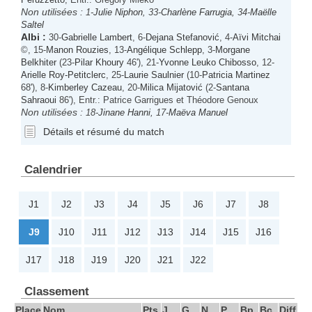
Non utilisées :
1-
Julie Niphon
, 33-
Charlène Farrugia
, 34-
Maëlle
Saltel
Albi
:
30-
Gabrielle Lambert
, 6-
Dejana Stefanović
, 4-
Aïvi Mitchai
©, 15-
Manon Rouzies
, 13-
Angélique Schlepp
, 3-
Morgane
Belkhiter
(23-
Pilar Khoury
46'), 21-
Yvonne Leuko Chibosso
, 12-
Arielle Roy-Petitclerc
, 25-
Laurie Saulnier
(10-
Patricia Martinez
68'), 8-
Kimberley Cazeau
, 20-
Milica Mijatović
(2-
Santana
Sahraoui
86'), Entr.: Patrice Garrigues et Théodore Genoux
Non utilisées :
18-
Jinane Hanni
, 17-
Maëva Manuel
Détails et résumé du match
Calendrier
J1
J2
J3
J4
J5
J6
J7
J8
J9
J10
J11
J12
J13
J14
J15
J16
J17
J18
J19
J20
J21
J22
Classement
Place
Nom
Pts
J
G
N
P
Bp
Bc
Diff