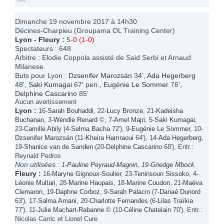
Dimanche 19 novembre 2017 à 14h30
Décines-Charpieu (Groupama OL Training Center)
Lyon
-
Fleury
:
5-0 (1-0)
Spectateurs : 648
Arbitre : Elodie Coppola assisté de Said Serbi et Arnaud
Milanese.
Buts pour Lyon :
Dzsenifer Marozsán
34',
Ada Hegerberg
48',
Saki Kumagai
67' pen.,
Eugénie Le Sommer
76',
Delphine Cascarino
85'
Aucun avertissement
Lyon
:
16-
Sarah Bouhaddi
, 22-
Lucy Bronze
, 21-
Kadeisha
Buchanan
, 3-
Wendie Renard
©, 7-
Amel Majri
, 5-
Saki Kumagai
,
23-
Camille Abily
(4-
Selma Bacha
72'), 9-
Eugénie Le Sommer
, 10-
Dzsenifer Marozsán
(11-
Kheira Hamraoui
64'), 14-
Ada Hegerberg
,
19-
Shanice van de Sanden
(20-
Delphine Cascarino
68'), Entr.:
Reynald Pedros
Non utilisées :
1-
Pauline Peyraud-Magnin
, 19-
Griedge Mbock
Fleury
:
16-
Maryne Gignoux-Soulier
, 23-
Teninsoun Sissoko
, 4-
Léonie Multari
, 28-
Marine Haupais
, 18-
Marine Coudon
, 21-
Maéva
Clemaron
, 19-
Daphne Corboz
, 9-
Sarah Palacin
(7-
Danaé Dunord
63'), 17-
Salma Amani
, 20-
Charlotte Fernandes
(6-
Lilas Traïkia
77'), 11-
Julie Machart-Rabanne
© (10-
Céline Chatelain
70'), Entr.:
Nicolas Carric et Lionel Cure