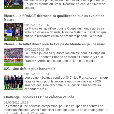
en tête de leur poule, validant leur billet pour la prochaine
Coupe du monde au Brésil. Réactions à chaud de Melvine
Malard, ...
Bleues - La FRANCE décroche sa qualification sur un exploit de
Malard
09/06/2026 23:16
La France est qualifiée pour la Coupe du monde après sa
victoire 1-0 face à l'Irlande. Melvine Malard a inscrit l'unique
but de la rencontre en fin de première période. Vendredi...
Bleues - Un billet direct pour la Coupe du Monde en jeu ce mardi
08/06/2026 22:35
La France jouera sa qualification directe pour la Coupe du
monde 2027 contre l'Irlande ce mardi à Grenoble (21h10,
France 4) Après une campagne en forme de monta...
U23 - Une défaite plus honorable
08/06/2026 18:23
Lourdement battues vendredi (0-5), les Françaises ont mieux
réagi ce lundi pour la seconde opposition face aux U20
américaines. Une rencontre où aucun tir français n'aura
cependant été c...
Challenge Espoirs LFFP : la création validée
08/06/2026 18:23
La création d’une nouvelle compétition, pour les équipes des centres de
formation féminins, visant à densifier l’offre de pratique de ces catégories, a
été adoptée lors de l'Assemb...