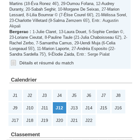
Martins
(18-
Éva Ronez
46'), 29-
Oumou Fofana
, 12-
Audrey
Duranty
, 20-
Sabah Seghir
, 10-
Morgane De Seixas
, 27-
Marion
Lessard
, 8-
Lilia Boumrar
© (7-
Élise Courel
66'), 21-
Mélissa Sorel
,
23-
Charlotte Villetard
(9-
Salma Zemzem
65'), Entr.: Augustin
Akpali
Bergerac
:
1-
Julie Claret
, 13-
Laura Douet
, 5-
Sophie Cerdan
©,
23-
Loriane Cieutat
, 8-
Pauline Taule
(21-
Julia Chaboisseau
62'), 2-
Rachel Zerbo
, 7-
Samantha Camus
, 29-
Uendi Muja
(6-
Celia
Longeaud
55'), 11-
Marion Laporte
, 27-
Andréa Esposito
(22-
Sandra Sardella
75'), 9-
Élodie Zaida
, Entr.: Serge Pialat
Détails et résumé du match
Calendrier
J1
J2
J3
J4
J5
J6
J7
J8
J9
J10
J11
J12
J13
J14
J15
J16
J17
J18
J19
J20
J21
J22
Classement