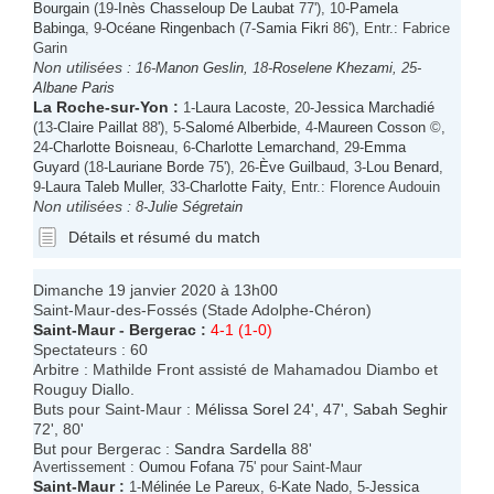
Bourgain
(19-
Inès Chasseloup De Laubat
77'), 10-
Pamela
Babinga
, 9-
Océane Ringenbach
(7-
Samia Fikri
86'), Entr.: Fabrice
Garin
Non utilisées :
16-
Manon Geslin
, 18-
Roselene Khezami
, 25-
Albane Paris
La Roche-sur-Yon
:
1-
Laura Lacoste
, 20-
Jessica Marchadié
(13-
Claire Paillat
88'), 5-
Salomé Alberbide
, 4-
Maureen Cosson
©,
24-
Charlotte Boisneau
, 6-
Charlotte Lemarchand
, 29-
Emma
Guyard
(18-
Lauriane Borde
75'), 26-
Ève Guilbaud
, 3-
Lou Benard
,
9-
Laura Taleb Muller
, 33-
Charlotte Faity
, Entr.: Florence Audouin
Non utilisées :
8-
Julie Ségretain
Détails et résumé du match
Dimanche 19 janvier 2020 à 13h00
Saint-Maur-des-Fossés (Stade Adolphe-Chéron)
Saint-Maur
-
Bergerac
:
4-1 (1-0)
Spectateurs : 60
Arbitre : Mathilde Front assisté de Mahamadou Diambo et
Rouguy Diallo.
Buts pour Saint-Maur :
Mélissa Sorel
24', 47',
Sabah Seghir
72', 80'
But pour Bergerac :
Sandra Sardella
88'
Avertissement :
Oumou Fofana
75' pour Saint-Maur
Saint-Maur
:
1-
Mélinée Le Pareux
, 6-
Kate Nado
, 5-
Jessica