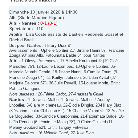
Dimanche 19 janvier 2020 à 14h30
Albi (Stade Maurice Rigaud)
Albi
-
Nantes
:
0-1 (0-1)
Spectateurs : 110
Arbitre : Lisa Coste assisté de Bastien Redonets Gosset et
Rachid Baali.
But pour Nantes :
Hillary Diaz
9'
Avertissements :
Ophélie Cordier
21',
Jinane Hanni
87',
Francine
Zouga
90' pour Albi,
Fatoumata Baldé
34' pour Nantes
Albi
:
1-
Olesya Arsenyeva
, 17-
Arnelia Koutoupot
© (19-
Cloé
Marsollier
75'), 12-
Laurie Bezombes
, 10-
Ophélie Cordier
, 35-
Marcelo Ntumbi Gerald
, 18-
Jinane Hanni
, 6-
Camille Toumi
(9-
Francine Zouga
64'), 11-
Kaitlyn Johnson
, 25-
Eden Avital
(37-
Marjorie Delonca
57'), 36-
Julie Revelli
, 15-
Louane Morin
, Entr.:
Patrice Garrigues
Non utilisées :
20-
Féline Cadot
, 27-
Anastasia Grillié
Nantes
:
1-
Derwella Malbo
, 1-
Derwella Malbo
, 7-
Audrey
Lhotelier
, 5-
Claire Micheneau
, 22-
Élodie Dinglor
, 23-
Hillary Diaz
(3-
Yvonne Leuko Chibosso
62'), 15-
Charline Volard
©, 13-
Anaële
Le Moguedec
, 33-
Candice Charbonnier
, 21-
Fatoumata Baldé
, 10-
Leïla Peneau
(6-
Léonie Le Moing
78'), 9-
Claire Guillard
(11-
Mélany Goutard
62'), Entr.: Tanguy Fetiveau
Non utilisées :
16-
Mélodie Carré
, 27-
Julie Pian