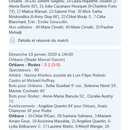
Lissarre
, 34-
Lou Jumere Seignou
, 14-
Laura Riquelme Jouanin
(2-
Alexia Burtin
82'), 21-
Julie Cazanave Hourquet
(9-
Charlène Furio
73'), 17-
Maëva Manuel
, 12-
Salomé Prat
, 35-
Mick Sarha
Moukoudika
(6-
Aimy Diop
66'), 22-
Chloé Mouly
©, 7-
Célia
Blanchard
, Entr.: Emilie Gonssollin
Non utilisées :
40-
Marie Cimatti
, 40-
Marie Cimatti
, 33-
Pauline
Mehadji
Détails et résumé du match
Dimanche 19 janvier 2020 à 14h30
Orléans (Stade Marcel Garcin)
Orléans
-
Rodez
:
3-2 (3-0)
Spectateurs : 80
Arbitre : Naïma Khettou assisté de Luis Filipe Rebelo
Castro et Mickaël Auffray.
Buts pour Orléans :
Sofia Guellati
9' csc,
Solenne Ninot
33',
Marine Cochelin
45'
Buts pour Rodez :
Anne-Marie Banuta
51',
Coralie Austry
71'
Avertissements :
Angéline Quentin
84' pour Orléans,
Anaïs
Chareyron
18' pour Rodez
Orléans
:
16-
Chloé N'Gazi
, 29-
Santana Sahraoui
, 3-
Mariane
Amaro Goux
, 19-
Assimina Maoulida
, 21-
Angéline Quentin
, 6-
Lydia Belkacemi
©, 17-
Laurène Martin
, 9-
Meryll Wenger
, 18-