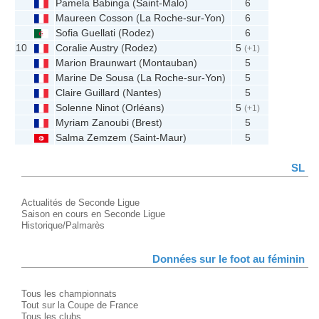
Pamela Babinga
(
Saint-Malo
)
6
Maureen Cosson
(
La Roche-sur-Yon
)
6
Sofia Guellati
(
Rodez
)
6
10
Coralie Austry
(
Rodez
)
5
(+1)
Marion Braunwart
(
Montauban
)
5
Marine De Sousa
(
La Roche-sur-Yon
)
5
Claire Guillard
(
Nantes
)
5
Solenne Ninot
(
Orléans
)
5
(+1)
Myriam Zanoubi
(
Brest
)
5
Salma Zemzem
(
Saint-Maur
)
5
SL
Actualités de Seconde Ligue
Saison en cours en Seconde Ligue
Historique/Palmarès
Données sur le foot au féminin
Tous les championnats
Tout sur la Coupe de France
Tous les clubs