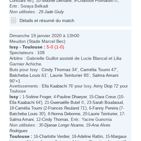
Constant
46'), 10-
Sidonie Demarle
, 9-
Charlotte Fromantin
©,
Entr.: Soraya Belkadi
Non utilisées :
29-
Jade Giuly
Détails et résumé du match
Dimanche 19 janvier 2020 à 13h00
Meudon (Stade Marcel Bec)
Issy
-
Toulouse
:
5-0 (1-0)
Spectateurs : 108
Arbitre : Gabrielle Guillot assisté de Lucie Blancal et Lilia
Garnier Achiche.
Buts pour Issy :
Cindy Thomas
34',
Camélia Toumi
47',
Batcheba Louis
61',
Laurie Teinturier
85',
Salma Amani
90'+1
Avertissements :
Ella Kaabachi
76' pour Issy,
Aimy Diop
72' pour
Toulouse
Issy
:
1-
Solène Froger
, 4-
Pauline Dhaeyer
, 15-
Clara Creus
(10-
Ella Kaabachi
64'), 21-
Gwenaëlle Butel
©, 23-
Sarah Boudaoud
,
18-
Camélia Toumi
(2-
Frances Reuland
71'), 6-
Fanny Pereira
(7-
Batcheba Louis
30'), 8-
Nonna Debonne
, 20-
Laurie Teinturier
, 17-
Salma Amani
, 12-
Cindy Thomas
, Entr.: Yacine Guesmia
Non utilisées :
30-
Djanae Longo Nsame
, 19-
Ana Alves
Rodrigues
Toulouse
:
16-
Charlotte Verdier
, 19-
Adeline Rattin
, 15-
Margaux