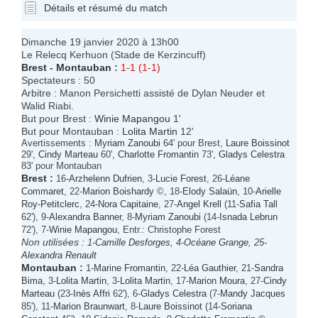
Détails et résumé du match
Dimanche 19 janvier 2020 à 13h00
Le Relecq Kerhuon (Stade de Kerzincuff)
Brest
-
Montauban
:
1-1 (1-1)
Spectateurs : 50
Arbitre : Manon Persichetti assisté de Dylan Neuder et
Walid Riabi.
But pour Brest :
Winie Mapangou
1'
But pour Montauban :
Lolita Martin
12'
Avertissements :
Myriam Zanoubi
64' pour Brest,
Laure Boissinot
29',
Cindy Marteau
60',
Charlotte Fromantin
73',
Gladys Celestra
83' pour Montauban
Brest
:
16-
Arzhelenn Dufrien
, 3-
Lucie Forest
, 26-
Léane
Commaret
, 22-
Marion Boishardy
©, 18-
Elody Salaün
, 10-
Arielle
Roy-Petitclerc
, 24-
Nora Capitaine
, 27-
Angel Krell
(11-
Safia Tall
62'), 9-
Alexandra Banner
, 8-
Myriam Zanoubi
(14-
Isnada Lebrun
72'), 7-
Winie Mapangou
, Entr.: Christophe Forest
Non utilisées :
1-
Camille Desforges
, 4-
Océane Grange
, 25-
Alexandra Renault
Montauban
:
1-
Marine Fromantin
, 22-
Léa Gauthier
, 21-
Sandra
Bima
, 3-
Lolita Martin
, 3-
Lolita Martin
, 17-
Marion Moura
, 27-
Cindy
Marteau
(23-
Inès Affri
62'), 6-
Gladys Celestra
(7-
Mandy Jacques
85'), 11-
Marion Braunwart
, 8-
Laure Boissinot
(14-
Soriana