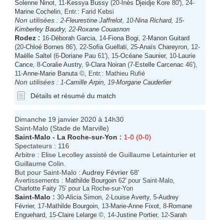
Solenne Ninot
, 11-
Kessya Bussy
(20-
Inès Djeidje Kore
80'), 24-
Marine Cochelin
, Entr.: Farid Kebsi
Non utilisées :
2-
Fleurestine Jaffrelot
, 10-
Nina Richard
, 15-
Kimberley Baudry
, 22-
Roxane Couasnon
Rodez
:
16-
Déborah Garcia
, 14-
Fiona Bogi
, 2-
Manon Guitard
(20-
Chloé Bornes
86'), 22-
Sofia Guellati
, 25-
Anaïs Chareyron
, 12-
Maëlle Saltel
(6-
Doriane Pau
61'), 15-
Océane Saunier
, 10-
Laurie
Cance
, 8-
Coralie Austry
, 9-
Clara Noiran
(7-
Estelle Carcenac
46'),
11-
Anne-Marie Banuta
©, Entr.: Mathieu Rufié
Non utilisées :
1-
Camille Arpin
, 19-
Morgane Cauderlier
Détails et résumé du match
Dimanche 19 janvier 2020 à 14h30
Saint-Malo (Stade de Marville)
Saint-Malo
-
La Roche-sur-Yon
:
1-0 (0-0)
Spectateurs : 116
Arbitre : Elise Lecolley assisté de Guillaume Letainturier et
Guillaume Colin.
But pour Saint-Malo :
Audrey Février
68'
Avertissements :
Mathilde Bourgoin
62' pour Saint-Malo,
Charlotte Faity
75' pour La Roche-sur-Yon
Saint-Malo
:
30-
Alicia Simon
, 2-
Louise Averty
, 5-
Audrey
Février
, 17-
Mathilde Bourgoin
, 13-
Marie-Anne Fixot
, 8-
Romane
Enguehard
, 15-
Claire Lelarge
©, 14-
Justine Portier
, 12-
Sarah