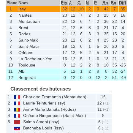
Place
Nom
Pts
J
G
N
P
Bp
Bc
Diff
1
Issy
32
12
10
2
0
42
7
35
2
Nantes
23
12
7
2
3
25
9
16
3
Montauban
22
12
6
4
2
36
22
14
4
Brest
21
12
6
3
3
21
17
4
5
Rodez
21
12
6
3
3
35
15
20
6
Saint-Malo
20
12
6
2
4
25
23
2
7
Saint-Maur
19
12
6
1
5
26
20
6
8
Orléans
17
12
5
2
5
21
17
4
9
La Roche-sur-Yon
16
12
5
1
6
18
21
-3
10
Toulouse
8
12
2
2
8
10
35
-25
11
Albi
5
12
1
2
9
8
32
-24
12
Bergerac
0
12
0
0
12
2
51
-49
Classement des buteuses
1
Charlotte Fromantin
(
Montauban
)
16
2
Laurie Teinturier
(
Issy
)
12
(+1)
3
Anne-Marie Banuta
(
Rodez
)
11
(+1)
4
Océane Ringenbach
(
Saint-Malo
)
8
5
Salma Amani
(
Issy
)
6
(+1)
Batcheba Louis
(
Issy
)
6
(+1)