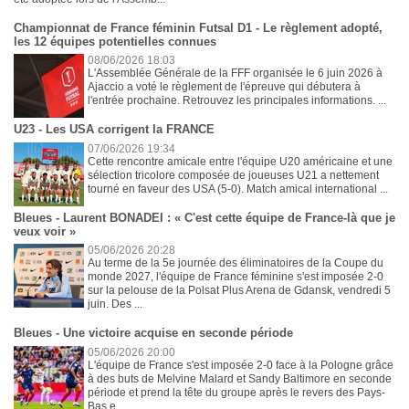
Championnat de France féminin Futsal D1 - Le règlement adopté,
les 12 équipes potentielles connues
08/06/2026 18:03
L'Assemblée Générale de la FFF organisée le 6 juin 2026 à
Ajaccio a voté le règlement de l'épreuve qui débutera à
l'entrée prochaine. Retrouvez les principales informations. ...
U23 - Les USA corrigent la FRANCE
07/06/2026 19:34
Cette rencontre amicale entre l'équipe U20 américaine et une
sélection tricolore composée de joueuses U21 a nettement
tourné en faveur des USA (5-0). Match amical international ...
Bleues - Laurent BONADEI : « C'est cette équipe de France-là que je
veux voir »
05/06/2026 20:28
Au terme de la 5e journée des éliminatoires de la Coupe du
monde 2027, l'équipe de France féminine s'est imposée 2-0
sur la pelouse de la Polsat Plus Arena de Gdansk, vendredi 5
juin. Des ...
Bleues - Une victoire acquise en seconde période
05/06/2026 20:00
L'équipe de France s'est imposée 2-0 face à la Pologne grâce
à des buts de Melvine Malard et Sandy Baltimore en seconde
période et prend la tête du groupe après le revers des Pays-
Bas e...