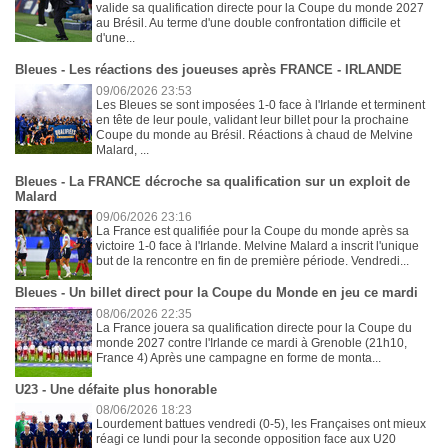
valide sa qualification directe pour la Coupe du monde 2027
au Brésil. Au terme d'une double confrontation difficile et
d'une...
Bleues - Les réactions des joueuses après FRANCE - IRLANDE
09/06/2026 23:53
Les Bleues se sont imposées 1-0 face à l'Irlande et terminent
en tête de leur poule, validant leur billet pour la prochaine
Coupe du monde au Brésil. Réactions à chaud de Melvine
Malard, ...
Bleues - La FRANCE décroche sa qualification sur un exploit de
Malard
09/06/2026 23:16
La France est qualifiée pour la Coupe du monde après sa
victoire 1-0 face à l'Irlande. Melvine Malard a inscrit l'unique
but de la rencontre en fin de première période. Vendredi...
Bleues - Un billet direct pour la Coupe du Monde en jeu ce mardi
08/06/2026 22:35
La France jouera sa qualification directe pour la Coupe du
monde 2027 contre l'Irlande ce mardi à Grenoble (21h10,
France 4) Après une campagne en forme de monta...
U23 - Une défaite plus honorable
08/06/2026 18:23
Lourdement battues vendredi (0-5), les Françaises ont mieux
réagi ce lundi pour la seconde opposition face aux U20