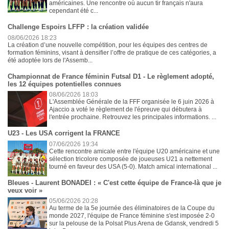
américaines. Une rencontre où aucun tir français n'aura
cependant été c...
Challenge Espoirs LFFP : la création validée
08/06/2026 18:23
La création d’une nouvelle compétition, pour les équipes des centres de
formation féminins, visant à densifier l’offre de pratique de ces catégories, a
été adoptée lors de l'Assemb...
Championnat de France féminin Futsal D1 - Le règlement adopté,
les 12 équipes potentielles connues
08/06/2026 18:03
L'Assemblée Générale de la FFF organisée le 6 juin 2026 à
Ajaccio a voté le règlement de l'épreuve qui débutera à
l'entrée prochaine. Retrouvez les principales informations. ...
U23 - Les USA corrigent la FRANCE
07/06/2026 19:34
Cette rencontre amicale entre l'équipe U20 américaine et une
sélection tricolore composée de joueuses U21 a nettement
tourné en faveur des USA (5-0). Match amical international ...
Bleues - Laurent BONADEI : « C'est cette équipe de France-là que je
veux voir »
05/06/2026 20:28
Au terme de la 5e journée des éliminatoires de la Coupe du
monde 2027, l'équipe de France féminine s'est imposée 2-0
sur la pelouse de la Polsat Plus Arena de Gdansk, vendredi 5