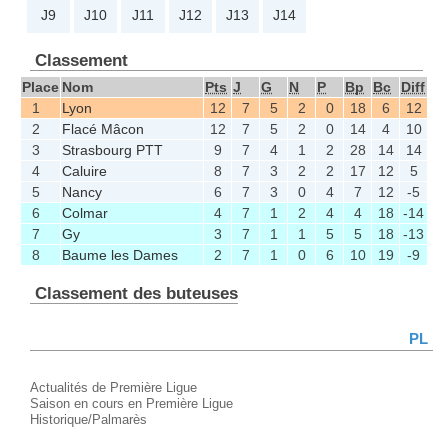
J9
J10
J11
J12
J13
J14
Classement
Place
Nom
Pts
J
G
N
P
Bp
Bc
Diff
1
Lyon
12
7
5
2
0
18
6
12
2
Flacé Mâcon
12
7
5
2
0
14
4
10
3
Strasbourg PTT
9
7
4
1
2
28
14
14
4
Caluire
8
7
3
2
2
17
12
5
5
Nancy
6
7
3
0
4
7
12
-5
6
Colmar
4
7
1
2
4
4
18
-14
7
Gy
3
7
1
1
5
5
18
-13
8
Baume les Dames
2
7
1
0
6
10
19
-9
Classement des buteuses
PL
Actualités de Première Ligue
Saison en cours en Première Ligue
Historique/Palmarès