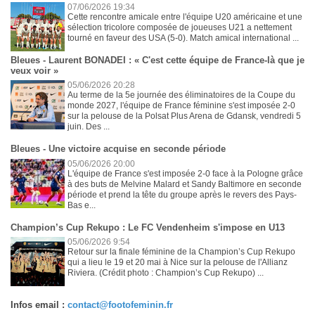
07/06/2026 19:34
Cette rencontre amicale entre l'équipe U20 américaine et une
sélection tricolore composée de joueuses U21 a nettement
tourné en faveur des USA (5-0). Match amical international ...
Bleues - Laurent BONADEI : « C'est cette équipe de France-là que je
veux voir »
05/06/2026 20:28
Au terme de la 5e journée des éliminatoires de la Coupe du
monde 2027, l'équipe de France féminine s'est imposée 2-0
sur la pelouse de la Polsat Plus Arena de Gdansk, vendredi 5
juin. Des ...
Bleues - Une victoire acquise en seconde période
05/06/2026 20:00
L'équipe de France s'est imposée 2-0 face à la Pologne grâce
à des buts de Melvine Malard et Sandy Baltimore en seconde
période et prend la tête du groupe après le revers des Pays-
Bas e...
Champion’s Cup Rekupo : Le FC Vendenheim s'impose en U13
05/06/2026 9:54
Retour sur la finale féminine de la Champion’s Cup Rekupo
qui a lieu le 19 et 20 mai à Nice sur la pelouse de l'Allianz
Riviera. (Crédit photo : Champion’s Cup Rekupo) ...
Infos email :
contact@footofeminin.fr