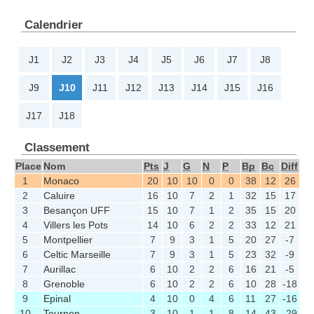
Calendrier
J1
J2
J3
J4
J5
J6
J7
J8
J9
J10
J11
J12
J13
J14
J15
J16
J17
J18
Classement
Place
Nom
Pts
J
G
N
P
Bp
Bc
Diff
1
Monaco
20
10
10
0
0
38
12
26
2
Caluire
16
10
7
2
1
32
15
17
3
Besançon UFF
15
10
7
1
2
35
15
20
4
Villers les Pots
14
10
6
2
2
33
12
21
5
Montpellier
7
9
3
1
5
20
27
-7
6
Celtic Marseille
7
9
3
1
5
23
32
-9
7
Aurillac
6
10
2
2
6
16
21
-5
8
Grenoble
6
10
2
2
6
10
28
-18
9
Epinal
4
10
0
4
6
11
27
-16
10
Tournon
3
10
1
1
8
14
43
-29