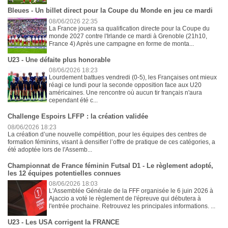
Bleues - Un billet direct pour la Coupe du Monde en jeu ce mardi
08/06/2026 22:35
La France jouera sa qualification directe pour la Coupe du
monde 2027 contre l'Irlande ce mardi à Grenoble (21h10,
France 4) Après une campagne en forme de monta...
U23 - Une défaite plus honorable
08/06/2026 18:23
Lourdement battues vendredi (0-5), les Françaises ont mieux
réagi ce lundi pour la seconde opposition face aux U20
américaines. Une rencontre où aucun tir français n'aura
cependant été c...
Challenge Espoirs LFFP : la création validée
08/06/2026 18:23
La création d’une nouvelle compétition, pour les équipes des centres de
formation féminins, visant à densifier l’offre de pratique de ces catégories, a
été adoptée lors de l'Assemb...
Championnat de France féminin Futsal D1 - Le règlement adopté,
les 12 équipes potentielles connues
08/06/2026 18:03
L'Assemblée Générale de la FFF organisée le 6 juin 2026 à
Ajaccio a voté le règlement de l'épreuve qui débutera à
l'entrée prochaine. Retrouvez les principales informations. ...
U23 - Les USA corrigent la FRANCE