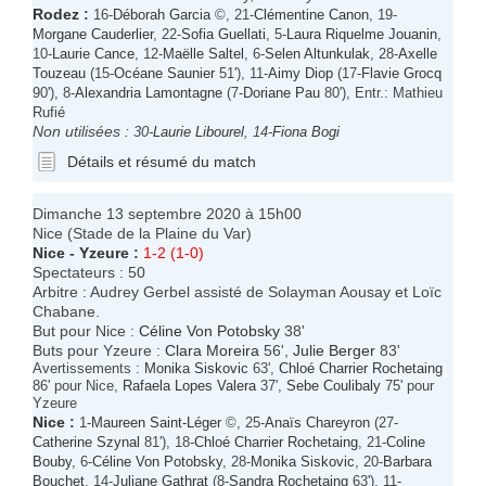
Rodez
:
16-
Déborah Garcia
©, 21-
Clémentine Canon
, 19-
Morgane Cauderlier
, 22-
Sofia Guellati
, 5-
Laura Riquelme Jouanin
,
10-
Laurie Cance
, 12-
Maëlle Saltel
, 6-
Selen Altunkulak
, 28-
Axelle
Touzeau
(15-
Océane Saunier
51'), 11-
Aimy Diop
(17-
Flavie Grocq
90'), 8-
Alexandria Lamontagne
(7-
Doriane Pau
80'), Entr.: Mathieu
Rufié
Non utilisées :
30-
Laurie Libourel
, 14-
Fiona Bogi
Détails et résumé du match
Dimanche 13 septembre 2020 à 15h00
Nice (Stade de la Plaine du Var)
Nice
-
Yzeure
:
1-2 (1-0)
Spectateurs : 50
Arbitre : Audrey Gerbel assisté de Solayman Aousay et Loïc
Chabane.
But pour Nice :
Céline Von Potobsky
38'
Buts pour Yzeure :
Clara Moreira
56',
Julie Berger
83'
Avertissements :
Monika Siskovic
63',
Chloé Charrier Rochetaing
86' pour Nice,
Rafaela Lopes Valera
37',
Sebe Coulibaly
75' pour
Yzeure
Nice
:
1-
Maureen Saint-Léger
©, 25-
Anaïs Chareyron
(27-
Catherine Szynal
81'), 18-
Chloé Charrier Rochetaing
, 21-
Coline
Bouby
, 6-
Céline Von Potobsky
, 28-
Monika Siskovic
, 20-
Barbara
Bouchet
, 14-
Juliane Gathrat
(8-
Sandra Rochetaing
63'), 11-