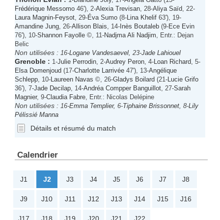
Frédérique Messomo
46'), 2-
Alexia Trevisan
, 28-
Aliya Saïd
, 22-
Laura Magnin-Feysot
, 29-
Éva Sumo
(8-
Lina Khelif
63'), 19-
Amandine Jung
, 26-
Allison Blais
, 14-
Inès Boutaleb
(9-
Ece Evin
76'), 10-
Shannon Fayolle
©, 11-
Nadjma Ali Nadjim
, Entr.: Dejan
Belic
Non utilisées :
16-
Logane Vandesaevel
, 23-
Jade Lahiouel
Grenoble
:
1-
Julie Perrodin
, 2-
Audrey Peron
, 4-
Loan Richard
, 5-
Elsa Domenjoud
(17-
Charlotte Larrivée
47'), 13-
Angélique
Schlepp
, 10-
Laureen Navas
©, 26-
Gladys Boilard
(21-
Lucie Grifo
36'), 7-
Jade Decilap
, 14-
Andréa Compper Banguillot
, 27-
Sarah
Magnier
, 9-
Claudia Fabre
, Entr.: Nicolas Delépine
Non utilisées :
16-
Emma Templier
, 6-
Tiphaine Brissonnet
, 8-
Lily
Pélissié Manna
Détails et résumé du match
Calendrier
J1
J2
J3
J4
J5
J6
J7
J8
J9
J10
J11
J12
J13
J14
J15
J16
J17
J18
J19
J20
J21
J22