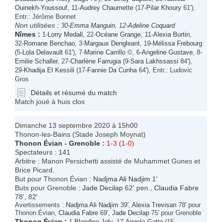
Ouinekh-Youssouf
, 11-
Audrey Chaumette
(17-
Pilar Khoury
61'),
Entr.: Jérôme Bonnet
Non utilisées :
30-
Emma Manguin
, 12-
Adeline Coquard
Nîmes
:
1-
Lorry Medall
, 22-
Océane Grange
, 11-
Alexia Burtin
,
32-
Romane Benchao
, 3-
Margaux Dengleant
, 19-
Mélissa Frebourg
(5-
Lola Delavault
61'), 7-
Marine Carrillo
©, 6-
Angeline Gustave
, 8-
Emilie Schaller
, 27-
Charlène Farrugia
(9-
Sara Lakhssassi
84'),
29-
Khadija El Kessili
(17-
Fannie Da Cunha
64'), Entr.: Ludovic
Gros
Détails et résumé du match
Match joué à huis clos
Dimanche 13 septembre 2020 à 15h00
Thonon-les-Bains (Stade Joseph Moynat)
Thonon Évian
-
Grenoble
:
1-3 (1-0)
Spectateurs : 141
Arbitre : Manon Persichetti assisté de Muhammet Gunes et
Brice Picard.
But pour Thonon Évian :
Nadjma Ali Nadjim
1'
Buts pour Grenoble :
Jade Decilap
62' pen.,
Claudia Fabre
78', 82'
Avertissements :
Nadjma Ali Nadjim
39',
Alexia Trevisan
78' pour
Thonon Évian,
Claudia Fabre
69',
Jade Decilap
75' pour Grenoble
Thonon Évian
:
1-
Blandine Joly
, 17-
Angela Gatto
(15-