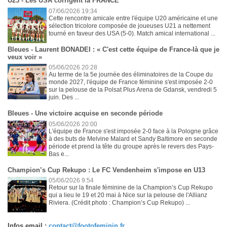
U23 - Les USA corrigent la FRANCE
07/06/2026 19:34
Cette rencontre amicale entre l'équipe U20 américaine et une
sélection tricolore composée de joueuses U21 a nettement
tourné en faveur des USA (5-0). Match amical international ...
Bleues - Laurent BONADEI : « C'est cette équipe de France-là que je
veux voir »
05/06/2026 20:28
Au terme de la 5e journée des éliminatoires de la Coupe du
monde 2027, l'équipe de France féminine s'est imposée 2-0
sur la pelouse de la Polsat Plus Arena de Gdansk, vendredi 5
juin. Des ...
Bleues - Une victoire acquise en seconde période
05/06/2026 20:00
L'équipe de France s'est imposée 2-0 face à la Pologne grâce
à des buts de Melvine Malard et Sandy Baltimore en seconde
période et prend la tête du groupe après le revers des Pays-
Bas e...
Champion’s Cup Rekupo : Le FC Vendenheim s'impose en U13
05/06/2026 9:54
Retour sur la finale féminine de la Champion’s Cup Rekupo
qui a lieu le 19 et 20 mai à Nice sur la pelouse de l'Allianz
Riviera. (Crédit photo : Champion’s Cup Rekupo) ...
Infos email :
contact@footofeminin.fr