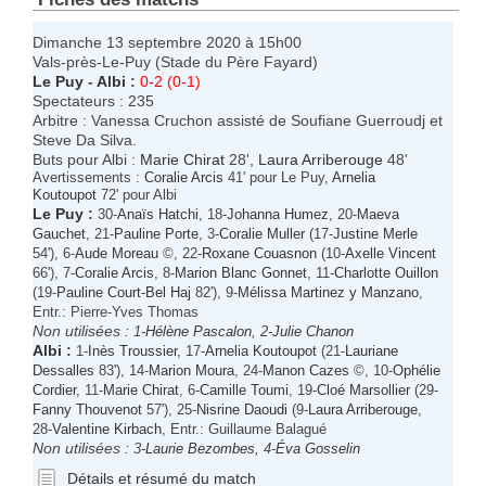
Dimanche 13 septembre 2020 à 15h00
Vals-près-Le-Puy (Stade du Père Fayard)
Le Puy
-
Albi
:
0-2 (0-1)
Spectateurs : 235
Arbitre : Vanessa Cruchon assisté de Soufiane Guerroudj et
Steve Da Silva.
Buts pour Albi :
Marie Chirat
28',
Laura Arriberouge
48'
Avertissements :
Coralie Arcis
41' pour Le Puy,
Arnelia
Koutoupot
72' pour Albi
Le Puy
:
30-
Anaïs Hatchi
, 18-
Johanna Humez
, 20-
Maeva
Gauchet
, 21-
Pauline Porte
, 3-
Coralie Muller
(17-
Justine Merle
54'), 6-
Aude Moreau
©, 22-
Roxane Couasnon
(10-
Axelle Vincent
66'), 7-
Coralie Arcis
, 8-
Marion Blanc Gonnet
, 11-
Charlotte Ouillon
(19-
Pauline Court-Bel Haj
82'), 9-
Mélissa Martinez y Manzano
,
Entr.: Pierre-Yves Thomas
Non utilisées :
1-
Hélène Pascalon
, 2-
Julie Chanon
Albi
:
1-
Inès Troussier
, 17-
Arnelia Koutoupot
(21-
Lauriane
Dessalles
83'), 14-
Marion Moura
, 24-
Manon Cazes
©, 10-
Ophélie
Cordier
, 11-
Marie Chirat
, 6-
Camille Toumi
, 19-
Cloé Marsollier
(29-
Fanny Thouvenot
57'), 25-
Nisrine Daoudi
(9-
Laura Arriberouge
,
28-
Valentine Kirbach
, Entr.: Guillaume Balagué
Non utilisées :
3-
Laurie Bezombes
, 4-
Éva Gosselin
Détails et résumé du match