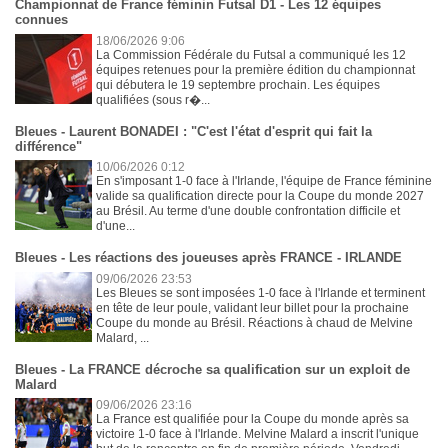
Championnat de France féminin Futsal D1 - Les 12 équipes
connues
18/06/2026 9:06
La Commission Fédérale du Futsal a communiqué les 12
équipes retenues pour la première édition du championnat
qui débutera le 19 septembre prochain. Les équipes
qualifiées (sous r�...
Bleues - Laurent BONADEI : "C'est l'état d'esprit qui fait la
différence"
10/06/2026 0:12
En s'imposant 1-0 face à l'Irlande, l'équipe de France féminine
valide sa qualification directe pour la Coupe du monde 2027
au Brésil. Au terme d'une double confrontation difficile et
d'une...
Bleues - Les réactions des joueuses après FRANCE - IRLANDE
09/06/2026 23:53
Les Bleues se sont imposées 1-0 face à l'Irlande et terminent
en tête de leur poule, validant leur billet pour la prochaine
Coupe du monde au Brésil. Réactions à chaud de Melvine
Malard, ...
Bleues - La FRANCE décroche sa qualification sur un exploit de
Malard
09/06/2026 23:16
La France est qualifiée pour la Coupe du monde après sa
victoire 1-0 face à l'Irlande. Melvine Malard a inscrit l'unique