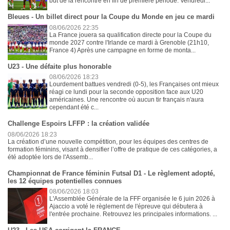
but de la rencontre en fin de première période. Vendredi...
Bleues - Un billet direct pour la Coupe du Monde en jeu ce mardi
08/06/2026 22:35
La France jouera sa qualification directe pour la Coupe du
monde 2027 contre l'Irlande ce mardi à Grenoble (21h10,
France 4) Après une campagne en forme de monta...
U23 - Une défaite plus honorable
08/06/2026 18:23
Lourdement battues vendredi (0-5), les Françaises ont mieux
réagi ce lundi pour la seconde opposition face aux U20
américaines. Une rencontre où aucun tir français n'aura
cependant été c...
Challenge Espoirs LFFP : la création validée
08/06/2026 18:23
La création d’une nouvelle compétition, pour les équipes des centres de
formation féminins, visant à densifier l’offre de pratique de ces catégories, a
été adoptée lors de l'Assemb...
Championnat de France féminin Futsal D1 - Le règlement adopté,
les 12 équipes potentielles connues
08/06/2026 18:03
L'Assemblée Générale de la FFF organisée le 6 juin 2026 à
Ajaccio a voté le règlement de l'épreuve qui débutera à
l'entrée prochaine. Retrouvez les principales informations. ...