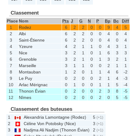
Classement
Place
Nom
Pts
J
G
N
P
Bp
Bc
Diff
1
Rodez
6
2
2
0
0
9
4
5
2
Albi
6
2
2
0
0
4
0
4
3
Saint-Étienne
6
2
2
0
0
4
0
4
4
Yzeure
4
2
1
1
0
4
3
1
5
Nice
3
2
1
0
1
6
3
3
6
Grenoble
3
2
1
0
1
3
2
1
7
Marseille
3
1
1
0
0
2
1
1
8
Montauban
1
2
0
1
1
4
6
-2
9
Le Puy
0
2
0
0
2
1
4
-3
10
Arlac Mérignac
0
1
0
0
1
1
5
-4
11
Thonon Évian
0
2
0
0
2
3
8
-5
12
Nîmes
0
2
0
0
2
0
5
-5
Classement des buteuses
1
Alexandria Lamontagne
(
Rodez
)
5
(+1)
2
Céline Von Potobsky
(
Nice
)
3
(+1)
3
Nadjma Ali Nadjim
(
Thonon Évian
)
2
(+1)