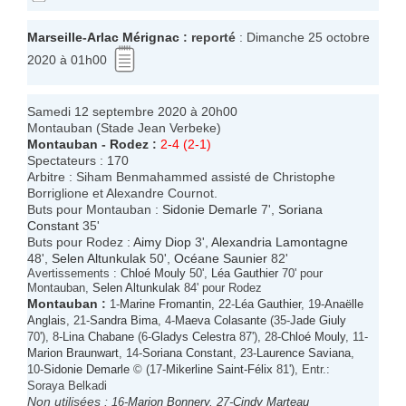
Marseille
-
Arlac Mérignac
: reporté
: Dimanche 25 octobre
2020 à 01h00
Samedi 12 septembre 2020 à 20h00
Montauban (Stade Jean Verbeke)
Montauban
-
Rodez
:
2-4 (2-1)
Spectateurs : 170
Arbitre : Siham Benmahammed assisté de Christophe
Borriglione et Alexandre Cournot.
Buts pour Montauban :
Sidonie Demarle
7',
Soriana
Constant
35'
Buts pour Rodez :
Aimy Diop
3',
Alexandria Lamontagne
48',
Selen Altunkulak
50',
Océane Saunier
82'
Avertissements :
Chloé Mouly
50',
Léa Gauthier
70' pour
Montauban,
Selen Altunkulak
84' pour Rodez
Montauban
:
1-
Marine Fromantin
, 22-
Léa Gauthier
, 19-
Anaëlle
Anglais
, 21-
Sandra Bima
, 4-
Maeva Colasante
(35-
Jade Giuly
70'), 8-
Lina Chabane
(6-
Gladys Celestra
87'), 28-
Chloé Mouly
, 11-
Marion Braunwart
, 14-
Soriana Constant
, 23-
Laurence Saviana
,
10-
Sidonie Demarle
© (17-
Mikerline Saint-Félix
81'), Entr.:
Soraya Belkadi
Non utilisées :
16-
Marion Bonnery
, 27-
Cindy Marteau