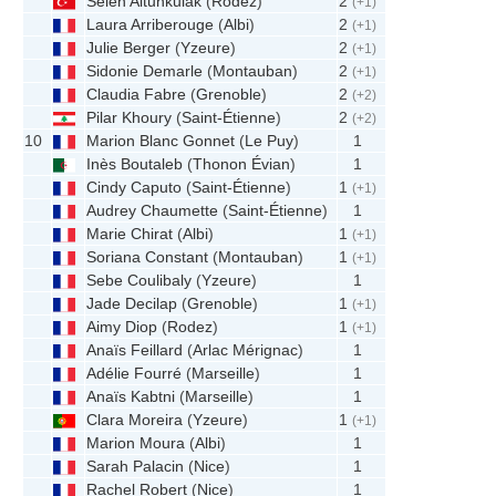
Selen Altunkulak
(
Rodez
)
2
(+1)
Laura Arriberouge
(
Albi
)
2
(+1)
Julie Berger
(
Yzeure
)
2
(+1)
Sidonie Demarle
(
Montauban
)
2
(+1)
Claudia Fabre
(
Grenoble
)
2
(+2)
Pilar Khoury
(
Saint-Étienne
)
2
(+2)
10
Marion Blanc Gonnet
(
Le Puy
)
1
Inès Boutaleb
(
Thonon Évian
)
1
Cindy Caputo
(
Saint-Étienne
)
1
(+1)
Audrey Chaumette
(
Saint-Étienne
)
1
Marie Chirat
(
Albi
)
1
(+1)
Soriana Constant
(
Montauban
)
1
(+1)
Sebe Coulibaly
(
Yzeure
)
1
Jade Decilap
(
Grenoble
)
1
(+1)
Aimy Diop
(
Rodez
)
1
(+1)
Anaïs Feillard
(
Arlac Mérignac
)
1
Adélie Fourré
(
Marseille
)
1
Anaïs Kabtni
(
Marseille
)
1
Clara Moreira
(
Yzeure
)
1
(+1)
Marion Moura
(
Albi
)
1
Sarah Palacin
(
Nice
)
1
Rachel Robert
(
Nice
)
1