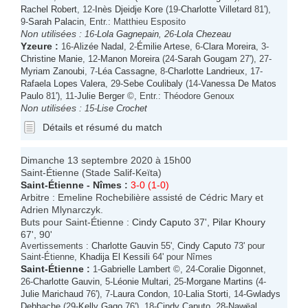
Rachel Robert
, 12-
Inès Djeidje Kore
(19-
Charlotte Villetard
81'),
9-
Sarah Palacin
, Entr.: Matthieu Esposito
Non utilisées :
16-
Lola Gagnepain
, 26-
Lola Chezeau
Yzeure
:
16-
Alizée Nadal
, 2-
Émilie Artese
, 6-
Clara Moreira
, 3-
Christine Manie
, 12-
Manon Moreira
(24-
Sarah Gougam
27'), 27-
Myriam Zanoubi
, 7-
Léa Cassagne
, 8-
Charlotte Landrieux
, 17-
Rafaela Lopes Valera
, 29-
Sebe Coulibaly
(14-
Vanessa De Matos
Paulo
81'), 11-
Julie Berger
©, Entr.: Théodore Genoux
Non utilisées :
15-
Lise Crochet
Détails et résumé du match
Dimanche 13 septembre 2020 à 15h00
Saint-Étienne (Stade Salif-Keïta)
Saint-Étienne
-
Nîmes
:
3-0 (1-0)
Arbitre : Emeline Rochebilière assisté de Cédric Mary et
Adrien Mlynarczyk.
Buts pour Saint-Étienne :
Cindy Caputo
37',
Pilar Khoury
67', 90'
Avertissements :
Charlotte Gauvin
55',
Cindy Caputo
73' pour
Saint-Étienne,
Khadija El Kessili
64' pour Nîmes
Saint-Étienne
:
1-
Gabrielle Lambert
©, 24-
Coralie Digonnet
,
26-
Charlotte Gauvin
, 5-
Léonie Multari
, 25-
Morgane Martins
(4-
Julie Marichaud
76'), 7-
Laura Condon
, 10-
Lalia Storti
, 14-
Gwladys
Debbache
(29-
Kelly Gago
76'), 18-
Cindy Caputo
, 28-
Nawëal