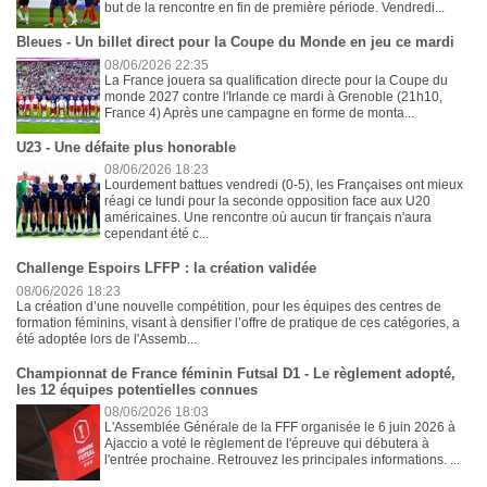
but de la rencontre en fin de première période. Vendredi...
Bleues - Un billet direct pour la Coupe du Monde en jeu ce mardi
08/06/2026 22:35
La France jouera sa qualification directe pour la Coupe du
monde 2027 contre l'Irlande ce mardi à Grenoble (21h10,
France 4) Après une campagne en forme de monta...
U23 - Une défaite plus honorable
08/06/2026 18:23
Lourdement battues vendredi (0-5), les Françaises ont mieux
réagi ce lundi pour la seconde opposition face aux U20
américaines. Une rencontre où aucun tir français n'aura
cependant été c...
Challenge Espoirs LFFP : la création validée
08/06/2026 18:23
La création d’une nouvelle compétition, pour les équipes des centres de
formation féminins, visant à densifier l’offre de pratique de ces catégories, a
été adoptée lors de l'Assemb...
Championnat de France féminin Futsal D1 - Le règlement adopté,
les 12 équipes potentielles connues
08/06/2026 18:03
L'Assemblée Générale de la FFF organisée le 6 juin 2026 à
Ajaccio a voté le règlement de l'épreuve qui débutera à
l'entrée prochaine. Retrouvez les principales informations. ...