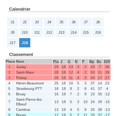
Calendrier
J1
J2
J3
J4
J5
J6
J7
J8
J9
J10
J11
J12
J13
J14
J15
J16
J17
J18
Classement
Place
Nom
Pts
J
G
N
P
Bp
Bc
Diff
1
Juvisy
29
18
13
3
2
43
7
36
2
Saint-Maur
28
18
12
4
2
50
11
39
3
Poissy
26
18
11
4
3
44
17
27
4
Hénin-Beaumont
25
18
10
5
3
37
14
23
5
Strasbourg PTT
18
18
8
2
8
41
37
4
6
Bruay
16
18
7
2
9
23
35
-12
Saint-Pierre-lès-
7
13
18
5
3
10
24
39
-15
Elbeuf
8
Cambrai
13
18
4
5
9
25
38
-13
9
Boran
12
18
5
2
11
20
37
-17