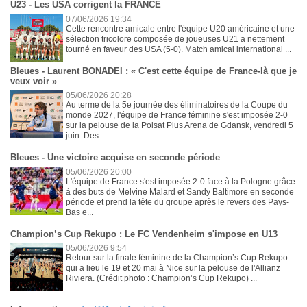
U23 - Les USA corrigent la FRANCE
07/06/2026 19:34
Cette rencontre amicale entre l'équipe U20 américaine et une
sélection tricolore composée de joueuses U21 a nettement
tourné en faveur des USA (5-0). Match amical international ...
Bleues - Laurent BONADEI : « C'est cette équipe de France-là que je
veux voir »
05/06/2026 20:28
Au terme de la 5e journée des éliminatoires de la Coupe du
monde 2027, l'équipe de France féminine s'est imposée 2-0
sur la pelouse de la Polsat Plus Arena de Gdansk, vendredi 5
juin. Des ...
Bleues - Une victoire acquise en seconde période
05/06/2026 20:00
L'équipe de France s'est imposée 2-0 face à la Pologne grâce
à des buts de Melvine Malard et Sandy Baltimore en seconde
période et prend la tête du groupe après le revers des Pays-
Bas e...
Champion’s Cup Rekupo : Le FC Vendenheim s'impose en U13
05/06/2026 9:54
Retour sur la finale féminine de la Champion’s Cup Rekupo
qui a lieu le 19 et 20 mai à Nice sur la pelouse de l'Allianz
Riviera. (Crédit photo : Champion’s Cup Rekupo) ...