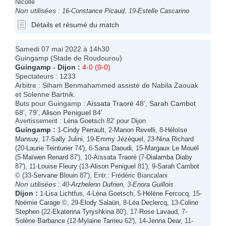
Nicolle
Non utilisées :
16-
Constance Picaud
, 19-
Estelle Cascarino
Détails et résumé du match
Samedi 07 mai 2022 à 14h30
Guingamp (Stade de Roudourou)
Guingamp
-
Dijon
:
4-0 (0-0)
Spectateurs : 1233
Arbitre : Siham Benmahammed assisté de Nabila Zaouak
et Solenne Bartnik.
Buts pour Guingamp :
Aïssata Traoré
48',
Sarah Cambot
68', 79',
Alison Peniguel
84'
Avertissement :
Léna Goetsch
82' pour Dijon
Guingamp
:
1-
Cindy Perrault
, 2-
Manon Revelli
, 8-
Héloïse
Mansuy
, 17-
Sally Julini
, 19-
Emmy Jézéquel
, 23-
Nina Richard
(20-
Laurie Teinturier
74'), 6-
Sana Daoudi
, 15-
Margaux Le Mouël
(5-
Maïwen Renard
87'), 10-
Aïssata Traoré
(7-
Dialamba Diaby
87'), 11-
Louise Fleury
(13-
Alison Peniguel
81'), 9-
Sarah Cambot
© (33-
Servane Blouin
87'), Entr.: Frédéric Biancalani
Non utilisées :
40-
Arzhelenn Dufrien
, 3-
Enora Guillois
Dijon
:
1-
Lisa Lichtfus
, 4-
Léna Goetsch
, 5-
Hélène Fercocq
, 15-
Noémie Carage
©, 29-
Elody Salaün
, 8-
Léa Declercq
, 13-
Coline
Stephen
(22-
Ekaterina Tyryshkina
80'), 17-
Rose Lavaud
, 7-
Solène Barbance
(12-
Mylaine Tarrieu
62'), 14-
Jenna Dear
, 11-