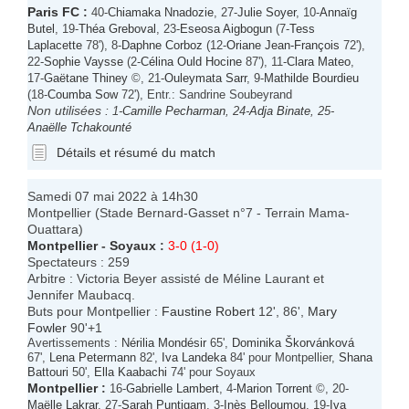
Paris FC
:
40-
Chiamaka Nnadozie
, 27-
Julie Soyer
, 10-
Annaïg
Butel
, 19-
Théa Greboval
, 23-
Eseosa Aigbogun
(7-
Tess
Laplacette
78'), 8-
Daphne Corboz
(12-
Oriane Jean-François
72'),
22-
Sophie Vaysse
(2-
Célina Ould Hocine
87'), 11-
Clara Mateo
,
17-
Gaëtane Thiney
©, 21-
Ouleymata Sarr
, 9-
Mathilde Bourdieu
(18-
Coumba Sow
72'), Entr.: Sandrine Soubeyrand
Non utilisées :
1-
Camille Pecharman
, 24-
Adja Binate
, 25-
Anaëlle Tchakounté
Détails et résumé du match
Samedi 07 mai 2022 à 14h30
Montpellier (Stade Bernard-Gasset n°7 - Terrain Mama-
Ouattara)
Montpellier
-
Soyaux
:
3-0 (1-0)
Spectateurs : 259
Arbitre : Victoria Beyer assisté de Méline Laurant et
Jennifer Maubacq.
Buts pour Montpellier :
Faustine Robert
12', 86',
Mary
Fowler
90'+1
Avertissements :
Nérilia Mondésir
65',
Dominika Škorvánková
67',
Lena Petermann
82',
Iva Landeka
84' pour Montpellier,
Shana
Battouri
50',
Ella Kaabachi
74' pour Soyaux
Montpellier
:
16-
Gabrielle Lambert
, 4-
Marion Torrent
©, 20-
Maëlle Lakrar
, 27-
Sarah Puntigam
, 3-
Inès Belloumou
, 19-
Iva