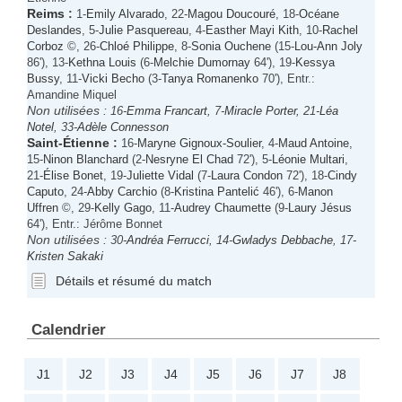
Reims
:
1-
Emily Alvarado
, 22-
Magou Doucouré
, 18-
Océane
Deslandes
, 5-
Julie Pasquereau
, 4-
Easther Mayi Kith
, 10-
Rachel
Corboz
©, 26-
Chloé Philippe
, 8-
Sonia Ouchene
(15-
Lou-Ann Joly
86'), 13-
Kethna Louis
(6-
Melchie Dumornay
64'), 19-
Kessya
Bussy
, 11-
Vicki Becho
(3-
Tanya Romanenko
70'), Entr.:
Amandine Miquel
Non utilisées :
16-
Emma Francart
, 7-
Miracle Porter
, 21-
Léa
Notel
, 33-
Adèle Connesson
Saint-Étienne
:
16-
Maryne Gignoux-Soulier
, 4-
Maud Antoine
,
15-
Ninon Blanchard
(2-
Nesryne El Chad
72'), 5-
Léonie Multari
,
21-
Élise Bonet
, 19-
Juliette Vidal
(7-
Laura Condon
72'), 18-
Cindy
Caputo
, 24-
Abby Carchio
(8-
Kristina Pantelić
46'), 6-
Manon
Uffren
©, 29-
Kelly Gago
, 11-
Audrey Chaumette
(9-
Laury Jésus
64'), Entr.: Jérôme Bonnet
Non utilisées :
30-
Andréa Ferrucci
, 14-
Gwladys Debbache
, 17-
Kristen Sakaki
Détails et résumé du match
Calendrier
J1
J2
J3
J4
J5
J6
J7
J8