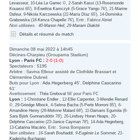
Levasseur
, 10-
Léa Le Garrec
©, 2-
Sarah Kassi
(13-
Rosemonde
Kouassi
65'), 8-
Ewelina Kamczyk
(5-
Grace Yango
76'), 21-
Marine
Dafeur
, 9-
Nikola Karczewska
(22-
María Díaz
65'), 14-
Dominika
Grabowska
(18-
Kenza Chapelle
76'), Entr.: Fabrice Abriel
Non utilisées :
40-
Manon Heil
, 29-
Mariam Diakité
Détails et résumé du match
Dimanche 08 mai 2022 à 14h45
Décines-Charpieu (Groupama Stadium)
Lyon
-
Paris FC
:
2-0 (1-0)
Spectateurs : 5195
Arbitre : Savina Elbour assisté de Clothilde Brassart et
Clémentine Dubreil.
Buts pour Lyon :
Ada Hegerberg
45',
Delphine Cascarino
61'
Avertissement :
Théa Greboval
56' pour Paris FC
Lyon
:
1-
Christiane Endler
, 12-
Ellie Carpenter
, 3-
Wendie Renard
©, 29-
Griedge Mbock
, 4-
Selma Bacha
(5-
Perle Morroni
85'), 6-
Amandine Henry
(28-
Melvine Malard
68'), 11-
Damaris Egurrola
(8-
Sara Björk Gunnarsdóttir
78'), 26-
Lindsey Horan Heaps
, 20-
Delphine Cascarino
(23-
Janice Cayman
78'), 14-
Ada Hegerberg
,
13-
Catarina Macário
, Entr.: Sonia Bompastor
Non utilisées :
16-
Sarah Bouhaddi
, 9-
Eugénie Le Sommer
, 21-
Kadeisha Buchanan