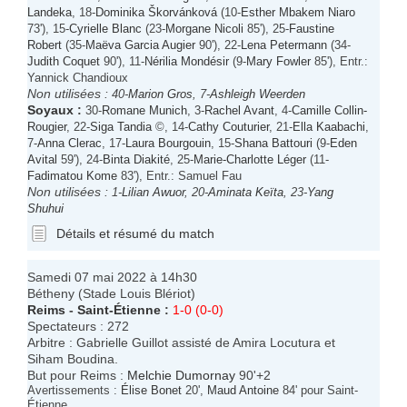
Landeka
, 18-
Dominika Škorvánková
(10-
Esther Mbakem Niaro
73'), 15-
Cyrielle Blanc
(23-
Morgane Nicoli
85'), 25-
Faustine
Robert
(35-
Maëva Garcia Augier
90'), 22-
Lena Petermann
(34-
Judith Coquet
90'), 11-
Nérilia Mondésir
(9-
Mary Fowler
85'), Entr.:
Yannick Chandioux
Non utilisées :
40-
Marion Gros
, 7-
Ashleigh Weerden
Soyaux
:
30-
Romane Munich
, 3-
Rachel Avant
, 4-
Camille Collin-
Rougier
, 22-
Siga Tandia
©, 14-
Cathy Couturier
, 21-
Ella Kaabachi
,
7-
Anna Clerac
, 17-
Laura Bourgouin
, 15-
Shana Battouri
(9-
Eden
Avital
59'), 24-
Binta Diakité
, 25-
Marie-Charlotte Léger
(11-
Fadimatou Kome
83'), Entr.: Samuel Fau
Non utilisées :
1-
Lilian Awuor
, 20-
Aminata Keïta
, 23-
Yang
Shuhui
Détails et résumé du match
Samedi 07 mai 2022 à 14h30
Bétheny (Stade Louis Blériot)
Reims
-
Saint-Étienne
:
1-0 (0-0)
Spectateurs : 272
Arbitre : Gabrielle Guillot assisté de Amira Locutura et
Siham Boudina.
But pour Reims :
Melchie Dumornay
90'+2
Avertissements :
Élise Bonet
20',
Maud Antoine
84' pour Saint-
Étienne