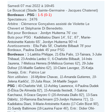
Samedi 07 mai 2022 à 16h45
Le Bouscat (Stade Sainte-Germaine - Jacques Chatenet)
Bordeaux
-
PSG
:
1-5 (0-1)
Spectateurs : 2476
Arbitre : Clémence Gonçalves assisté de Violette Le
Chevert et Stéphanie Di Benedetto.
But pour Bordeaux :
Jordyn Huitema
76' csc
Buts pour PSG :
Kadidiatou Diani
14', 51', 87',
Marie-
Antoinette Katoto
65',
Jordyn Huitema
90'+4
Avertissements :
Ella Palis
58',
Charlotte Bilbault
78' pour
Bordeaux,
Paulina Dudek
45' pour PSG
Bordeaux
:
1-
Laëtitia Philippe
, 21-
Ella Palis
, 13-
Tainara
, 3-
Julie
Thibaud
, 23-
Andréa Lardez
©, 6-
Charlotte Bilbault
, 14-
Inès
Jaurena
, 7-
Melissa Herrera
(9-
Mélissa Gomes
62'), 29-
Julie
Dufour
(15-
Maëlle Garbino
62'), 10-
Claire Lavogez
, 25-
Katja
Snoeijs
, Entr.: Patrice Lair
Non utilisées :
16-
Mylène Chavas
, 11-
Amanda Gutierres
, 19-
Jelena Karličić
, 33-
Julia Roux
, 34-
Maëlle Seguin
PSG
:
40-
Charlotte Voll
, 12-
Ashley Lawrence
, 4-
Paulina Dudek
(5-
Élisa De Almeida
82'), 15-
Amanda Ilestedt
, 7-
Sakina
Karchaoui
, 8-
Grace Geyoro
© (20-
Aminata Diallo
82'), 13-
Sara
Däbritz
, 10-
Ramona Bachmann
(23-
Jordyn Huitema
71'), 11-
Kadidiatou Diani
, 9-
Marie-Antoinette Katoto
(17-
Celin Bizet
90'),
21-
Sandy Baltimore
(18-
Laurina Fazer
46'), Entr.: Didier Ollé-