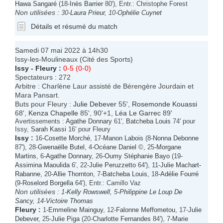
Hawa Sangaré
(18-
Inès Barrier
80'), Entr.: Christophe Forest
Non utilisées :
30-
Laura Prieur
, 10-
Ophélie Cuynet
Détails et résumé du match
Samedi 07 mai 2022 à 14h30
Issy-les-Moulineaux (Cité des Sports)
Issy
-
Fleury
:
0-5 (0-0)
Spectateurs : 272
Arbitre : Charlène Laur assisté de Bérengère Jourdain et
Mara Pansart.
Buts pour Fleury :
Julie Debever
55',
Rosemonde Kouassi
68',
Kenza Chapelle
85', 90'+1,
Léa Le Garrec
89'
Avertissements :
Agathe Donnary
61',
Batcheba Louis
74' pour
Issy,
Sarah Kassi
16' pour Fleury
Issy
:
16-
Cosette Morché
, 17-
Manon Labois
(8-
Nonna Debonne
87'), 28-
Gwenaëlle Butel
, 4-
Océane Daniel
©, 25-
Morgane
Martins
, 6-
Agathe Donnary
, 26-
Oumy Stéphanie Bayo
(19-
Assimina Maoulida
6', 22-
Julie Peruzzetto
64'), 11-
Julie Machart-
Rabanne
, 20-
Allie Thornton
, 7-
Batcheba Louis
, 18-
Adélie Fourré
(9-
Roselord Borgella
64'), Entr.: Camillo Vaz
Non utilisées :
1-
Kelly Rowswell
, 5-
Philippine Le Loup De
Sancy
, 14-
Victoire Thomas
Fleury
:
1-
Emmeline Mainguy
, 12-
Falonne Meffometou
, 17-
Julie
Debever
, 25-
Julie Piga
(20-
Charlotte Fernandes
84'), 7-
Marie