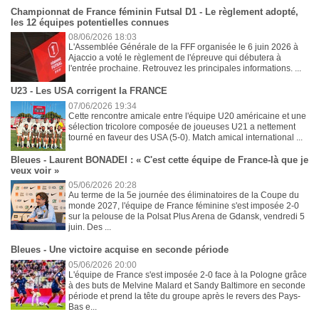
Championnat de France féminin Futsal D1 - Le règlement adopté,
les 12 équipes potentielles connues
08/06/2026 18:03
L'Assemblée Générale de la FFF organisée le 6 juin 2026 à
Ajaccio a voté le règlement de l'épreuve qui débutera à
l'entrée prochaine. Retrouvez les principales informations. ...
U23 - Les USA corrigent la FRANCE
07/06/2026 19:34
Cette rencontre amicale entre l'équipe U20 américaine et une
sélection tricolore composée de joueuses U21 a nettement
tourné en faveur des USA (5-0). Match amical international ...
Bleues - Laurent BONADEI : « C'est cette équipe de France-là que je
veux voir »
05/06/2026 20:28
Au terme de la 5e journée des éliminatoires de la Coupe du
monde 2027, l'équipe de France féminine s'est imposée 2-0
sur la pelouse de la Polsat Plus Arena de Gdansk, vendredi 5
juin. Des ...
Bleues - Une victoire acquise en seconde période
05/06/2026 20:00
L'équipe de France s'est imposée 2-0 face à la Pologne grâce
à des buts de Melvine Malard et Sandy Baltimore en seconde
période et prend la tête du groupe après le revers des Pays-
Bas e...