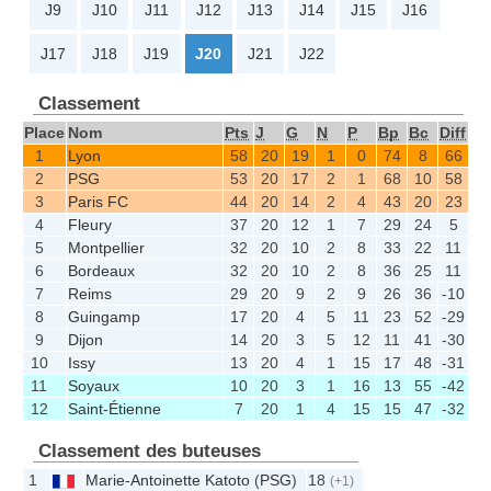
J9
J10
J11
J12
J13
J14
J15
J16
J17
J18
J19
J20
J21
J22
Classement
Place
Nom
Pts
J
G
N
P
Bp
Bc
Diff
1
Lyon
58
20
19
1
0
74
8
66
2
PSG
53
20
17
2
1
68
10
58
3
Paris FC
44
20
14
2
4
43
20
23
4
Fleury
37
20
12
1
7
29
24
5
5
Montpellier
32
20
10
2
8
33
22
11
6
Bordeaux
32
20
10
2
8
36
25
11
7
Reims
29
20
9
2
9
26
36
-10
8
Guingamp
17
20
4
5
11
23
52
-29
9
Dijon
14
20
3
5
12
11
41
-30
10
Issy
13
20
4
1
15
17
48
-31
11
Soyaux
10
20
3
1
16
13
55
-42
12
Saint-Étienne
7
20
1
4
15
15
47
-32
Classement des buteuses
1
Marie-Antoinette Katoto
(
PSG
)
18
(+1)