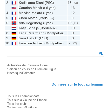
2
Kadidiatou Diani
(
PSG
)
13
(+3)
Catarina Macário
(
Lyon
)
13
4
Melvine Malard
(
Lyon
)
12
5
Clara Mateo
(
Paris FC
)
11
6
Ada Hegerberg
(
Lyon
)
10
(+1)
Katja Snoeijs
(
Bordeaux
)
10
8
Lena Petermann
(
Montpellier
)
9
9
Sara Däbritz
(
PSG
)
8
10
Faustine Robert
(
Montpellier
)
7
(+2)
PL
Actualités de Première Ligue
Saison en cours en Première Ligue
Historique/Palmarès
Données sur le foot au féminin
Tous les championnats
Tout sur la Coupe de France
Tous les clubs
Toutes les sélections