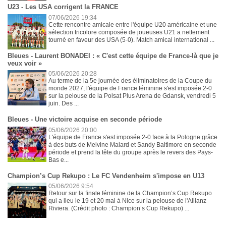
U23 - Les USA corrigent la FRANCE
07/06/2026 19:34
Cette rencontre amicale entre l'équipe U20 américaine et une
sélection tricolore composée de joueuses U21 a nettement
tourné en faveur des USA (5-0). Match amical international ...
Bleues - Laurent BONADEI : « C'est cette équipe de France-là que je
veux voir »
05/06/2026 20:28
Au terme de la 5e journée des éliminatoires de la Coupe du
monde 2027, l'équipe de France féminine s'est imposée 2-0
sur la pelouse de la Polsat Plus Arena de Gdansk, vendredi 5
juin. Des ...
Bleues - Une victoire acquise en seconde période
05/06/2026 20:00
L'équipe de France s'est imposée 2-0 face à la Pologne grâce
à des buts de Melvine Malard et Sandy Baltimore en seconde
période et prend la tête du groupe après le revers des Pays-
Bas e...
Champion’s Cup Rekupo : Le FC Vendenheim s'impose en U13
05/06/2026 9:54
Retour sur la finale féminine de la Champion’s Cup Rekupo
qui a lieu le 19 et 20 mai à Nice sur la pelouse de l'Allianz
Riviera. (Crédit photo : Champion’s Cup Rekupo) ...