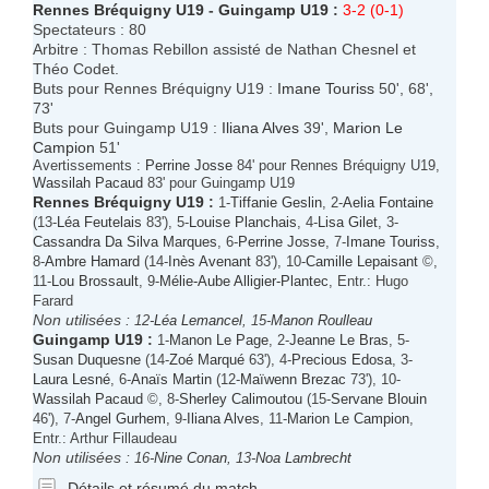
Rennes Bréquigny U19
-
Guingamp U19
:
3-2 (0-1)
Spectateurs : 80
Arbitre : Thomas Rebillon assisté de Nathan Chesnel et
Théo Codet.
Buts pour Rennes Bréquigny U19 :
Imane Touriss
50', 68',
73'
Buts pour Guingamp U19 :
Iliana Alves
39',
Marion Le
Campion
51'
Avertissements :
Perrine Josse
84' pour Rennes Bréquigny U19,
Wassilah Pacaud
83' pour Guingamp U19
Rennes Bréquigny U19
:
1-
Tiffanie Geslin
, 2-
Aelia Fontaine
(13-
Léa Feutelais
83'), 5-
Louise Planchais
, 4-
Lisa Gilet
, 3-
Cassandra Da Silva Marques
, 6-
Perrine Josse
, 7-
Imane Touriss
,
8-
Ambre Hamard
(14-
Inès Avenant
83'), 10-
Camille Lepaisant
©,
11-
Lou Brossault
, 9-
Mélie-Aube Alligier-Plantec
, Entr.: Hugo
Farard
Non utilisées :
12-
Léa Lemancel
, 15-
Manon Roulleau
Guingamp U19
:
1-
Manon Le Page
, 2-
Jeanne Le Bras
, 5-
Susan Duquesne
(14-
Zoé Marqué
63'), 4-
Precious Edosa
, 3-
Laura Lesné
, 6-
Anaïs Martin
(12-
Maïwenn Brezac
73'), 10-
Wassilah Pacaud
©, 8-
Sherley Calimoutou
(15-
Servane Blouin
46'), 7-
Angel Gurhem
, 9-
Iliana Alves
, 11-
Marion Le Campion
,
Entr.: Arthur Fillaudeau
Non utilisées :
16-
Nine Conan
, 13-
Noa Lambrecht
Détails et résumé du match