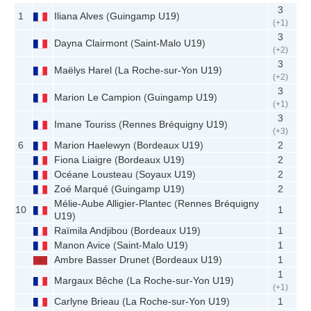
3
1
Iliana Alves
(
Guingamp U19
)
(+1)
3
Dayna Clairmont
(
Saint-Malo U19
)
(+2)
3
Maëlys Harel
(
La Roche-sur-Yon U19
)
(+2)
3
Marion Le Campion
(
Guingamp U19
)
(+1)
3
Imane Touriss
(
Rennes Bréquigny U19
)
(+3)
6
Marion Haelewyn
(
Bordeaux U19
)
2
Fiona Liaigre
(
Bordeaux U19
)
2
Océane Lousteau
(
Soyaux U19
)
2
Zoé Marqué
(
Guingamp U19
)
2
Mélie-Aube Alligier-Plantec
(
Rennes Bréquigny
10
1
U19
)
Raïmila Andjibou
(
Bordeaux U19
)
1
Manon Avice
(
Saint-Malo U19
)
1
Ambre Basser Drunet
(
Bordeaux U19
)
1
1
Margaux Bêche
(
La Roche-sur-Yon U19
)
(+1)
Carlyne Brieau
(
La Roche-sur-Yon U19
)
1