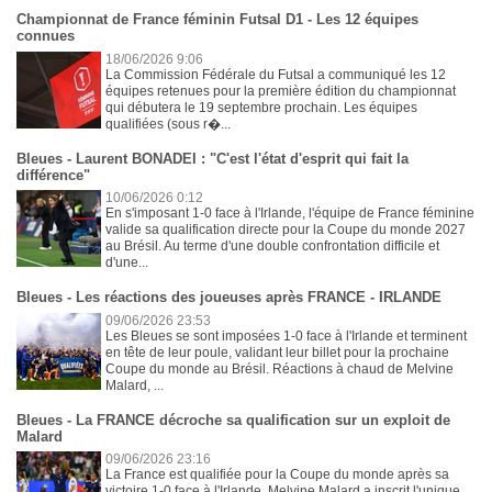
Championnat de France féminin Futsal D1 - Les 12 équipes
connues
18/06/2026 9:06
La Commission Fédérale du Futsal a communiqué les 12
équipes retenues pour la première édition du championnat
qui débutera le 19 septembre prochain. Les équipes
qualifiées (sous r�...
Bleues - Laurent BONADEI : "C'est l'état d'esprit qui fait la
différence"
10/06/2026 0:12
En s'imposant 1-0 face à l'Irlande, l'équipe de France féminine
valide sa qualification directe pour la Coupe du monde 2027
au Brésil. Au terme d'une double confrontation difficile et
d'une...
Bleues - Les réactions des joueuses après FRANCE - IRLANDE
09/06/2026 23:53
Les Bleues se sont imposées 1-0 face à l'Irlande et terminent
en tête de leur poule, validant leur billet pour la prochaine
Coupe du monde au Brésil. Réactions à chaud de Melvine
Malard, ...
Bleues - La FRANCE décroche sa qualification sur un exploit de
Malard
09/06/2026 23:16
La France est qualifiée pour la Coupe du monde après sa
victoire 1-0 face à l'Irlande. Melvine Malard a inscrit l'unique