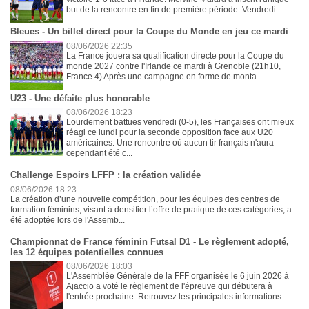
but de la rencontre en fin de première période. Vendredi...
Bleues - Un billet direct pour la Coupe du Monde en jeu ce mardi
08/06/2026 22:35
La France jouera sa qualification directe pour la Coupe du
monde 2027 contre l'Irlande ce mardi à Grenoble (21h10,
France 4) Après une campagne en forme de monta...
U23 - Une défaite plus honorable
08/06/2026 18:23
Lourdement battues vendredi (0-5), les Françaises ont mieux
réagi ce lundi pour la seconde opposition face aux U20
américaines. Une rencontre où aucun tir français n'aura
cependant été c...
Challenge Espoirs LFFP : la création validée
08/06/2026 18:23
La création d’une nouvelle compétition, pour les équipes des centres de
formation féminins, visant à densifier l’offre de pratique de ces catégories, a
été adoptée lors de l'Assemb...
Championnat de France féminin Futsal D1 - Le règlement adopté,
les 12 équipes potentielles connues
08/06/2026 18:03
L'Assemblée Générale de la FFF organisée le 6 juin 2026 à
Ajaccio a voté le règlement de l'épreuve qui débutera à
l'entrée prochaine. Retrouvez les principales informations. ...