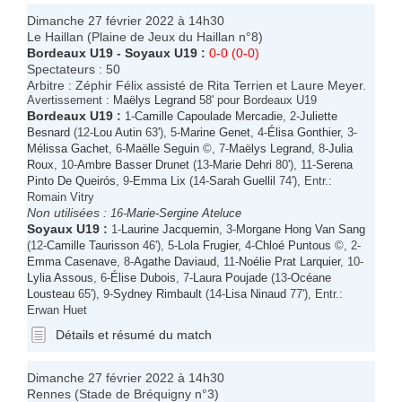
Dimanche 27 février 2022 à 14h30
Le Haillan (Plaine de Jeux du Haillan n°8)
Bordeaux U19
-
Soyaux U19
:
0-0 (0-0)
Spectateurs : 50
Arbitre : Zéphir Félix assisté de Rita Terrien et Laure Meyer.
Avertissement :
Maëlys Legrand
58' pour Bordeaux U19
Bordeaux U19
:
1-
Camille Capoulade Mercadie
, 2-
Juliette
Besnard
(12-
Lou Autin
63'), 5-
Marine Genet
, 4-
Élisa Gonthier
, 3-
Mélissa Gachet
, 6-
Maëlle Seguin
©, 7-
Maëlys Legrand
, 8-
Julia
Roux
, 10-
Ambre Basser Drunet
(13-
Marie Dehri
80'), 11-
Serena
Pinto De Queirós
, 9-
Emma Lix
(14-
Sarah Guellil
74'), Entr.:
Romain Vitry
Non utilisées :
16-
Marie-Sergine Ateluce
Soyaux U19
:
1-
Laurine Jacquemin
, 3-
Morgane Hong Van Sang
(12-
Camille Taurisson
46'), 5-
Lola Frugier
, 4-
Chloé Puntous
©, 2-
Emma Casenave
, 8-
Agathe Daviaud
, 11-
Noélie Prat Larquier
, 10-
Lylia Assous
, 6-
Élise Dubois
, 7-
Laura Poujade
(13-
Océane
Lousteau
65'), 9-
Sydney Rimbault
(14-
Lisa Ninaud
77'), Entr.:
Erwan Huet
Détails et résumé du match
Dimanche 27 février 2022 à 14h30
Rennes (Stade de Bréquigny n°3)