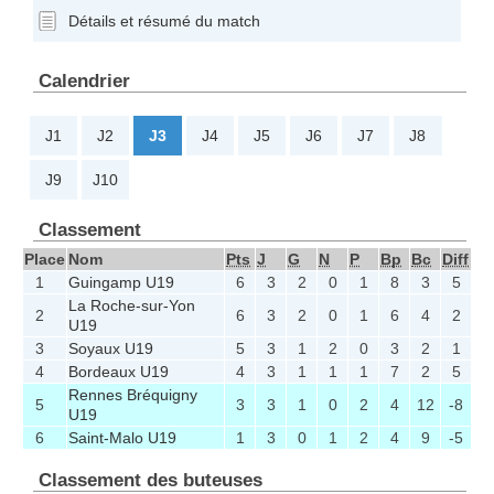
Détails et résumé du match
Calendrier
J1
J2
J3
J4
J5
J6
J7
J8
J9
J10
Classement
Place
Nom
Pts
J
G
N
P
Bp
Bc
Diff
1
Guingamp U19
6
3
2
0
1
8
3
5
La Roche-sur-Yon
2
6
3
2
0
1
6
4
2
U19
3
Soyaux U19
5
3
1
2
0
3
2
1
4
Bordeaux U19
4
3
1
1
1
7
2
5
Rennes Bréquigny
5
3
3
1
0
2
4
12
-8
U19
6
Saint-Malo U19
1
3
0
1
2
4
9
-5
Classement des buteuses