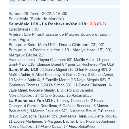
Samedi 26 février 2022 à 16h00
Saint-Malo (Stade de Marville)
Saint-Malo U19
-
La Roche-sur-Yon U19
:
2-3 (0-2)
Spectateurs : 30
Arbitre : Elie Pinault assisté de Maxime Bourde et Leian
Horel Pigre.
Buts pour Saint-Malo U19 :
Dayna Clairmont
73', 90'
Buts pour La Roche-sur-Yon U19 :
Maëlys Harel
15', 90',
Margaux Bêche
21'
Avertissements :
Dayna Clairmont
63',
Maëlle Aubin
71' pour
Saint-Malo U19,
Clarisse Braud
67' pour La Roche-sur-Yon U19
Saint-Malo U19
:
1-
Sonia Mignet
(16-
Chloé Frebourg
40'), 2-
Maëlle Aubin
, 5-
Alice Ronceray
, 4-
Galina Gras
, 3-
Manon Avice
,
10-
Noémie Audo
©, 6-
Camille Martin
(13-
Naya Megnin
82'), 7-
Edelwenn Thomas
(12-
Lila Simon
50'), 11-
Dayna Clairmont
, 9-
Jade Miriel
, 8-
Axelle Mendy
, Entr.: Roland Jamelot
Non utilisées :
14-
Orlane Guillou
, 15-
Azélie Marin
La Roche-sur-Yon U19
:
1-
Lonny Crepeau
©, 2-
Flavie
Granger
, 4-
Camille Retailleau
, 5-
Océane Bonneau
, 3-
Maéva
Beaumard
(13-
Manon Javaudin
87'), 6-
Agathe Braud
, 7-
Clarisse
Braud
(12-
Sacha Taupier
72'), 10-
Maëlys Harel
, 8-
Juliette Jolivet
,
11-
Louise Martineau
, 9-
Margaux Bêche
, Entr.: Florence Audouin
Non utilisées :
16-
Flavie David
, 14-
Flora Retailleau