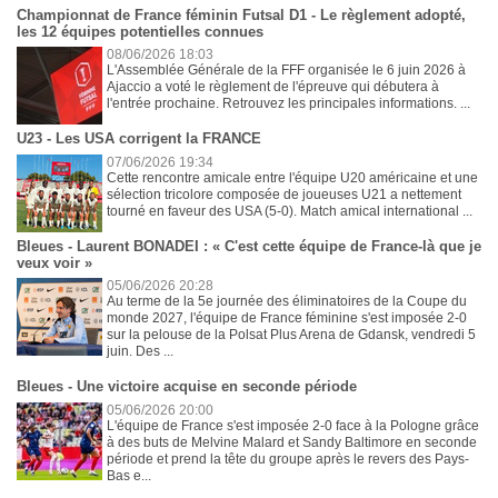
Championnat de France féminin Futsal D1 - Le règlement adopté,
les 12 équipes potentielles connues
08/06/2026 18:03
L'Assemblée Générale de la FFF organisée le 6 juin 2026 à
Ajaccio a voté le règlement de l'épreuve qui débutera à
l'entrée prochaine. Retrouvez les principales informations. ...
U23 - Les USA corrigent la FRANCE
07/06/2026 19:34
Cette rencontre amicale entre l'équipe U20 américaine et une
sélection tricolore composée de joueuses U21 a nettement
tourné en faveur des USA (5-0). Match amical international ...
Bleues - Laurent BONADEI : « C'est cette équipe de France-là que je
veux voir »
05/06/2026 20:28
Au terme de la 5e journée des éliminatoires de la Coupe du
monde 2027, l'équipe de France féminine s'est imposée 2-0
sur la pelouse de la Polsat Plus Arena de Gdansk, vendredi 5
juin. Des ...
Bleues - Une victoire acquise en seconde période
05/06/2026 20:00
L'équipe de France s'est imposée 2-0 face à la Pologne grâce
à des buts de Melvine Malard et Sandy Baltimore en seconde
période et prend la tête du groupe après le revers des Pays-
Bas e...