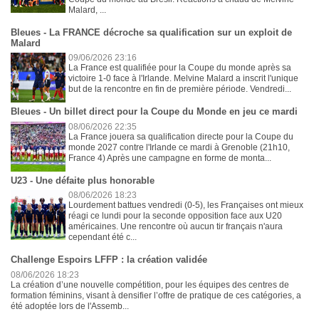
Malard, ...
Bleues - La FRANCE décroche sa qualification sur un exploit de
Malard
09/06/2026 23:16
La France est qualifiée pour la Coupe du monde après sa
victoire 1-0 face à l'Irlande. Melvine Malard a inscrit l'unique
but de la rencontre en fin de première période. Vendredi...
Bleues - Un billet direct pour la Coupe du Monde en jeu ce mardi
08/06/2026 22:35
La France jouera sa qualification directe pour la Coupe du
monde 2027 contre l'Irlande ce mardi à Grenoble (21h10,
France 4) Après une campagne en forme de monta...
U23 - Une défaite plus honorable
08/06/2026 18:23
Lourdement battues vendredi (0-5), les Françaises ont mieux
réagi ce lundi pour la seconde opposition face aux U20
américaines. Une rencontre où aucun tir français n'aura
cependant été c...
Challenge Espoirs LFFP : la création validée
08/06/2026 18:23
La création d’une nouvelle compétition, pour les équipes des centres de
formation féminins, visant à densifier l’offre de pratique de ces catégories, a
été adoptée lors de l'Assemb...