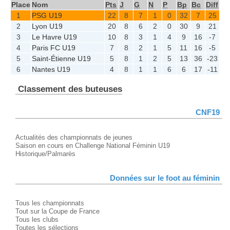
Place
Nom
Pts
J
G
N
P
Bp
Bc
Diff
1
PSG U19
22
8
7
1
0
32
7
25
2
Lyon U19
20
8
6
2
0
30
9
21
3
Le Havre U19
10
8
3
1
4
9
16
-7
4
Paris FC U19
7
8
2
1
5
11
16
-5
5
Saint-Étienne U19
5
8
1
2
5
13
36
-23
6
Nantes U19
4
8
1
1
6
6
17
-11
Classement des buteuses
CNF19
Actualités des championnats de jeunes
Saison en cours en Challenge National Féminin U19
Historique/Palmarès
Données sur le foot au féminin
Tous les championnats
Tout sur la Coupe de France
Tous les clubs
Toutes les sélections