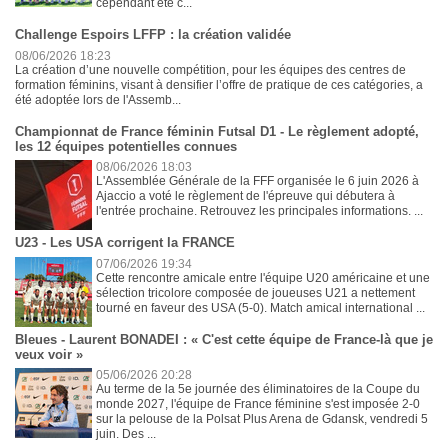
cependant été c...
Challenge Espoirs LFFP : la création validée
08/06/2026 18:23
La création d’une nouvelle compétition, pour les équipes des centres de
formation féminins, visant à densifier l’offre de pratique de ces catégories, a
été adoptée lors de l'Assemb...
Championnat de France féminin Futsal D1 - Le règlement adopté,
les 12 équipes potentielles connues
08/06/2026 18:03
L'Assemblée Générale de la FFF organisée le 6 juin 2026 à
Ajaccio a voté le règlement de l'épreuve qui débutera à
l'entrée prochaine. Retrouvez les principales informations. ...
U23 - Les USA corrigent la FRANCE
07/06/2026 19:34
Cette rencontre amicale entre l'équipe U20 américaine et une
sélection tricolore composée de joueuses U21 a nettement
tourné en faveur des USA (5-0). Match amical international ...
Bleues - Laurent BONADEI : « C'est cette équipe de France-là que je
veux voir »
05/06/2026 20:28
Au terme de la 5e journée des éliminatoires de la Coupe du
monde 2027, l'équipe de France féminine s'est imposée 2-0
sur la pelouse de la Polsat Plus Arena de Gdansk, vendredi 5
juin. Des ...