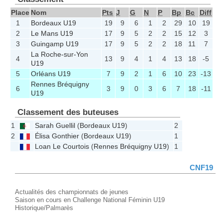
Place
Nom
Pts
J
G
N
P
Bp
Bc
Diff
1
Bordeaux U19
19
9
6
1
2
29
10
19
2
Le Mans U19
17
9
5
2
2
15
12
3
3
Guingamp U19
17
9
5
2
2
18
11
7
La Roche-sur-Yon
4
13
9
4
1
4
13
18
-5
U19
5
Orléans U19
7
9
2
1
6
10
23
-13
Rennes Bréquigny
6
3
9
0
3
6
7
18
-11
U19
Classement des buteuses
1
Sarah Guellil
(
Bordeaux U19
)
2
2
Élisa Gonthier
(
Bordeaux U19
)
1
Loan Le Courtois
(
Rennes Bréquigny U19
)
1
CNF19
Actualités des championnats de jeunes
Saison en cours en Challenge National Féminin U19
Historique/Palmarès