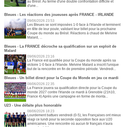
au Brésil. Au terme d'une double confrontation difficile et
d'une...
Bleues - Les réactions des joueuses après FRANCE - IRLANDE
09/06/2026 23:53
Les Bleues se sont imposées 1-0 face à l'Irlande et terminent
en tête de leur poule, validant leur billet pour la prochaine
Coupe du monde au Brésil. Réactions à chaud de Melvine
Malard, ...
Bleues - La FRANCE décroche sa qualification sur un exploit de
Malard
09/06/2026 23:16
La France est qualifiée pour la Coupe du monde après sa
victoire 1-0 face à l'Irlande. Melvine Malard a inscrit l'unique
but de la rencontre en fin de première période. Vendredi...
Bleues - Un billet direct pour la Coupe du Monde en jeu ce mardi
08/06/2026 22:35
La France jouera sa qualification directe pour la Coupe du
monde 2027 contre l'Irlande ce mardi à Grenoble (21h10,
France 4) Après une campagne en forme de monta...
U23 - Une défaite plus honorable
08/06/2026 18:23
Lourdement battues vendredi (0-5), les Françaises ont mieux
réagi ce lundi pour la seconde opposition face aux U20
américaines. Une rencontre où aucun tir français n'aura