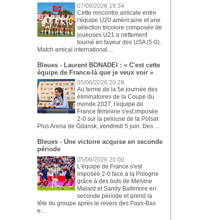
07/06/2026 19:34
Cette rencontre amicale entre
l'équipe U20 américaine et une
sélection tricolore composée de
joueuses U21 a nettement
tourné en faveur des USA (5-0).
Match amical international ...
Bleues - Laurent BONADEI : « C'est cette
équipe de France-là que je veux voir »
05/06/2026 20:28
Au terme de la 5e journée des
éliminatoires de la Coupe du
monde 2027, l'équipe de
France féminine s'est imposée
2-0 sur la pelouse de la Polsat
Plus Arena de Gdansk, vendredi 5 juin. Des ...
Bleues - Une victoire acquise en seconde
période
05/06/2026 20:00
L'équipe de France s'est
imposée 2-0 face à la Pologne
grâce à des buts de Melvine
Malard et Sandy Baltimore en
seconde période et prend la
tête du groupe après le revers des Pays-Bas
e...