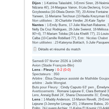
Dijon
:
1-
Katriina Talaslahti
, 3-
Emmi Siren
, 28-
Noémi
Ndzana
46'), 24-
Margaux Vairon
, 8-
Léa Declercq
, 6-
Li
Grzybowska
(16-
Oliwia Domin
79'), 20-
Aïrine Fontaine
Yanwen
, 11-
Meriame Terchoun
(10-
Nadia Krezyman
61'
Non utilisées :
30-
Charlotte Verdier
, 26-
Kate Taylor
Nantes
:
1-
Emily Burns
, 17-
Julie Machart-Rabanne
, 
Nelly Da Cruz Rodrigues
, 28-
Julie Swierot
, 18-
Mélissa
90'+4), 77-
Mariam Toloba
(26-
Léa Khelifi
77'), 21-
Louis
Calba
(10-
Camille Robillard
77'), Entr.: Nicolas Chabot
Non utilisées :
23-
Kateryna Boklach
, 5-
Julie Pasquer
Détails et résumé du match
Samedi 07 février 2026 à 14h00
Avion (Stade François-Blin)
Lens
-
Fleury
:
0-2 (0-0)
Spectateurs : 350
Arbitre : Élisa Daupeux assisté de Mathilde Gouj
arbitre : Jade Mongiat.
Buts pour Fleury :
Cindy Caputo
63' pen.,
Émelyn
Avertissements :
Romane Lejeune
6',
Clara Bertrand
3
Lens,
Annaïg Butel
24',
Shana Chossenotte
31',
Émely
Lens
:
1-
Maddy Anderson
, 13-
Manon Revelli
, 29-
Emm
Lejeune
(3-
Jennyfer Limage
25'), 2-
Mareme Babou
, 20
Polito
, 24-
Louann Archier
, 11-
Kaîna El Koumir
(10-
Adè