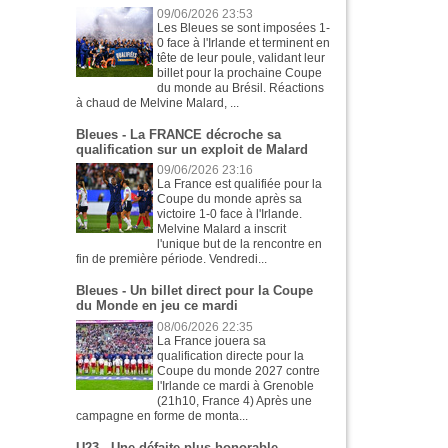
09/06/2026 23:53
Les Bleues se sont imposées 1-
0 face à l'Irlande et terminent en
tête de leur poule, validant leur
billet pour la prochaine Coupe
du monde au Brésil. Réactions
à chaud de Melvine Malard, ...
Bleues - La FRANCE décroche sa
qualification sur un exploit de Malard
09/06/2026 23:16
La France est qualifiée pour la
Coupe du monde après sa
victoire 1-0 face à l'Irlande.
Melvine Malard a inscrit
l'unique but de la rencontre en
fin de première période. Vendredi...
Bleues - Un billet direct pour la Coupe
du Monde en jeu ce mardi
08/06/2026 22:35
La France jouera sa
qualification directe pour la
Coupe du monde 2027 contre
l'Irlande ce mardi à Grenoble
(21h10, France 4) Après une
campagne en forme de monta...
U23 - Une défaite plus honorable