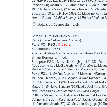
Le Havre
:
16-
Laëtitia Philippe
, 18-
Éva Kouache
, 3-
Á
Romane Enguehard
©, 17-
Sarah Kassi
(15-
Maïté Bouc
49'), 11-
Mélinda Mendy
(20-
Fanny Rossi
46'), 23-
Jade 
Stievenart
(80-
Ema Paljević
85'), 10-
Madeline Roth
, E
Non utilisées :
29-
Élisa Launay
, 19-
Esther Mbakem N
Détails et résumé du match
Samedi 07 février 2026 à 21h05
Paris (Stade Sébastien-Charléty)
Paris FC
-
PSG
:
0-3 (0-3)
Spectateurs : 4679
Arbitre : Audrey Gerbel assisté de Siham Boudina
Siham Benmahammed.
Buts pour PSG :
Merveille Kanjinga
14', 35',
Romé
Avertissements :
Maëlle Garbino
49',
Anaële Le Mogu
Mendy
85' pour Paris FC,
Merveille Kanjinga
8',
Thini
Paris FC
:
16-
Mylène Chavas
, 18-
Melween N'Dongal
19-
Théa Greboval
, 3-
Lou Bogaert
, 4-
Kaja Korošec
, 24-
81'), 11-
Sheika Scott
(21-
Océane Picard
46'), 7-
Maëlle
Mateo
©, 15-
Hawa Sangaré
(20-
Klaudia Jedlińska
46')
Non utilisées :
1-
Inès Marques
, 26-
Fiona Liaigre
PSG
:
27-
Mary Earps
, 12-
Isabela Chagas
, 5-
Élisa De
Carmona
, 7-
Sakina Karchaoui
©, 14-
Jackie Groenen
(
(11-
Florianne Jourde
87'), 30-
Merveille Kanjinga
(10-
Ra