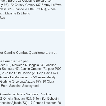
ngela Barón
, 28-
Célestine Boisard
, 14-
ly
66'), 22-
Christy Gavory
(37-
Emmy Lefèvre
Nassi
(21-
Chancelle Effa Effa
66'), 7-
Zoé
ntr.: Maxime Di Liberto
iaro
 et Camille Comba. Quatrième arbitre :
e Leuchter
28' pen.
edec
51',
Melween N'Dongala
54',
Maeline
ba Samoura
47',
Jackie Groenen
71' pour PSG
a
, 2-
Célina Ould Hocine
(29-
Deja Davis
67'),
Anaële Le Moguedec
(27-
Maeline Mendy
 Garbino
(9-
Lorena Azzaro
67'), 10-
Clara
, Entr.: Sandrine Soubeyrand
 Almeida
, 2-
Thiniba Samoura
, 77-
Olga
21-
Ornella Graziani
81'), 6-
Jennifer Echegini
sheedat Ajibade
73'), 17-
Romée Leuchter
, 20-