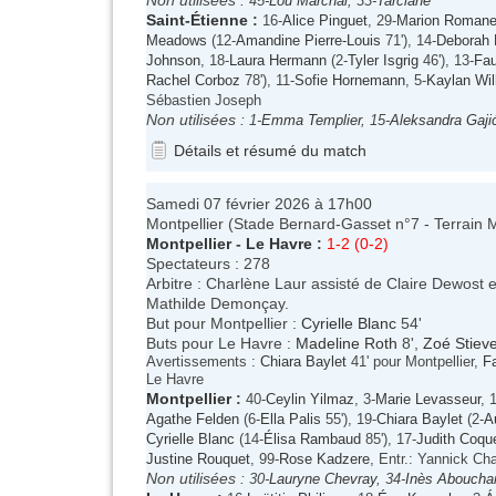
45-
Lou Marchal
, 33-
Tarciane
Saint-Étienne
:
16-
Alice Pinguet
, 29-
Marion Romanel
Meadows
(12-
Amandine Pierre-Louis
71'), 14-
Deborah 
Johnson
, 18-
Laura Hermann
(2-
Tyler Isgrig
46'), 13-
Fau
Rachel Corboz
78'), 11-
Sofie Hornemann
, 5-
Kaylan Wil
Sébastien Joseph
Non utilisées :
1-
Emma Templier
, 15-
Aleksandra Gaji
Détails et résumé du match
Samedi 07 février 2026 à 17h00
Montpellier (Stade Bernard-Gasset n°7 - Terrain
Montpellier
-
Le Havre
:
1-2 (0-2)
Spectateurs : 278
Arbitre : Charlène Laur assisté de Claire Dewost e
Mathilde Demonçay.
But pour Montpellier :
Cyrielle Blanc
54'
Buts pour Le Havre :
Madeline Roth
8',
Zoé Stiev
Avertissements :
Chiara Baylet
41' pour Montpellier,
F
Le Havre
Montpellier
:
40-
Ceylin Yilmaz
, 3-
Marie Levasseur
, 
Agathe Felden
(6-
Ella Palis
55'), 19-
Chiara Baylet
(2-
A
Cyrielle Blanc
(14-
Élisa Rambaud
85'), 17-
Judith Coqu
Justine Rouquet
, 99-
Rose Kadzere
, Entr.: Yannick Ch
Non utilisées :
30-
Lauryne Chevray
, 34-
Inès Abouchar