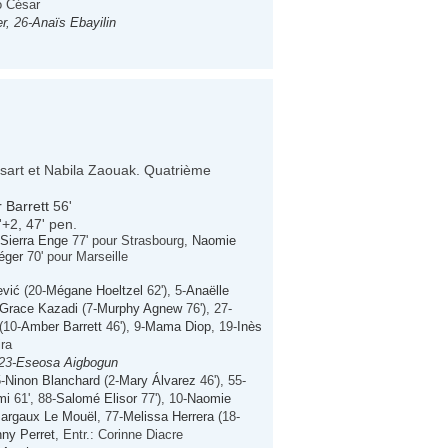
o César
r
, 26-
Anaïs Ebayilin
assart et Nabila Zaouak. Quatrième
 Barrett
56'
'+2, 47' pen.
Sierra Enge
77' pour Strasbourg,
Naomie
éger
70' pour Marseille
ević
(20-
Mégane Hoeltzel
62'), 5-
Anaëlle
Grace Kazadi
(7-
Murphy Agnew
76'), 27-
(10-
Amber Barrett
46'), 9-
Mama Diop
, 19-
Inès
ira
 23-
Eseosa Aigbogun
-
Ninon Blanchard
(2-
Mary Álvarez
46'), 55-
mi
61', 88-
Salomé Elisor
77'), 10-
Naomie
argaux Le Mouël
, 77-
Melissa Herrera
(18-
ny Perret
, Entr.: Corinne Diacre