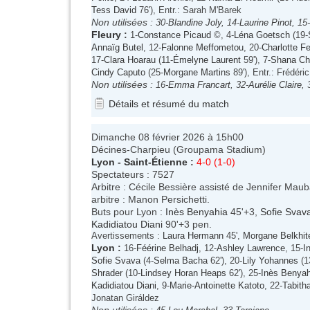
Tess David
76'), Entr.: Sarah M'Barek
Non utilisées :
30-
Blandine Joly
, 14-
Laurine Pinot
, 15-
Fleury
:
1-
Constance Picaud
©, 4-
Léna Goetsch
(19-
Annaïg Butel
, 12-
Falonne Meffometou
, 20-
Charlotte F
17-
Clara Hoarau
(11-
Émelyne Laurent
59'), 7-
Shana Ch
Cindy Caputo
(25-
Morgane Martins
89'), Entr.: Frédéri
Non utilisées :
16-
Emma Francart
, 32-
Aurélie Claire
, 
Détails et résumé du match
Dimanche 08 février 2026 à 15h00
Décines-Charpieu (Groupama Stadium)
Lyon
-
Saint-Étienne
:
4-0 (1-0)
Spectateurs : 7527
Arbitre : Cécile Bessière assisté de Jennifer Mau
arbitre : Manon Persichetti.
Buts pour Lyon :
Inès Benyahia
45'+3,
Sofie Svav
Kadidiatou Diani
90'+3 pen.
Avertissements :
Laura Hermann
45',
Morgane Belkhit
Lyon
:
16-
Féérine Belhadj
, 12-
Ashley Lawrence
, 15-
I
Sofie Svava
(4-
Selma Bacha
62'), 20-
Lily Yohannes
(1
Shrader
(10-
Lindsey Horan Heaps
62'), 25-
Inès Benyah
Kadidiatou Diani
, 9-
Marie-Antoinette Katoto
, 22-
Tabith
Jonatan Giráldez
Non utilisées :