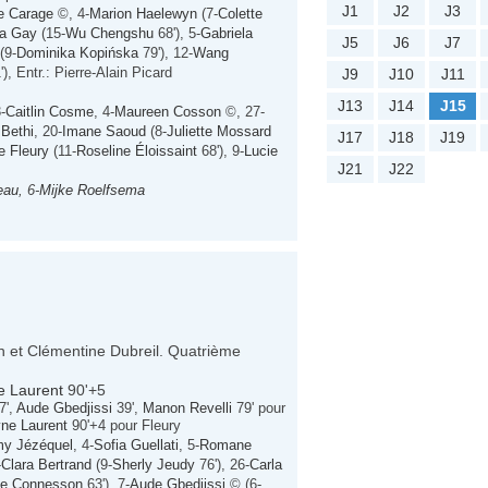
J1
J2
J3
e Carage
©, 4-
Marion Haelewyn
(7-
Colette
na Gay
(15-
Wu Chengshu
68'), 5-
Gabriela
J5
J6
J7
(9-
Dominika Kopińska
79'), 12-
Wang
), Entr.: Pierre-Alain Picard
J9
J10
J11
J13
J14
J15
3-
Caitlin Cosme
, 4-
Maureen Cosson
©, 27-
 Bethi
, 20-
Imane Saoud
(8-
Juliette Mossard
J17
J18
J19
e Fleury
(11-
Roseline Éloissaint
68'), 9-
Lucie
J21
J22
eau
, 6-
Mijke Roelfsema
on et Clémentine Dubreil. Quatrième
e Laurent
90'+5
7',
Aude Gbedjissi
39',
Manon Revelli
79' pour
ne Laurent
90'+4 pour Fleury
y Jézéquel
, 4-
Sofia Guellati
, 5-
Romane
-
Clara Bertrand
(9-
Sherly Jeudy
76'), 26-
Carla
le Connesson
63'), 7-
Aude Gbedjissi
© (6-