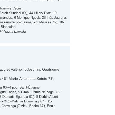
Naomie Vagre
Sarah Sundahl
89'), 44-
Hillary Diaz
, 10-
ernandes
, 6-
Monique Ngock
, 28-
Inès Jaurena
,
ossenotte
(29-
Salima Sidi Moussa
76'), 18-
c Biancalani
34-
Naomi Ekwalla
bacq et Valérie Todeschini. Quatrième
a
46',
Marie-Antoinette Katoto
71',
er
90'+4 pour Saint-Étienne
ngrid Engen
, 5-
Elma Junttila Nelhage
, 23-
3-
Damaris Egurrola
62'), 8-
Korbin Albert
ia
© (6-
Melchie Dumornay
67'), 11-
a Chawinga
(7-
Vicki Becho
67'), Entr.: