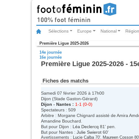
Sélections
Europe
National
Région
Première Ligue 2025-2026
14e journée
16e journée
Première Ligue 2025-2026 - 15
Fiches des matchs
Samedi 07 février 2026 à 17h00
Dijon (Stade Gaston-Gérard)
Dijon
-
Nantes
:
1-1 (0-0)
Spectateurs : 509
Arbitre : Morgane Chignard assisté de Amira Amdo
Amandine Bouchard.
But pour Dijon :
Léa Declercq
81' pen.
But pour Nantes :
Julie Swierot
60'
Avertissements :
Lucie Calba
70',
Maureen Cosson
80'