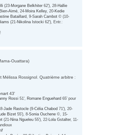
li
(23-
Morgane Belkhiter
62'), 28-
Hallie
Bien-Aimé
, 24-
Moira Kelley
, 20-
Kedie
stine Bataillard
, 9-
Sarah Cambot
© (10-
liams
(21-
Nikolina Istocki
62'), Entr.:
ć
 Mama-Ouattara)
t Mélissa Rossignol. Quatrième arbitre :
enart
43'
anny Rossi
51',
Romane Enguehard
65' pour
18-
Jade Rastocle
(9-
Célia Chabod
71'), 20-
ude Bizet
55'), 8-
Sonia Ouchene
©, 15-
et
(21-
Nina Ngueleu
55'), 22-
Lola Gstalter
, 11-
andioux
if