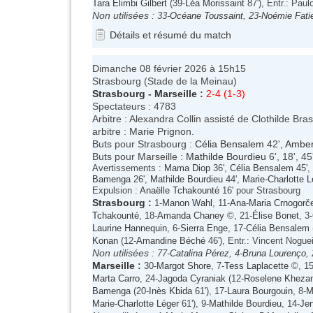
Tara Elimbi Gilbert
(39-
Léa Morissaint
87'), Entr.: Paul
Non utilisées :
33-
Océane Toussaint
, 23-
Noémie Fatie
Détails et résumé du match
Dimanche 08 février 2026 à 15h15
Strasbourg (Stade de la Meinau)
Strasbourg
-
Marseille
:
2-4 (1-3)
Spectateurs : 4783
Arbitre : Alexandra Collin assisté de Clothilde Br
arbitre : Marie Prignon.
Buts pour Strasbourg :
Célia Bensalem
42',
Amber
Buts pour Marseille :
Mathilde Bourdieu
6', 18', 45
Avertissements :
Mama Diop
36',
Célia Bensalem
45',
Bamenga
26',
Mathilde Bourdieu
44',
Marie-Charlotte L
Expulsion :
Anaëlle Tchakounté
16' pour Strasbourg
Strasbourg
:
1-
Manon Wahl
, 11-
Ana-Maria Crnogorč
Tchakounté
, 18-
Amanda Chaney
©, 21-
Élise Bonet
, 3-
Laurine Hannequin
, 6-
Sierra Enge
, 17-
Célia Bensalem
Konan
(12-
Amandine Béché
46'), Entr.: Vincent Nogue
Non utilisées :
77-
Catalina Pérez
, 4-
Bruna Lourenço
,
Marseille
:
30-
Margot Shore
, 7-
Tess Laplacette
©, 15
Marta Carro
, 24-
Jagoda Cyraniak
(12-
Roselene Kheza
Bamenga
(20-
Inès Kbida
61'), 17-
Laura Bourgouin
, 8-
M
Marie-Charlotte Léger
61'), 9-
Mathilde Bourdieu
, 14-
Jen