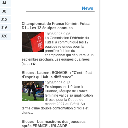
J4
News
J8
J12
Championnat de France féminin Futsal
J16
D1 - Les 12 équipes connues
18/06/2026 9:06
J20
La Commission Fédérale du
Futsal a communiqué les 12
équipes retenues pour la
première édition du
championnat qui débutera le 19
septembre prochain. Les équipes qualifiées
(sous r�...
Bleues - Laurent BONADEI : "C'est l'état
d'esprit qui fait la différence"
10/06/2026 0:12
En s'imposant 1-0 face à
l'Irlande, l'équipe de France
féminine valide sa qualification
directe pour la Coupe du
monde 2027 au Brésil. Au
terme d'une double confrontation difficile et
d'une...
Bleues - Les réactions des joueuses
après FRANCE - IRLANDE