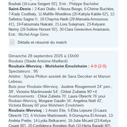
Bouhati
(16-
Luna Sergent
55'), Entr.: Philippe Bachelier
Saint-Denis
:
2-
Kani Diallo
, 4-
Noura Beogo
, 6-
Chirine Buchère
,
7-
Kady Coulibaly
, 11-
Mafille Woedikou
(20-
Kahyla Kabile
62'), 12-
Safietou Sagna
©, 18-
Chayma Harib
(28-
Manuela Amoussou
41'), 19-
Fatoumata Niakaté
, 21-
Lora Sulejmani
, 23-
Kelyann
Neriny
(29-
Solène Honoré
55'), 30-
Clara Geneviève Anastasie
,
Entr.: Michel-Ange Gims
Détails et résumé du match
Dimanche 28 septembre 2025 à 15h00
Roubaix (Stade Antoine-Maillard)
Roubaix-Wervicq
-
Molsheim Ernolsheim
:
4-0 (2-0)
Spectateurs : 95
Arbitre : Sylvia Philion assisté de Sara Decoker et Manon
Lebeau.
Buts pour Roubaix-Wervicq :
Justine Rougemont
24' pen.,
38',
Victoire Martinowski
54',
Chloé Zubieta
90'+4
Avertissements :
Chloé Zubieta
70',
Laura Obrecht
76' pour
Roubaix-Wervicq,
Morgane Gaudin
34',
Angelina Noël
42',
Victoria Bissey
60' pour Molsheim Ernolsheim
Roubaix-Wervicq
:
1-
Anaïs Elie
, 5-
Éléa Lejeune
(3-
Laura
Obrecht
72'), 6-
Victoire Martinowski
, 8-
Oumayma El Amrani
, 13-
Andréa Prette
, 14-
Lydia Belkacemi
, 19-
Julie Micard
(23-
Keilya
Coupé
80'), 20-
Confidence Bongben Buh
(10-
Heïta Baradji
80'),