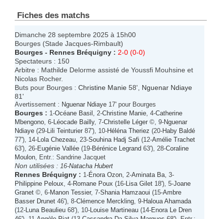
Fiches des matchs
Dimanche 28 septembre 2025 à 15h00
Bourges (Stade Jacques-Rimbault)
Bourges
-
Rennes Bréquigny
:
2-0 (0-0)
Spectateurs : 150
Arbitre : Mathilde Delorme assisté de Youssfi Mouhsine et
Nicolas Rocher.
Buts pour Bourges :
Christine Manie
58',
Nguenar Ndiaye
81'
Avertissement :
Nguenar Ndiaye
17' pour Bourges
Bourges
:
1-
Océane Basil
, 2-
Christine Manie
, 4-
Catherine
Mbengono
, 6-
Léocade Bailly
, 7-
Christelle Léger
©, 9-
Nguenar
Ndiaye
(29-
Lili Teinturier
87'), 10-
Héléna Theriez
(20-
Haby Baldé
77'), 14-
Lola Chezeau
, 23-
Souhina Hadj Safi
(12-
Amélie Trachet
63'), 26-
Eugénie Vallée
(19-
Bérénice Legrand
63'), 28-
Coraline
Moulon
, Entr.: Sandrine Jacquet
Non utilisées :
16-
Natacha Hubert
Rennes Bréquigny
:
1-
Énora Ozon
, 2-
Aminata Ba
, 3-
Philippine Peloux
, 4-
Romane Poux
(16-
Lisa Gilet
18'), 5-
Joane
Granet
©, 6-
Manon Tessier
, 7-
Shania Hamzaoui
(15-
Ambre
Basser Drunet
46'), 8-
Clémence Merckling
, 9-
Haloua Ahamada
(12-
Luna Beaulieu
68'), 10-
Louise Martineau
(14-
Enora Le Dren
46'), 11-
Angèle Piat
(13-
Cassandra Da Silva Marques
68'), Entr.: