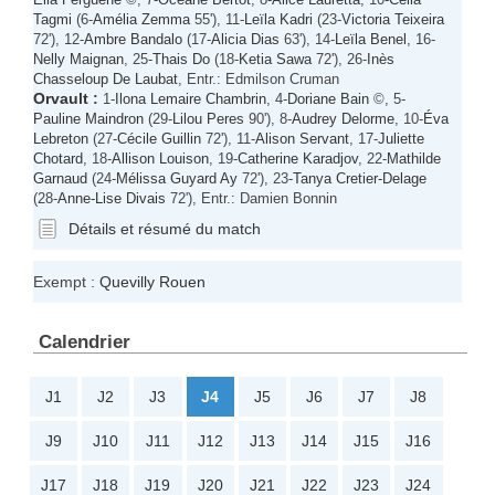
Tagmi
(6-
Amélia Zemma
55'), 11-
Leïla Kadri
(23-
Victoria Teixeira
72'), 12-
Ambre Bandalo
(17-
Alicia Dias
63'), 14-
Leïla Benel
, 16-
Nelly Maignan
, 25-
Thais Do
(18-
Ketia Sawa
72'), 26-
Inès
Chasseloup De Laubat
, Entr.: Edmilson Cruman
Orvault
:
1-
Ilona Lemaire Chambrin
, 4-
Doriane Bain
©, 5-
Pauline Maindron
(29-
Lilou Peres
90'), 8-
Audrey Delorme
, 10-
Éva
Lebreton
(27-
Cécile Guillin
72'), 11-
Alison Servant
, 17-
Juliette
Chotard
, 18-
Allison Louison
, 19-
Catherine Karadjov
, 22-
Mathilde
Garnaud
(24-
Mélissa Guyard Ay
72'), 23-
Tanya Cretier-Delage
(28-
Anne-Lise Divais
72'), Entr.: Damien Bonnin
Détails et résumé du match
Exempt :
Quevilly Rouen
Calendrier
J1
J2
J3
J4
J5
J6
J7
J8
J9
J10
J11
J12
J13
J14
J15
J16
J17
J18
J19
J20
J21
J22
J23
J24