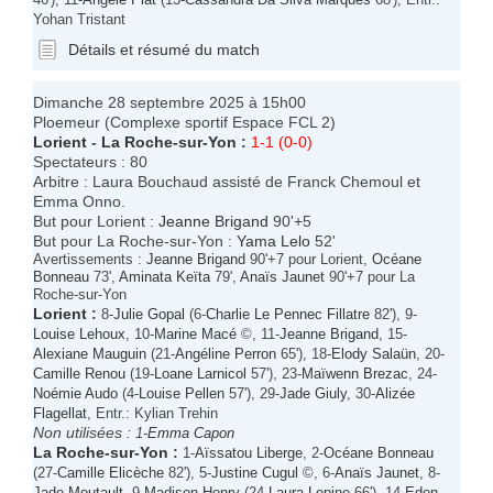
Yohan Tristant
Détails et résumé du match
Dimanche 28 septembre 2025 à 15h00
Ploemeur (Complexe sportif Espace FCL 2)
Lorient
-
La Roche-sur-Yon
:
1-1 (0-0)
Spectateurs : 80
Arbitre : Laura Bouchaud assisté de Franck Chemoul et
Emma Onno.
But pour Lorient :
Jeanne Brigand
90'+5
But pour La Roche-sur-Yon :
Yama Lelo
52'
Avertissements :
Jeanne Brigand
90'+7 pour Lorient,
Océane
Bonneau
73',
Aminata Keïta
79',
Anaïs Jaunet
90'+7 pour La
Roche-sur-Yon
Lorient
:
8-
Julie Gopal
(6-
Charlie Le Pennec Fillatre
82'), 9-
Louise Lehoux
, 10-
Marine Macé
©, 11-
Jeanne Brigand
, 15-
Alexiane Mauguin
(21-
Angéline Perron
65'), 18-
Elody Salaün
, 20-
Camille Renou
(19-
Loane Larnicol
57'), 23-
Maïwenn Brezac
, 24-
Noémie Audo
(4-
Louise Pellen
57'), 29-
Jade Giuly
, 30-
Alizée
Flagellat
, Entr.: Kylian Trehin
Non utilisées :
1-
Emma Capon
La Roche-sur-Yon
:
1-
Aïssatou Liberge
, 2-
Océane Bonneau
(27-
Camille Elicèche
82'), 5-
Justine Cugul
©, 6-
Anaïs Jaunet
, 8-
Jade Moutault
, 9-
Madison Henry
(24-
Laura Lepine
66'), 14-
Eden