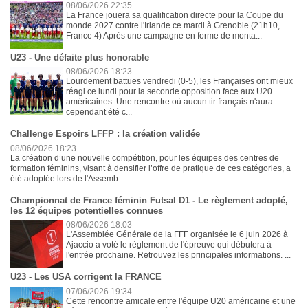
08/06/2026 22:35
La France jouera sa qualification directe pour la Coupe du
monde 2027 contre l'Irlande ce mardi à Grenoble (21h10,
France 4) Après une campagne en forme de monta...
U23 - Une défaite plus honorable
08/06/2026 18:23
Lourdement battues vendredi (0-5), les Françaises ont mieux
réagi ce lundi pour la seconde opposition face aux U20
américaines. Une rencontre où aucun tir français n'aura
cependant été c...
Challenge Espoirs LFFP : la création validée
08/06/2026 18:23
La création d’une nouvelle compétition, pour les équipes des centres de
formation féminins, visant à densifier l’offre de pratique de ces catégories, a
été adoptée lors de l'Assemb...
Championnat de France féminin Futsal D1 - Le règlement adopté,
les 12 équipes potentielles connues
08/06/2026 18:03
L'Assemblée Générale de la FFF organisée le 6 juin 2026 à
Ajaccio a voté le règlement de l'épreuve qui débutera à
l'entrée prochaine. Retrouvez les principales informations. ...
U23 - Les USA corrigent la FRANCE
07/06/2026 19:34
Cette rencontre amicale entre l'équipe U20 américaine et une