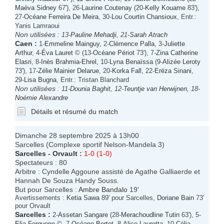
Maéva Sidney
67'), 26-
Laurine Coutenay
(20-
Kelly Kouame
83'),
27-
Océane Ferreira De Meira
, 30-
Lou Courtin Chansioux
, Entr.:
Yanis Lamraoui
Non utilisées :
13-
Pauline Mehadji
, 21-
Sarah Atrach
Caen
:
1-
Emmeline Mainguy
, 2-
Clémence Palla
, 3-
Juliette
Arthur
, 4-
Éva Lauret
© (13-
Océane Périot
73'), 7-
Zina Catherine
Elasri
, 8-
Inès Brahmia-Ehrel
, 10-
Lyna Benaïssa
(9-
Alizée Leroty
73'), 17-
Zélie Mainier Delarue
, 20-
Korka Fall
, 22-
Erëza Sinani
,
29-
Lisa Bugna
, Entr.: Tristan Blanchard
Non utilisées :
11-
Dounia Baghit
, 12-
Teuntje van Herwijnen
, 18-
Noémie Alexandre
Détails et résumé du match
Dimanche 28 septembre 2025 à 13h00
Sarcelles (Complexe sportif Nelson-Mandela 3)
Sarcelles
-
Orvault
:
1-0 (1-0)
Spectateurs : 80
Arbitre : Cyndelle Aggoune assisté de Agathe Galliaerde et
Hannah De Souza Handy Souss.
But pour Sarcelles :
Ambre Bandalo
19'
Avertissements :
Ketia Sawa
89' pour Sarcelles,
Doriane Bain
73'
pour Orvault
Sarcelles
:
2-
Assetan Sangare
(28-
Merachoudline Tutin
63'), 5-
Elia Ferguene
©, 7-
Océane Bertot
, 8-
Alice Lauretta
, 10-
Célia