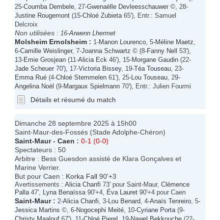
25-
Coumba Dembele
, 27-
Gwenaëlle Devleesschauwer
©, 28-
Justine Rougemont
(15-
Chloé Zubieta
65'), Entr.: Samuel
Delcroix
Non utilisées :
16-
Arwenn Lhermet
Molsheim Ernolsheim
:
1-
Manon Lourenco
, 5-
Méline Maetz
,
6-
Camille Weislinger
, 7-
Joanna Schwartz
© (8-
Fanny Nell
53'),
13-
Emie Grosjean
(11-
Alicia Eck
46'), 15-
Morgane Gaudin
(22-
Jade Scheuer
70'), 17-
Victoria Bissey
, 19-
Téa Touseau
, 23-
Emma Rué
(4-
Chloé Stemmelen
61'), 25-
Lou Touseau
, 29-
Angelina Noël
(9-
Margaux Spielmann
70'), Entr.: Julien Fourmi
Détails et résumé du match
Dimanche 28 septembre 2025 à 15h00
Saint-Maur-des-Fossés (Stade Adolphe-Chéron)
Saint-Maur
-
Caen
:
0-1 (0-0)
Spectateurs : 50
Arbitre : Bess Guesdon assisté de Klara Gonçalves et
Marine Verrier.
But pour Caen :
Korka Fall
90'+3
Avertissements :
Alicia Chanfi
73' pour Saint-Maur,
Clémence
Palla
47',
Lyna Benaïssa
90'+4,
Éva Lauret
90'+4 pour Caen
Saint-Maur
:
2-
Alicia Chanfi
, 3-
Lou Benard
, 4-
Anaïs Tenreiro
, 5-
Jessica Martins
©, 6-
Nogocephi Meité
, 10-
Cyriane Porta
(9-
Christy Maalouf
67'), 11-
Chloé Pierel
, 19-
Nawel Bekkouche
(22-