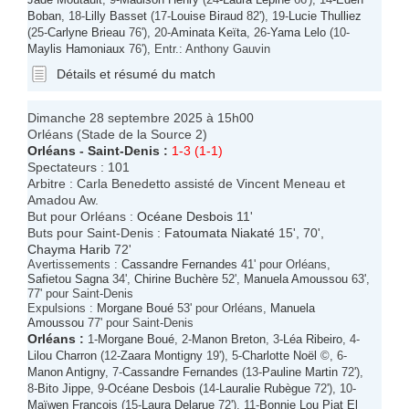
Boban
, 18-
Lilly Basset
(17-
Louise Biraud
82'), 19-
Lucie Thulliez
(25-
Carlyne Brieau
76'), 20-
Aminata Keïta
, 26-
Yama Lelo
(10-
Maylis Hamoniaux
76'), Entr.: Anthony Gauvin
Détails et résumé du match
Dimanche 28 septembre 2025 à 15h00
Orléans (Stade de la Source 2)
Orléans
-
Saint-Denis
:
1-3 (1-1)
Spectateurs : 101
Arbitre : Carla Benedetto assisté de Vincent Meneau et
Amadou Aw.
But pour Orléans :
Océane Desbois
11'
Buts pour Saint-Denis :
Fatoumata Niakaté
15', 70',
Chayma Harib
72'
Avertissements :
Cassandre Fernandes
41' pour Orléans,
Safietou Sagna
34',
Chirine Buchère
52',
Manuela Amoussou
63',
77' pour Saint-Denis
Expulsions :
Morgane Boué
53' pour Orléans,
Manuela
Amoussou
77' pour Saint-Denis
Orléans
:
1-
Morgane Boué
, 2-
Manon Breton
, 3-
Léa Ribeiro
, 4-
Lilou Charron
(12-
Zaara Montigny
19'), 5-
Charlotte Noël
©, 6-
Manon Antigny
, 7-
Cassandre Fernandes
(13-
Pauline Martin
72'),
8-
Bito Jippe
, 9-
Océane Desbois
(14-
Lauralie Rubègue
72'), 10-
Maïwen François
(15-
Laura Delarue
72'), 11-
Bonnie Lou Piat El