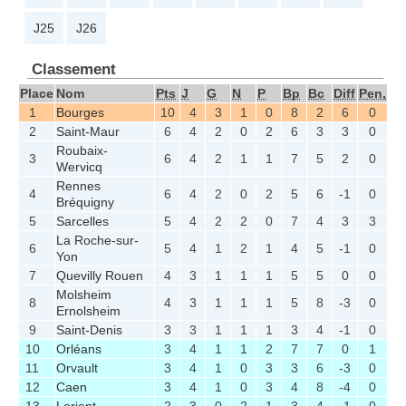
J25
J26
Classement
Place
Nom
Pts
J
G
N
P
Bp
Bc
Diff
Pen,
1
Bourges
10
4
3
1
0
8
2
6
0
2
Saint-Maur
6
4
2
0
2
6
3
3
0
Roubaix-
3
6
4
2
1
1
7
5
2
0
Wervicq
Rennes
4
6
4
2
0
2
5
6
-1
0
Bréquigny
5
Sarcelles
5
4
2
2
0
7
4
3
3
La Roche-sur-
6
5
4
1
2
1
4
5
-1
0
Yon
7
Quevilly Rouen
4
3
1
1
1
5
5
0
0
Molsheim
8
4
3
1
1
1
5
8
-3
0
Ernolsheim
9
Saint-Denis
3
3
1
1
1
3
4
-1
0
10
Orléans
3
4
1
1
2
7
7
0
1
11
Orvault
3
4
1
0
3
3
6
-3
0
12
Caen
3
4
1
0
3
4
8
-4
0