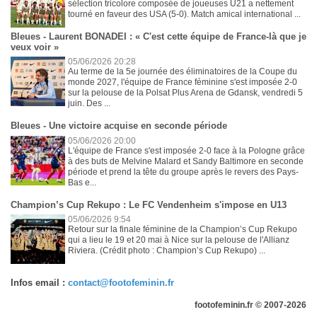
sélection tricolore composée de joueuses U21 a nettement
tourné en faveur des USA (5-0). Match amical international ...
Bleues - Laurent BONADEI : « C'est cette équipe de France-là que je
veux voir »
05/06/2026 20:28
Au terme de la 5e journée des éliminatoires de la Coupe du
monde 2027, l'équipe de France féminine s'est imposée 2-0
sur la pelouse de la Polsat Plus Arena de Gdansk, vendredi 5
juin. Des ...
Bleues - Une victoire acquise en seconde période
05/06/2026 20:00
L'équipe de France s'est imposée 2-0 face à la Pologne grâce
à des buts de Melvine Malard et Sandy Baltimore en seconde
période et prend la tête du groupe après le revers des Pays-
Bas e...
Champion’s Cup Rekupo : Le FC Vendenheim s'impose en U13
05/06/2026 9:54
Retour sur la finale féminine de la Champion’s Cup Rekupo
qui a lieu le 19 et 20 mai à Nice sur la pelouse de l'Allianz
Riviera. (Crédit photo : Champion’s Cup Rekupo) ...
Infos email :
contact@footofeminin.fr
footofeminin.fr © 2007-2026