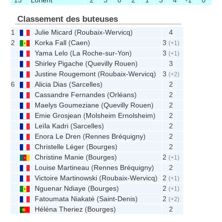
13
Lorient
2
3
0
2
1
3
4
-1
0
Classement des buteuses
1
Julie Micard
(
Roubaix-Wervicq
)
4
2
Korka Fall
(
Caen
)
3
(+1)
Yama Lelo
(
La Roche-sur-Yon
)
3
(+1)
Shirley Pigache
(
Quevilly Rouen
)
3
Justine Rougemont
(
Roubaix-Wervicq
)
3
(+2)
6
Alicia Dias
(
Sarcelles
)
2
Cassandre Fernandes
(
Orléans
)
2
Maelys Goumeziane
(
Quevilly Rouen
)
2
Emie Grosjean
(
Molsheim Ernolsheim
)
2
Leïla Kadri
(
Sarcelles
)
2
Enora Le Dren
(
Rennes Bréquigny
)
2
Christelle Léger
(
Bourges
)
2
Christine Manie
(
Bourges
)
2
(+1)
Louise Martineau
(
Rennes Bréquigny
)
2
Victoire Martinowski
(
Roubaix-Wervicq
)
2
(+1)
Nguenar Ndiaye
(
Bourges
)
2
(+1)
Fatoumata Niakaté
(
Saint-Denis
)
2
(+2)
Héléna Theriez
(
Bourges
)
2