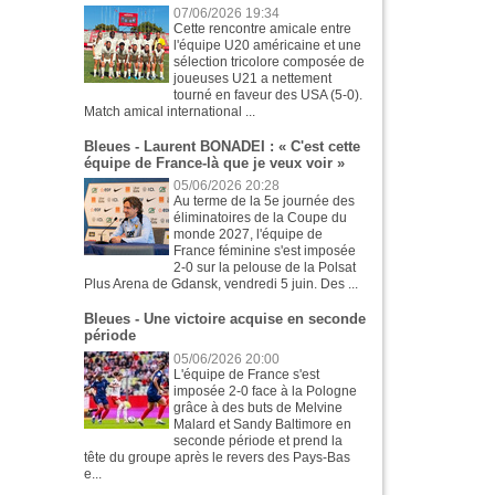
07/06/2026 19:34
Cette rencontre amicale entre
l'équipe U20 américaine et une
sélection tricolore composée de
joueuses U21 a nettement
tourné en faveur des USA (5-0).
Match amical international ...
Bleues - Laurent BONADEI : « C'est cette
équipe de France-là que je veux voir »
05/06/2026 20:28
Au terme de la 5e journée des
éliminatoires de la Coupe du
monde 2027, l'équipe de
France féminine s'est imposée
2-0 sur la pelouse de la Polsat
Plus Arena de Gdansk, vendredi 5 juin. Des ...
Bleues - Une victoire acquise en seconde
période
05/06/2026 20:00
L'équipe de France s'est
imposée 2-0 face à la Pologne
grâce à des buts de Melvine
Malard et Sandy Baltimore en
seconde période et prend la
tête du groupe après le revers des Pays-Bas
e...