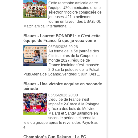
Cette rencontre amicale entre
l'équipe U20 américaine et une
sélection tricolore composée de
joueuses U21 a nettement
tourné en faveur des USA (5-0).
Match amical international ...
Bleues - Laurent BONADEI : « C'est cette
équipe de France-là que je veux voir »
05/06/2026 20:28
Au terme de la 5e journée des
éliminatoires de la Coupe du
monde 2027, l'équipe de
France féminine s'est imposée
2-0 sur la pelouse de la Polsat
Plus Arena de Gdansk, vendredi 5 juin. Des ...
Bleues - Une victoire acquise en seconde
période
05/06/2026 20:00
L'équipe de France s'est
imposée 2-0 face à la Pologne
grâce à des buts de Melvine
Malard et Sandy Baltimore en
seconde période et prend la
tête du groupe après le revers des Pays-Bas
e...
Champion’s Cup Rekupo : Le FC