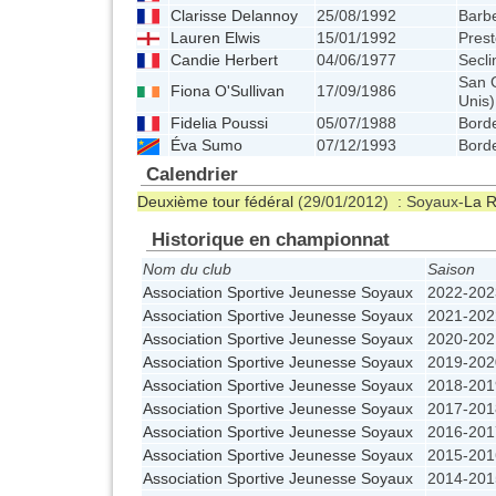
Clarisse Delannoy
25/08/1992
Barbe
Lauren Elwis
15/01/1992
Prest
Candie Herbert
04/06/1977
Secli
San 
Fiona O'Sullivan
17/09/1986
Unis)
Fidelia Poussi
05/07/1988
Bord
Éva Sumo
07/12/1993
Bord
Calendrier
Deuxième tour fédéral
(29/01/2012) : Soyaux-
La R
Historique en championnat
Nom du club
Saison
Association Sportive Jeunesse Soyaux
2022-202
Association Sportive Jeunesse Soyaux
2021-202
Association Sportive Jeunesse Soyaux
2020-202
Association Sportive Jeunesse Soyaux
2019-202
Association Sportive Jeunesse Soyaux
2018-201
Association Sportive Jeunesse Soyaux
2017-201
Association Sportive Jeunesse Soyaux
2016-201
Association Sportive Jeunesse Soyaux
2015-201
Association Sportive Jeunesse Soyaux
2014-201