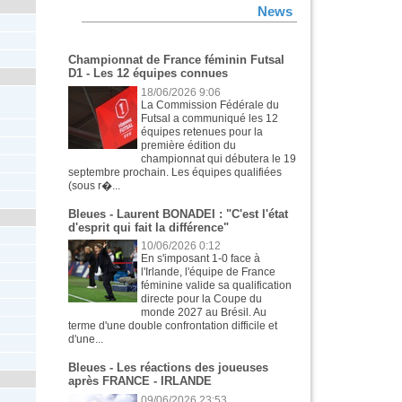
News
Championnat de France féminin Futsal
D1 - Les 12 équipes connues
18/06/2026 9:06
La Commission Fédérale du
Futsal a communiqué les 12
équipes retenues pour la
première édition du
championnat qui débutera le 19
septembre prochain. Les équipes qualifiées
(sous r�...
Bleues - Laurent BONADEI : "C'est l'état
d'esprit qui fait la différence"
10/06/2026 0:12
En s'imposant 1-0 face à
l'Irlande, l'équipe de France
féminine valide sa qualification
directe pour la Coupe du
monde 2027 au Brésil. Au
terme d'une double confrontation difficile et
d'une...
Bleues - Les réactions des joueuses
après FRANCE - IRLANDE
09/06/2026 23:53