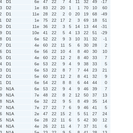
4
D1
6e
47
22
7
4
11
32
49
-17
3
D2
1e
83
22
20
1
1
70
10
60
2
D1
11e
28
22
2
0
20
19
68
-49
1
D2
1e
75
22
17
2
3
69
18
51
0
D1
11e
36
22
3
5
14
13
44
-31
9
D1
10e
41
22
5
4
13
22
51
-29
8
D1
6e
52
22
9
3
10
31
32
-1
7
D1
4e
60
22
11
5
6
30
28
2
6
D1
6e
56
22
10
4
8
40
30
10
5
D1
4e
60
22
12
2
8
40
33
7
4
D1
6e
53
22
9
4
9
38
33
5
3
D1
6e
53
22
8
7
7
44
23
21
2
D1
5e
60
22
12
2
8
41
32
9
1
D1
6e
54
22
8
8
6
44
44
0
0
N1A
6e
53
22
9
4
9
46
39
7
9
N1A
7e
48
22
8
2
12
50
37
13
8
N1A
6e
32
22
9
5
8
49
35
14
7
N1A
7e
27
22
7
6
9
46
41
5
6
N1A
2e
47
22
15
2
5
51
27
24
5
N1A
6e
28
22
11
6
5
42
30
12
4
N1A
4e
26
22
11
4
7
37
31
6
3
N1A
5e
23
22
9
5
8
41
28
13