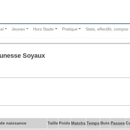
al
Jeunes
Hors Stade
Pratique
Stats, effectifs, compos
eunesse Soyaux
 de naissance
Taille
Poids
Matchs
Temps
Buts
Passes
C