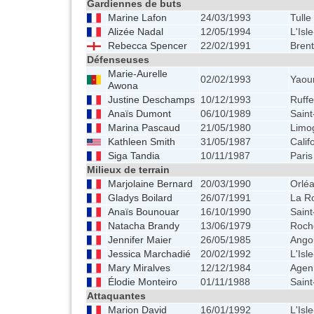
Gardiennes de buts
Marine Lafon
24/03/1993
Tulle
Alizée Nadal
12/05/1994
L'Isl
Rebecca Spencer
22/02/1991
Brent
Défenseuses
Marie-Aurelle
02/02/1993
Yaou
Awona
Justine Deschamps
10/12/1993
Ruff
Anaïs Dumont
06/10/1989
Saint
Marina Pascaud
21/05/1980
Limo
Kathleen Smith
31/05/1987
Calif
Siga Tandia
10/11/1987
Paris
Milieux de terrain
Marjolaine Bernard
20/03/1990
Orlé
Gladys Boilard
26/07/1991
La R
Anaïs Bounouar
16/10/1990
Saint
Natacha Brandy
13/06/1979
Roch
Jennifer Maier
26/05/1985
Ango
Jessica Marchadié
20/02/1992
L'Isl
Mary Miralves
12/12/1984
Agen
Élodie Monteiro
01/11/1988
Saint
Attaquantes
Marion David
16/01/1992
L'Isl