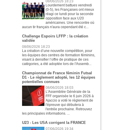
08/06/2026 18:23
Lourdement battues vendredi
(0-5), les Françaises ont mieux
réagi ce lundi pour la seconde
opposition face aux U20
américaines. Une rencontre où
aucun tir français n'aura cependant été c...
Challenge Espoirs LFFP : la création
validée
08/06/2026 18:23
La création d’une nouvelle compétition, pour
les équipes des centres de formation féminins,
visant à densifier l’offre de pratique de ces
catégories, a été adoptée lors de l'Assemb...
Championnat de France féminin Futsal
D1 - Le règlement adopté, les 12 équipes
potentielles connues
08/06/2026 18:03
L'Assemblée Générale de la
FFF organisée le 6 juin 2026 à
Ajaccio a voté le règlement de
l'épreuve qui débutera à
l'entrée prochaine. Retrouvez
les principales informations. ...
U23 - Les USA corrigent la FRANCE
07/06/2026 19:34