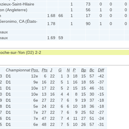
zieux-Saint-Hilaire
1
73
0
0
0
on (Angleterre)
1
56
1
0
0
n
1.68
66
1
17
0
0
0
Geronimo, CA (États-
1.78
1
90
1
0
0
eaux
eaux
1.69
59
oche-sur-Yon
(D2)
2-2
Championnat
Pos.
Pts
J
G
N
P
Bp
Bc
Diff
3
D1
12e
6
22
1
3
18
15
57
-42
2
D1
9e
16
22
5
1
16
18
55
-37
1
D1
10e
17
22
5
2
15
15
46
-31
0
D1
10e
13
16
4
4
8
15
30
-15
9
D1
6e
27
22
7
6
9
19
37
-18
8
D1
5e
24
22
6
6
10
18
36
-18
7
D1
7e
27
22
7
6
9
25
52
-27
6
D1
7e
47
22
7
4
11
27
51
-24
5
D1
6e
48
22
7
5
10
26
57
-31