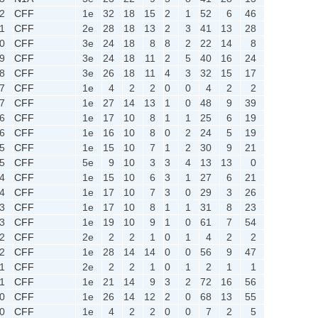
2
CFF
1e
32
18
15
2
1
52
6
46
1
CFF
2e
28
18
13
2
3
41
13
28
0
CFF
3e
24
18
8
8
2
22
14
8
9
CFF
3e
24
18
11
2
5
40
16
24
8
CFF
3e
26
18
11
4
3
32
15
17
7
CFF
1e
4
2
2
0
0
4
2
2
7
CFF
1e
27
14
13
1
0
48
9
39
6
CFF
1e
17
10
8
1
1
25
6
19
6
CFF
1e
16
10
8
0
2
24
5
19
5
CFF
1e
15
10
7
1
2
30
9
21
5
CFF
5e
9
10
3
3
4
13
13
0
4
CFF
1e
15
10
6
3
1
27
6
21
4
CFF
1e
17
10
7
3
0
29
3
26
3
CFF
1e
17
10
8
1
1
31
8
23
3
CFF
1e
19
10
9
1
0
61
7
54
2
CFF
2e
2
2
1
0
1
4
2
2
2
CFF
1e
28
14
14
0
0
56
9
47
1
CFF
2e
2
2
1
0
1
2
1
1
1
CFF
1e
21
14
9
3
2
72
16
56
0
CFF
1e
26
14
12
2
0
68
13
55
0
CFF
1e
4
2
2
0
0
7
2
5