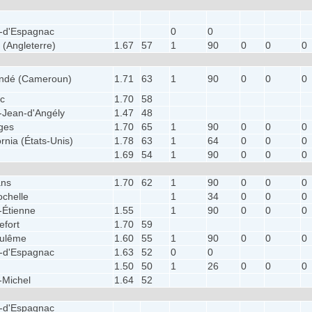
e-d'Espagnac
0
0
 (Angleterre)
1.67
57
1
90
0
0
0
ndé (Cameroun)
1.71
63
1
90
0
0
0
ec
1.70
58
-Jean-d'Angély
1.47
48
ges
1.70
65
1
90
0
0
0
ornia (États-Unis)
1.78
63
1
64
0
0
0
1.69
54
1
90
0
0
0
ans
1.70
62
1
90
0
0
0
ochelle
1
34
0
0
0
-Étienne
1.55
1
90
0
0
0
efort
1.70
59
ulême
1.60
55
1
90
0
0
0
e-d'Espagnac
1.63
52
0
0
1.50
50
1
26
0
0
0
-Michel
1.64
52
e-d'Espagnac