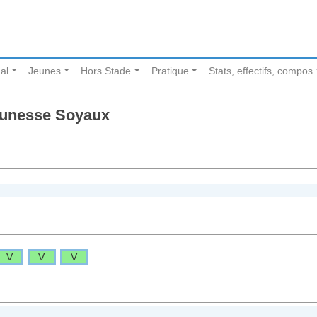
al
Jeunes
Hors Stade
Pratique
Stats, effectifs, compos
eunesse Soyaux
V
V
V