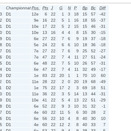
Championnat
Pos.
Pts
J
G
N
P
Bp
Bc
Diff
3
D1
12e
6
22
1
3
18
15
57
-42
2
D1
9e
16
22
5
1
16
18
55
-37
1
D1
10e
17
22
5
2
15
15
46
-31
0
D1
10e
13
16
4
4
8
15
30
-15
9
D1
6e
27
22
7
6
9
19
37
-18
8
D1
5e
24
22
6
6
10
18
36
-18
7
D1
7e
27
22
7
6
9
25
52
-27
6
D1
7e
47
22
7
4
11
27
51
-24
5
D1
6e
48
22
7
5
10
26
57
-31
4
D1
6e
47
22
7
4
11
32
49
-17
3
D2
1e
83
22
20
1
1
70
10
60
2
D1
11e
28
22
2
0
20
19
68
-49
1
D2
1e
75
22
17
2
3
69
18
51
0
D1
11e
36
22
3
5
14
13
44
-31
9
D1
10e
41
22
5
4
13
22
51
-29
8
D1
6e
52
22
9
3
10
31
32
-1
7
D1
4e
60
22
11
5
6
30
28
2
6
D1
6e
56
22
10
4
8
40
30
10
5
D1
4e
60
22
12
2
8
40
33
7
4
D1
6e
53
22
9
4
9
38
33
5