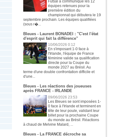
Futsal a communiqué les 12
équipes retenues pour la
première édition du
championnat qui débutera le 19
septembre prochain. Les équipes qualifiées
(sous r�...
Bleues - Laurent BONADEI : "C'est l'état
d'esprit qui fait la différence"
10/06/2026 0:12
En s'imposant 1-0 face à
l'Irlande, l'équipe de France
féminine valide sa qualification
directe pour la Coupe du
monde 2027 au Brésil. Au
terme d'une double confrontation difficile et
d'une...
Bleues - Les réactions des joueuses
après FRANCE - IRLANDE
09/06/2026 23:53
Les Bleues se sont imposées 1-
0 face à l'Irlande et terminent en
tête de leur poule, validant leur
billet pour la prochaine Coupe
du monde au Brésil. Réactions
à chaud de Melvine Malard, ...
Bleues - La FRANCE décroche sa