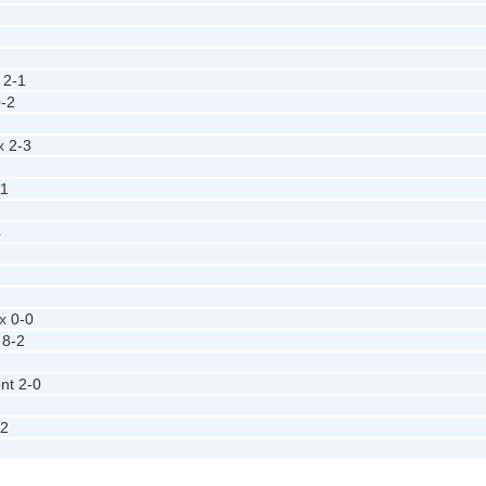
2-1
-2
x
2-3
-1
4
ux
0-0
8-2
nt
2-0
-2