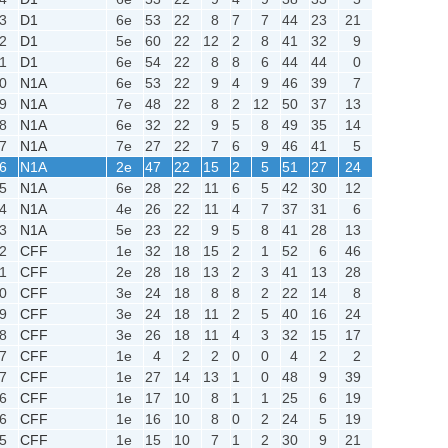
3
D1
6e
53
22
8
7
7
44
23
21
2
D1
5e
60
22
12
2
8
41
32
9
1
D1
6e
54
22
8
8
6
44
44
0
0
N1A
6e
53
22
9
4
9
46
39
7
9
N1A
7e
48
22
8
2
12
50
37
13
8
N1A
6e
32
22
9
5
8
49
35
14
7
N1A
7e
27
22
7
6
9
46
41
5
6
N1A
2e
47
22
15
2
5
51
27
24
5
N1A
6e
28
22
11
6
5
42
30
12
4
N1A
4e
26
22
11
4
7
37
31
6
3
N1A
5e
23
22
9
5
8
41
28
13
2
CFF
1e
32
18
15
2
1
52
6
46
1
CFF
2e
28
18
13
2
3
41
13
28
0
CFF
3e
24
18
8
8
2
22
14
8
9
CFF
3e
24
18
11
2
5
40
16
24
8
CFF
3e
26
18
11
4
3
32
15
17
7
CFF
1e
4
2
2
0
0
4
2
2
7
CFF
1e
27
14
13
1
0
48
9
39
6
CFF
1e
17
10
8
1
1
25
6
19
6
CFF
1e
16
10
8
0
2
24
5
19
5
CFF
1e
15
10
7
1
2
30
9
21