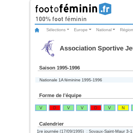
Sélections
Europe
National
Région
Association Sportive J
Saison 1995-1996
Nationale 1A féminine 1995-1996
Forme de l'équipe
V
D
V
V
D
V
N
Calendrier
1re journée
(17/09/1995) : Soyaux-
Saint-Maur
3-1