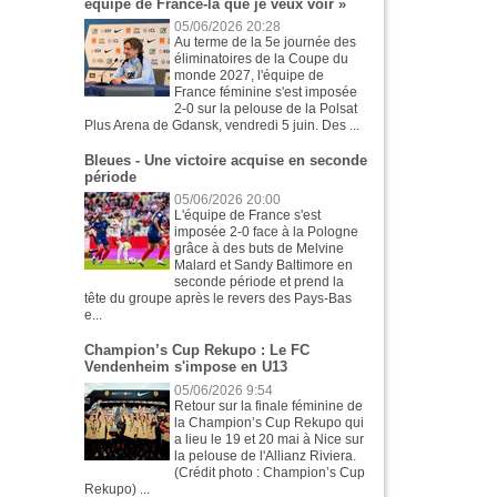
équipe de France-là que je veux voir »
05/06/2026 20:28
Au terme de la 5e journée des
éliminatoires de la Coupe du
monde 2027, l'équipe de
France féminine s'est imposée
2-0 sur la pelouse de la Polsat
Plus Arena de Gdansk, vendredi 5 juin. Des ...
Bleues - Une victoire acquise en seconde
période
05/06/2026 20:00
L'équipe de France s'est
imposée 2-0 face à la Pologne
grâce à des buts de Melvine
Malard et Sandy Baltimore en
seconde période et prend la
tête du groupe après le revers des Pays-Bas
e...
Champion’s Cup Rekupo : Le FC
Vendenheim s'impose en U13
05/06/2026 9:54
Retour sur la finale féminine de
la Champion’s Cup Rekupo qui
a lieu le 19 et 20 mai à Nice sur
la pelouse de l'Allianz Riviera.
(Crédit photo : Champion’s Cup
Rekupo) ...