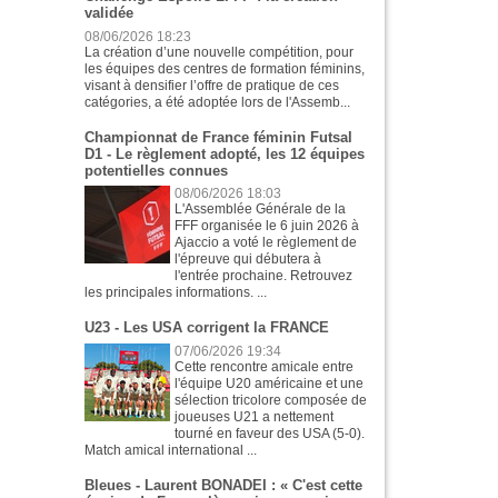
validée
08/06/2026 18:23
La création d’une nouvelle compétition, pour
les équipes des centres de formation féminins,
visant à densifier l’offre de pratique de ces
catégories, a été adoptée lors de l'Assemb...
Championnat de France féminin Futsal
D1 - Le règlement adopté, les 12 équipes
potentielles connues
08/06/2026 18:03
L'Assemblée Générale de la
FFF organisée le 6 juin 2026 à
Ajaccio a voté le règlement de
l'épreuve qui débutera à
l'entrée prochaine. Retrouvez
les principales informations. ...
U23 - Les USA corrigent la FRANCE
07/06/2026 19:34
Cette rencontre amicale entre
l'équipe U20 américaine et une
sélection tricolore composée de
joueuses U21 a nettement
tourné en faveur des USA (5-0).
Match amical international ...
Bleues - Laurent BONADEI : « C'est cette