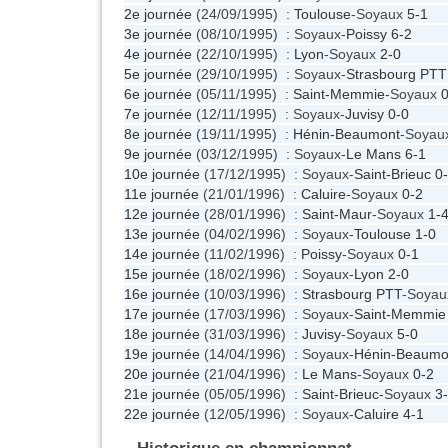
2e journée
(24/09/1995) :
Toulouse
-Soyaux
5-1
3e journée
(08/10/1995) : Soyaux-
Poissy
6-2
4e journée
(22/10/1995) :
Lyon
-Soyaux
2-0
5e journée
(29/10/1995) : Soyaux-
Strasbourg PTT
6e journée
(05/11/1995) :
Saint-Memmie
-Soyaux
0
7e journée
(12/11/1995) : Soyaux-
Juvisy
0-0
8e journée
(19/11/1995) :
Hénin-Beaumont
-Soyau
9e journée
(03/12/1995) : Soyaux-
Le Mans
6-1
10e journée
(17/12/1995) : Soyaux-
Saint-Brieuc
0
11e journée
(21/01/1996) :
Caluire
-Soyaux
0-2
12e journée
(28/01/1996) :
Saint-Maur
-Soyaux
1-
13e journée
(04/02/1996) : Soyaux-
Toulouse
1-0
14e journée
(11/02/1996) :
Poissy
-Soyaux
0-1
15e journée
(18/02/1996) : Soyaux-
Lyon
2-0
16e journée
(10/03/1996) :
Strasbourg PTT
-Soya
17e journée
(17/03/1996) : Soyaux-
Saint-Memmie
18e journée
(31/03/1996) :
Juvisy
-Soyaux
5-0
19e journée
(14/04/1996) : Soyaux-
Hénin-Beaumo
20e journée
(21/04/1996) :
Le Mans
-Soyaux
0-2
21e journée
(05/05/1996) :
Saint-Brieuc
-Soyaux
3
22e journée
(12/05/1996) : Soyaux-
Caluire
4-1
Historique en championnat