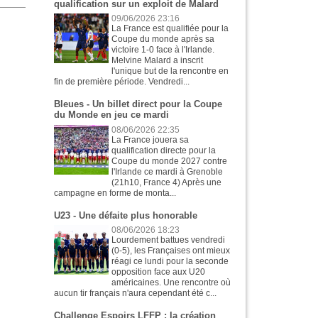
qualification sur un exploit de Malard
09/06/2026 23:16
La France est qualifiée pour la
Coupe du monde après sa
victoire 1-0 face à l'Irlande.
Melvine Malard a inscrit
l'unique but de la rencontre en
fin de première période. Vendredi...
Bleues - Un billet direct pour la Coupe
du Monde en jeu ce mardi
08/06/2026 22:35
La France jouera sa
qualification directe pour la
Coupe du monde 2027 contre
l'Irlande ce mardi à Grenoble
(21h10, France 4) Après une
campagne en forme de monta...
U23 - Une défaite plus honorable
08/06/2026 18:23
Lourdement battues vendredi
(0-5), les Françaises ont mieux
réagi ce lundi pour la seconde
opposition face aux U20
américaines. Une rencontre où
aucun tir français n'aura cependant été c...
Challenge Espoirs LFFP : la création