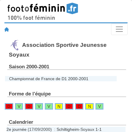
Association Sportive Jeunesse
Soyaux
Saison 2000-2001
Championnat de France de D1 2000-2001
Forme de l'équipe
D
V
D
V
V
N
D
D
N
V
Calendrier
2e journée
(17/09/2000) :
Schiltigheim
-Soyaux
1-1