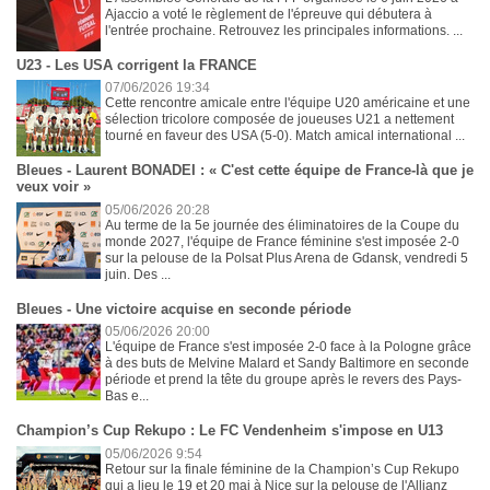
Ajaccio a voté le règlement de l'épreuve qui débutera à
l'entrée prochaine. Retrouvez les principales informations. ...
U23 - Les USA corrigent la FRANCE
07/06/2026 19:34
Cette rencontre amicale entre l'équipe U20 américaine et une
sélection tricolore composée de joueuses U21 a nettement
tourné en faveur des USA (5-0). Match amical international ...
Bleues - Laurent BONADEI : « C'est cette équipe de France-là que je
veux voir »
05/06/2026 20:28
Au terme de la 5e journée des éliminatoires de la Coupe du
monde 2027, l'équipe de France féminine s'est imposée 2-0
sur la pelouse de la Polsat Plus Arena de Gdansk, vendredi 5
juin. Des ...
Bleues - Une victoire acquise en seconde période
05/06/2026 20:00
L'équipe de France s'est imposée 2-0 face à la Pologne grâce
à des buts de Melvine Malard et Sandy Baltimore en seconde
période et prend la tête du groupe après le revers des Pays-
Bas e...
Champion’s Cup Rekupo : Le FC Vendenheim s'impose en U13
05/06/2026 9:54
Retour sur la finale féminine de la Champion’s Cup Rekupo
qui a lieu le 19 et 20 mai à Nice sur la pelouse de l'Allianz