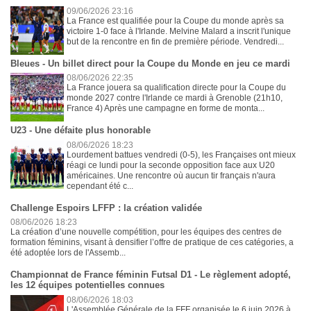
09/06/2026 23:16
La France est qualifiée pour la Coupe du monde après sa
victoire 1-0 face à l'Irlande. Melvine Malard a inscrit l'unique
but de la rencontre en fin de première période. Vendredi...
Bleues - Un billet direct pour la Coupe du Monde en jeu ce mardi
08/06/2026 22:35
La France jouera sa qualification directe pour la Coupe du
monde 2027 contre l'Irlande ce mardi à Grenoble (21h10,
France 4) Après une campagne en forme de monta...
U23 - Une défaite plus honorable
08/06/2026 18:23
Lourdement battues vendredi (0-5), les Françaises ont mieux
réagi ce lundi pour la seconde opposition face aux U20
américaines. Une rencontre où aucun tir français n'aura
cependant été c...
Challenge Espoirs LFFP : la création validée
08/06/2026 18:23
La création d’une nouvelle compétition, pour les équipes des centres de
formation féminins, visant à densifier l’offre de pratique de ces catégories, a
été adoptée lors de l'Assemb...
Championnat de France féminin Futsal D1 - Le règlement adopté,
les 12 équipes potentielles connues
08/06/2026 18:03
L'Assemblée Générale de la FFF organisée le 6 juin 2026 à