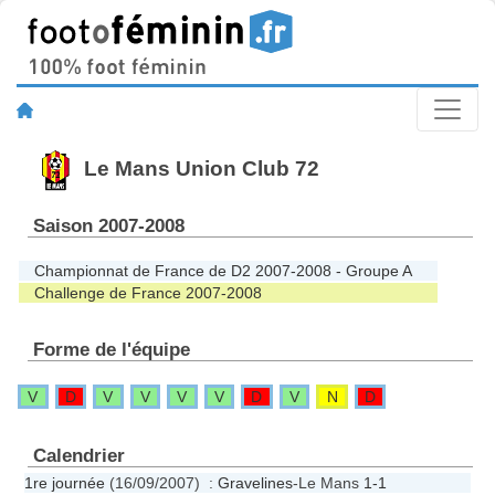
Le Mans Union Club 72
Saison 2007-2008
Championnat de France de D2 2007-2008 - Groupe A
Challenge de France 2007-2008
Forme de l'équipe
V
D
V
V
V
V
D
V
N
D
Calendrier
1re journée
(16/09/2007) :
Gravelines
-Le Mans
1-1