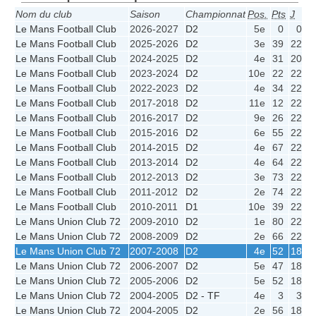
Nom du club
Saison
Championnat
Pos.
Pts
J
G
Le Mans Football Club
2026-2027
D2
5e
0
0
Le Mans Football Club
2025-2026
D2
3e
39
22
1
Le Mans Football Club
2024-2025
D2
4e
31
20
Le Mans Football Club
2023-2024
D2
10e
22
22
Le Mans Football Club
2022-2023
D2
4e
34
22
1
Le Mans Football Club
2017-2018
D2
11e
12
22
Le Mans Football Club
2016-2017
D2
9e
26
22
Le Mans Football Club
2015-2016
D2
6e
55
22
1
Le Mans Football Club
2014-2015
D2
4e
67
22
1
Le Mans Football Club
2013-2014
D2
4e
64
22
1
Le Mans Football Club
2012-2013
D2
3e
73
22
1
Le Mans Football Club
2011-2012
D2
2e
74
22
1
Le Mans Football Club
2010-2011
D1
10e
39
22
Le Mans Union Club 72
2009-2010
D2
1e
80
22
1
Le Mans Union Club 72
2008-2009
D2
2e
66
22
1
Le Mans Union Club 72
2007-2008
D2
4e
52
18
1
Le Mans Union Club 72
2006-2007
D2
5e
47
18
Le Mans Union Club 72
2005-2006
D2
5e
52
18
1
Le Mans Union Club 72
2004-2005
D2 - TF
4e
3
3
Le Mans Union Club 72
2004-2005
D2
2e
56
18
1