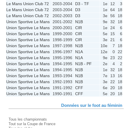
Le Mans Union Club 72
2003-2004
D3 - TF
1e
12
3
Le Mans Union Club 72
2003-2004
D3
1e
64
18
1
Le Mans Union Club 72
2002-2003
D3
3e
56
18
1
Union Sportive Le Mans
2001-2002
N1B
9e
32
18
Union Sportive Le Mans
2000-2001
CIR
1e
24
6
Union Sportive Le Mans
1999-2000
CIR
5e
15
6
Union Sportive Le Mans
1998-1999
CIR
3e
21
6
Union Sportive Le Mans
1997-1998
N1B
10e
7
18
Union Sportive Le Mans
1996-1997
N1A
12e
0
22
Union Sportive Le Mans
1995-1996
N1A
9e
23
22
Union Sportive Le Mans
1994-1995
N1B - PF
2e
4
2
Union Sportive Le Mans
1994-1995
N1B
1e
32
18
1
Union Sportive Le Mans
1993-1994
N1B
7e
13
16
Union Sportive Le Mans
1992-1993
N1B
3e
22
18
1
Union Sportive Le Mans
1991-1992
CFF
6e
20
18
Union Sportive Le Mans
1990-1991
CFF
5e
20
18
Données sur le foot au féminin
Tous les championnats
Tout sur la Coupe de France