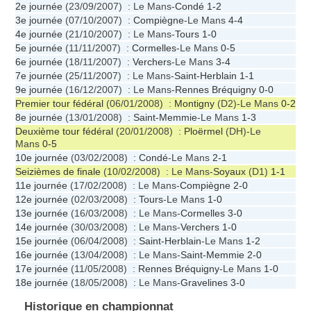
2e journée
(23/09/2007) : Le Mans-
Condé
1-2
3e journée
(07/10/2007) :
Compiègne
-Le Mans
4-4
4e journée
(21/10/2007) : Le Mans-
Tours
1-0
5e journée
(11/11/2007) :
Cormelles
-Le Mans
0-5
6e journée
(18/11/2007) :
Verchers
-Le Mans
3-4
7e journée
(25/11/2007) : Le Mans-
Saint-Herblain
1-1
9e journée
(16/12/2007) : Le Mans-
Rennes Bréquigny
0-0
Premier tour fédéral
(06/01/2008) :
Montigny
(D2)-Le Mans
0-2
8e journée
(13/01/2008) :
Saint-Memmie
-Le Mans
1-3
Deuxième tour fédéral
(20/01/2008) :
Ploërmel
(DH)-Le
Mans
0-5
10e journée
(03/02/2008) :
Condé
-Le Mans
2-1
Seizièmes de finale
(10/02/2008) : Le Mans-
Soyaux
(D1)
1-1
11e journée
(17/02/2008) : Le Mans-
Compiègne
2-0
12e journée
(02/03/2008) :
Tours
-Le Mans
1-0
13e journée
(16/03/2008) : Le Mans-
Cormelles
3-0
14e journée
(30/03/2008) : Le Mans-
Verchers
1-0
15e journée
(06/04/2008) :
Saint-Herblain
-Le Mans
1-2
16e journée
(13/04/2008) : Le Mans-
Saint-Memmie
2-0
17e journée
(11/05/2008) :
Rennes Bréquigny
-Le Mans
1-0
18e journée
(18/05/2008) : Le Mans-
Gravelines
3-0
Historique en championnat