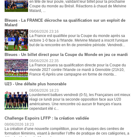
en tête de leur poule, validant leur billet pour la prochaine
Coupe du monde au Brésil. Réactions à chaud de Melvine
Malard, ...
Bleues - La FRANCE décroche sa qualification sur un exploit de
Malard
09/06/2026 23:16
La France est qualifiée pour la Coupe du monde après sa
victoire 1-0 face à l'Irlande. Melvine Malard a inscrit l'unique
but de la rencontre en fin de première période. Vendredi...
Bleues - Un billet direct pour la Coupe du Monde en jeu ce mardi
08/06/2026 22:35
La France jouera sa qualification directe pour la Coupe du
monde 2027 contre l'Irlande ce mardi à Grenoble (21h10,
France 4) Après une campagne en forme de monta...
U23 - Une défaite plus honorable
08/06/2026 18:23
Lourdement battues vendredi (0-5), les Françaises ont mieux
réagi ce lundi pour la seconde opposition face aux U20
américaines. Une rencontre où aucun tir français n'aura
cependant été c...
Challenge Espoirs LFFP : la création validée
08/06/2026 18:23
La création d’une nouvelle compétition, pour les équipes des centres de
formation féminins, visant à densifier l’offre de pratique de ces catégories, a