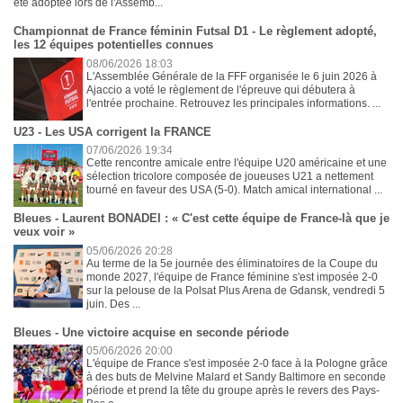
été adoptée lors de l'Assemb...
Championnat de France féminin Futsal D1 - Le règlement adopté,
les 12 équipes potentielles connues
08/06/2026 18:03
L'Assemblée Générale de la FFF organisée le 6 juin 2026 à
Ajaccio a voté le règlement de l'épreuve qui débutera à
l'entrée prochaine. Retrouvez les principales informations. ...
U23 - Les USA corrigent la FRANCE
07/06/2026 19:34
Cette rencontre amicale entre l'équipe U20 américaine et une
sélection tricolore composée de joueuses U21 a nettement
tourné en faveur des USA (5-0). Match amical international ...
Bleues - Laurent BONADEI : « C'est cette équipe de France-là que je
veux voir »
05/06/2026 20:28
Au terme de la 5e journée des éliminatoires de la Coupe du
monde 2027, l'équipe de France féminine s'est imposée 2-0
sur la pelouse de la Polsat Plus Arena de Gdansk, vendredi 5
juin. Des ...
Bleues - Une victoire acquise en seconde période
05/06/2026 20:00
L'équipe de France s'est imposée 2-0 face à la Pologne grâce
à des buts de Melvine Malard et Sandy Baltimore en seconde
période et prend la tête du groupe après le revers des Pays-