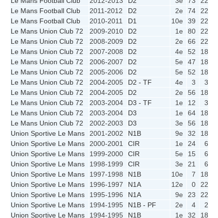
Le Mans Football Club
2012-2013
D2
3e
73
22
1
Le Mans Football Club
2011-2012
D2
2e
74
22
1
Le Mans Football Club
2010-2011
D1
10e
39
22
Le Mans Union Club 72
2009-2010
D2
1e
80
22
1
Le Mans Union Club 72
2008-2009
D2
2e
66
22
1
Le Mans Union Club 72
2007-2008
D2
4e
52
18
1
Le Mans Union Club 72
2006-2007
D2
5e
47
18
Le Mans Union Club 72
2005-2006
D2
5e
52
18
1
Le Mans Union Club 72
2004-2005
D2 - TF
4e
3
3
Le Mans Union Club 72
2004-2005
D2
2e
56
18
1
Le Mans Union Club 72
2003-2004
D3 - TF
1e
12
3
Le Mans Union Club 72
2003-2004
D3
1e
64
18
1
Le Mans Union Club 72
2002-2003
D3
3e
56
18
1
Union Sportive Le Mans
2001-2002
N1B
9e
32
18
Union Sportive Le Mans
2000-2001
CIR
1e
24
6
Union Sportive Le Mans
1999-2000
CIR
5e
15
6
Union Sportive Le Mans
1998-1999
CIR
3e
21
6
Union Sportive Le Mans
1997-1998
N1B
10e
7
18
Union Sportive Le Mans
1996-1997
N1A
12e
0
22
Union Sportive Le Mans
1995-1996
N1A
9e
23
22
Union Sportive Le Mans
1994-1995
N1B - PF
2e
4
2
Union Sportive Le Mans
1994-1995
N1B
1e
32
18
1