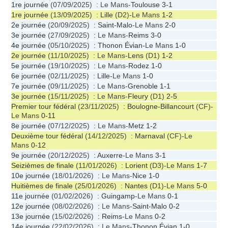
1re journée
(07/09/2025) : Le Mans-
Toulouse
3-1
1re journée
(13/09/2025) :
Lille
(D2)-Le Mans
1-2
2e journée
(20/09/2025) :
Saint-Malo
-Le Mans
2-0
3e journée
(27/09/2025) : Le Mans-
Reims
3-0
4e journée
(05/10/2025) :
Thonon Évian
-Le Mans
1-0
2e journée
(11/10/2025) : Le Mans-
Lens
(D1)
1-2
5e journée
(19/10/2025) : Le Mans-
Rodez
1-0
6e journée
(02/11/2025) :
Lille
-Le Mans
1-0
7e journée
(09/11/2025) : Le Mans-
Grenoble
1-1
3e journée
(15/11/2025) : Le Mans-
Fleury
(D1)
2-5
Premier tour fédéral
(23/11/2025) :
Boulogne-Billancourt
(CF)-
Le Mans
0-11
8e journée
(07/12/2025) : Le Mans-
Metz
1-2
Deuxième tour fédéral
(14/12/2025) :
Marnaval
(CF)-Le
Mans
0-12
9e journée
(20/12/2025) :
Auxerre
-Le Mans
3-1
Seizièmes de finale
(11/01/2026) :
Lorient
(D3)-Le Mans
1-7
10e journée
(18/01/2026) : Le Mans-
Nice
1-0
Huitièmes de finale
(25/01/2026) :
Nantes
(D1)-Le Mans
5-0
11e journée
(01/02/2026) :
Guingamp
-Le Mans
0-1
12e journée
(08/02/2026) : Le Mans-
Saint-Malo
0-2
13e journée
(15/02/2026) :
Reims
-Le Mans
0-2
14e journée
(22/02/2026) : Le Mans-
Thonon Évian
1-0