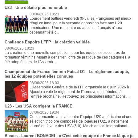
U23 - Une défaite plus honorable
08/06/2026 18:23
Lourdement battues vendredi (0-5), les Françaises ont mieux
réagi ce lundi pour la seconde opposition face aux U20
américaines. Une rencontre où aucun tir français n'aura
cependant été c...
Challenge Espoirs LFFP : la création validée
08/06/2026 18:23
La création d’une nouvelle compétition, pour les équipes des centres de
formation féminins, visant à densifier l’offre de pratique de ces catégories, a
été adoptée lors de l'Assemb...
Championnat de France féminin Futsal D1 - Le règlement adopté,
les 12 équipes potentielles connues
08/06/2026 18:03
L'Assemblée Générale de la FFF organisée le 6 juin 2026 à
Ajaccio a voté le règlement de l'épreuve qui débutera à
l'entrée prochaine. Retrouvez les principales informations. ...
U23 - Les USA corrigent la FRANCE
07/06/2026 19:34
Cette rencontre amicale entre l'équipe U20 américaine et une
sélection tricolore composée de joueuses U21 a nettement
tourné en faveur des USA (5-0). Match amical international ...
Bleues - Laurent BONADEI : « C'est cette équipe de France-là que je