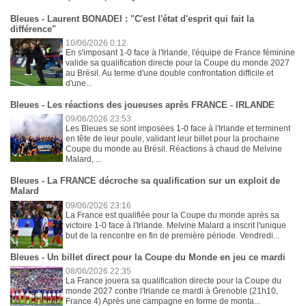
Bleues - Laurent BONADEI : "C'est l'état d'esprit qui fait la
différence"
10/06/2026 0:12
En s'imposant 1-0 face à l'Irlande, l'équipe de France féminine
valide sa qualification directe pour la Coupe du monde 2027
au Brésil. Au terme d'une double confrontation difficile et
d'une...
Bleues - Les réactions des joueuses après FRANCE - IRLANDE
09/06/2026 23:53
Les Bleues se sont imposées 1-0 face à l'Irlande et terminent
en tête de leur poule, validant leur billet pour la prochaine
Coupe du monde au Brésil. Réactions à chaud de Melvine
Malard, ...
Bleues - La FRANCE décroche sa qualification sur un exploit de
Malard
09/06/2026 23:16
La France est qualifiée pour la Coupe du monde après sa
victoire 1-0 face à l'Irlande. Melvine Malard a inscrit l'unique
but de la rencontre en fin de première période. Vendredi...
Bleues - Un billet direct pour la Coupe du Monde en jeu ce mardi
08/06/2026 22:35
La France jouera sa qualification directe pour la Coupe du
monde 2027 contre l'Irlande ce mardi à Grenoble (21h10,
France 4) Après une campagne en forme de monta...