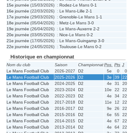
15e journée
(15/03/2026) :
Rodez
-Le Mans
0-1
16e journée
(22/03/2026) : Le Mans-
Lille
2-1
17e journée
(29/03/2026) :
Grenoble
-Le Mans
1-1
18e journée
(05/04/2026) :
Metz
-Le Mans
3-0
19e journée
(26/04/2026) : Le Mans-
Auxerre
2-2
20e journée
(03/05/2026) :
Nice
-Le Mans
0-2
21e journée
(17/05/2026) : Le Mans-
Guingamp
3-0
22e journée
(24/05/2026) :
Toulouse
-Le Mans
0-2
Historique en championnat
Nom du club
Saison
Championnat
Pos.
Pts
J
G
Le Mans Football Club
2026-2027
D2
5e
0
0
Le Mans Football Club
2025-2026
D2
3e
39
22
1
Le Mans Football Club
2024-2025
D2
4e
31
20
Le Mans Football Club
2023-2024
D2
10e
22
22
Le Mans Football Club
2022-2023
D2
4e
34
22
1
Le Mans Football Club
2017-2018
D2
11e
12
22
Le Mans Football Club
2016-2017
D2
9e
26
22
Le Mans Football Club
2015-2016
D2
6e
55
22
1
Le Mans Football Club
2014-2015
D2
4e
67
22
1
Le Mans Football Club
2013-2014
D2
4e
64
22
1