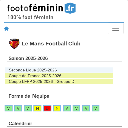
Le Mans Football Club
Saison 2025-2026
Seconde Ligue 2025-2026
Coupe de France 2025-2026
Coupe LFFP 2025-2026 - Groupe D
Forme de l'équipe
V
V
V
N
D
N
V
V
V
V
Calendrier