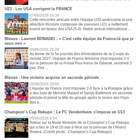
U23 - Les USA corrigent la FRANCE
07/06/2026 19:34
Cette rencontre amicale entre l'équipe U20 américaine et une
sélection tricolore composée de joueuses U21 a nettement
tourné en faveur des USA (5-0). Match amical international ...
Bleues - Laurent BONADEI : « C'est cette équipe de France-là que je
veux voir »
05/06/2026 20:28
Au terme de la 5e journée des éliminatoires de la Coupe du
monde 2027, l'équipe de France féminine s'est imposée 2-0
sur la pelouse de la Polsat Plus Arena de Gdansk, vendredi 5
juin. Des ...
Bleues - Une victoire acquise en seconde période
05/06/2026 20:00
L'équipe de France s'est imposée 2-0 face à la Pologne grâce
à des buts de Melvine Malard et Sandy Baltimore en seconde
période et prend la tête du groupe après le revers des Pays-
Bas e...
Champion’s Cup Rekupo : Le FC Vendenheim s'impose en U13
05/06/2026 9:54
Retour sur la finale féminine de la Champion’s Cup Rekupo
qui a lieu le 19 et 20 mai à Nice sur la pelouse de l'Allianz
Riviera. (Crédit photo : Champion’s Cup Rekupo) ...