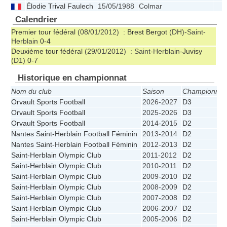
Élodie Trival Faulech
15/05/1988
Colmar
Calendrier
Premier tour fédéral
(08/01/2012) :
Brest Bergot
(DH)-Saint-
Herblain
0-4
Deuxième tour fédéral
(29/01/2012) : Saint-Herblain-
Juvisy
(D1)
0-7
Historique en championnat
Nom du club
Saison
Championnat
Orvault Sports Football
2026-2027
D3
Orvault Sports Football
2025-2026
D3
Orvault Sports Football
2014-2015
D2
Nantes Saint-Herblain Football Féminin
2013-2014
D2
Nantes Saint-Herblain Football Féminin
2012-2013
D2
Saint-Herblain Olympic Club
2011-2012
D2
Saint-Herblain Olympic Club
2010-2011
D2
Saint-Herblain Olympic Club
2009-2010
D2
Saint-Herblain Olympic Club
2008-2009
D2
Saint-Herblain Olympic Club
2007-2008
D2
Saint-Herblain Olympic Club
2006-2007
D2
Saint-Herblain Olympic Club
2005-2006
D2