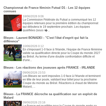
Championnat de France féminin Futsal D1 - Les 12 équipes
connues
18/06/2026 9:06
La Commission Fédérale du Futsal a communiqué les 12
équipes retenues pour la première édition du championnat
qui débutera le 19 septembre prochain. Les équipes
qualifiées (sous r�...
Bleues - Laurent BONADEI : "C'est l'état d'esprit qui fait la
différence"
10/06/2026 0:12
En s'imposant 1-0 face à l'Irlande, l'équipe de France féminine
valide sa qualification directe pour la Coupe du monde 2027
au Brésil. Au terme d'une double confrontation difficile et
d'une...
Bleues - Les réactions des joueuses après FRANCE - IRLANDE
09/06/2026 23:53
Les Bleues se sont imposées 1-0 face à l'Irlande et terminent
en tête de leur poule, validant leur billet pour la prochaine
Coupe du monde au Brésil. Réactions à chaud de Melvine
Malard, ...
Bleues - La FRANCE décroche sa qualification sur un exploit de
Malard
09/06/2026 23:16
La France est qualifiée pour la Coupe du monde après sa