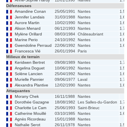
Anne-Sophie Hardy
11/01/1990
Nantes
1.7
Défenseuses
Amandine Conan
25/05/1991
Nantes
1.5
Jennifer Landais
31/03/1988
Nantes
1.6
Aurore Martin
10/02/1990
Nantes
1.6
Alison Menard
06/12/1993
Nantes
1.7
Mylène Orillard
08/03/1984
Châteaubriant
1.6
Marine Perio
24/10/1992
Nantes
1.6
Gwendoline Perraud
22/06/1992
Nantes
1.6
Francesca Vié
26/01/1994
Paris
Milieux de terrain
Keridwen Bertret
09/08/1989
Nantes
1.7
Angelina Doguet
10/06/1992
Nantes
1.5
Solène Lancien
25/04/1992
Nantes
1.6
Murielle Pannier
09/06/1977
Laval
1.7
Alexandra Plantive
12/02/1990
Nantes
1.6
Attaquantes
Morany Chek
16/11/1988
Nantes
Dorothée Gazagne
18/08/1982
Les Salles-du-Gardon
1.7
Charlotte Le Cam
25/06/1993
Saint-Brieuc
1.6
Catherine Mouillé
03/10/1985
Nantes
1.6
Agnès Ricordeau
15/01/1988
Nantes
Nathalie Serot
26/11/1978
Nantes
1.5