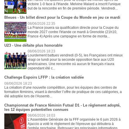
victoire 1-0 face à l'Irlande. Melvine Malard a inscrit l'unique
but de la rencontre en fin de première période. Vendredi...
Bleues - Un billet direct pour la Coupe du Monde en jeu ce mardi
08/06/2026 22:35
La France jouera sa qualification directe pour la Coupe du
monde 2027 contre l'Irlande ce mardi à Grenoble (21h10,
France 4) Après une campagne en forme de monta...
U23 - Une défaite plus honorable
08/06/2026 18:23
Lourdement battues vendredi (0-5), les Françaises ont mieux
réagi ce lundi pour la seconde opposition face aux U20
américaines. Une rencontre où aucun tir français n'aura
cependant été c...
Challenge Espoirs LFFP : la création validée
08/06/2026 18:23
La création d’une nouvelle compétition, pour les équipes des centres de
formation féminins, visant à densifier l’offre de pratique de ces catégories, a
été adoptée lors de l'Assemb...
Championnat de France féminin Futsal D1 - Le règlement adopté,
les 12 équipes potentielles connues
08/06/2026 18:03
L'Assemblée Générale de la FFF organisée le 6 juin 2026 à
Ajaccio a voté le règlement de l'épreuve qui débutera à
l'entrée prochaine. Retrouvez les principales informations. ...