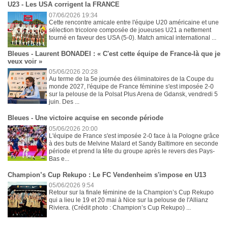
U23 - Les USA corrigent la FRANCE
07/06/2026 19:34
Cette rencontre amicale entre l'équipe U20 américaine et une
sélection tricolore composée de joueuses U21 a nettement
tourné en faveur des USA (5-0). Match amical international ...
Bleues - Laurent BONADEI : « C'est cette équipe de France-là que je
veux voir »
05/06/2026 20:28
Au terme de la 5e journée des éliminatoires de la Coupe du
monde 2027, l'équipe de France féminine s'est imposée 2-0
sur la pelouse de la Polsat Plus Arena de Gdansk, vendredi 5
juin. Des ...
Bleues - Une victoire acquise en seconde période
05/06/2026 20:00
L'équipe de France s'est imposée 2-0 face à la Pologne grâce
à des buts de Melvine Malard et Sandy Baltimore en seconde
période et prend la tête du groupe après le revers des Pays-
Bas e...
Champion’s Cup Rekupo : Le FC Vendenheim s'impose en U13
05/06/2026 9:54
Retour sur la finale féminine de la Champion’s Cup Rekupo
qui a lieu le 19 et 20 mai à Nice sur la pelouse de l'Allianz
Riviera. (Crédit photo : Champion’s Cup Rekupo) ...