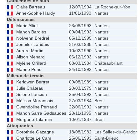
Gardiennes de buts
Claire Barreau
12/07/1994
La Roche-sur-Yon
Anne-Sophie Hardy
11/01/1990
Nantes
Défenseuses
Marie Alliot
23/08/1993
Nantes
Manon Bardies
09/04/1993
Nantes
Nolwenn Bredrel
05/12/1995
Nantes
Jennifer Landais
31/03/1988
Nantes
Aurore Martin
10/02/1990
Nantes
Alison Menard
06/12/1993
Nantes
Mylène Orillard
08/03/1984
Châteaubriant
Marine Perio
24/10/1992
Nantes
Milieux de terrain
Keridwen Bertret
09/08/1989
Nantes
Julie Château
20/03/1979
Nantes
Solène Lancien
25/04/1992
Nantes
Mélissa Moransais
27/03/1984
Brest
Gwendoline Perraud
22/06/1992
Nantes
Manon Sarra Gadsaudes
23/11/1995
Nantes
Morgane Talarmin
10/01/1987
Brest
Attaquantes
Dorothée Gazagne
18/08/1982
Les Salles-du-Gardon
Charlotte Le Cam
25/06/1993
Saint-Brieuc