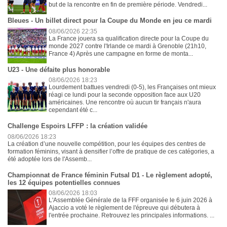
but de la rencontre en fin de première période. Vendredi...
Bleues - Un billet direct pour la Coupe du Monde en jeu ce mardi
08/06/2026 22:35
La France jouera sa qualification directe pour la Coupe du
monde 2027 contre l'Irlande ce mardi à Grenoble (21h10,
France 4) Après une campagne en forme de monta...
U23 - Une défaite plus honorable
08/06/2026 18:23
Lourdement battues vendredi (0-5), les Françaises ont mieux
réagi ce lundi pour la seconde opposition face aux U20
américaines. Une rencontre où aucun tir français n'aura
cependant été c...
Challenge Espoirs LFFP : la création validée
08/06/2026 18:23
La création d’une nouvelle compétition, pour les équipes des centres de
formation féminins, visant à densifier l’offre de pratique de ces catégories, a
été adoptée lors de l'Assemb...
Championnat de France féminin Futsal D1 - Le règlement adopté,
les 12 équipes potentielles connues
08/06/2026 18:03
L'Assemblée Générale de la FFF organisée le 6 juin 2026 à
Ajaccio a voté le règlement de l'épreuve qui débutera à
l'entrée prochaine. Retrouvez les principales informations. ...