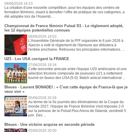
08/06/2026 18:23
La création d’une nouvelle compétition, pour les équipes des centres de
formation féminins, visant à densifier l’offre de pratique de ces catégories, a
été adoptée lors de l'Assemb...
Championnat de France féminin Futsal D1 - Le règlement adopté,
les 12 équipes potentielles connues
08/06/2026 18:03
L'Assemblée Générale de la FFF organisée le 6 juin 2026 à
Ajaccio a voté le règlement de l'épreuve qui débutera à
l'entrée prochaine. Retrouvez les principales informations. ...
U23 - Les USA corrigent la FRANCE
07/06/2026 19:34
Cette rencontre amicale entre l'équipe U20 américaine et une
sélection tricolore composée de joueuses U21 a nettement
tourné en faveur des USA (5-0). Match amical international ...
Bleues - Laurent BONADEI : « C'est cette équipe de France-là que je
veux voir »
05/06/2026 20:28
Au terme de la 5e journée des éliminatoires de la Coupe du
monde 2027, l'équipe de France féminine s'est imposée 2-0
sur la pelouse de la Polsat Plus Arena de Gdansk, vendredi 5
juin. Des ...
Bleues - Une victoire acquise en seconde période
05/06/2026 20:00