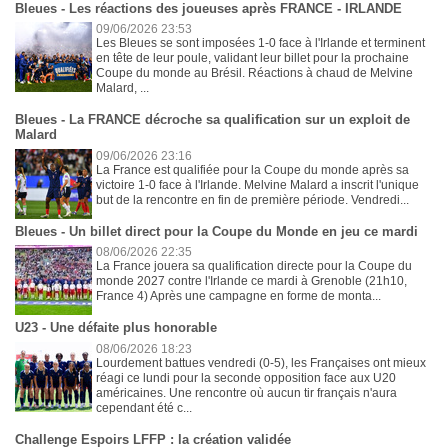
Bleues - Les réactions des joueuses après FRANCE - IRLANDE
09/06/2026 23:53
Les Bleues se sont imposées 1-0 face à l'Irlande et terminent
en tête de leur poule, validant leur billet pour la prochaine
Coupe du monde au Brésil. Réactions à chaud de Melvine
Malard, ...
Bleues - La FRANCE décroche sa qualification sur un exploit de
Malard
09/06/2026 23:16
La France est qualifiée pour la Coupe du monde après sa
victoire 1-0 face à l'Irlande. Melvine Malard a inscrit l'unique
but de la rencontre en fin de première période. Vendredi...
Bleues - Un billet direct pour la Coupe du Monde en jeu ce mardi
08/06/2026 22:35
La France jouera sa qualification directe pour la Coupe du
monde 2027 contre l'Irlande ce mardi à Grenoble (21h10,
France 4) Après une campagne en forme de monta...
U23 - Une défaite plus honorable
08/06/2026 18:23
Lourdement battues vendredi (0-5), les Françaises ont mieux
réagi ce lundi pour la seconde opposition face aux U20
américaines. Une rencontre où aucun tir français n'aura
cependant été c...
Challenge Espoirs LFFP : la création validée