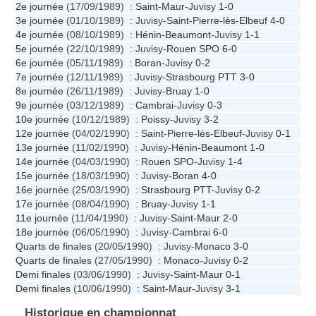
2e journée
(17/09/1989) :
Saint-Maur
-Juvisy
1-0
3e journée
(01/10/1989) : Juvisy-
Saint-Pierre-lès-Elbeuf
4-0
4e journée
(08/10/1989) :
Hénin-Beaumont
-Juvisy
1-1
5e journée
(22/10/1989) : Juvisy-
Rouen SPO
6-0
6e journée
(05/11/1989) :
Boran
-Juvisy
0-2
7e journée
(12/11/1989) : Juvisy-
Strasbourg PTT
3-0
8e journée
(26/11/1989) : Juvisy-
Bruay
1-0
9e journée
(03/12/1989) :
Cambrai
-Juvisy
0-3
10e journée
(10/12/1989) :
Poissy
-Juvisy
3-2
12e journée
(04/02/1990) :
Saint-Pierre-lès-Elbeuf
-Juvisy
0-1
13e journée
(11/02/1990) : Juvisy-
Hénin-Beaumont
1-0
14e journée
(04/03/1990) :
Rouen SPO
-Juvisy
1-4
15e journée
(18/03/1990) : Juvisy-
Boran
4-0
16e journée
(25/03/1990) :
Strasbourg PTT
-Juvisy
0-2
17e journée
(08/04/1990) :
Bruay
-Juvisy
1-1
11e journée
(11/04/1990) : Juvisy-
Saint-Maur
2-0
18e journée
(06/05/1990) : Juvisy-
Cambrai
6-0
Quarts de finales
(20/05/1990) : Juvisy-
Monaco
3-0
Quarts de finales
(27/05/1990) :
Monaco
-Juvisy
0-2
Demi finales
(03/06/1990) : Juvisy-
Saint-Maur
0-1
Demi finales
(10/06/1990) :
Saint-Maur
-Juvisy
3-1
Historique en championnat