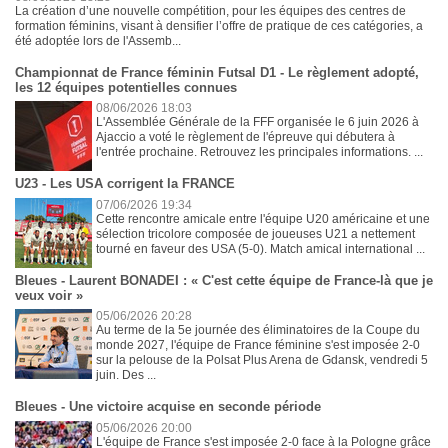
La création d’une nouvelle compétition, pour les équipes des centres de
formation féminins, visant à densifier l’offre de pratique de ces catégories, a
été adoptée lors de l'Assemb...
Championnat de France féminin Futsal D1 - Le règlement adopté,
les 12 équipes potentielles connues
08/06/2026 18:03
L'Assemblée Générale de la FFF organisée le 6 juin 2026 à
Ajaccio a voté le règlement de l'épreuve qui débutera à
l'entrée prochaine. Retrouvez les principales informations. ...
U23 - Les USA corrigent la FRANCE
07/06/2026 19:34
Cette rencontre amicale entre l'équipe U20 américaine et une
sélection tricolore composée de joueuses U21 a nettement
tourné en faveur des USA (5-0). Match amical international ...
Bleues - Laurent BONADEI : « C'est cette équipe de France-là que je
veux voir »
05/06/2026 20:28
Au terme de la 5e journée des éliminatoires de la Coupe du
monde 2027, l'équipe de France féminine s'est imposée 2-0
sur la pelouse de la Polsat Plus Arena de Gdansk, vendredi 5
juin. Des ...
Bleues - Une victoire acquise en seconde période
05/06/2026 20:00
L'équipe de France s'est imposée 2-0 face à la Pologne grâce