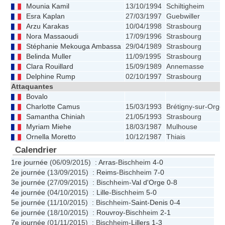
Mounia Kamil
13/10/1994
Schiltigheim
Esra Kaplan
27/03/1997
Guebwiller
Arzu Karakas
10/04/1998
Strasbourg
Nora Massaoudi
17/09/1996
Strasbourg
Stéphanie Mekouga Ambassa
29/04/1989
Strasbourg
Belinda Muller
11/09/1995
Strasbourg
Clara Rouillard
15/09/1989
Annemasse
Delphine Rump
02/10/1997
Strasbourg
Attaquantes
Bovalo
Charlotte Camus
15/03/1993
Brétigny-sur-Orge
Samantha Chiniah
21/05/1993
Strasbourg
Myriam Miehe
18/03/1987
Mulhouse
Ornella Moretto
10/12/1987
Thiais
Calendrier
1re journée
(06/09/2015) :
Arras
-Bischheim
4-0
2e journée
(13/09/2015) :
Reims
-Bischheim
7-0
3e journée
(27/09/2015) : Bischheim-
Val d'Orge
0-8
4e journée
(04/10/2015) :
Lille
-Bischheim
5-0
5e journée
(11/10/2015) : Bischheim-
Saint-Denis
0-4
6e journée
(18/10/2015) :
Rouvroy
-Bischheim
2-1
7e journée
(01/11/2015) : Bischheim-
Lillers
1-3