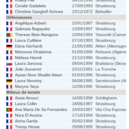
Khady Fall
04/10/1998
Strasbourg
Coralie Gadaleta
17/09/1993
Strasbourg
Christine Gangloff-Schnee
23/12/1972
Bettwiller
Défenseuses
Angélique Azbeiri
15/01/1987
Strasbourg
Salimata Bagayoko
13/09/1997
Strasbourg
Therese Bete Atangana
10/04/1994
Yaoundé (Camero
Laura Cuillière
07/10/1993
Strasbourg
Dana Gerhardt
21/05/1995
Ahlen (Allemagne)
Mimouna Ghalaimia
01/09/1996
Relizane (Algérie)
Mélissa Hamdi
21/12/1996
Strasbourg
Laura Jancova
08/04/1999
Bratislava (Slovaq
Julie Jouvenot
23/11/1993
La Tronche
Ayaan Noor Maallin Adam
01/03/1996
Strasbourg
Laura Novotny
06/08/1985
Sarrebrucken (Al
Maryne Seys
11/09/1996
Strasbourg
Milieux de terrain
Assia Atrouci
14/05/1998
Schiltigheim
Laura Collin
18/06/1987
Strasbourg
Ana Maria De Sa Fernandes
14/03/1987
Vila Cha Esposend
Nora El Aouina
17/10/1994
Strasbourg
Aicha Garda
05/02/1994
Strasbourg
Tressy Hesse
29/08/1995
Strasbourg