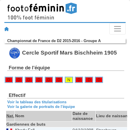
Championnat de France de D2 2015-2016 - Groupe A
Cercle Sportif Mars Bischheim 1905
Forme de l'équipe
D
D
D
D
D
D
N
D
D
D
Effectif
Voir le tableau des titularisations
Voir la galerie de portraits de l'équipe
Date de
Nat.
Nom
Lieu de naissan
naissance
Gardiennes de buts