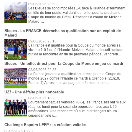
09/06/2026 23:53
Les Bleues se sont imposées 1-0 face à l'Irlande et terminent
en tête de leur poule, validant leur billet pour la prochaine
Coupe du monde au Brésil. Réactions à chaud de Melvine
Malard, ...
Bleues - La FRANCE décroche sa qualification sur un exploit de
Malard
09/06/2026 23:16
La France est qualifiée pour la Coupe du monde après sa
victoire 1-0 face à l'Irlande. Melvine Malard a inscrit l'unique
but de la rencontre en fin de première période. Vendredi...
Bleues - Un billet direct pour la Coupe du Monde en jeu ce mardi
08/06/2026 22:35
La France jouera sa qualification directe pour la Coupe du
monde 2027 contre l'Irlande ce mardi à Grenoble (21h10,
France 4) Après une campagne en forme de monta...
U23 - Une défaite plus honorable
08/06/2026 18:23
Lourdement battues vendredi (0-5), les Françaises ont mieux
réagi ce lundi pour la seconde opposition face aux U20
américaines. Une rencontre où aucun tir français n'aura
cependant été c...
Challenge Espoirs LFFP : la création validée
08/06/2026 18:23