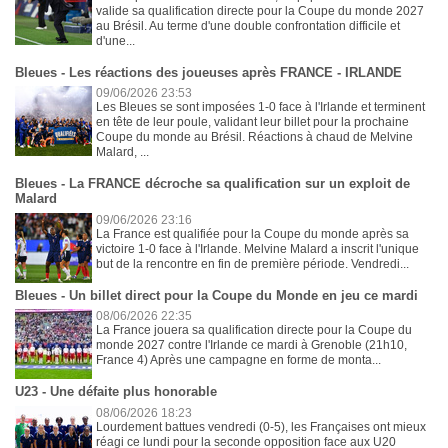
valide sa qualification directe pour la Coupe du monde 2027
au Brésil. Au terme d'une double confrontation difficile et
d'une...
Bleues - Les réactions des joueuses après FRANCE - IRLANDE
09/06/2026 23:53
Les Bleues se sont imposées 1-0 face à l'Irlande et terminent
en tête de leur poule, validant leur billet pour la prochaine
Coupe du monde au Brésil. Réactions à chaud de Melvine
Malard, ...
Bleues - La FRANCE décroche sa qualification sur un exploit de
Malard
09/06/2026 23:16
La France est qualifiée pour la Coupe du monde après sa
victoire 1-0 face à l'Irlande. Melvine Malard a inscrit l'unique
but de la rencontre en fin de première période. Vendredi...
Bleues - Un billet direct pour la Coupe du Monde en jeu ce mardi
08/06/2026 22:35
La France jouera sa qualification directe pour la Coupe du
monde 2027 contre l'Irlande ce mardi à Grenoble (21h10,
France 4) Après une campagne en forme de monta...
U23 - Une défaite plus honorable
08/06/2026 18:23
Lourdement battues vendredi (0-5), les Françaises ont mieux
réagi ce lundi pour la seconde opposition face aux U20