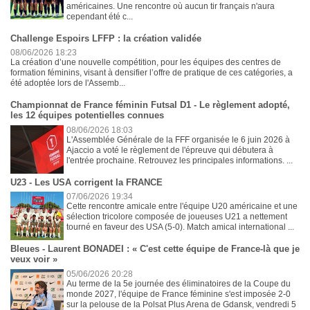
américaines. Une rencontre où aucun tir français n'aura
cependant été c...
Challenge Espoirs LFFP : la création validée
08/06/2026 18:23
La création d’une nouvelle compétition, pour les équipes des centres de
formation féminins, visant à densifier l’offre de pratique de ces catégories, a
été adoptée lors de l'Assemb...
Championnat de France féminin Futsal D1 - Le règlement adopté,
les 12 équipes potentielles connues
08/06/2026 18:03
L'Assemblée Générale de la FFF organisée le 6 juin 2026 à
Ajaccio a voté le règlement de l'épreuve qui débutera à
l'entrée prochaine. Retrouvez les principales informations. ...
U23 - Les USA corrigent la FRANCE
07/06/2026 19:34
Cette rencontre amicale entre l'équipe U20 américaine et une
sélection tricolore composée de joueuses U21 a nettement
tourné en faveur des USA (5-0). Match amical international ...
Bleues - Laurent BONADEI : « C'est cette équipe de France-là que je
veux voir »
05/06/2026 20:28
Au terme de la 5e journée des éliminatoires de la Coupe du
monde 2027, l'équipe de France féminine s'est imposée 2-0
sur la pelouse de la Polsat Plus Arena de Gdansk, vendredi 5