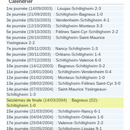
Calendrier
1re journée
(14/09/2003) :
Lioujas
-Schiltigheim
2-3
2e journée
(21/09/2003) : Schiltigheim-
Bagneux
1-0
3e journée
(05/10/2003) :
Vendenheim
-Schiltigheim
4-1
4e journée
(12/10/2003) : Schiltigheim-
Monteux
3-3
5e journée
(19/10/2003) :
Félines Saint-Cyr
-Schiltigheim
2-2
6e journée
(26/10/2003) : Schiltigheim-
Saint-Maurice
Yssingeaux
2-2
7e journée
(09/11/2003) :
Nancy
-Schiltigheim
1-3
8e journée
(30/11/2003) :
Orléans
-Schiltigheim
1-4
9e journée
(07/12/2003) : Schiltigheim-
Valence
6-0
10e journée
(14/12/2003) :
Bagneux
-Schiltigheim
0-2
11e journée
(18/01/2004) : Schiltigheim-
Vendenheim
0-4
12e journée
(01/02/2004) :
Monteux
-Schiltigheim
1-0
13e journée
(08/02/2004) : Schiltigheim-
Félines Saint-Cyr
3-0
14e journée
(07/03/2004) :
Saint-Maurice Yssingeaux
-
Schiltigheim
1-3
Seizièmes de finale
(14/03/2004) :
Bagneux
(D2)-
Schiltigheim
1-0
15e journée
(21/03/2004) : Schiltigheim-
Nancy
6-1
16e journée
(04/04/2004) : Schiltigheim-
Orléans
1-0
17e journée
(25/04/2004) :
Valence
-Schiltigheim
2-2
18e journée
(02/05/2004) : Schiltigheim-
Lioujas
9-1