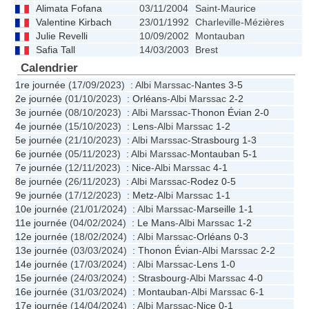
Alimata Fofana
03/11/2004
Saint-Maurice
Valentine Kirbach
23/01/1992
Charleville-Mézières
Julie Revelli
10/09/2002
Montauban
Safia Tall
14/03/2003
Brest
Calendrier
1re journée
(17/09/2023) : Albi Marssac-
Nantes
3-5
2e journée
(01/10/2023) :
Orléans
-Albi Marssac
2-2
3e journée
(08/10/2023) : Albi Marssac-
Thonon Évian
2-0
4e journée
(15/10/2023) :
Lens
-Albi Marssac
1-2
5e journée
(21/10/2023) : Albi Marssac-
Strasbourg
1-3
6e journée
(05/11/2023) : Albi Marssac-
Montauban
5-1
7e journée
(12/11/2023) :
Nice
-Albi Marssac
4-1
8e journée
(26/11/2023) : Albi Marssac-
Rodez
0-5
9e journée
(17/12/2023) :
Metz
-Albi Marssac
1-1
10e journée
(21/01/2024) : Albi Marssac-
Marseille
1-1
11e journée
(04/02/2024) :
Le Mans
-Albi Marssac
1-2
12e journée
(18/02/2024) : Albi Marssac-
Orléans
0-3
13e journée
(03/03/2024) :
Thonon Évian
-Albi Marssac
2-2
14e journée
(17/03/2024) : Albi Marssac-
Lens
1-0
15e journée
(24/03/2024) :
Strasbourg
-Albi Marssac
4-0
16e journée
(31/03/2024) :
Montauban
-Albi Marssac
6-1
17e journée
(14/04/2024) : Albi Marssac-
Nice
0-1