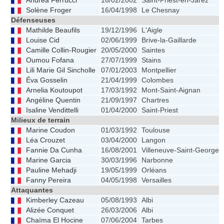
Andréa Ferrucci
16/02/2002
Saint-Priest-en-Jarez
Solène Froger
16/04/1998
Le Chesnay
Défenseuses
Mathilde Beaufils
19/12/1996
L'Aigle
Louise Cid
02/06/1999
Brive-la-Gaillarde
Camille Collin-Rougier
20/05/2000
Saintes
Oumou Fofana
27/07/1999
Stains
Lili Marie Gil Sincholle
07/01/2003
Montpellier
Éva Gosselin
21/04/1999
Colombes
Arnelia Koutoupot
17/03/1992
Mont-Saint-Aignan
Angéline Quentin
21/09/1997
Chartres
Isaline Vendittelli
01/04/2000
Saint-Priest
Milieux de terrain
Marine Coudon
01/03/1992
Toulouse
Léa Crouzet
03/04/2000
Langon
Fannie Da Cunha
16/08/2001
Villeneuve-Saint-Georges
Marine Garcia
30/03/1996
Narbonne
Pauline Mehadji
19/05/1999
Orléans
Fanny Pereira
04/05/1998
Versailles
Attaquantes
Kimberley Cazeau
05/08/1993
Albi
Alizée Conquet
26/03/2006
Albi
Chaïma El Hocine
07/06/2004
Tarbes