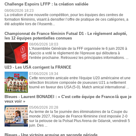
Challenge Espoirs LFFP : la création validée
08/06/2026 18:23
La création d’une nouvelle compétition, pour les équipes des centres de
formation féminins, visant à densifier l’offre de pratique de ces catégories, a
été adoptée lors de l'Assemb...
Championnat de France féminin Futsal D1 - Le règlement adopté,
les 12 équipes potentielles connues
08/06/2026 18:03
L'Assemblée Générale de la FFF organisée le 6 juin 2026 à
Ajaccio a voté le règlement de l'épreuve qui débutera à
l'entrée prochaine. Retrouvez les principales informations. ...
U23 - Les USA corrigent la FRANCE
07/06/2026 19:34
Cette rencontre amicale entre l'équipe U20 américaine et une
sélection tricolore composée de joueuses U21 a nettement
tourné en faveur des USA (5-0). Match amical international ...
Bleues - Laurent BONADEI : « C'est cette équipe de France-là que je
veux voir »
05/06/2026 20:28
Au terme de la 5e journée des éliminatoires de la Coupe du
monde 2027, l'équipe de France féminine s'est imposée 2-0
sur la pelouse de la Polsat Plus Arena de Gdansk, vendredi 5
juin. Des ...
Bleues - Une victoire acquise en seconde période