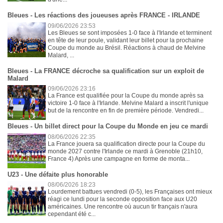
Bleues - Les réactions des joueuses après FRANCE - IRLANDE
09/06/2026 23:53
Les Bleues se sont imposées 1-0 face à l'Irlande et terminent
en tête de leur poule, validant leur billet pour la prochaine
Coupe du monde au Brésil. Réactions à chaud de Melvine
Malard, ...
Bleues - La FRANCE décroche sa qualification sur un exploit de
Malard
09/06/2026 23:16
La France est qualifiée pour la Coupe du monde après sa
victoire 1-0 face à l'Irlande. Melvine Malard a inscrit l'unique
but de la rencontre en fin de première période. Vendredi...
Bleues - Un billet direct pour la Coupe du Monde en jeu ce mardi
08/06/2026 22:35
La France jouera sa qualification directe pour la Coupe du
monde 2027 contre l'Irlande ce mardi à Grenoble (21h10,
France 4) Après une campagne en forme de monta...
U23 - Une défaite plus honorable
08/06/2026 18:23
Lourdement battues vendredi (0-5), les Françaises ont mieux
réagi ce lundi pour la seconde opposition face aux U20
américaines. Une rencontre où aucun tir français n'aura
cependant été c...