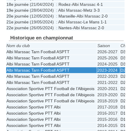
18e journée
(21/04/2024) :
Rodez
-Albi Marssac
4-1
19e journée
(28/04/2024) : Albi Marssac-
Metz
3-3
20e journée
(12/05/2024) :
Marseille
-Albi Marssac
2-0
21e journée
(19/05/2024) : Albi Marssac-
Le Mans
1-1
22e journée
(26/05/2024) :
Nantes
-Albi Marssac
2-0
Historique en championnat
Nom du club
Saison
Cham
Albi Marssac Tarn Football ASPTT
2026-2027
D3
Albi Marssac Tarn Football ASPTT
2025-2026
D3
Albi Marssac Tarn Football ASPTT
2024-2025
D3
Albi Marssac Tarn Football ASPTT
2023-2024
D2
Albi Marssac Tarn Football ASPTT
2022-2023
D2
Albi Marssac Tarn Football ASPTT
2021-2022
D2
Association Sportive PTT Football de l'Albigeois
2020-2021
D2
Association Sportive PTT Football de l'Albigeois
2019-2020
D2
Association Sportive PTT Football de l'Albigeois
2018-2019
D2
Association Sportive PTT Albi
2017-2018
D1
Association Sportive PTT Albi
2016-2017
D1
Association Sportive PTT Albi
2015-2016
D1
Association Sportive PTT Albi
2014-2015
D1