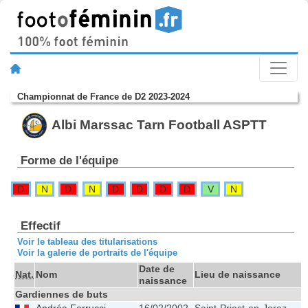
Championnat de France de D2 2023-2024
Albi Marssac Tarn Football ASPTT
Forme de l'équipe
D
N
D
N
D
D
D
D
V
N
Effectif
Voir le tableau des titularisations
Voir la galerie de portraits de l'équipe
Date de
Nat.
Nom
Lieu de naissance
naissance
Gardiennes de buts