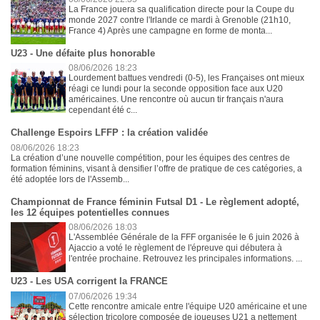
La France jouera sa qualification directe pour la Coupe du
monde 2027 contre l'Irlande ce mardi à Grenoble (21h10,
France 4) Après une campagne en forme de monta...
U23 - Une défaite plus honorable
08/06/2026 18:23
Lourdement battues vendredi (0-5), les Françaises ont mieux
réagi ce lundi pour la seconde opposition face aux U20
américaines. Une rencontre où aucun tir français n'aura
cependant été c...
Challenge Espoirs LFFP : la création validée
08/06/2026 18:23
La création d’une nouvelle compétition, pour les équipes des centres de
formation féminins, visant à densifier l’offre de pratique de ces catégories, a
été adoptée lors de l'Assemb...
Championnat de France féminin Futsal D1 - Le règlement adopté,
les 12 équipes potentielles connues
08/06/2026 18:03
L'Assemblée Générale de la FFF organisée le 6 juin 2026 à
Ajaccio a voté le règlement de l'épreuve qui débutera à
l'entrée prochaine. Retrouvez les principales informations. ...
U23 - Les USA corrigent la FRANCE
07/06/2026 19:34
Cette rencontre amicale entre l'équipe U20 américaine et une
sélection tricolore composée de joueuses U21 a nettement