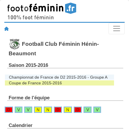
Football Club Féminin Hénin-
Beaumont
Saison 2015-2016
Championnat de France de D2 2015-2016 - Groupe A
Coupe de France 2015-2016
Forme de l'équipe
D
V
V
N
N
D
N
D
V
V
Calendrier