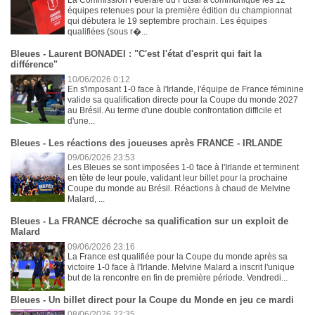
La Commission Fédérale du Futsal a communiqué les 12
équipes retenues pour la première édition du championnat
qui débutera le 19 septembre prochain. Les équipes
qualifiées (sous r�...
Bleues - Laurent BONADEI : "C'est l'état d'esprit qui fait la
différence"
10/06/2026 0:12
En s'imposant 1-0 face à l'Irlande, l'équipe de France féminine
valide sa qualification directe pour la Coupe du monde 2027
au Brésil. Au terme d'une double confrontation difficile et
d'une...
Bleues - Les réactions des joueuses après FRANCE - IRLANDE
09/06/2026 23:53
Les Bleues se sont imposées 1-0 face à l'Irlande et terminent
en tête de leur poule, validant leur billet pour la prochaine
Coupe du monde au Brésil. Réactions à chaud de Melvine
Malard, ...
Bleues - La FRANCE décroche sa qualification sur un exploit de
Malard
09/06/2026 23:16
La France est qualifiée pour la Coupe du monde après sa
victoire 1-0 face à l'Irlande. Melvine Malard a inscrit l'unique
but de la rencontre en fin de première période. Vendredi...
Bleues - Un billet direct pour la Coupe du Monde en jeu ce mardi
08/06/2026 22:35