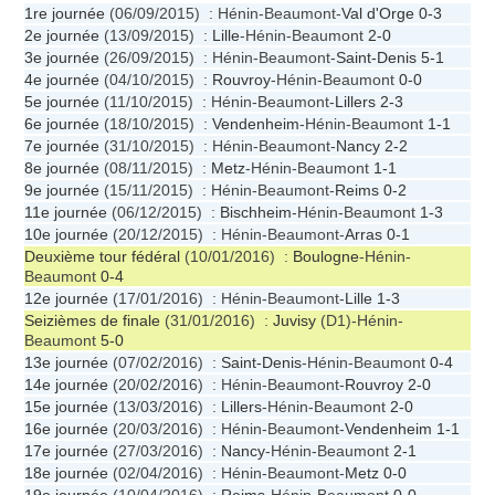
1re journée
(06/09/2015) : Hénin-Beaumont-
Val d'Orge
0-3
2e journée
(13/09/2015) :
Lille
-Hénin-Beaumont
2-0
3e journée
(26/09/2015) : Hénin-Beaumont-
Saint-Denis
5-1
4e journée
(04/10/2015) :
Rouvroy
-Hénin-Beaumont
0-0
5e journée
(11/10/2015) : Hénin-Beaumont-
Lillers
2-3
6e journée
(18/10/2015) :
Vendenheim
-Hénin-Beaumont
1-1
7e journée
(31/10/2015) : Hénin-Beaumont-
Nancy
2-2
8e journée
(08/11/2015) :
Metz
-Hénin-Beaumont
1-1
9e journée
(15/11/2015) : Hénin-Beaumont-
Reims
0-2
11e journée
(06/12/2015) :
Bischheim
-Hénin-Beaumont
1-3
10e journée
(20/12/2015) : Hénin-Beaumont-
Arras
0-1
Deuxième tour fédéral
(10/01/2016) :
Boulogne
-Hénin-
Beaumont
0-4
12e journée
(17/01/2016) : Hénin-Beaumont-
Lille
1-3
Seizièmes de finale
(31/01/2016) :
Juvisy
(D1)-Hénin-
Beaumont
5-0
13e journée
(07/02/2016) :
Saint-Denis
-Hénin-Beaumont
0-4
14e journée
(20/02/2016) : Hénin-Beaumont-
Rouvroy
2-0
15e journée
(13/03/2016) :
Lillers
-Hénin-Beaumont
2-0
16e journée
(20/03/2016) : Hénin-Beaumont-
Vendenheim
1-1
17e journée
(27/03/2016) :
Nancy
-Hénin-Beaumont
2-1
18e journée
(02/04/2016) : Hénin-Beaumont-
Metz
0-0
19e journée
(10/04/2016) :
Reims
-Hénin-Beaumont
0-0