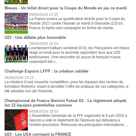
Bleues - Un billet direct pour la Coupe du Monde en jeu ce mardi
08/06/2026 22:35
La France jouera sa qualification directe pour la Coupe du
monde 2027 contre l'Irlande ce mardi à Grenoble (21h10,
France 4) Après une campagne en forme de monta...
U23 - Une défaite plus honorable
08/06/2026 18:23
Lourdement battues vendredi (0-5), les Françaises ont mieux
réagi ce lundi pour la seconde opposition face aux U20
américaines. Une rencontre où aucun tir français n'aura
cependant été c...
Challenge Espoirs LFFP : la création validée
08/06/2026 18:23
La création d’une nouvelle compétition, pour les équipes des centres de
formation féminins, visant à densifier l’offre de pratique de ces catégories, a
été adoptée lors de l'Assemb...
Championnat de France féminin Futsal D1 - Le règlement adopté,
les 12 équipes potentielles connues
08/06/2026 18:03
L'Assemblée Générale de la FFF organisée le 6 juin 2026 à
Ajaccio a voté le règlement de l'épreuve qui débutera à
l'entrée prochaine. Retrouvez les principales informations. ...
U23 - Les USA corrigent la FRANCE