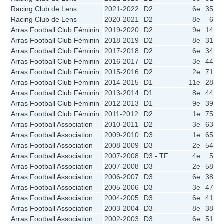
Racing Club de Lens
2021-2022
D2
6e
35
2
Racing Club de Lens
2020-2021
D2
8e
6
Arras Football Club Féminin
2019-2020
D2
9e
14
1
Arras Football Club Féminin
2018-2019
D2
8e
31
2
Arras Football Club Féminin
2017-2018
D2
6e
34
2
Arras Football Club Féminin
2016-2017
D2
3e
44
2
Arras Football Club Féminin
2015-2016
D2
2e
71
2
Arras Football Club Féminin
2014-2015
D1
11e
28
2
Arras Football Club Féminin
2013-2014
D1
8e
44
2
Arras Football Club Féminin
2012-2013
D1
9e
39
2
Arras Football Club Féminin
2011-2012
D2
1e
75
2
Arras Football Association
2010-2011
D2
3e
63
2
Arras Football Association
2009-2010
D3
1e
65
1
Arras Football Association
2008-2009
D3
2e
54
1
Arras Football Association
2007-2008
D3 - TF
4e
5
Arras Football Association
2007-2008
D3
2e
58
1
Arras Football Association
2006-2007
D3
6e
38
1
Arras Football Association
2005-2006
D3
3e
47
1
Arras Football Association
2004-2005
D3
6e
41
1
Arras Football Association
2003-2004
D3
8e
38
1
Arras Football Association
2002-2003
D3
6e
51
1