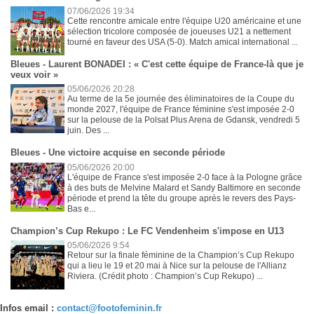
07/06/2026 19:34
Cette rencontre amicale entre l'équipe U20 américaine et une
sélection tricolore composée de joueuses U21 a nettement
tourné en faveur des USA (5-0). Match amical international ...
Bleues - Laurent BONADEI : « C'est cette équipe de France-là que je
veux voir »
05/06/2026 20:28
Au terme de la 5e journée des éliminatoires de la Coupe du
monde 2027, l'équipe de France féminine s'est imposée 2-0
sur la pelouse de la Polsat Plus Arena de Gdansk, vendredi 5
juin. Des ...
Bleues - Une victoire acquise en seconde période
05/06/2026 20:00
L'équipe de France s'est imposée 2-0 face à la Pologne grâce
à des buts de Melvine Malard et Sandy Baltimore en seconde
période et prend la tête du groupe après le revers des Pays-
Bas e...
Champion’s Cup Rekupo : Le FC Vendenheim s'impose en U13
05/06/2026 9:54
Retour sur la finale féminine de la Champion’s Cup Rekupo
qui a lieu le 19 et 20 mai à Nice sur la pelouse de l'Allianz
Riviera. (Crédit photo : Champion’s Cup Rekupo) ...
Infos email :
contact@footofeminin.fr