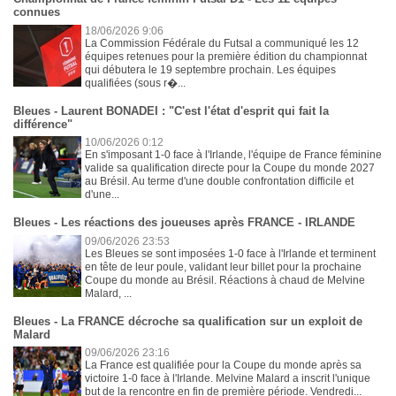
connues
18/06/2026 9:06
La Commission Fédérale du Futsal a communiqué les 12
équipes retenues pour la première édition du championnat
qui débutera le 19 septembre prochain. Les équipes
qualifiées (sous r�...
Bleues - Laurent BONADEI : "C'est l'état d'esprit qui fait la
différence"
10/06/2026 0:12
En s'imposant 1-0 face à l'Irlande, l'équipe de France féminine
valide sa qualification directe pour la Coupe du monde 2027
au Brésil. Au terme d'une double confrontation difficile et
d'une...
Bleues - Les réactions des joueuses après FRANCE - IRLANDE
09/06/2026 23:53
Les Bleues se sont imposées 1-0 face à l'Irlande et terminent
en tête de leur poule, validant leur billet pour la prochaine
Coupe du monde au Brésil. Réactions à chaud de Melvine
Malard, ...
Bleues - La FRANCE décroche sa qualification sur un exploit de
Malard
09/06/2026 23:16
La France est qualifiée pour la Coupe du monde après sa
victoire 1-0 face à l'Irlande. Melvine Malard a inscrit l'unique
but de la rencontre en fin de première période. Vendredi...