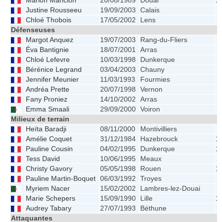
Marion Mancion
20/08/1989
Douai
1
Justine Rousseeu
19/09/2003
Calais
Chloé Thobois
17/05/2002
Lens
Défenseuses
Margot Anquez
19/07/2003
Rang-du-Fliers
Éva Bantignie
18/07/2001
Arras
Chloé Lefevre
10/03/1998
Dunkerque
Bérénice Legrand
03/04/2003
Chauny
Jennifer Meunier
11/03/1993
Fourmies
Andréa Prette
20/07/1998
Vernon
Fany Proniez
14/10/2002
Arras
Emma Smaali
29/09/2000
Voiron
Milieux de terrain
Heïta Baradji
08/11/2000
Montivilliers
Amélie Coquet
31/12/1984
Hazebrouck
1
Pauline Cousin
04/02/1995
Dunkerque
1
Tess David
10/06/1995
Meaux
Christy Gavory
05/05/1998
Rouen
1
Pauline Martin-Boquet
06/03/1992
Troyes
Myriem Nacer
15/02/2002
Lambres-lez-Douai
Marie Schepers
15/09/1990
Lille
1
Audrey Tabary
27/07/1993
Béthune
Attaquantes