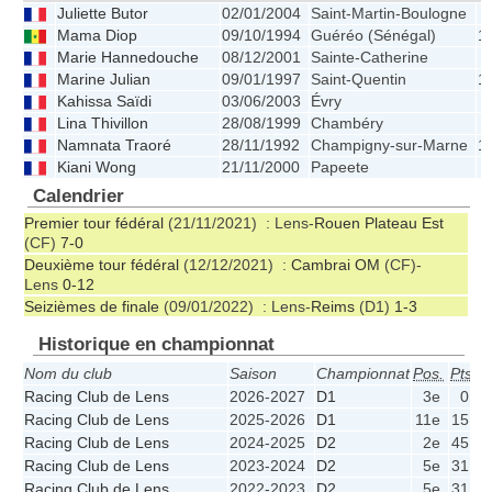
Juliette Butor
02/01/2004
Saint-Martin-Boulogne
Mama Diop
09/10/1994
Guéréo (Sénégal)
1
Marie Hannedouche
08/12/2001
Sainte-Catherine
Marine Julian
09/01/1997
Saint-Quentin
1
Kahissa Saïdi
03/06/2003
Évry
Lina Thivillon
28/08/1999
Chambéry
Namnata Traoré
28/11/1992
Champigny-sur-Marne
1
Kiani Wong
21/11/2000
Papeete
Calendrier
Premier tour fédéral
(21/11/2021) : Lens-
Rouen Plateau Est
(CF)
7-0
Deuxième tour fédéral
(12/12/2021) :
Cambrai OM
(CF)-
Lens
0-12
Seizièmes de finale
(09/01/2022) : Lens-
Reims
(D1)
1-3
Historique en championnat
Nom du club
Saison
Championnat
Pos.
Pts
J
Racing Club de Lens
2026-2027
D1
3e
0
Racing Club de Lens
2025-2026
D1
11e
15
2
Racing Club de Lens
2024-2025
D2
2e
45
2
Racing Club de Lens
2023-2024
D2
5e
31
2
Racing Club de Lens
2022-2023
D2
5e
31
2