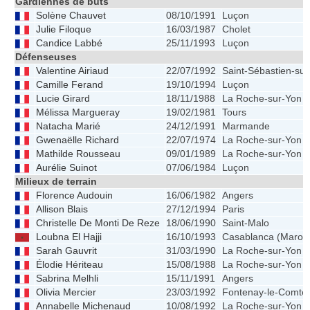
Gardiennes de buts
Solène Chauvet
08/10/1991
Luçon
Julie Filoque
16/03/1987
Cholet
Candice Labbé
25/11/1993
Luçon
Défenseuses
Valentine Airiaud
22/07/1992
Saint-Sébastien-sur
Camille Ferand
19/10/1994
Luçon
Lucie Girard
18/11/1988
La Roche-sur-Yon
Mélissa Margueray
19/02/1981
Tours
Natacha Marié
24/12/1991
Marmande
Gwenaëlle Richard
22/07/1974
La Roche-sur-Yon
Mathilde Rousseau
09/01/1989
La Roche-sur-Yon
Aurélie Suinot
07/06/1984
Luçon
Milieux de terrain
Florence Audouin
16/06/1982
Angers
Allison Blais
27/12/1994
Paris
Christelle De Monti De Reze
18/06/1990
Saint-Malo
Loubna El Hajji
16/10/1993
Casablanca (Maroc
Sarah Gauvrit
31/03/1990
La Roche-sur-Yon
Élodie Hériteau
15/08/1988
La Roche-sur-Yon
Sabrina Melhli
15/11/1991
Angers
Olivia Mercier
23/03/1992
Fontenay-le-Comte
Annabelle Michenaud
10/08/1992
La Roche-sur-Yon