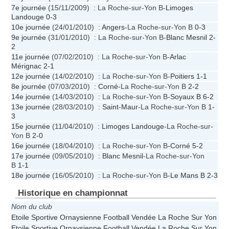
7e journée
(15/11/2009) : La Roche-sur-Yon B-
Limoges
Landouge
0-3
10e journée
(24/01/2010) :
Angers
-La Roche-sur-Yon B
0-3
9e journée
(31/01/2010) : La Roche-sur-Yon B-
Blanc Mesnil
2-
2
11e journée
(07/02/2010) : La Roche-sur-Yon B-
Arlac
Mérignac
2-1
12e journée
(14/02/2010) : La Roche-sur-Yon B-
Poitiers
1-1
8e journée
(07/03/2010) :
Corné
-La Roche-sur-Yon B
2-2
14e journée
(14/03/2010) : La Roche-sur-Yon B-
Soyaux B
6-2
13e journée
(28/03/2010) :
Saint-Maur
-La Roche-sur-Yon B
1-
3
15e journée
(11/04/2010) :
Limoges Landouge
-La Roche-sur-
Yon B
2-0
16e journée
(18/04/2010) : La Roche-sur-Yon B-
Corné
5-2
17e journée
(09/05/2010) :
Blanc Mesnil
-La Roche-sur-Yon
B
1-1
18e journée
(16/05/2010) : La Roche-sur-Yon B-
Le Mans B
2-3
Historique en championnat
Nom du club
Etoile Sportive Ornaysienne Football Vendée La Roche Sur Yon B
Etoile Sportive Ornaysienne Football Vendée La Roche Sur Yon B