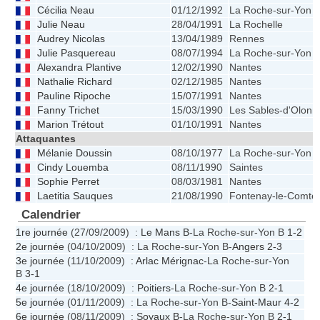
Cécilia Neau
01/12/1992
La Roche-sur-Yon
Julie Neau
28/04/1991
La Rochelle
Audrey Nicolas
13/04/1989
Rennes
Julie Pasquereau
08/07/1994
La Roche-sur-Yon
Alexandra Plantive
12/02/1990
Nantes
Nathalie Richard
02/12/1985
Nantes
Pauline Ripoche
15/07/1991
Nantes
Fanny Trichet
15/03/1990
Les Sables-d'Olonn
Marion Trétout
01/10/1991
Nantes
Attaquantes
Mélanie Doussin
08/10/1977
La Roche-sur-Yon
Cindy Louemba
08/11/1990
Saintes
Sophie Perret
08/03/1981
Nantes
Laetitia Sauques
21/08/1990
Fontenay-le-Comte
Calendrier
1re journée
(27/09/2009) :
Le Mans B
-La Roche-sur-Yon B
1-2
2e journée
(04/10/2009) : La Roche-sur-Yon B-
Angers
2-3
3e journée
(11/10/2009) :
Arlac Mérignac
-La Roche-sur-Yon
B
3-1
4e journée
(18/10/2009) :
Poitiers
-La Roche-sur-Yon B
2-1
5e journée
(01/11/2009) : La Roche-sur-Yon B-
Saint-Maur
4-2
6e journée
(08/11/2009) :
Soyaux B
-La Roche-sur-Yon B
2-1