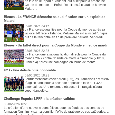
en tête de leur poule, validant leur billet pour la prochaine
Coupe du monde au Brésil. Réactions à chaud de Melvine
Malard, ...
Bleues - La FRANCE décroche sa qualification sur un exploit de
Malard
09/06/2026 23:16
La France est qualifiée pour la Coupe du monde après sa
victoire 1-0 face à l'Irlande. Melvine Malard a inscrit l'unique
but de la rencontre en fin de première période. Vendredi...
Bleues - Un billet direct pour la Coupe du Monde en jeu ce mardi
08/06/2026 22:35
La France jouera sa qualification directe pour la Coupe du
monde 2027 contre l'Irlande ce mardi à Grenoble (21h10,
France 4) Après une campagne en forme de monta...
U23 - Une défaite plus honorable
08/06/2026 18:23
Lourdement battues vendredi (0-5), les Françaises ont mieux
réagi ce lundi pour la seconde opposition face aux U20
américaines. Une rencontre où aucun tir français n'aura
cependant été c...
Challenge Espoirs LFFP : la création validée
08/06/2026 18:23
La création d’une nouvelle compétition, pour les équipes des centres de
formation féminins, visant à densifier l’offre de pratique de ces catégories, a