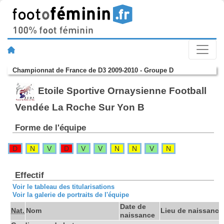
Championnat de France de D3 2009-2010 - Groupe D
Etoile Sportive Ornaysienne Football
Vendée La Roche Sur Yon B
Forme de l'équipe
D
N
V
D
V
V
N
N
V
N
Effectif
Voir le tableau des titularisations
Voir la galerie de portraits de l'équipe
Date de
Nat.
Nom
Lieu de naissance
naissance