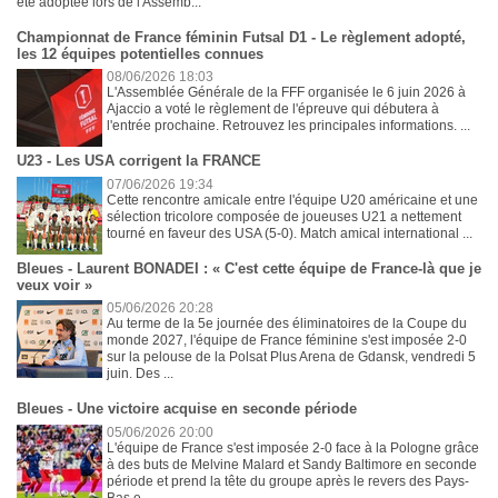
été adoptée lors de l'Assemb...
Championnat de France féminin Futsal D1 - Le règlement adopté,
les 12 équipes potentielles connues
08/06/2026 18:03
L'Assemblée Générale de la FFF organisée le 6 juin 2026 à
Ajaccio a voté le règlement de l'épreuve qui débutera à
l'entrée prochaine. Retrouvez les principales informations. ...
U23 - Les USA corrigent la FRANCE
07/06/2026 19:34
Cette rencontre amicale entre l'équipe U20 américaine et une
sélection tricolore composée de joueuses U21 a nettement
tourné en faveur des USA (5-0). Match amical international ...
Bleues - Laurent BONADEI : « C'est cette équipe de France-là que je
veux voir »
05/06/2026 20:28
Au terme de la 5e journée des éliminatoires de la Coupe du
monde 2027, l'équipe de France féminine s'est imposée 2-0
sur la pelouse de la Polsat Plus Arena de Gdansk, vendredi 5
juin. Des ...
Bleues - Une victoire acquise en seconde période
05/06/2026 20:00
L'équipe de France s'est imposée 2-0 face à la Pologne grâce
à des buts de Melvine Malard et Sandy Baltimore en seconde
période et prend la tête du groupe après le revers des Pays-
Bas e...