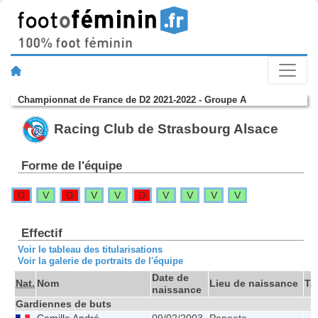
Championnat de France de D2 2021-2022 - Groupe A
Racing Club de Strasbourg Alsace
Forme de l'équipe
D
V
D
V
V
D
V
V
V
V
Effectif
Voir le tableau des titularisations
Voir la galerie de portraits de l'équipe
Date de
Nat.
Nom
Lieu de naissance
Tai
naissance
Gardiennes de buts