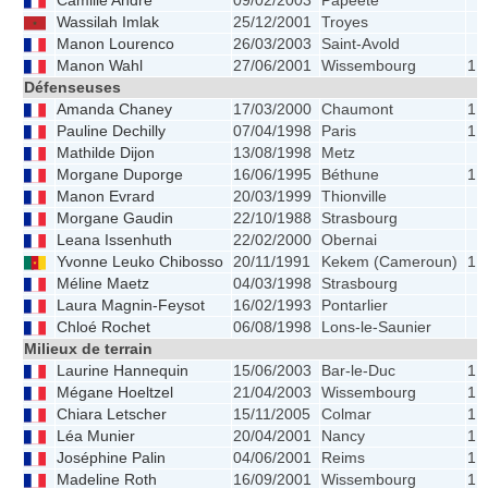
Camille André
09/02/2003
Papeete
Wassilah Imlak
25/12/2001
Troyes
Manon Lourenco
26/03/2003
Saint-Avold
Manon Wahl
27/06/2001
Wissembourg
1.
Défenseuses
Amanda Chaney
17/03/2000
Chaumont
1.
Pauline Dechilly
07/04/1998
Paris
1.
Mathilde Dijon
13/08/1998
Metz
Morgane Duporge
16/06/1995
Béthune
1.
Manon Evrard
20/03/1999
Thionville
Morgane Gaudin
22/10/1988
Strasbourg
Leana Issenhuth
22/02/2000
Obernai
Yvonne Leuko Chibosso
20/11/1991
Kekem (Cameroun)
1.
Méline Maetz
04/03/1998
Strasbourg
Laura Magnin-Feysot
16/02/1993
Pontarlier
Chloé Rochet
06/08/1998
Lons-le-Saunier
Milieux de terrain
Laurine Hannequin
15/06/2003
Bar-le-Duc
1.
Mégane Hoeltzel
21/04/2003
Wissembourg
1.
Chiara Letscher
15/11/2005
Colmar
1.
Léa Munier
20/04/2001
Nancy
1.
Joséphine Palin
04/06/2001
Reims
1.
Madeline Roth
16/09/2001
Wissembourg
1.