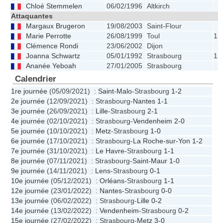
Chloé Stemmelen
06/02/1996
Altkirch
Attaquantes
Margaux Brugeron
19/08/2003
Saint-Flour
Marie Perrotte
26/08/1999
Toul
1.
Clémence Rondi
23/06/2002
Dijon
Joanna Schwartz
05/01/1992
Strasbourg
1.
Ananée Yeboah
27/01/2005
Strasbourg
Calendrier
1re journée
(05/09/2021) :
Saint-Malo
-Strasbourg
1-2
2e journée
(12/09/2021) : Strasbourg-
Nantes
1-1
3e journée
(26/09/2021) :
Lille
-Strasbourg
2-1
4e journée
(02/10/2021) : Strasbourg-
Vendenheim
2-0
5e journée
(10/10/2021) :
Metz
-Strasbourg
1-0
6e journée
(17/10/2021) : Strasbourg-
La Roche-sur-Yon
1-2
7e journée
(31/10/2021) :
Le Havre
-Strasbourg
1-1
8e journée
(07/11/2021) : Strasbourg-
Saint-Maur
1-0
9e journée
(14/11/2021) :
Lens
-Strasbourg
0-1
10e journée
(05/12/2021) :
Orléans
-Strasbourg
1-1
12e journée
(23/01/2022) :
Nantes
-Strasbourg
0-0
13e journée
(06/02/2022) : Strasbourg-
Lille
0-2
14e journée
(13/02/2022) :
Vendenheim
-Strasbourg
0-2
15e journée
(27/02/2022) : Strasbourg-
Metz
3-0