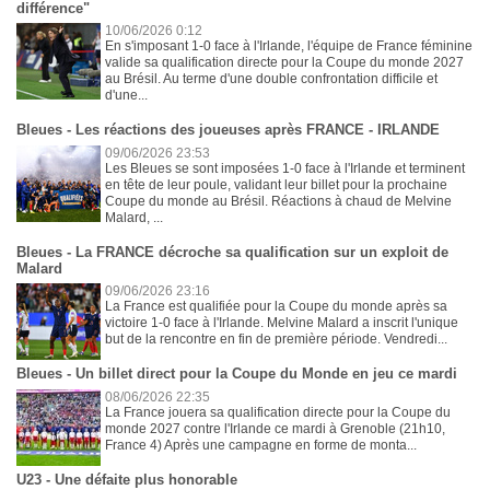
différence"
10/06/2026 0:12
En s'imposant 1-0 face à l'Irlande, l'équipe de France féminine
valide sa qualification directe pour la Coupe du monde 2027
au Brésil. Au terme d'une double confrontation difficile et
d'une...
Bleues - Les réactions des joueuses après FRANCE - IRLANDE
09/06/2026 23:53
Les Bleues se sont imposées 1-0 face à l'Irlande et terminent
en tête de leur poule, validant leur billet pour la prochaine
Coupe du monde au Brésil. Réactions à chaud de Melvine
Malard, ...
Bleues - La FRANCE décroche sa qualification sur un exploit de
Malard
09/06/2026 23:16
La France est qualifiée pour la Coupe du monde après sa
victoire 1-0 face à l'Irlande. Melvine Malard a inscrit l'unique
but de la rencontre en fin de première période. Vendredi...
Bleues - Un billet direct pour la Coupe du Monde en jeu ce mardi
08/06/2026 22:35
La France jouera sa qualification directe pour la Coupe du
monde 2027 contre l'Irlande ce mardi à Grenoble (21h10,
France 4) Après une campagne en forme de monta...
U23 - Une défaite plus honorable