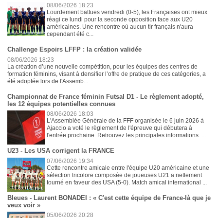
08/06/2026 18:23
Lourdement battues vendredi (0-5), les Françaises ont mieux
réagi ce lundi pour la seconde opposition face aux U20
américaines. Une rencontre où aucun tir français n'aura
cependant été c...
Challenge Espoirs LFFP : la création validée
08/06/2026 18:23
La création d’une nouvelle compétition, pour les équipes des centres de
formation féminins, visant à densifier l’offre de pratique de ces catégories, a
été adoptée lors de l'Assemb...
Championnat de France féminin Futsal D1 - Le règlement adopté,
les 12 équipes potentielles connues
08/06/2026 18:03
L'Assemblée Générale de la FFF organisée le 6 juin 2026 à
Ajaccio a voté le règlement de l'épreuve qui débutera à
l'entrée prochaine. Retrouvez les principales informations. ...
U23 - Les USA corrigent la FRANCE
07/06/2026 19:34
Cette rencontre amicale entre l'équipe U20 américaine et une
sélection tricolore composée de joueuses U21 a nettement
tourné en faveur des USA (5-0). Match amical international ...
Bleues - Laurent BONADEI : « C'est cette équipe de France-là que je
veux voir »
05/06/2026 20:28