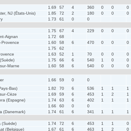
1.69
57
4
360
0
0
0
ter, NJ (États-Unis)
1.85
72
2
180
0
0
0
ry
1.73
61
0
0
1.75
67
4
229
0
0
0
nt-Aignan
1.72
68
e-Provence
1.60
58
6
470
0
0
0
1.75
62
rovence
1.63
52
1
70
0
0
0
 (Suède)
1.75
66
6
540
1
0
0
-sur-Marne
1.60
58
6
540
0
0
0
ier
1.66
59
0
0
Pays-Bas)
1.82
70
6
536
1
1
1
sur-Cèze
1.69
59
6
453
1
2
1
era (Espagne)
1.74
63
6
402
1
1
1
1.66
60
0
0
ia (Danemark)
1.74
61
6
341
1
1
1
 (Suède)
1.74
72
6
453
1
1
0
at (Belgique)
1.67
61
6
463
1
2
0