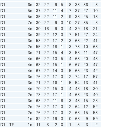
D1
6e
32
22
9
5
8
33
36
-3
D1
5e
37
22
11
4
7
37
27
10
D1
5e
35
22
11
2
9
38
25
13
D1
7e
30
22
9
3
10
27
35
-8
D1
4e
30
16
9
3
4
39
18
21
D1
3e
39
22
12
3
7
51
27
24
D1
3e
53
22
17
2
3
63
22
41
D1
2e
55
22
18
1
3
73
10
63
D1
3e
71
22
15
4
3
58
11
47
D1
4e
66
22
13
5
4
63
20
43
D1
4e
68
22
15
1
6
67
20
47
D1
4e
67
22
14
3
5
65
23
42
D1
3e
76
22
17
3
2
74
17
57
D1
3e
71
22
16
1
5
54
13
41
D1
4e
70
22
15
3
4
48
18
30
D1
2e
73
22
17
1
4
63
23
40
D1
3e
63
22
11
8
3
43
15
28
D1
2e
76
22
17
3
2
64
12
52
D1
2e
76
22
17
3
2
68
15
53
D1
1e
82
22
19
3
0
68
9
59
D1 - TF
1e
11
3
2
0
1
5
3
2