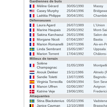
Gardiennes de buts
Méline Gérard
30/05/1990
Massy
Casey Murphy
25/04/1996
Bridgewa
Laëtitia Philippe
30/04/1991
Chambé
Défenseuses
Laura Agard
26/07/1989
L'Union
Marine Haupais
25/05/1992
Mont-Sai
Sakina Karchaoui
26/01/1996
Salon-d
Morgane Nicoli
07/04/1997
Bastia
Marion Romanelli
24/07/1996
Aix-en-P
Linda Sembrant
15/05/1987
Uppsala
Marion Torrent
17/04/1992
Châlons
Milieux de terrain
Solène
31/05/1999
Montpell
Champagnac
Anouk Dekker
15/11/1986
Almelo (
Sandie Toletti
13/07/1995
Bagnols-
Virginia Torrecilla
04/09/1994
Son Sev
Manon Uffren
02/06/1997
Avignon
Katrine Veje
19/06/1991
Frederic
Attaquantes
Stina Blackstenius
05/02/1996
Vadstena
Janice Cayman
12/10/1988
Brasscha