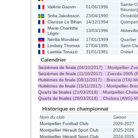
Sainte-Cl
Valérie Gauvin
01/06/1996
Réunion
Sofia Jakobsson
23/04/1990
Örnsköld
Clarisse Le Bihan
14/12/1994
Quimper
Marie-Charlotte
13/03/1996
Abbeville
Léger
Nérilia Mondésir
17/01/1999
Quartier 
Lindsey Thomas
27/04/1995
Saint-Cl
Laetitia Tonazzi
31/01/1981
Créteil
Calendrier
Seizièmes de finale
(04/10/2017) : Montpellier-Z
Seizièmes de finale
(11/10/2017) : Zvezda-2005 (
Huitièmes de finale
(08/11/2017) : Brescia (ITA)-M
Huitièmes de finale
(15/11/2017) : Montpellier-Bre
Quarts de finales
(21/03/2018) : Montpellier-Chel
Quarts de finales
(28/03/2018) : Chelsea (ANG)-Mo
Historique en championnat
Nom du club
Saison
Montpellier Football Club
2026-2027
Montpellier Hérault Sport Club
2025-2026
Montpellier Hérault Sport Club
2024-2025