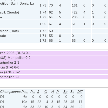
otilde (Saint-Denis, La
1.73
70
4
161
0
0
0
)
svik (Suède)
1.74
62
5
422
4
1
0
lé
1.72
64
5
206
0
0
0
1.66
67
4
51
1
0
0
Morin (Haïti)
1.72
50
aude
1.71
55
0
0
1.72
66
1
63
0
0
0
vezda-2005 (RUS)
0-1
RUS)-Montpellier
0-2
ontpellier
2-3
scia (ITA)
6-0
sea (ANG)
0-2
ntpellier
3-1
Championnat
Pos.
Pts
J
G
N
P
Bp
Bc
Diff
D1
6e
0
0
0
0
0
0
0
0
D1
10e
15
22
4
3
15
28
45
-17
D1
6e
33
22
10
3
9
34
36
-2