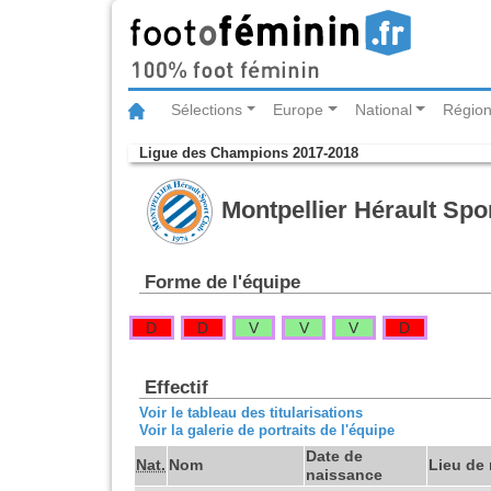
Sélections
Europe
National
Région
Ligue des Champions 2017-2018
Montpellier Hérault Spo
Forme de l'équipe
D
D
V
V
V
D
Effectif
Voir le tableau des titularisations
Voir la galerie de portraits de l'équipe
Date de
Nat.
Nom
Lieu de
naissance