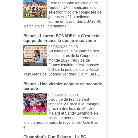
Cette rencontre amicale entre
l'équipe U20 américaine et une
sélection tricolore composée de
joueuses U21 a nettement
tourné en faveur des USA (5-0).
Match amical international ...
Bleues - Laurent BONADEI : « C'est cette
équipe de France-là que je veux voir »
05/06/2026 20:28
Au terme de la 5e journée des
éliminatoires de la Coupe du
monde 2027, l'équipe de
France féminine s'est imposée
2-0 sur la pelouse de la Polsat
Plus Arena de Gdansk, vendredi 5 juin. Des ...
Bleues - Une victoire acquise en seconde
période
05/06/2026 20:00
L'équipe de France s'est
imposée 2-0 face à la Pologne
grâce à des buts de Melvine
Malard et Sandy Baltimore en
seconde période et prend la
tête du groupe après le revers des Pays-Bas
e...
Champion’s Cup Rekupo : Le FC