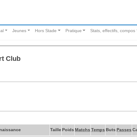
al
Jeunes
Hors Stade
Pratique
Stats, effectifs, compos
rt Club
 naissance
Taille
Poids
Matchs
Temps
Buts
Passes
C