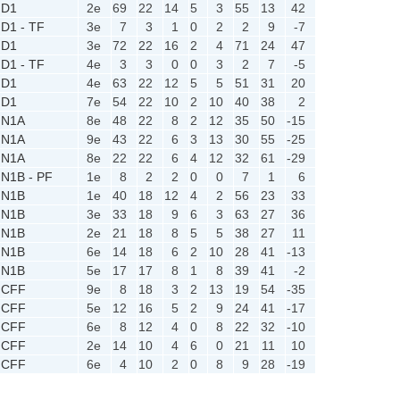
D1
2e
69
22
14
5
3
55
13
42
D1 - TF
3e
7
3
1
0
2
2
9
-7
D1
3e
72
22
16
2
4
71
24
47
D1 - TF
4e
3
3
0
0
3
2
7
-5
D1
4e
63
22
12
5
5
51
31
20
D1
7e
54
22
10
2
10
40
38
2
N1A
8e
48
22
8
2
12
35
50
-15
N1A
9e
43
22
6
3
13
30
55
-25
N1A
8e
22
22
6
4
12
32
61
-29
N1B - PF
1e
8
2
2
0
0
7
1
6
N1B
1e
40
18
12
4
2
56
23
33
N1B
3e
33
18
9
6
3
63
27
36
N1B
2e
21
18
8
5
5
38
27
11
N1B
6e
14
18
6
2
10
28
41
-13
N1B
5e
17
17
8
1
8
39
41
-2
CFF
9e
8
18
3
2
13
19
54
-35
CFF
5e
12
16
5
2
9
24
41
-17
CFF
6e
8
12
4
0
8
22
32
-10
CFF
2e
14
10
4
6
0
21
11
10
CFF
6e
4
10
2
0
8
9
28
-19