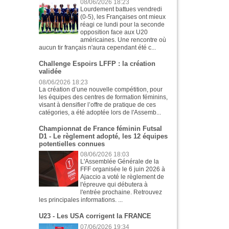
08/06/2026 18:23
Lourdement battues vendredi
(0-5), les Françaises ont mieux
réagi ce lundi pour la seconde
opposition face aux U20
américaines. Une rencontre où
aucun tir français n'aura cependant été c...
Challenge Espoirs LFFP : la création
validée
08/06/2026 18:23
La création d’une nouvelle compétition, pour
les équipes des centres de formation féminins,
visant à densifier l’offre de pratique de ces
catégories, a été adoptée lors de l'Assemb...
Championnat de France féminin Futsal
D1 - Le règlement adopté, les 12 équipes
potentielles connues
08/06/2026 18:03
L'Assemblée Générale de la
FFF organisée le 6 juin 2026 à
Ajaccio a voté le règlement de
l'épreuve qui débutera à
l'entrée prochaine. Retrouvez
les principales informations. ...
U23 - Les USA corrigent la FRANCE
07/06/2026 19:34