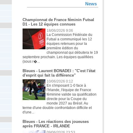
News
Championnat de France féminin Futsal
D1 - Les 12 équipes connues
18/06/2026 9:06
La Commission Fédérale du
Futsal a communiqué les 12
équipes retenues pour la
première édition du
championnat qui débutera le 19
septembre prochain. Les équipes qualifiées
(sous r�...
Bleues - Laurent BONADEI : "C'est l'état
d'esprit qui fait la différence"
10/06/2026 0:12
En s'imposant 1-0 face à
l'Irlande, l'équipe de France
féminine valide sa qualification
directe pour la Coupe du
monde 2027 au Brésil. Au
terme d'une double confrontation difficile et
d'une...
Bleues - Les réactions des joueuses
après FRANCE - IRLANDE
09/06/2026 23:53