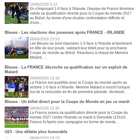
10/06/2026 0:12
En s'imposant 1-0 face à l'Irlande, l'équipe de France féminine
valide sa qualification directe pour la Coupe du monde 2027
au Brésil. Au terme d'une double confrontation difficile et
d'une...
Bleues - Les réactions des joueuses après FRANCE - IRLANDE
09/06/2026 23:53
Les Bleues se sont imposées 1-0 face à l'Irlande et terminent
en tête de leur poule, validant leur billet pour la prochaine
Coupe du monde au Brésil. Réactions à chaud de Melvine
Malard, ...
Bleues - La FRANCE décroche sa qualification sur un exploit de
Malard
09/06/2026 23:16
La France est qualifiée pour la Coupe du monde après sa
victoire 1-0 face à l'Irlande. Melvine Malard a inscrit l'unique
but de la rencontre en fin de première période. Vendredi...
Bleues - Un billet direct pour la Coupe du Monde en jeu ce mardi
08/06/2026 22:35
La France jouera sa qualification directe pour la Coupe du
monde 2027 contre l'Irlande ce mardi à Grenoble (21h10,
France 4) Après une campagne en forme de monta...
U23 - Une défaite plus honorable
08/06/2026 18:23