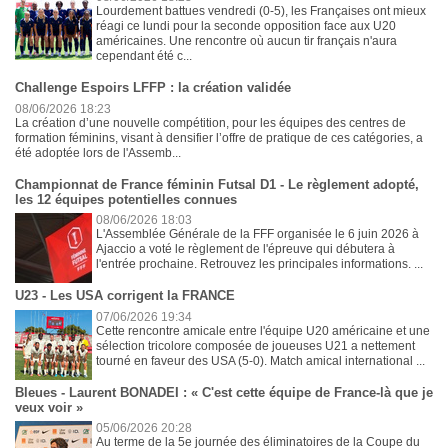
Lourdement battues vendredi (0-5), les Françaises ont mieux
réagi ce lundi pour la seconde opposition face aux U20
américaines. Une rencontre où aucun tir français n'aura
cependant été c...
Challenge Espoirs LFFP : la création validée
08/06/2026 18:23
La création d’une nouvelle compétition, pour les équipes des centres de
formation féminins, visant à densifier l’offre de pratique de ces catégories, a
été adoptée lors de l'Assemb...
Championnat de France féminin Futsal D1 - Le règlement adopté,
les 12 équipes potentielles connues
08/06/2026 18:03
L'Assemblée Générale de la FFF organisée le 6 juin 2026 à
Ajaccio a voté le règlement de l'épreuve qui débutera à
l'entrée prochaine. Retrouvez les principales informations. ...
U23 - Les USA corrigent la FRANCE
07/06/2026 19:34
Cette rencontre amicale entre l'équipe U20 américaine et une
sélection tricolore composée de joueuses U21 a nettement
tourné en faveur des USA (5-0). Match amical international ...
Bleues - Laurent BONADEI : « C'est cette équipe de France-là que je
veux voir »
05/06/2026 20:28
Au terme de la 5e journée des éliminatoires de la Coupe du