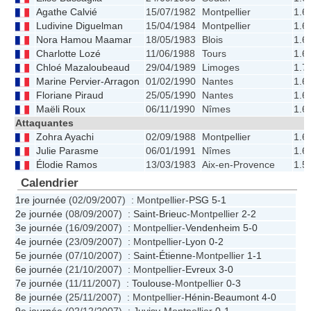
Agathe Calvié
15/07/1982
Montpellier
1.6
Ludivine Diguelman
15/04/1984
Montpellier
1.6
Nora Hamou Maamar
18/05/1983
Blois
1.6
Charlotte Lozé
11/06/1988
Tours
1.6
Chloé Mazaloubeaud
29/04/1989
Limoges
1.7
Marine Pervier-Arragon
01/02/1990
Nantes
1.6
Floriane Piraud
25/05/1990
Nantes
1.6
Maëli Roux
06/11/1990
Nîmes
1.6
Attaquantes
Zohra Ayachi
02/09/1988
Montpellier
1.6
Julie Parasme
06/01/1991
Nîmes
1.6
Élodie Ramos
13/03/1983
Aix-en-Provence
1.5
Calendrier
1re journée
(02/09/2007) : Montpellier-
PSG
5-1
2e journée
(08/09/2007) :
Saint-Brieuc
-Montpellier
2-2
3e journée
(16/09/2007) : Montpellier-
Vendenheim
5-0
4e journée
(23/09/2007) : Montpellier-
Lyon
0-2
5e journée
(07/10/2007) :
Saint-Étienne
-Montpellier
1-1
6e journée
(21/10/2007) : Montpellier-
Evreux
3-0
7e journée
(11/11/2007) :
Toulouse
-Montpellier
0-3
8e journée
(25/11/2007) : Montpellier-
Hénin-Beaumont
4-0