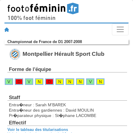
Championnat de France de D1 2007-2008
Montpellier Hérault Sport Club
Forme de l'équipe
V
D
V
N
D
N
N
N
V
N
Staff
Entra�neur : Sarah M'BAREK
Entra�neur des gardiennes : David MOULIN
Pr�parateur physique : St�phane LACOMBE
Effectif
Voir le tableau des titularisations