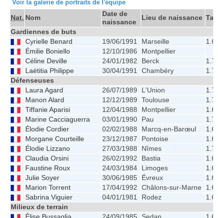
Voir la galerie de portraits de l'équipe
Date de
Nat.
Nom
Lieu de naissance
Tail
naissance
Gardiennes de buts
Cyrielle Benard
19/06/1991
Marseille
1.6
Émilie Boniello
12/10/1986
Montpellier
Céline Deville
24/01/1982
Berck
1.7
Laëtitia Philippe
30/04/1991
Chambéry
1.7
Défenseuses
Laura Agard
26/07/1989
L'Union
1.7
Manon Alard
12/12/1989
Toulouse
1.7
Tiffanie Aparisi
12/04/1988
Montpellier
1.6
Marine Cacciaguerra
03/01/1990
Pau
1.7
Élodie Cordier
02/02/1988
Marcq-en-Barœul
1.6
Morgane Courteille
23/12/1987
Pontoise
1.6
Élodie Lizzano
27/03/1988
Nîmes
1.7
Claudia Orsini
26/02/1992
Bastia
1.6
Faustine Roux
24/03/1984
Limoges
1.6
Julie Soyer
30/06/1985
Évreux
1.6
Marion Torrent
17/04/1992
Châlons-sur-Marne
1.6
Sabrina Viguier
04/01/1981
Rodez
1.6
Milieux de terrain
Élise Bussaglia
24/09/1985
Sedan
1.6