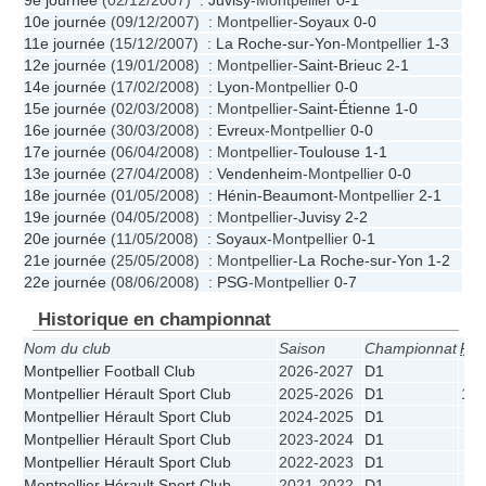
9e journée
(02/12/2007) :
Juvisy
-Montpellier
0-1
10e journée
(09/12/2007) : Montpellier-
Soyaux
0-0
11e journée
(15/12/2007) :
La Roche-sur-Yon
-Montpellier
1-3
12e journée
(19/01/2008) : Montpellier-
Saint-Brieuc
2-1
14e journée
(17/02/2008) :
Lyon
-Montpellier
0-0
15e journée
(02/03/2008) : Montpellier-
Saint-Étienne
1-0
16e journée
(30/03/2008) :
Evreux
-Montpellier
0-0
17e journée
(06/04/2008) : Montpellier-
Toulouse
1-1
13e journée
(27/04/2008) :
Vendenheim
-Montpellier
0-0
18e journée
(01/05/2008) :
Hénin-Beaumont
-Montpellier
2-1
19e journée
(04/05/2008) : Montpellier-
Juvisy
2-2
20e journée
(11/05/2008) :
Soyaux
-Montpellier
0-1
21e journée
(25/05/2008) : Montpellier-
La Roche-sur-Yon
1-2
22e journée
(08/06/2008) :
PSG
-Montpellier
0-7
Historique en championnat
Nom du club
Saison
Championnat
Pos
Montpellier Football Club
2026-2027
D1
6
Montpellier Hérault Sport Club
2025-2026
D1
10
Montpellier Hérault Sport Club
2024-2025
D1
6
Montpellier Hérault Sport Club
2023-2024
D1
6
Montpellier Hérault Sport Club
2022-2023
D1
5
Montpellier Hérault Sport Club
2021-2022
D1
5