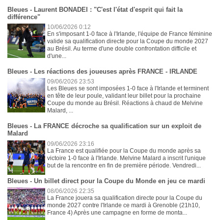
Bleues - Laurent BONADEI : "C'est l'état d'esprit qui fait la
différence"
10/06/2026 0:12
En s'imposant 1-0 face à l'Irlande, l'équipe de France féminine
valide sa qualification directe pour la Coupe du monde 2027
au Brésil. Au terme d'une double confrontation difficile et
d'une...
Bleues - Les réactions des joueuses après FRANCE - IRLANDE
09/06/2026 23:53
Les Bleues se sont imposées 1-0 face à l'Irlande et terminent
en tête de leur poule, validant leur billet pour la prochaine
Coupe du monde au Brésil. Réactions à chaud de Melvine
Malard, ...
Bleues - La FRANCE décroche sa qualification sur un exploit de
Malard
09/06/2026 23:16
La France est qualifiée pour la Coupe du monde après sa
victoire 1-0 face à l'Irlande. Melvine Malard a inscrit l'unique
but de la rencontre en fin de première période. Vendredi...
Bleues - Un billet direct pour la Coupe du Monde en jeu ce mardi
08/06/2026 22:35
La France jouera sa qualification directe pour la Coupe du
monde 2027 contre l'Irlande ce mardi à Grenoble (21h10,
France 4) Après une campagne en forme de monta...