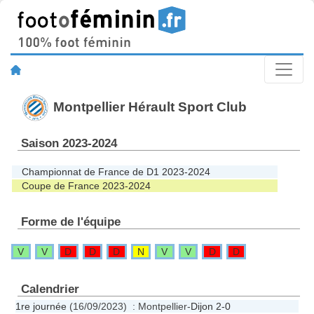
Montpellier Hérault Sport Club
Saison 2023-2024
Championnat de France de D1 2023-2024
Coupe de France 2023-2024
Forme de l'équipe
V
V
D
D
D
N
V
V
D
D
Calendrier
1re journée
(16/09/2023) : Montpellier-
Dijon
2-0