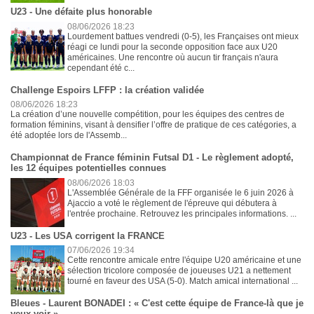
U23 - Une défaite plus honorable
08/06/2026 18:23
Lourdement battues vendredi (0-5), les Françaises ont mieux
réagi ce lundi pour la seconde opposition face aux U20
américaines. Une rencontre où aucun tir français n'aura
cependant été c...
Challenge Espoirs LFFP : la création validée
08/06/2026 18:23
La création d’une nouvelle compétition, pour les équipes des centres de
formation féminins, visant à densifier l’offre de pratique de ces catégories, a
été adoptée lors de l'Assemb...
Championnat de France féminin Futsal D1 - Le règlement adopté,
les 12 équipes potentielles connues
08/06/2026 18:03
L'Assemblée Générale de la FFF organisée le 6 juin 2026 à
Ajaccio a voté le règlement de l'épreuve qui débutera à
l'entrée prochaine. Retrouvez les principales informations. ...
U23 - Les USA corrigent la FRANCE
07/06/2026 19:34
Cette rencontre amicale entre l'équipe U20 américaine et une
sélection tricolore composée de joueuses U21 a nettement
tourné en faveur des USA (5-0). Match amical international ...
Bleues - Laurent BONADEI : « C'est cette équipe de France-là que je
veux voir »