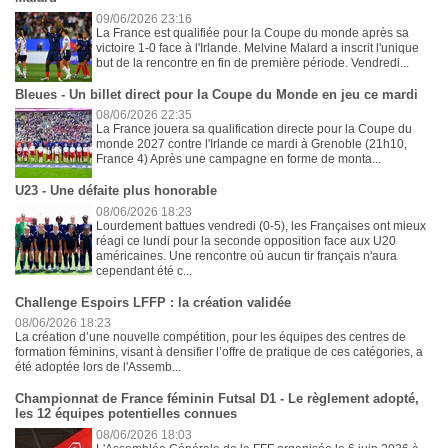
09/06/2026 23:16
La France est qualifiée pour la Coupe du monde après sa
victoire 1-0 face à l'Irlande. Melvine Malard a inscrit l'unique
but de la rencontre en fin de première période. Vendredi...
Bleues - Un billet direct pour la Coupe du Monde en jeu ce mardi
08/06/2026 22:35
La France jouera sa qualification directe pour la Coupe du
monde 2027 contre l'Irlande ce mardi à Grenoble (21h10,
France 4) Après une campagne en forme de monta...
U23 - Une défaite plus honorable
08/06/2026 18:23
Lourdement battues vendredi (0-5), les Françaises ont mieux
réagi ce lundi pour la seconde opposition face aux U20
américaines. Une rencontre où aucun tir français n'aura
cependant été c...
Challenge Espoirs LFFP : la création validée
08/06/2026 18:23
La création d’une nouvelle compétition, pour les équipes des centres de
formation féminins, visant à densifier l’offre de pratique de ces catégories, a
été adoptée lors de l'Assemb...
Championnat de France féminin Futsal D1 - Le règlement adopté,
les 12 équipes potentielles connues
08/06/2026 18:03