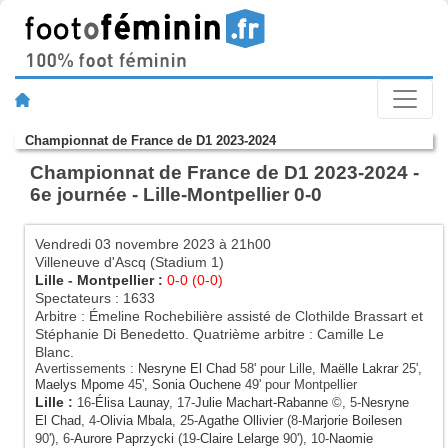
Championnat de France de D1 2023-2024
Championnat de France de D1 2023-2024 -
6e journée - Lille-Montpellier 0-0
Vendredi 03 novembre 2023 à 21h00
Villeneuve d'Ascq (Stadium 1)
Lille
-
Montpellier
:
0-0 (0-0)
Spectateurs : 1633
Arbitre : Émeline Rochebilière assisté de Clothilde Brassart et
Stéphanie Di Benedetto. Quatrième arbitre : Camille Le
Blanc.
Avertissements :
Nesryne El Chad
58' pour Lille,
Maëlle Lakrar
25',
Maelys Mpome
45',
Sonia Ouchene
49' pour Montpellier
Lille
:
16-
Élisa Launay
, 17-
Julie Machart-Rabanne
©, 5-
Nesryne
El Chad
, 4-
Olivia Mbala
, 25-
Agathe Ollivier
(8-
Marjorie Boilesen
90'), 6-
Aurore Paprzycki
(19-
Claire Lelarge
90'), 10-
Naomie