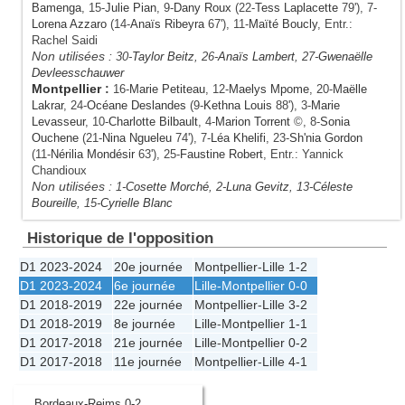
Bamenga
, 15-
Julie Pian
, 9-
Dany Roux
(22-
Tess Laplacette
79'), 7-
Lorena Azzaro
(14-
Anaïs Ribeyra
67'), 11-
Maïté Boucly
, Entr.:
Rachel Saidi
Non utilisées :
30-
Taylor Beitz
, 26-
Anaïs Lambert
, 27-
Gwenaëlle
Devleesschauwer
Montpellier
:
16-
Marie Petiteau
, 12-
Maelys Mpome
, 20-
Maëlle
Lakrar
, 24-
Océane Deslandes
(9-
Kethna Louis
88'), 3-
Marie
Levasseur
, 10-
Charlotte Bilbault
, 4-
Marion Torrent
©, 8-
Sonia
Ouchene
(21-
Nina Ngueleu
74'), 7-
Léa Khelifi
, 23-
Sh'nia Gordon
(11-
Nérilia Mondésir
63'), 25-
Faustine Robert
, Entr.: Yannick
Chandioux
Non utilisées :
1-
Cosette Morché
, 2-
Luna Gevitz
, 13-
Céleste
Boureille
, 15-
Cyrielle Blanc
Historique de l'opposition
D1 2023-2024
20e journée
Montpellier
-
Lille
1-2
D1 2023-2024
6e journée
Lille
-
Montpellier
0-0
D1 2018-2019
22e journée
Montpellier
-
Lille
3-2
D1 2018-2019
8e journée
Lille
-
Montpellier
1-1
D1 2017-2018
21e journée
Lille
-
Montpellier
0-2
D1 2017-2018
11e journée
Montpellier
-
Lille
4-1
Bordeaux-Reims 0-2