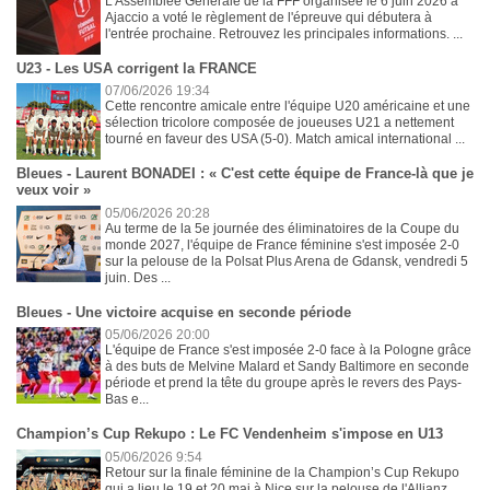
L'Assemblée Générale de la FFF organisée le 6 juin 2026 à
Ajaccio a voté le règlement de l'épreuve qui débutera à
l'entrée prochaine. Retrouvez les principales informations. ...
U23 - Les USA corrigent la FRANCE
07/06/2026 19:34
Cette rencontre amicale entre l'équipe U20 américaine et une
sélection tricolore composée de joueuses U21 a nettement
tourné en faveur des USA (5-0). Match amical international ...
Bleues - Laurent BONADEI : « C'est cette équipe de France-là que je
veux voir »
05/06/2026 20:28
Au terme de la 5e journée des éliminatoires de la Coupe du
monde 2027, l'équipe de France féminine s'est imposée 2-0
sur la pelouse de la Polsat Plus Arena de Gdansk, vendredi 5
juin. Des ...
Bleues - Une victoire acquise en seconde période
05/06/2026 20:00
L'équipe de France s'est imposée 2-0 face à la Pologne grâce
à des buts de Melvine Malard et Sandy Baltimore en seconde
période et prend la tête du groupe après le revers des Pays-
Bas e...
Champion’s Cup Rekupo : Le FC Vendenheim s'impose en U13
05/06/2026 9:54
Retour sur la finale féminine de la Champion’s Cup Rekupo
qui a lieu le 19 et 20 mai à Nice sur la pelouse de l'Allianz