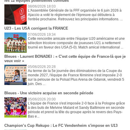
les 12 équipes potentielles connues
08/06/2026 18:03
L'Assemblée Générale de la FFF organisée le 6 juin 2026 à
Ajaccio a voté le règlement de l'épreuve qui débutera à
l'entrée prochaine. Retrouvez les principales informations. ...
U23 - Les USA corrigent la FRANCE
07/06/2026 19:34
Cette rencontre amicale entre l'équipe U20 américaine et une
sélection tricolore composée de joueuses U21 a nettement
tourné en faveur des USA (5-0). Match amical international ...
Bleues - Laurent BONADEI : « C'est cette équipe de France-là que je
veux voir »
05/06/2026 20:28
Au terme de la 5e journée des éliminatoires de la Coupe du
monde 2027, l'équipe de France féminine s'est imposée 2-0
sur la pelouse de la Polsat Plus Arena de Gdansk, vendredi 5
juin. Des ...
Bleues - Une victoire acquise en seconde période
05/06/2026 20:00
L'équipe de France s'est imposée 2-0 face à la Pologne grâce
à des buts de Melvine Malard et Sandy Baltimore en seconde
période et prend la tête du groupe après le revers des Pays-
Bas e...
Champion’s Cup Rekupo : Le FC Vendenheim s'impose en U13