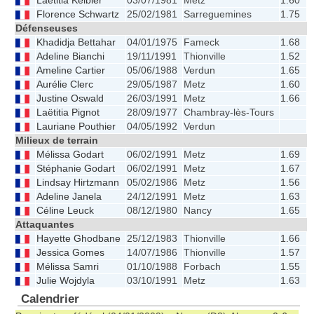
Laëtitia Keibler
03/07/1981
Metz
1.60
5
Florence Schwartz
25/02/1981
Sarreguemines
1.75
7
Défenseuses
Khadidja Bettahar
04/01/1975
Fameck
1.68
5
Adeline Bianchi
19/11/1991
Thionville
1.52
5
Ameline Cartier
05/06/1988
Verdun
1.65
5
Aurélie Clerc
29/05/1987
Metz
1.60
4
Justine Oswald
26/03/1991
Metz
1.66
5
Laëtitia Pignot
28/09/1977
Chambray-lès-Tours
Lauriane Pouthier
04/05/1992
Verdun
Milieux de terrain
Mélissa Godart
06/02/1991
Metz
1.69
6
Stéphanie Godart
06/02/1991
Metz
1.67
5
Lindsay Hirtzmann
05/02/1986
Metz
1.56
5
Adeline Janela
24/12/1991
Metz
1.63
6
Céline Leuck
08/12/1980
Nancy
1.65
6
Attaquantes
Hayette Ghodbane
25/12/1983
Thionville
1.66
5
Jessica Gomes
14/07/1986
Thionville
1.57
5
Mélissa Samri
01/10/1988
Forbach
1.55
4
Julie Wojdyla
03/10/1991
Metz
1.63
5
Calendrier