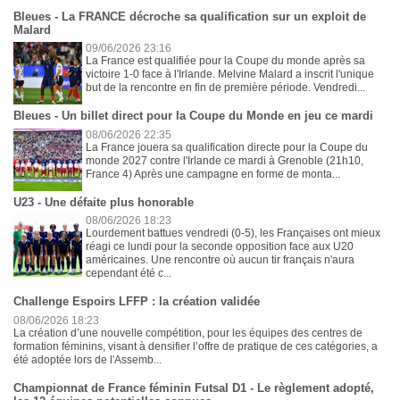
Bleues - La FRANCE décroche sa qualification sur un exploit de
Malard
09/06/2026 23:16
La France est qualifiée pour la Coupe du monde après sa
victoire 1-0 face à l'Irlande. Melvine Malard a inscrit l'unique
but de la rencontre en fin de première période. Vendredi...
Bleues - Un billet direct pour la Coupe du Monde en jeu ce mardi
08/06/2026 22:35
La France jouera sa qualification directe pour la Coupe du
monde 2027 contre l'Irlande ce mardi à Grenoble (21h10,
France 4) Après une campagne en forme de monta...
U23 - Une défaite plus honorable
08/06/2026 18:23
Lourdement battues vendredi (0-5), les Françaises ont mieux
réagi ce lundi pour la seconde opposition face aux U20
américaines. Une rencontre où aucun tir français n'aura
cependant été c...
Challenge Espoirs LFFP : la création validée
08/06/2026 18:23
La création d’une nouvelle compétition, pour les équipes des centres de
formation féminins, visant à densifier l’offre de pratique de ces catégories, a
été adoptée lors de l'Assemb...
Championnat de France féminin Futsal D1 - Le règlement adopté,