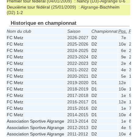
Premier tour fédéral
(04/01/2009) :
Nancy
(D3)-Algrange
0-6
Deuxième tour fédéral
(25/01/2009) : Algrange-
Bischheim
(D2)
1-2
Historique en championnat
Nom du club
Saison
Championnat
Pos.
Pts
FC Metz
2026-2027
D2
7e
0
FC Metz
2025-2026
D2
10e
22
FC Metz
2024-2025
D2
6e
25
FC Metz
2023-2024
D2
9e
22
FC Metz
2022-2023
D2
2e
40
FC Metz
2021-2022
D2
4e
38
FC Metz
2020-2021
D2
5e
10
FC Metz
2019-2020
D1
12e
2
FC Metz
2018-2019
D1
10e
19
FC Metz
2017-2018
D2
1e
56
FC Metz
2016-2017
D1
12e
12
FC Metz
2015-2016
D2
1e
77
FC Metz
2014-2015
D1
10e
41
Association Sportive Algrange
2013-2014
D2
1e
80
Association Sportive Algrange
2012-2013
D2
4e
50
Association Sportive Algrange
2011-2012
D2
10e
45