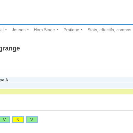
al
Jeunes
Hors Stade
Pratique
Stats, effectifs, compos
lgrange
pe A
V
N
V