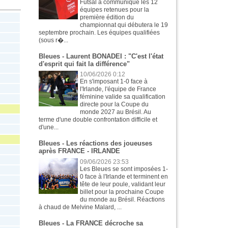
Futsal a communiqué les 12
équipes retenues pour la
première édition du
championnat qui débutera le 19
septembre prochain. Les équipes qualifiées
(sous r�...
Bleues - Laurent BONADEI : "C'est l'état
d'esprit qui fait la différence"
10/06/2026 0:12
En s'imposant 1-0 face à
l'Irlande, l'équipe de France
féminine valide sa qualification
directe pour la Coupe du
monde 2027 au Brésil. Au
terme d'une double confrontation difficile et
d'une...
Bleues - Les réactions des joueuses
après FRANCE - IRLANDE
09/06/2026 23:53
Les Bleues se sont imposées 1-
0 face à l'Irlande et terminent en
tête de leur poule, validant leur
billet pour la prochaine Coupe
du monde au Brésil. Réactions
à chaud de Melvine Malard, ...
Bleues - La FRANCE décroche sa