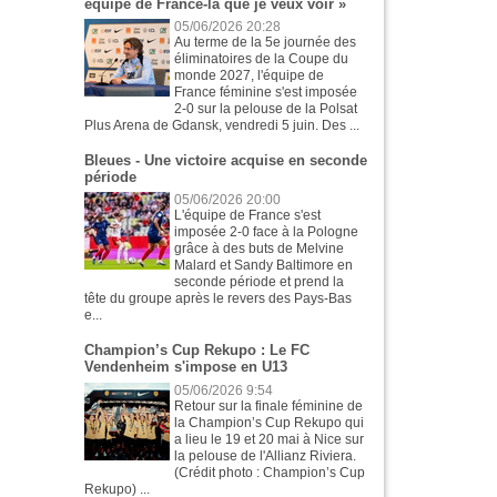
équipe de France-là que je veux voir »
05/06/2026 20:28
Au terme de la 5e journée des
éliminatoires de la Coupe du
monde 2027, l'équipe de
France féminine s'est imposée
2-0 sur la pelouse de la Polsat
Plus Arena de Gdansk, vendredi 5 juin. Des ...
Bleues - Une victoire acquise en seconde
période
05/06/2026 20:00
L'équipe de France s'est
imposée 2-0 face à la Pologne
grâce à des buts de Melvine
Malard et Sandy Baltimore en
seconde période et prend la
tête du groupe après le revers des Pays-Bas
e...
Champion’s Cup Rekupo : Le FC
Vendenheim s'impose en U13
05/06/2026 9:54
Retour sur la finale féminine de
la Champion’s Cup Rekupo qui
a lieu le 19 et 20 mai à Nice sur
la pelouse de l'Allianz Riviera.
(Crédit photo : Champion’s Cup
Rekupo) ...