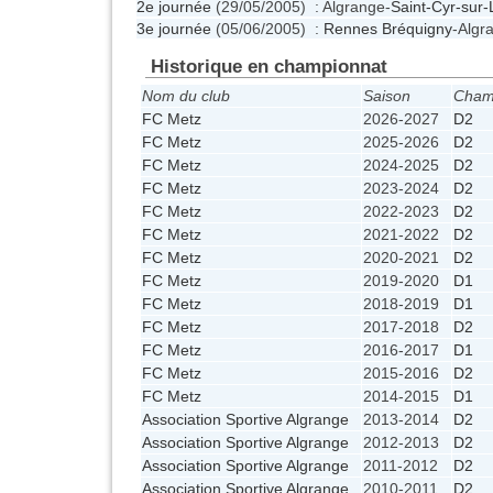
2e journée
(29/05/2005) : Algrange-
Saint-Cyr-sur-
3e journée
(05/06/2005) :
Rennes Bréquigny
-Algr
Historique en championnat
Nom du club
Saison
Cham
FC Metz
2026-2027
D2
FC Metz
2025-2026
D2
FC Metz
2024-2025
D2
FC Metz
2023-2024
D2
FC Metz
2022-2023
D2
FC Metz
2021-2022
D2
FC Metz
2020-2021
D2
FC Metz
2019-2020
D1
FC Metz
2018-2019
D1
FC Metz
2017-2018
D2
FC Metz
2016-2017
D1
FC Metz
2015-2016
D2
FC Metz
2014-2015
D1
Association Sportive Algrange
2013-2014
D2
Association Sportive Algrange
2012-2013
D2
Association Sportive Algrange
2011-2012
D2
Association Sportive Algrange
2010-2011
D2