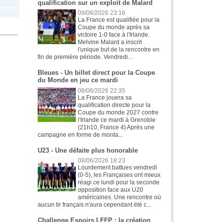
qualification sur un exploit de Malard
09/06/2026 23:16
La France est qualifiée pour la
Coupe du monde après sa
victoire 1-0 face à l'Irlande.
Melvine Malard a inscrit
l'unique but de la rencontre en
fin de première période. Vendredi...
Bleues - Un billet direct pour la Coupe
du Monde en jeu ce mardi
08/06/2026 22:35
La France jouera sa
qualification directe pour la
Coupe du monde 2027 contre
l'Irlande ce mardi à Grenoble
(21h10, France 4) Après une
campagne en forme de monta...
U23 - Une défaite plus honorable
08/06/2026 18:23
Lourdement battues vendredi
(0-5), les Françaises ont mieux
réagi ce lundi pour la seconde
opposition face aux U20
américaines. Une rencontre où
aucun tir français n'aura cependant été c...
Challenge Espoirs LFFP : la création