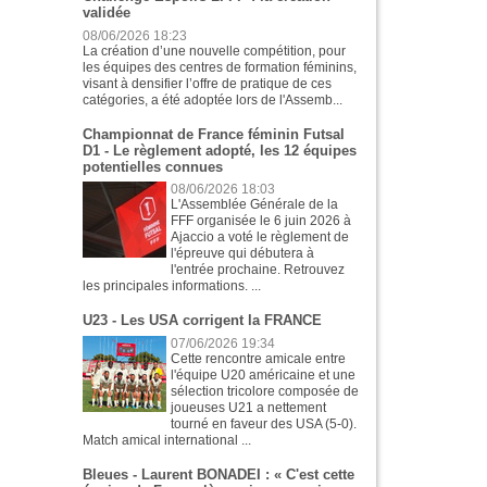
validée
08/06/2026 18:23
La création d’une nouvelle compétition, pour
les équipes des centres de formation féminins,
visant à densifier l’offre de pratique de ces
catégories, a été adoptée lors de l'Assemb...
Championnat de France féminin Futsal
D1 - Le règlement adopté, les 12 équipes
potentielles connues
08/06/2026 18:03
L'Assemblée Générale de la
FFF organisée le 6 juin 2026 à
Ajaccio a voté le règlement de
l'épreuve qui débutera à
l'entrée prochaine. Retrouvez
les principales informations. ...
U23 - Les USA corrigent la FRANCE
07/06/2026 19:34
Cette rencontre amicale entre
l'équipe U20 américaine et une
sélection tricolore composée de
joueuses U21 a nettement
tourné en faveur des USA (5-0).
Match amical international ...
Bleues - Laurent BONADEI : « C'est cette