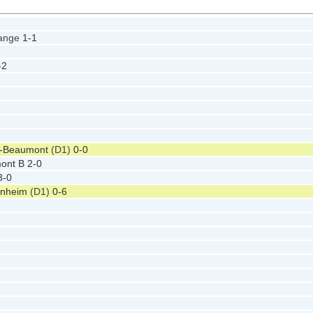
range
1-1
-2
n-Beaumont
(D1)
0-0
ont B
2-0
3-0
nheim
(D1)
0-6