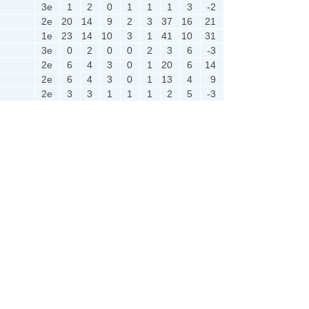
3e
1
2
0
1
1
1
3
-2
2e
20
14
9
2
3
37
16
21
1e
23
14
10
3
1
41
10
31
3e
0
2
0
0
2
3
6
-3
2e
6
4
3
0
1
20
6
14
2e
6
4
3
0
1
13
4
9
2e
3
3
1
1
1
2
5
-3