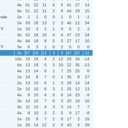
4e
61
22
11
6
5
41
27
14
6e
51
22
11
2
9
44
29
15
nale
2e
1
1
0
0
1
0
1
-1
2e
59
18
13
2
3
46
12
34
TF
1e
10
3
2
1
0
5
2
3
3e
52
18
10
4
4
47
23
24
4e
44
18
8
5
5
27
17
10
TF
3e
6
3
1
0
2
5
5
0
2e
57
18
12
3
3
47
25
22
10e
10
18
4
2
12
20
34
-14
6e
13
18
5
3
10
22
35
-13
4e
13
14
6
1
7
25
25
0
1e
14
8
7
0
1
35
8
27
2e
13
10
6
1
3
28
14
14
2e
15
10
6
3
1
25
12
13
4e
8
10
4
0
6
14
23
-9
3e
14
10
7
0
3
20
10
10
3e
11
10
4
3
3
14
7
7
4e
8
10
3
2
5
9
17
-8
1e
15
8
7
1
0
17
2
15
1e
26
14
12
2
0
43
4
39