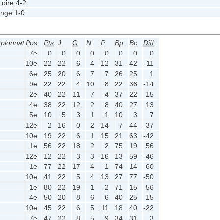
Loire
4-2
ange
1-0
pionnat
Pos.
Pts
J
G
N
P
Bp
Bc
Diff
7e
0
0
0
0
0
0
0
0
10e
22
22
6
4
12
31
42
-11
6e
25
20
6
7
7
26
25
1
9e
22
22
4
10
8
22
36
-14
2e
40
22
11
7
4
37
22
15
4e
38
22
12
2
8
40
27
13
5e
10
5
3
1
1
10
3
7
12e
2
16
0
2
14
7
44
-37
10e
19
22
6
1
15
21
63
-42
1e
56
22
18
2
2
75
19
56
12e
12
22
3
3
16
13
59
-46
1e
77
22
17
4
1
74
14
60
10e
41
22
5
4
13
27
77
-50
1e
80
22
19
1
2
71
15
56
4e
50
20
8
6
6
40
25
15
10e
45
22
6
5
11
18
40
-22
7e
47
22
8
5
9
34
31
3