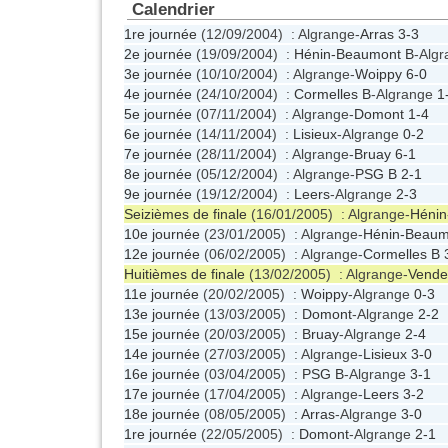
Calendrier
1re journée
(12/09/2004) : Algrange-
Arras
3-3
2e journée
(19/09/2004) :
Hénin-Beaumont B
-Alg
3e journée
(10/10/2004) : Algrange-
Woippy
6-0
4e journée
(24/10/2004) :
Cormelles B
-Algrange
1
5e journée
(07/11/2004) : Algrange-
Domont
1-4
6e journée
(14/11/2004) :
Lisieux
-Algrange
0-2
7e journée
(28/11/2004) : Algrange-
Bruay
6-1
8e journée
(05/12/2004) : Algrange-
PSG B
2-1
9e journée
(19/12/2004) :
Leers
-Algrange
2-3
Seizièmes de finale
(16/01/2005) : Algrange-
Héni
10e journée
(23/01/2005) : Algrange-
Hénin-Beaum
12e journée
(06/02/2005) : Algrange-
Cormelles B
Huitièmes de finale
(13/02/2005) : Algrange-
Vende
11e journée
(20/02/2005) :
Woippy
-Algrange
0-3
13e journée
(13/03/2005) :
Domont
-Algrange
2-2
15e journée
(20/03/2005) :
Bruay
-Algrange
2-4
14e journée
(27/03/2005) : Algrange-
Lisieux
3-0
16e journée
(03/04/2005) :
PSG B
-Algrange
3-1
17e journée
(17/04/2005) : Algrange-
Leers
3-2
18e journée
(08/05/2005) :
Arras
-Algrange
3-0
1re journée
(22/05/2005) :
Domont
-Algrange
2-1